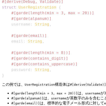
#[derive(Debug, Validate)]
struct
UserRegistration
{
#[garde(length(min = 3, max = 20))]
#[garde(alpanum)]
    username
:
String
,
#[garde(email)]
    email
:
String
,
#[garde(length(min = 8))]
#[garde(contains_digit)]
#[garde(contains_uppercase)]
    password
:
String
,
}
この例では、
構造体は
UserRegistration
#[derive(Validate)]
は、
が
#[garde(length(min = 3, max = 20))]
username
は、
が英数字のみを含むこ
#[garde(alpanum)]
username
は、標準的な電子メール形式に対して
#[garde(email)]
e