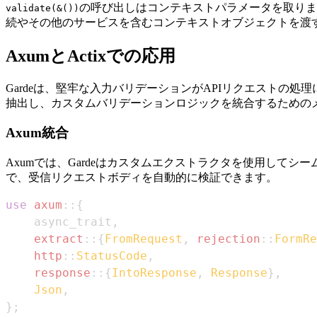
の呼び出しはコンテキストパラメータを取りま
validate(&())
続やその他のサービスを含むコンテキストオブジェクトを渡
AxumとActixでの応用
Gardeは、堅牢な入力バリデーションがAPIリクエストの処
抽出し、カスタムバリデーションロジックを統合するための
Axum統合
Axumでは、Gardeはカスタムエクストラクタを使用してシー
で、受信リクエストボディを自動的に検証できます。
use
axum
::
{
    async_trait
,
extract
::
{
FromRequest
,
rejection
::
FormRe
http
::
StatusCode
,
response
::
{
IntoResponse
,
Response
}
,
Json
,
}
;