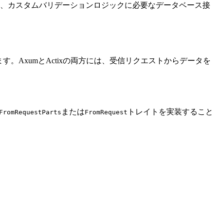
、カスタムバリデーションロジックに必要なデータベース接
す。AxumとActixの両方には、受信リクエストからデータを
または
トレイトを実装すること
FromRequestParts
FromRequest