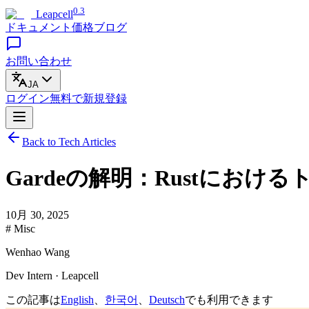
0.3
Leapcell
ドキュメント
価格
ブログ
お問い合わせ
JA
ログイン
無料で
新規登録
Back to Tech Articles
Gardeの解明：Rustにお
10月 30, 2025
# Misc
Wenhao Wang
Dev Intern · Leapcell
この記事は
English
、
한국어
、
Deutsch
でも利用できます