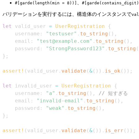
、
#[garde(length(min = 8))]
#[garde(contains_digit)
バリデーションを実行するには、構造体のインスタンスで
val
let
 valid_user 
=
UserRegistration
{
    username
:
"testuser"
.
to_string
(
)
,
    email
:
"test@example.com"
.
to_string
(
)
,
    password
:
"StrongPassword123"
.
to_string
(
}
;
assert!
(
valid_user
.
validate
(
&
(
)
)
.
is_ok
(
)
)
;
let
 invalid_user 
=
UserRegistration
{
    username
:
"a"
.
to_string
(
)
,
// 短すぎる
    email
:
"invalid-email"
.
to_string
(
)
,
    password
:
"weak"
.
to_string
(
)
,
}
;
assert!
(
valid_user
.
validate
(
&
(
)
)
.
is_err
(
)
)
;