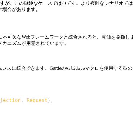
すが、この単純なケースでは
です。より複雑なシナリオでは
()
す場合があります。
理に不可欠なWebフレームワークと統合されると、真価を発揮しま
メカニズムが用意されています。
ムレスに統合できます。Gardeの
マクロを使用する型の
Validate
jection
,
Request
}
,