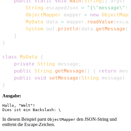
public
static
void
main
(
String
[
]
 args
)
t
String
 escapedJson 
=
"{\"message\": 
ObjectMapper
 mapper 
=
new
ObjectMapp
MyData
 data 
=
 mapper
.
readValue
(
escap
System
.
out
.
println
(
data
.
getMessage
(
)
}
}
class
MyData
{
private
String
 message
;
public
String
getMessage
(
)
{
return
 mess
public
void
setMessage
(
String
 message
)
{
}
Ausgabe:
Hallo, "Welt"!

In diesem Beispiel parst
den JSON-String und
ObjectMapper
entfernt die Escape-Zeichen.