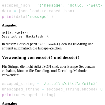
escaped_json 
=
'{"message": "Hallo, \"Welt\"
data 
=
 json
.
loads
(
escaped_json
)
print
(
data
[
"message"
]
)
Ausgabe:
Hallo, "Welt"!

In diesem Beispiel parst
den JSON-String und
json.loads()
entfernt automatisch die Escape-Zeichen.
Verwendung von
und
encode()
decode()
Für Strings, die nicht strikt JSON sind, aber Escape-Sequenzen
enthalten, können Sie Encoding- und Decoding-Methoden
verwenden:
escaped_string 
=
'Zeile1\nZeile2\nZeile3'
unescaped_string 
=
 escaped_string
.
encode
(
'ut
print
(
unescaped_string
)
Ausgabe: