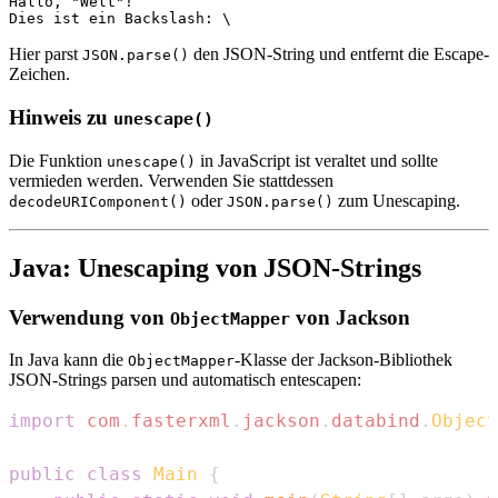
Hallo, "Welt"!

Hier parst
den JSON-String und entfernt die Escape-
JSON.parse()
Zeichen.
Hinweis zu
unescape()
Die Funktion
in JavaScript ist veraltet und sollte
unescape()
vermieden werden. Verwenden Sie stattdessen
oder
zum Unescaping.
decodeURIComponent()
JSON.parse()
Java: Unescaping von JSON-Strings
Verwendung von
von Jackson
ObjectMapper
In Java kann die
-Klasse der Jackson-Bibliothek
ObjectMapper
JSON-Strings parsen und automatisch entescapen:
import
com
.
fasterxml
.
jackson
.
databind
.
Object
public
class
Main
{