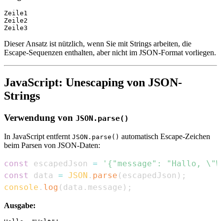
Zeile1

Zeile2

Dieser Ansatz ist nützlich, wenn Sie mit Strings arbeiten, die
Escape-Sequenzen enthalten, aber nicht im JSON-Format vorliegen.
JavaScript: Unescaping von JSON-
Strings
Verwendung von
JSON.parse()
In JavaScript entfernt
automatisch Escape-Zeichen
JSON.parse()
beim Parsen von JSON-Daten:
const
 escapedJson 
=
'{"message": "Hallo, \"W
const
 data 
=
JSON
.
parse
(
escapedJson
)
;
console
.
log
(
data
.
message
)
;
Ausgabe: