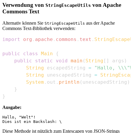
Verwendung von
von Apache
StringEscapeUtils
Commons Text
Alternativ können Sie
aus der Apache
StringEscapeUtils
Commons Text-Bibliothek verwenden:
import
org
.
apache
.
commons
.
text
.
StringEscapeU
public
class
Main
{
public
static
void
main
(
String
[
]
 args
)
{
String
 escapedString 
=
"Hallo, \\\"W
String
 unescapedString 
=
StringEscap
System
.
out
.
println
(
unescapedString
)
;
}
}
Ausgabe:
Hallo, "Welt"!

Diese Methode ist nützlich zum Entescapen von JSON-Strings