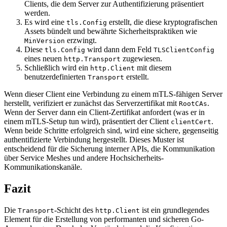
Clients, die dem Server zur Authentifizierung präsentiert
werden.
Es wird eine
erstellt, die diese kryptografischen
tls.Config
Assets bündelt und bewährte Sicherheitspraktiken wie
erzwingt.
MinVersion
Diese
wird dann dem Feld
tls.Config
TLSClientConfig
eines neuen
zugewiesen.
http.Transport
Schließlich wird ein
mit diesem
http.Client
benutzerdefinierten
erstellt.
Transport
Wenn dieser Client eine Verbindung zu einem mTLS-fähigen Server
herstellt, verifiziert er zunächst das Serverzertifikat mit
.
RootCAs
Wenn der Server dann ein Client-Zertifikat anfordert (was er in
einem mTLS-Setup tun wird), präsentiert der Client
.
clientCert
Wenn beide Schritte erfolgreich sind, wird eine sichere, gegenseitig
authentifizierte Verbindung hergestellt. Dieses Muster ist
entscheidend für die Sicherung interner APIs, die Kommunikation
über Service Meshes und andere Hochsicherheits-
Kommunikationskanäle.
Fazit
Die
-Schicht des
ist ein grundlegendes
Transport
http.Client
Element für die Erstellung von performanten und sicheren Go-