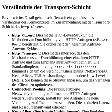
Verständnis der Transport-Schicht
Bevor wir ins Detail gehen, schaffen wir ein gemeinsames
Verständnis der Kernkonzepte im Zusammenhang mit der Transport-
Schicht des
.
http.Client
: Dies ist die High-Level-Struktur, die
http.Client
Methoden zur Durchführung von HTTP-Anfragen (z.B.
,
Get
) bereitstellt. Sie orchestriert den gesamten Anfrage-
Post
Antwort-Zyklus.
: Dies ist das Interface, das den
http.Transport
Mechanismus zur Durchführung einer einzelnen HTTP-
Anfrage und zum Empfang ihrer Antwort definiert. Die
Standardimplementierung,
,
http.DefaultTransport
kümmert sich um die Verbindungsherstellung, Netzwerk-I/O,
Keep-Alives, TLS-Aushandlungen und andere Low-Level-
Details. Sie können diese Struktur anpassen, um das Verhalten
des Clients zu optimieren.
Connection Pooling
: Die Praxis, etablierte
Netzwerkverbindungen für mehrere HTTP-Anfragen
wiederzuverwenden, anstatt für jede Anfrage eine neue
Verbindung zu öffnen und zu schließen. Dies reduziert Latenz
und Ressourcenaufwand erheblich.
Keep-Alives (Persistente Verbindungen)
: Eine Funktion