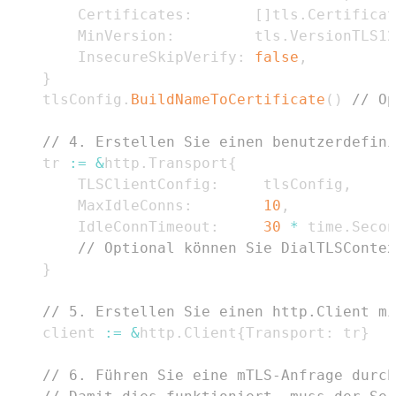
		Certificates
:
[
]
tls
.
Certificat
		MinVersion
:
         tls
.
VersionTLS12
		InsecureSkipVerify
:
false
,
}
	tlsConfig
.
BuildNameToCertificate
(
)
// Op
// 4. Erstellen Sie einen benutzerdefini
	tr 
:=
&
http
.
Transport
{
		TLSClientConfig
:
     tlsConfig
,
		MaxIdleConns
:
10
,
		IdleConnTimeout
:
30
*
 time
.
Secon
// Optional können Sie DialTLSContex
}
// 5. Erstellen Sie einen http.Client mi
	client 
:=
&
http
.
Client
{
Transport
:
 tr
}
// 6. Führen Sie eine mTLS-Anfrage durch