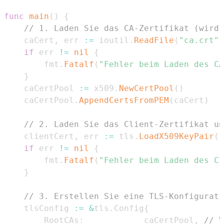
func
main
(
)
{
// 1. Laden Sie das CA-Zertifikat (wird 
	caCert
,
 err 
:=
 ioutil
.
ReadFile
(
"ca.crt"
)
if
 err 
!=
nil
{
		fmt
.
Fatalf
(
"Fehler beim Laden des CA
}
	caCertPool 
:=
 x509
.
NewCertPool
(
)
	caCertPool
.
AppendCertsFromPEM
(
caCert
)
// 2. Laden Sie das Client-Zertifikat un
	clientCert
,
 err 
:=
 tls
.
LoadX509KeyPair
(
"
if
 err 
!=
nil
{
		fmt
.
Fatalf
(
"Fehler beim Laden des Cl
}
// 3. Erstellen Sie eine TLS-Konfigurati
	tlsConfig 
:=
&
tls
.
Config
{
		RootCAs
:
            caCertPool
,
// 