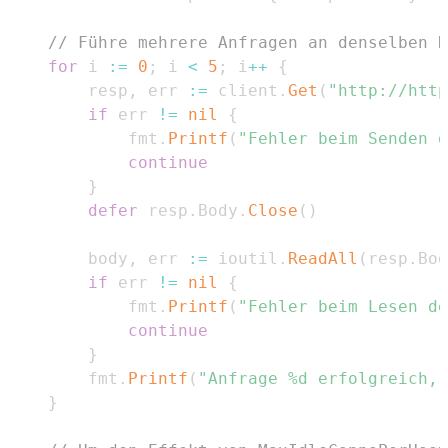
// Führe mehrere Anfragen an denselben H
for
 i 
:=
0
;
 i 
<
5
;
 i
++
{
		resp
,
 err 
:=
 client
.
Get
(
"http://http
if
 err 
!=
nil
{
			fmt
.
Printf
(
"Fehler beim Senden d
continue
}
defer
 resp
.
Body
.
Close
(
)
		body
,
 err 
:=
 ioutil
.
ReadAll
(
resp
.
Bod
if
 err 
!=
nil
{
			fmt
.
Printf
(
"Fehler beim Lesen de
continue
}
		fmt
.
Printf
(
"Anfrage %d erfolgreich, 
}