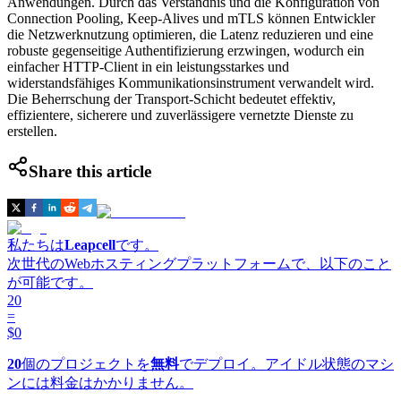
Anwendungen. Durch das Verständnis und die Konfiguration von
Connection Pooling, Keep-Alives und mTLS können Entwickler
die Netzwerknutzung optimieren, die Latenz reduzieren und eine
robuste gegenseitige Authentifizierung erzwingen, wodurch ein
einfacher HTTP-Client in ein leistungsstarkes und
widerstandsfähiges Kommunikationsinstrument verwandelt wird.
Die Beherrschung der Transport-Schicht bedeutet effektiv,
effizientere, sicherere und zuverlässigere vernetzte Dienste zu
erstellen.
Share this article
私たちは
Leapcell
です。
次世代のWebホスティングプラットフォームで、以下のこと
が可能です。
20
=
$0
20
個のプロジェクトを
無料
でデプロイ。アイドル状態のマシ
ンには料金はかかりません。