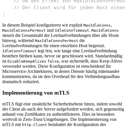
// Um den Effekt von MaxIdleConnsPerHost
// Der Client wird für jeden Host einen 
}
In diesem Beispiel konfigurieren wir explizit
,
MaxIdleConns
und
.
MaxIdleConnsPerHost
IdleConnTimeout
MaxIdleConns
steuert die Gesamtzahl der Leerlaufverbindungen über alle Hosts
hinweg, während
die
MaxIdleConnsPerHost
Leerlaufverbindungen für einen einzelnen Host begrenzt.
legt fest, wie lange eine Leerlaufverbindung
IdleConnTimeout
bestehen bleiben kann, bevor sie geschlossen wird. Standardmäßig
ist
, was sicherstellt, dass Keep-Alives
DisableKeepAlives
false
verwendet werden. Diese Konfiguration ist entscheidend für
Microservice-Architekturen, in denen Dienste häufig miteinander
kommunizieren, da sie den Overhead für den Verbindungsaufbau
dramatisch reduziert.
Implementierung von mTLS
mTLS fügt eine zusätzliche Sicherheitsebene hinzu, indem sowohl
der Client als auch der Server aufgefordert werden, sich gegenseitig
anhand von Zertifikaten zu authentifizieren. Dies ist besonders
wertvoll in Zero-Trust-Umgebungen. Die Implementierung von
mTLS mit
beinhaltet die Konfiguration des
http.Client