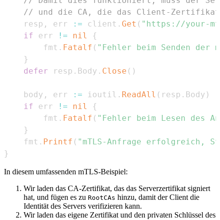
// Damit dies funktioniert, muss der Ser
// und die CA, die das Client-Zertifikat
	resp
,
 err 
:=
 client
.
Get
(
"https://your-mt
if
 err 
!=
nil
{
		fmt
.
Fatalf
(
"Fehler beim Senden der m
}
defer
 resp
.
Body
.
Close
(
)
	body
,
 err 
:=
 ioutil
.
ReadAll
(
resp
.
Body
)
if
 err 
!=
nil
{
		fmt
.
Fatalf
(
"Fehler beim Lesen des An
}
	fmt
.
Printf
(
"mTLS-Anfrage erfolgreich, S
}
In diesem umfassenden mTLS-Beispiel:
Wir laden das CA-Zertifikat, das das Serverzertifikat signiert
hat, und fügen es zu
hinzu, damit der Client die
RootCAs
Identität des Servers verifizieren kann.
Wir laden das eigene Zertifikat und den privaten Schlüssel des