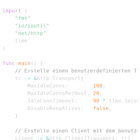
import
(
"fmt"
"io/ioutil"
"net/http"
)
func
main
(
)
{
// Erstelle einen benutzerdefinierten Tr
	tr 
:=
&
http
.
Transport
{
		MaxIdleConns
:
100
,
		MaxIdleConnsPerHost
:
20
,
		IdleConnTimeout
:
90
*
 time
.
Secon
		DisableKeepAlives
:
false
,
}
// Erstelle einen Client mit dem benutze
	client 
:=
&
http
.
Client
{
Transport
:
 tr
}