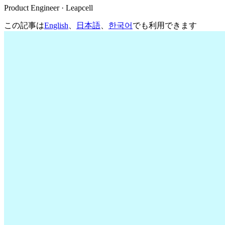
Product Engineer · Leapcell
この記事は
English
、
日本語
、
한국어
でも利用できます