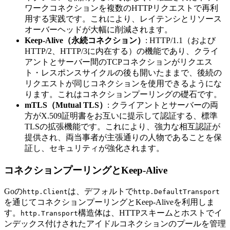
ワークコネクションを複数のHTTPリクエストで再利
用する実践です。これにより、レイテンシとリソース
オーバーヘッドが大幅に削減されます。
Keep-Alive（永続コネクション）
: HTTP/1.1（および
HTTP/2、HTTP/3に内在する）の機能であり、クライ
アントとサーバー間のTCPコネクションがリクエス
ト・レスポンスサイクルの後も開いたままで、後続の
リクエストが同じコネクションを使用できるようにな
ります。これはコネクションプーリングの礎石です。
mTLS（Mutual TLS）
: クライアントとサーバーの両
方がX.509証明書をお互いに提示して認証する、標準
TLSの拡張機能です。これにより、強力な相互認証が
提供され、両当事者が主張通りの人物であることを保
証し、セキュリティが強化されます。
コネクションプーリングとKeep-Alive
Goの
は、デフォルトで
http.Client
http.DefaultTransport
を通じてコネクションプーリングとKeep-Aliveを利用しま
す。
構造体は、HTTPスキームとホストでイ
http.Transport
ンデックス付けされたアイドルコネクションのプールを管理