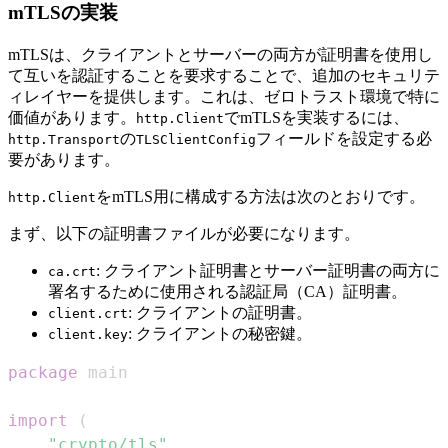
mTLSの実装
mTLSは、クライアントとサーバーの両方が証明書を使用し
て互いを認証することを要求することで、追加のセキュリテ
ィレイヤーを提供します。これは、ゼロトラスト環境で特に
価値があります。
でmTLSを実装するには、
http.Client
の
フィールドを設定する必
http.Transport
TLSClientConfig
要があります。
をmTLS用に構成する方法は次のとおりです。
http.Client
まず、以下の証明書ファイルが必要になります。
: クライアント証明書とサーバー証明書の両方に
ca.crt
署名するために使用される認証局（CA）証明書。
: クライアントの証明書。
client.crt
: クライアントの秘密鍵。
client.key
package
import
(
"crypto/tls"