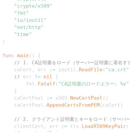
"crypto/x509"
"fmt"
"io/ioutil"
"net/http"
"time"
)
func
main
(
)
{
// 1. CA証明書をロード（サーバー証明書に署名す
	caCert
,
 err 
:=
 ioutil
.
ReadFile
(
"ca.crt"
)
if
 err 
!=
nil
{
		fmt
.
Fatalf
(
"CA証明書のロードエラー: %v"
,
}
	caCertPool 
:=
 x509
.
NewCertPool
(
)
	caCertPool
.
AppendCertsFromPEM
(
caCert
)
// 2. クライアント証明書とキーをロード（サーバ
	clientCert
,
 err 
:=
 tls
.
LoadX509KeyPair
(
"