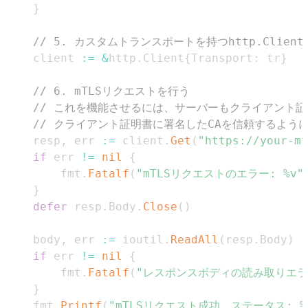
}
// 5. カスタムトランスポートを持つhttp.Clien
	client 
:=
&
http
.
Client
{
Transport
:
 tr
}
// 6. mTLSリクエストを行う
// これを機能させるには、サーバーもクライアント
// クライアント証明書に署名したCAを信頼するよう
	resp
,
 err 
:=
 client
.
Get
(
"https://your-mt
if
 err 
!=
nil
{
		fmt
.
Fatalf
(
"mTLSリクエストのエラー: %v"
}
defer
 resp
.
Body
.
Close
(
)
	body
,
 err 
:=
 ioutil
.
ReadAll
(
resp
.
Body
)
if
 err 
!=
nil
{
		fmt
.
Fatalf
(
"レスポンスボディの読み取りエラー
}
	fmt
.
Printf
(
"mTLSリクエスト成功、ステータス: %s