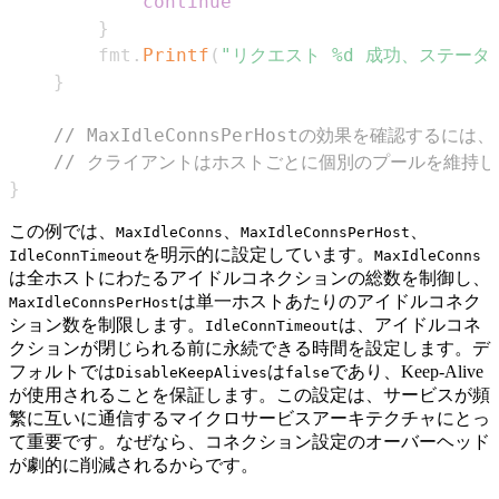
continue
}
		fmt
.
Printf
(
"リクエスト %d 成功、ステータス
}
// MaxIdleConnsPerHostの効果を確認す
// クライアントはホストごとに個別のプールを維持し
}
この例では、
、
、
MaxIdleConns
MaxIdleConnsPerHost
を明示的に設定しています。
IdleConnTimeout
MaxIdleConns
は全ホストにわたるアイドルコネクションの総数を制御し、
は単一ホストあたりのアイドルコネク
MaxIdleConnsPerHost
ション数を制限します。
は、アイドルコネ
IdleConnTimeout
クションが閉じられる前に永続できる時間を設定します。デ
フォルトでは
は
であり、Keep-Alive
DisableKeepAlives
false
が使用されることを保証します。この設定は、サービスが頻
繁に互いに通信するマイクロサービスアーキテクチャにとっ
て重要です。なぜなら、コネクション設定のオーバーヘッド
が劇的に削減されるからです。