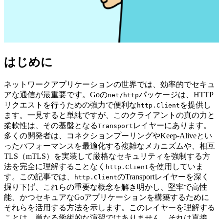
はじめに
ネットワークアプリケーションの世界では、効率的でセキュ
アな通信が最重要です。Goの
パッケージは、HTTP
net/http
リクエストを行うための強力で便利な
を提供し
http.Client
ます。一見すると単純ですが、このクライアントの真の力と
柔軟性は、その基盤となる
レイヤーにあります。
Transport
多くの開発者は、コネクションプーリングやKeep-Aliveとい
ったパフォーマンスを最適化する複雑なメカニズムや、相互
TLS（mTLS）を実装して厳格なセキュリティを強制する方
法を完全に理解することなく
を使用していま
http.Client
す。この記事では、
のTransportレイヤーを深く
http.Client
掘り下げ、これらの重要な概念を解き明かし、堅牢で高性
能、かつセキュアなGoアプリケーションを構築するために
それらを活用する方法を示します。このレイヤーを理解する
ことは、単なる学術的な演習ではありません。それは直接、