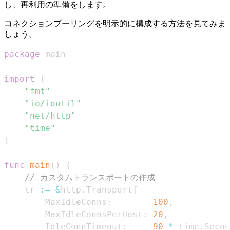
し、再利用の準備をします。
コネクションプーリングを明示的に構成する方法を見てみま
しょう。
package
import
(
"fmt"
"io/ioutil"
"net/http"
"time"
)
func
main
(
)
{
// カスタムトランスポートの作成
	tr 
:=
&
http
.
Transport
{
		MaxIdleConns
:
100
,
		MaxIdleConnsPerHost
:
20
,
		IdleConnTimeout
:
90
*
 time
.
Secon