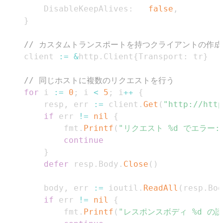
		DisableKeepAlives
:
false
,
}
// カスタムトランスポートを持つクライアントの作成
	client 
:=
&
http
.
Client
{
Transport
:
 tr
}
// 同じホストに複数のリクエストを行う
for
 i 
:=
0
;
 i 
<
5
;
 i
++
{
		resp
,
 err 
:=
 client
.
Get
(
"http://http
if
 err 
!=
nil
{
			fmt
.
Printf
(
"リクエスト %d でエラー: 
continue
}
defer
 resp
.
Body
.
Close
(
)
		body
,
 err 
:=
 ioutil
.
ReadAll
(
resp
.
Bod
if
 err 
!=
nil
{
			fmt
.
Printf
(
"レスポンスボディ %d の読