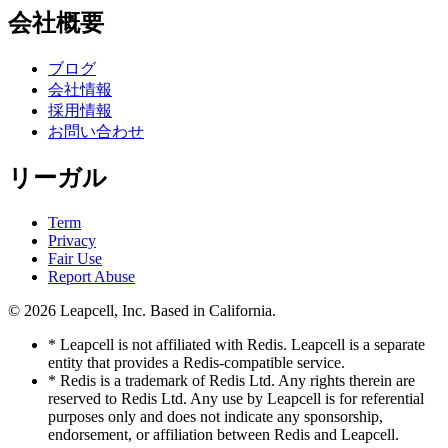
会社概要
ブログ
会社情報
採用情報
お問い合わせ
リーガル
Term
Privacy
Fair Use
Report Abuse
© 2026
Leapcell, Inc.
Based in California.
* Leapcell is not affiliated with Redis. Leapcell is a separate
entity that provides a Redis-compatible service.
* Redis is a trademark of Redis Ltd. Any rights therein are
reserved to Redis Ltd. Any use by Leapcell is for referential
purposes only and does not indicate any sponsorship,
endorsement, or affiliation between Redis and Leapcell.