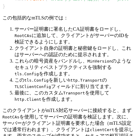
}
この包括的なmTLSの例では：
サーバー証明書に署名したCA証明書をロードし、
に追加して、クライアントがサーバーのIDを
RootCAs
検証できるようにします。
クライアント自身の証明書と秘密鍵をロードし、これ
はサーバーへの認証のために提示されます。
これらの暗号資産をバンドルし、
のような
MinVersion
セキュリティベストプラクティスを強制する
を作成します。
tls.Config
この
を新しい
の
tls.Config
http.Transport
フィールドに割り当てます。
TLSClientConfig
最後に、このカスタム
を使用して
Transport
を作成します。
http.Client
このクライアントがmTLS対応サーバーに接続すると、まず
を使用してサーバーの証明書を検証します。次に、
RootCAs
サーバーがクライアント証明書を要求した場合（mTLS設定
では通常行われます）、クライアントは
を提示し
clientCert
ます。両方のステップが成功すると、セキュアで相互認証さ