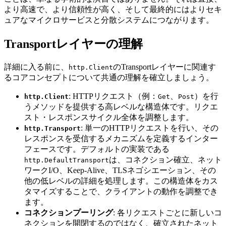
より高速で、より信頼性が高く、そして最終的にはよりセキ
ュアなマイクロサービスと分散システムにつながります。
Transportレイヤーの理解
詳細に入る前に、
のTransportレイヤーに関連す
http.Client
るコアコンセプトについて共通の理解を確立しましょう。
: HTTPリクエスト（例：
、
）を行
http.Client
Get
Post
うメソッドを提供する高レベルな構造体です。リクエ
スト・レスポンスサイクル全体を調整します。
: 単一のHTTPリクエストを行い、その
http.Transport
レスポンスを受信するメカニズムを定義するインター
フェースです。デフォルトの実装である
は、コネクション確立、ネット
http.DefaultTransport
ワークI/O、Keep-Alive、TLSネゴシエーション、その
他の低レベルの詳細を処理します。この構造体をカス
タマイズすることで、クライアントの動作を調整でき
ます。
コネクションプーリング
: 各リクエストごとに新しいコ
ネクションを開閉するのではなく、確立されたネット