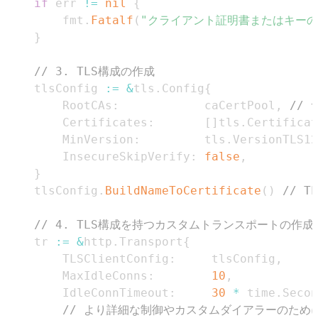
if
 err 
!=
nil
{
		fmt
.
Fatalf
(
"クライアント証明書またはキーのロ
}
// 3. TLS構成の作成
	tlsConfig 
:=
&
tls
.
Config
{
		RootCAs
:
            caCertPool
,
//
		Certificates
:
[
]
tls
.
Certificat
		MinVersion
:
         tls
.
VersionTLS12
		InsecureSkipVerify
:
false
,
}
	tlsConfig
.
BuildNameToCertificate
(
)
// 
// 4. TLS構成を持つカスタムトランスポートの作成
	tr 
:=
&
http
.
Transport
{
		TLSClientConfig
:
     tlsConfig
,
		MaxIdleConns
:
10
,
		IdleConnTimeout
:
30
*
 time
.
Secon
// より詳細な制御やカスタムダイアラーのために 