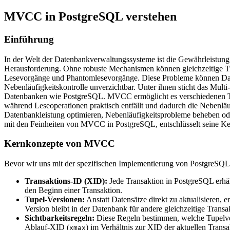
MVCC in PostgreSQL verstehen
Einführung
In der Welt der Datenbankverwaltungssysteme ist die Gewährleistung 
Herausforderung. Ohne robuste Mechanismen können gleichzeitige Tra
Lesevorgänge und Phantomlesevorgänge. Diese Probleme können Date
Nebenläufigkeitskontrolle unverzichtbar. Unter ihnen sticht das Mult
Datenbanken wie PostgreSQL. MVCC ermöglicht es verschiedenen Tra
während Leseoperationen praktisch entfällt und dadurch die Nebenläuf
Datenbankleistung optimieren, Nebenläufigkeitsprobleme beheben od
mit den Feinheiten von MVCC in PostgreSQL, entschlüsselt seine Kernp
Kernkonzepte von MVCC
Bevor wir uns mit der spezifischen Implementierung von PostgreSQL 
Transaktions-ID (XID):
Jede Transaktion in PostgreSQL erhä
den Beginn einer Transaktion.
Tupel-Versionen:
Anstatt Datensätze direkt zu aktualisieren,
Version bleibt in der Datenbank für andere gleichzeitige Trans
Sichtbarkeitsregeln:
Diese Regeln bestimmen, welche Tupelver
Ablauf-XID (
) im Verhältnis zur XID der aktuellen Transak
xmax