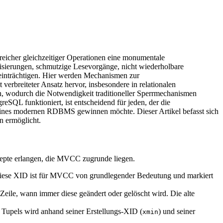
lreicher gleichzeitiger Operationen eine monumentale
isierungen, schmutzige Lesevorgänge, nicht wiederholbare
inträchtigen. Hier werden Mechanismen zur
erbreiteter Ansatz hervor, insbesondere in relationalen
 wodurch die Notwendigkeit traditioneller Sperrmechanismen
eSQL funktioniert, ist entscheidend für jeden, der die
 eines modernen RDBMS gewinnen möchte. Dieser Artikel befasst sich
n ermöglicht.
zepte erlangen, die MVCC zugrunde liegen.
 Diese XID ist für MVCC von grundlegender Bedeutung und markiert
eile, wann immer diese geändert oder gelöscht wird. Die alte
 Tupels wird anhand seiner Erstellungs-XID (
) und seiner
xmin