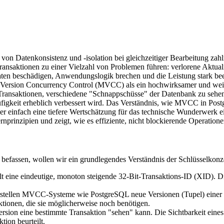
von Datenkonsistenz und -isolation bei gleichzeitiger Bearbeitung zah
nsaktionen zu einer Vielzahl von Problemen führen: verlorene Aktual
n beschädigen, Anwendungslogik brechen und die Leistung stark bee
i-Version Concurrency Control (MVCC) als ein hochwirksamer und weit v
nsaktionen, verschiedene "Schnappschüsse" der Datenbank zu sehen,
igkeit erheblich verbessert wird. Das Verständnis, wie MVCC in Postgr
er einfach eine tiefere Wertschätzung für das technische Wunderwerk
rinzipien und zeigt, wie es effiziente, nicht blockierende Operatione
befassen, wollen wir ein grundlegendes Verständnis der Schlüsselkon
lt eine eindeutige, monoton steigende 32-Bit-Transaktions-ID (XID).
 erstellen MVCC-Systeme wie PostgreSQL neue Versionen (Tupel) einer Z
aktionen, die sie möglicherweise noch benötigen.
sion eine bestimmte Transaktion "sehen" kann. Die Sichtbarkeit eines
tion beurteilt.