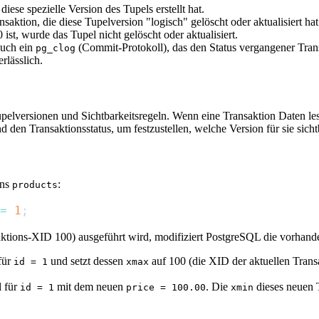
diese spezielle Version des Tupels erstellt hat.
saktion, die diese Tupelversion "logisch" gelöscht oder aktualisiert hat 
 ist, wurde das Tupel nicht gelöscht oder aktualisiert.
auch ein
(Commit-Protokoll), das den Status vergangener Trans
pg_clog
rlässlich.
ersionen und Sichtbarkeitsregeln. Wenn eine Transaktion Daten lesen
 den Transaktionsstatus, um festzustellen, welche Version für sie sichtb
ens
:
products
=
1
;
aktions-XID 100) ausgeführt wird, modifiziert PostgreSQL die vorhand
für
und setzt dessen
auf 100 (die XID der aktuellen Transak
id = 1
xmax
l für
mit dem neuen
. Die
dieses neuen 
id = 1
price = 100.00
xmin