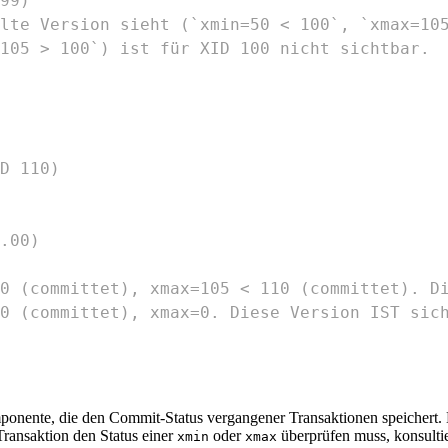
99)
lte Version sieht (`xmin=50 < 100`, `xmax=10
105 > 100`) ist für XID 100 nicht sichtbar.
D 110)
.00)
0 (committet), xmax=105 < 110 (committet). D
0 (committet), xmax=0. Diese Version IST sic
mponente, die den Commit-Status vergangener Transaktionen speichert. 
ransaktion den Status einer
oder
überprüfen muss, konsultie
xmin
xmax