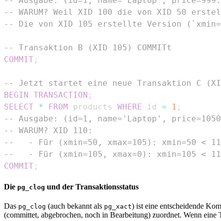
-- Ausgabe: (id=1, name='Laptop', price=999.
-- WARUM? Weil XID 100 die von XID 50 erstel
-- Die von XID 105 erstellte Version (`xmin=
-- Transaktion B (XID 105) COMMITt
COMMIT
;
-- Jetzt startet eine neue Transaktion C (XI
BEGIN
TRANSACTION
;
SELECT
*
FROM
 products 
WHERE
 id 
=
1
;
-- Ausgabe: (id=1, name='Laptop', price=1050
-- WARUM? XID 110:
--   - Für (xmin=50, xmax=105): xmin=50 < 11
--   - Für (xmin=105, xmax=0): xmin=105 < 11
COMMIT
;
Die
und der Transaktionsstatus
pg_clog
Das
(auch bekannt als
) ist eine entscheidende Ko
pg_clog
pg_xact
(committet, abgebrochen, noch in Bearbeitung) zuordnet. Wenn eine T