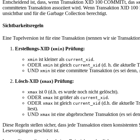
Entscheidend ist, dass, wenn Transaktion XID 100 COMMITt, das
x
committeten Transaktion assoziiert wird. Wenn Transaktion XID 1
unsichtbar und für die Garbage Collection berechtigt.
Sichtbarkeitsregeln
Eine Tupelversion ist für eine Transaktion (nennen wir sie Transakti
Erstellungs-XID (
) Prüfung:
xmin
ist kleiner als
.
xmin
current_xid
ODER
ist gleich
(d. h. die aktuelle T
xmin
current_xid
UND
ist eine committete Transaktion (es sei denn,
xmin
Lösch-XID (
) Prüfung:
xmax
ist 0 (d.h. es wurde noch nicht gelöscht).
xmax
ODER
ist größer als
.
xmax
current_xid
ODER
ist gleich
(d.h. die aktuelle T
xmax
current_xid
liest).
UND
ist eine abgebrochene Transaktion (es sei de
xmax
Diese Regeln stellen sicher, dass jede Transaktion einen konsistent
Lesevorgängen geschützt ist.