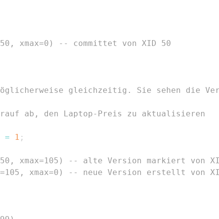
50, xmax=0) -- committet von XID 50
öglicherweise gleichzeitig. Sie sehen die Ve
rauf ab, den Laptop-Preis zu aktualisieren
 
=
1
;
50, xmax=105) -- alte Version markiert von X
=105, xmax=0) -- neue Version erstellt von X