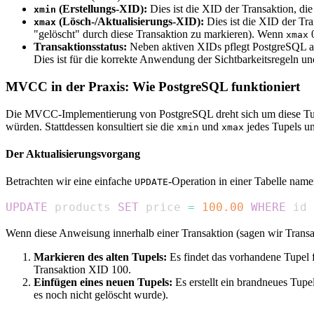
(Erstellungs-XID):
Dies ist die XID der Transaktion, die 
xmin
(Lösch-/Aktualisierungs-XID):
Dies ist die XID der Tran
xmax
"gelöscht" durch diese Transaktion zu markieren). Wenn
0
xmax
Transaktionsstatus:
Neben aktiven XIDs pflegt PostgreSQL 
Dies ist für die korrekte Anwendung der Sichtbarkeitsregeln une
MVCC in der Praxis: Wie PostgreSQL funktioniert
Die MVCC-Implementierung von PostgreSQL dreht sich um diese Tupelv
würden. Stattdessen konsultiert sie die
und
jedes Tupels und
xmin
xmax
Der Aktualisierungsvorgang
Betrachten wir eine einfache
-Operation in einer Tabelle nam
UPDATE
UPDATE
 products 
SET
 price 
=
100.00
WHERE
 id 
Wenn diese Anweisung innerhalb einer Transaktion (sagen wir Trans
Markieren des alten Tupels:
Es findet das vorhandene Tupel 
Transaktion XID 100.
Einfügen eines neuen Tupels:
Es erstellt ein brandneues Tupe
es noch nicht gelöscht wurde).