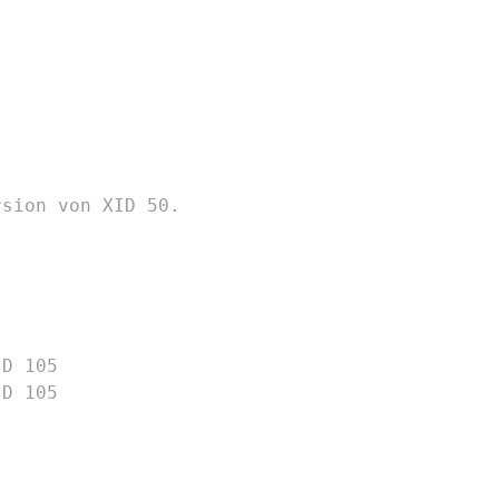
rsion von XID 50.
ID 105
ID 105