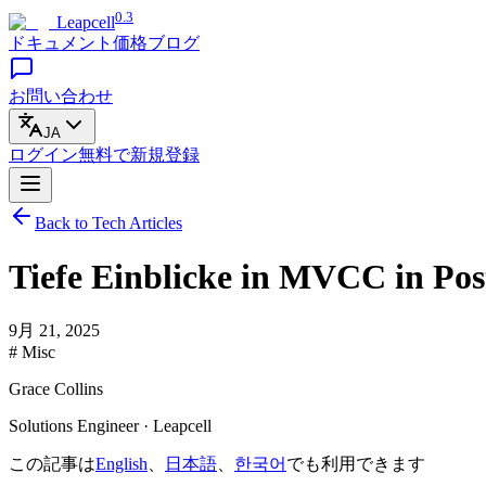
0.3
Leapcell
ドキュメント
価格
ブログ
お問い合わせ
JA
ログイン
無料で
新規登録
Back to Tech Articles
Tiefe Einblicke in MVCC in Po
9月 21, 2025
# Misc
Grace Collins
Solutions Engineer · Leapcell
この記事は
English
、
日本語
、
한국어
でも利用できます