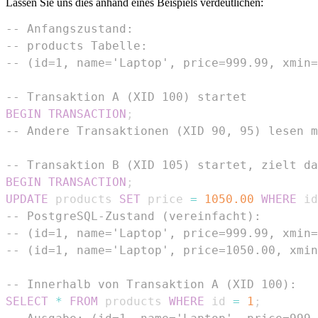
Lassen Sie uns dies anhand eines Beispiels verdeutlichen:
-- Anfangszustand:
-- products Tabelle:
-- (id=1, name='Laptop', price=999.99, xmin=
-- Transaktion A (XID 100) startet
BEGIN
TRANSACTION
;
-- Andere Transaktionen (XID 90, 95) lesen m
-- Transaktion B (XID 105) startet, zielt da
BEGIN
TRANSACTION
;
UPDATE
 products 
SET
 price 
=
1050.00
WHERE
 id
-- PostgreSQL-Zustand (vereinfacht):
-- (id=1, name='Laptop', price=999.99, xmin=
-- (id=1, name='Laptop', price=1050.00, xmin
-- Innerhalb von Transaktion A (XID 100):
SELECT
*
FROM
 products 
WHERE
 id 
=
1
;