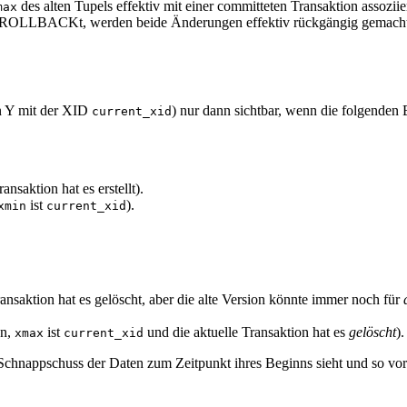
des alten Tupels effektiv mit einer committeten Transaktion assozii
max
00 ROLLBACKt, werden beide Änderungen effektiv rückgängig gemach
on Y mit der XID
) nur dann sichtbar, wenn die folgenden 
current_xid
ransaktion hat es erstellt).
ist
).
xmin
current_xid
ransaktion hat es gelöscht, aber die alte Version könnte immer noch für
nn,
ist
und die aktuelle Transaktion hat es
gelöscht
).
xmax
current_xid
en Schnappschuss der Daten zum Zeitpunkt ihres Beginns sieht und so 