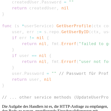
	createdUser
.
Password 
=
""
return
 createdUser
,
nil
}
func
(
s 
*
userService
)
GetUserProfile
(
ctx con
	user
,
 err 
:=
 s
.
repo
.
GetUserByID
(
ctx
,
 use
if
 err 
!=
nil
{
return
nil
,
 fmt
.
Errorf
(
"failed to ge
}
if
 user 
==
nil
{
return
nil
,
 fmt
.
Errorf
(
"user not fou
}
	user
.
Password 
=
""
// Passwort für Profi
return
 user
,
nil
}
// ... other service methods (UpdateUserProf
Die Aufgabe des Handlers ist es, die HTTP-Anfrage zu empfangen,
den Body zu parsen, grundlegende Eingabevalidierungen mit