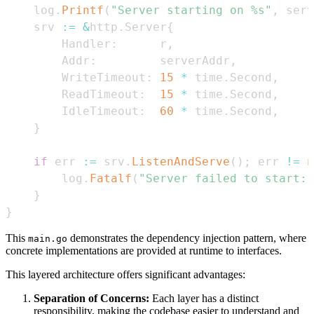
	log
.
Printf
(
"Server starting on %s"
,
 serv
	srv 
:=
&
http
.
Server
{
		Handler
:
      r
,
		Addr
:
         serverAddr
,
		WriteTimeout
:
15
*
 time
.
Second
,
		ReadTimeout
:
15
*
 time
.
Second
,
		IdleTimeout
:
60
*
 time
.
Second
,
}
if
 err 
:=
 srv
.
ListenAndServe
(
)
;
 err 
!=
n
		log
.
Fatalf
(
"Server failed to start: 
}
}
This
demonstrates the dependency injection pattern, where
main.go
concrete implementations are provided at runtime to interfaces.
This layered architecture offers significant advantages:
Separation of Concerns:
Each layer has a distinct
responsibility, making the codebase easier to understand and