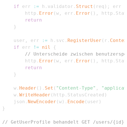
if
 err 
:=
 h
.
validator
.
Struct
(
req
)
;
 err 
!
		http
.
Error
(
w
,
 err
.
Error
(
)
,
 http
.
Stat
return
}
	user
,
 err 
:=
 h
.
svc
.
RegisterUser
(
r
.
Contex
if
 err 
!=
nil
{
// Unterscheide zwischen benutzerspe
		http
.
Error
(
w
,
 err
.
Error
(
)
,
 http
.
Stat
return
}
	w
.
Header
(
)
.
Set
(
"Content-Type"
,
"applicat
	w
.
WriteHeader
(
http
.
StatusCreated
)
	json
.
NewEncoder
(
w
)
.
Encode
(
user
)
}
// GetUserProfile behandelt GET /users/{id}-