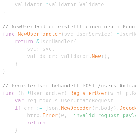
	validator 
*
validator
.
}
// NewUserHandler erstellt einen neuen Benut
func
NewUserHandler
(
svc UserService
)
*
UserHa
return
&
UserHandler
{
		svc
:
 svc
,
		validator
:
 validator
.
New
(
)
,
}
}
// RegisterUser behandelt POST /users-Anfrag
func
(
h 
*
UserHandler
)
RegisterUser
(
w http
.
Re
var
 req models
.
if
 err 
:=
 json
.
NewDecoder
(
r
.
Body
)
.
Decode
		http
.
Error
(
w
,
"invalid request paylo
return
}