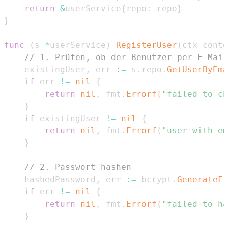
return
&
userService
{
repo
:
 repo
}
}
func
(
s 
*
userService
)
RegisterUser
(
ctx conte
// 1. Prüfen, ob der Benutzer per E-Mail
	existingUser
,
 err 
:=
 s
.
repo
.
GetUserByEma
if
 err 
!=
nil
{
return
nil
,
 fmt
.
Errorf
(
"failed to ch
}
if
 existingUser 
!=
nil
{
return
nil
,
 fmt
.
Errorf
(
"user with em
}
// 2. Passwort hashen
	hashedPassword
,
 err 
:=
 bcrypt
.
GenerateFr
if
 err 
!=
nil
{
return
nil
,
 fmt
.
Errorf
(
"failed to ha
}