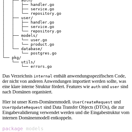
│   ├── auth/

│   │   ├── handler.go

│   │   ├── service.go

│   │   └── repository.go

│   ├── user/

│   │   ├── handler.go

│   │   ├── service.go

│   │   └── repository.go

│   ├── models/

│   │   └── user.go

│   │   └── product.go

│   └── database/

│       └── postgres.go

└── pkg/

    └── utils/

Das Verzeichnis
enthält anwendungsspezifischen Code,
internal
der nicht von anderen Anwendungen importiert werden sollte, was
eine klare interne Struktur fördert. Features wie
und
sind
auth
user
nach Domänen organisiert.
Hier ist unser Kern-Domänenmodell.
und
UserCreateRequest
sind Data Transfer Objects (DTOs), die zur
UserUpdateRequest
Eingabevalidierung verwendet werden und die Eingabestruktur vom
internen Domänenmodell entkoppeln.
package