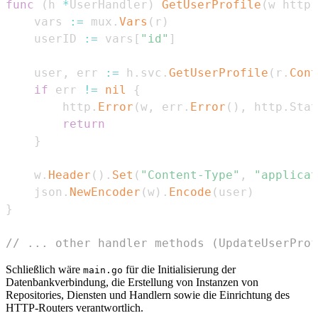
func
(
h 
*
UserHandler
)
GetUserProfile
(
w http
.
	vars 
:=
 mux
.
Vars
(
r
)
	userID 
:=
 vars
[
"id"
]
	user
,
 err 
:=
 h
.
svc
.
GetUserProfile
(
r
.
Cont
if
 err 
!=
nil
{
		http
.
Error
(
w
,
 err
.
Error
(
)
,
 http
.
Stat
return
}
	w
.
Header
(
)
.
Set
(
"Content-Type"
,
"applicat
	json
.
NewEncoder
(
w
)
.
Encode
(
user
)
}
// ... other handler methods (UpdateUserProf
Schließlich wäre
für die Initialisierung der
main.go
Datenbankverbindung, die Erstellung von Instanzen von
Repositories, Diensten und Handlern sowie die Einrichtung des
HTTP-Routers verantwortlich.