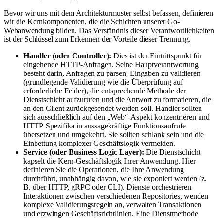
Bevor wir uns mit dem Architekturmuster selbst befassen, definieren
wir die Kernkomponenten, die die Schichten unserer Go-
Webanwendung bilden. Das Verständnis dieser Verantwortlichkeiten
ist der Schlüssel zum Erkennen der Vorteile dieser Trennung.
Handler (oder Controller):
Dies ist der Eintrittspunkt für
eingehende HTTP-Anfragen. Seine Hauptverantwortung
besteht darin, Anfragen zu parsen, Eingaben zu validieren
(grundlegende Validierung wie die Überprüfung auf
erforderliche Felder), die entsprechende Methode der
Dienstschicht aufzurufen und die Antwort zu formatieren, die
an den Client zurückgesendet werden soll. Handler sollten
sich ausschließlich auf den „Web“-Aspekt konzentrieren und
HTTP-Spezifika in aussagekräftige Funktionsaufrufe
übersetzen und umgekehrt. Sie sollten schlank sein und die
Einbettung komplexer Geschäftslogik vermeiden.
Service (oder Business Logic Layer):
Die Dienstschicht
kapselt die Kern-Geschäftslogik Ihrer Anwendung. Hier
definieren Sie die Operationen, die Ihre Anwendung
durchführt, unabhängig davon, wie sie exponiert werden (z.
B. über HTTP, gRPC oder CLI). Dienste orchestrieren
Interaktionen zwischen verschiedenen Repositories, wenden
komplexe Validierungsregeln an, verwalten Transaktionen
und erzwingen Geschäftsrichtlinien. Eine Dienstmethode