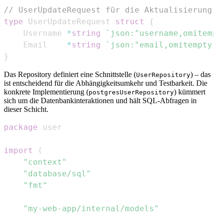
// UserUpdateRequest für die Aktualisierung 
type
 UserUpdateRequest 
struct
{
	Username 
*
string
`json:"username,omitemp
	Email    
*
string
`json:"email,omitempty"
}
Das Repository definiert eine Schnittstelle (
) – das
UserRepository
ist entscheidend für die Abhängigkeitsumkehr und Testbarkeit. Die
konkrete Implementierung (
) kümmert
postgresUserRepository
sich um die Datenbankinteraktionen und hält SQL-Abfragen in
dieser Schicht.
package
import
(
"context"
"database/sql"
"fmt"
"my-web-app/internal/models"