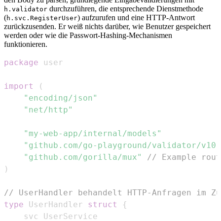
durchzuführen, die entsprechende Dienstmethode
h.validator
(
) aufzurufen und eine HTTP-Antwort
h.svc.RegisterUser
zurückzusenden. Er weiß nichts darüber, wie Benutzer gespeichert
werden oder wie die Passwort-Hashing-Mechanismen
funktionieren.
package
import
(
"encoding/json"
"net/http"
"my-web-app/internal/models"
"github.com/go-playground/validator/v10"
"github.com/gorilla/mux"
// Example rout
)
// UserHandler behandelt HTTP-Anfragen im Z
type
 UserHandler 
struct
{