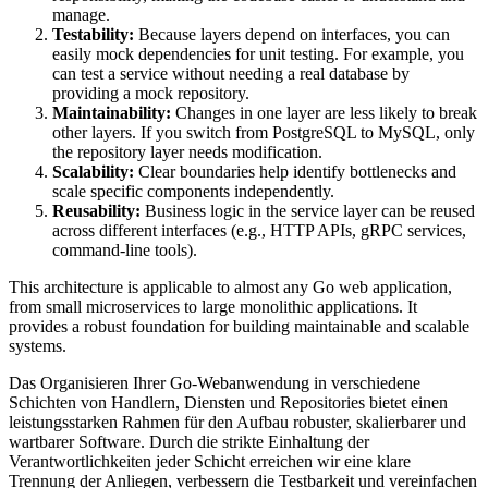
manage.
Testability:
Because layers depend on interfaces, you can
easily mock dependencies for unit testing. For example, you
can test a service without needing a real database by
providing a mock repository.
Maintainability:
Changes in one layer are less likely to break
other layers. If you switch from PostgreSQL to MySQL, only
the repository layer needs modification.
Scalability:
Clear boundaries help identify bottlenecks and
scale specific components independently.
Reusability:
Business logic in the service layer can be reused
across different interfaces (e.g., HTTP APIs, gRPC services,
command-line tools).
This architecture is applicable to almost any Go web application,
from small microservices to large monolithic applications. It
provides a robust foundation for building maintainable and scalable
systems.
Das Organisieren Ihrer Go-Webanwendung in verschiedene
Schichten von Handlern, Diensten und Repositories bietet einen
leistungsstarken Rahmen für den Aufbau robuster, skalierbarer und
wartbarer Software. Durch die strikte Einhaltung der
Verantwortlichkeiten jeder Schicht erreichen wir eine klare
Trennung der Anliegen, verbessern die Testbarkeit und vereinfachen