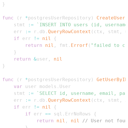
}
func
(
r 
*
postgresUserRepository
)
CreateUser
(
	stmt 
:=
`INSERT INTO users (id, username
	err 
:=
 r
.
db
.
QueryRowContext
(
ctx
,
 stmt
,
 u
if
 err 
!=
nil
{
return
nil
,
 fmt
.
Errorf
(
"failed to cr
}
return
&
user
,
nil
}
func
(
r 
*
postgresUserRepository
)
GetUserByID
var
 user models
.
	stmt 
:=
`SELECT id, username, email, pas
	err 
:=
 r
.
db
.
QueryRowContext
(
ctx
,
 stmt
,
 i
if
 err 
!=
nil
{
if
 err 
==
 sql
.
ErrNoRows 
{
return
nil
,
nil
// User not foun
}