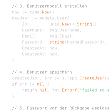
// 3. Benutzermodell erstellen
	now 
:=
 time
.
Now
(
)
	newUser 
:=
 models
.
User
{
		ID
:
        uuid
.
New
(
)
.
String
(
)
,
		Username
:
  req
.
Username
,
		Email
:
     req
.
Email
,
		Password
:
string
(
hashedPassword
)
,
		CreatedAt
:
 now
,
		UpdatedAt
:
 now
,
}
// 4. Benutzer speichern
	createdUser
,
 err 
:=
 s
.
repo
.
CreateUser
(
ct
if
 err 
!=
nil
{
return
nil
,
 fmt
.
Errorf
(
"failed to sa
}
// 5. Passwort vor der Rückgabe weglasse