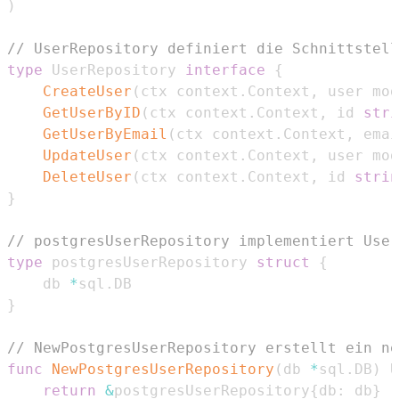
)
// UserRepository definiert die Schnittstell
type
 UserRepository 
interface
{
CreateUser
(
ctx context
.
Context
,
 user mod
GetUserByID
(
ctx context
.
Context
,
 id 
stri
GetUserByEmail
(
ctx context
.
Context
,
 emai
UpdateUser
(
ctx context
.
Context
,
 user mod
DeleteUser
(
ctx context
.
Context
,
 id 
strin
}
// postgresUserRepository implementiert User
type
 postgresUserRepository 
struct
{
	db 
*
sql
.
}
// NewPostgresUserRepository erstellt ein ne
func
NewPostgresUserRepository
(
db 
*
sql
.
DB
)
 U
return
&
postgresUserRepository
{
db
:
 db
}