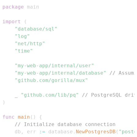
package
import
(
"database/sql"
"log"
"net/http"
"time"
"my-web-app/internal/user"
"my-web-app/internal/database"
// Assumi
"github.com/gorilla/mux"
_
"github.com/lib/pq"
// PostgreSQL driv
)
func
main
(
)
{
// Initialize database connection
	db
,
 err 
:=
 database
.
NewPostgresDB
(
"postg