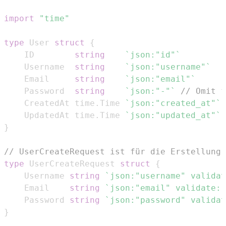
import
"time"
type
 User 
struct
{
	ID        
string
`json:"id"`
	Username  
string
`json:"username"`
	Email     
string
`json:"email"`
	Password  
string
`json:"-"`
// Omit f
	CreatedAt time
.
Time 
`json:"created_at"`
	UpdatedAt time
.
Time 
`json:"updated_at"`
}
// UserCreateRequest ist für die Erstellung 
type
 UserCreateRequest 
struct
{
	Username 
string
`json:"username" validat
	Email    
string
`json:"email" validate:"
	Password 
string
`json:"password" validat
}