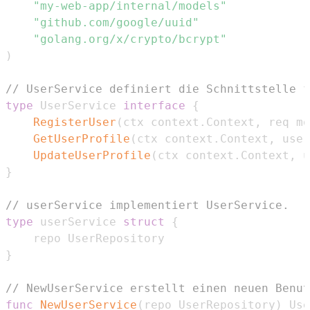
"my-web-app/internal/models"
"github.com/google/uuid"
"golang.org/x/crypto/bcrypt"
)
// UserService definiert die Schnittstelle f
type
 UserService 
interface
{
RegisterUser
(
ctx context
.
Context
,
 req mo
GetUserProfile
(
ctx context
.
Context
,
 user
UpdateUserProfile
(
ctx context
.
Context
,
 u
}
// userService implementiert UserService.
type
 userService 
struct
{
}
// NewUserService erstellt einen neuen Benut
func
NewUserService
(
repo UserRepository
)
 Use