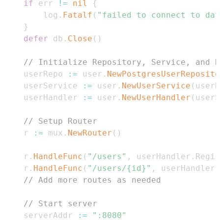
if
 err 
!=
nil
{
		log
.
Fatalf
(
"failed to connect to dat
}
defer
 db
.
Close
(
)
// Initialize Repository, Service, and H
	userRepo 
:=
 user
.
NewPostgresUserReposito
	userService 
:=
 user
.
NewUserService
(
userR
	userHandler 
:=
 user
.
NewUserHandler
(
userS
// Setup Router
	r 
:=
 mux
.
NewRouter
(
)
	r
.
HandleFunc
(
"/users"
,
 userHandler
.
Regis
	r
.
HandleFunc
(
"/users/{id}"
,
 userHandler
.
// Add more routes as needed
// Start server
	serverAddr 
:=
":8080"