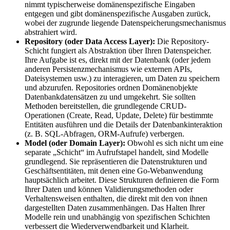
nimmt typischerweise domänenspezifische Eingaben
entgegen und gibt domänenspezifische Ausgaben zurück,
wobei der zugrunde liegende Datenspeicherungsmechanismus
abstrahiert wird.
Repository (oder Data Access Layer):
Die Repository-
Schicht fungiert als Abstraktion über Ihren Datenspeicher.
Ihre Aufgabe ist es, direkt mit der Datenbank (oder jedem
anderen Persistenzmechanismus wie externen APIs,
Dateisystemen usw.) zu interagieren, um Daten zu speichern
und abzurufen. Repositories ordnen Domänenobjekte
Datenbankdatensätzen zu und umgekehrt. Sie sollten
Methoden bereitstellen, die grundlegende CRUD-
Operationen (Create, Read, Update, Delete) für bestimmte
Entitäten ausführen und die Details der Datenbankinteraktion
(z. B. SQL-Abfragen, ORM-Aufrufe) verbergen.
Model (oder Domain Layer):
Obwohl es sich nicht um eine
separate „Schicht“ im Aufrufstapel handelt, sind Modelle
grundlegend. Sie repräsentieren die Datenstrukturen und
Geschäftsentitäten, mit denen eine Go-Webanwendung
hauptsächlich arbeitet. Diese Strukturen definieren die Form
Ihrer Daten und können Validierungsmethoden oder
Verhaltensweisen enthalten, die direkt mit den von ihnen
dargestellten Daten zusammenhängen. Das Halten Ihrer
Modelle rein und unabhängig von spezifischen Schichten
verbessert die Wiederverwendbarkeit und Klarheit.