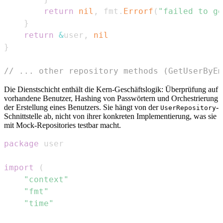
return
nil
,
 fmt
.
Errorf
(
"failed to ge
}
return
&
user
,
nil
}
// ... other repository methods (GetUserByEm
Die Dienstschicht enthält die Kern-Geschäftslogik: Überprüfung auf
vorhandene Benutzer, Hashing von Passwörtern und Orchestrierung
der Erstellung eines Benutzers. Sie hängt von der
-
UserRepository
Schnittstelle ab, nicht von ihrer konkreten Implementierung, was sie
mit Mock-Repositories testbar macht.
package
import
(
"context"
"fmt"
"time"