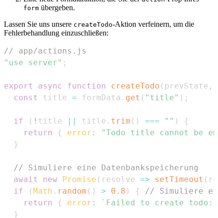
übergeben.
form
Lassen Sie uns unsere
-Aktion verfeinern, um die
createTodo
Fehlerbehandlung einzuschließen:
// app/actions.js
"use server"
;
export
async
function
createTodo
(
prevState
,
 
const
 title 
=
 formData
.
get
(
"title"
)
;
if
(
!
title 
||
 title
.
trim
(
)
===
""
)
{
return
{
error
:
"Todo title cannot be em
}
// Simuliere eine Datenbankspeicherung
await
new
Promise
(
resolve
=>
setTimeout
(
re
if
(
Math
.
random
(
)
>
0.8
)
{
// Simuliere ei
return
{
error
:
`
Failed to create todo: 
}