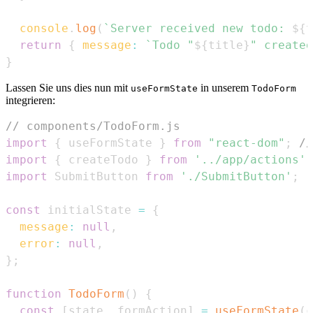
console
.
log
(
`
Server received new todo: 
${
t
return
{
message
:
`
Todo "
${
title
}
" created
}
Lassen Sie uns dies nun mit
in unserem
useFormState
TodoForm
integrieren:
// components/TodoForm.js
import
{
 useFormState 
}
from
"react-dom"
;
//
import
{
 createTodo 
}
from
'../app/actions'
;
import
SubmitButton
from
'./SubmitButton'
;
const
 initialState 
=
{
message
:
null
,
error
:
null
,
}
;
function
TodoForm
(
)
{
const
[
state
,
 formAction
]
=
useFormState
(
c