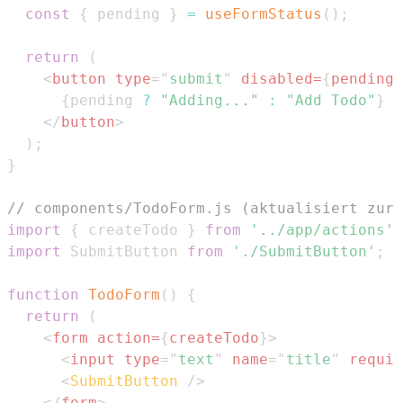
const
{
 pending 
}
=
useFormStatus
(
)
;
return
(
<
button
type
=
"
submit
"
disabled
=
{
pending
}
{
pending 
?
"Adding..."
:
"Add Todo"
}
</
button
>
)
;
}
// components/TodoForm.js (aktualisiert zur 
import
{
 createTodo 
}
from
'../app/actions'
;
import
SubmitButton
from
'./SubmitButton'
;
function
TodoForm
(
)
{
return
(
<
form
action
=
{
createTodo
}
>
<
input
type
=
"
text
"
name
=
"
title
"
requir
<
SubmitButton
/>
</
form
>