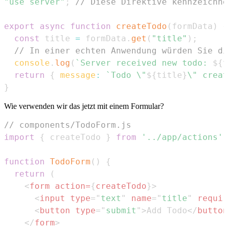
"use server"
;
// Diese Direktive kennzeichne
export
async
function
createTodo
(
formData
)
{
const
 title 
=
 formData
.
get
(
"title"
)
;
// In einer echten Anwendung würden Sie di
console
.
log
(
`
Server received new todo: 
${
t
return
{
message
:
`
Todo \"
${
title
}
\" creat
}
Wie verwenden wir das jetzt mit einem Formular?
// components/TodoForm.js
import
{
 createTodo 
}
from
'../app/actions'
;
function
TodoForm
(
)
{
return
(
<
form
action
=
{
createTodo
}
>
<
input
type
=
"
text
"
name
=
"
title
"
requir
<
button
type
=
"
submit
"
>
Add Todo
</
button
</
form
>