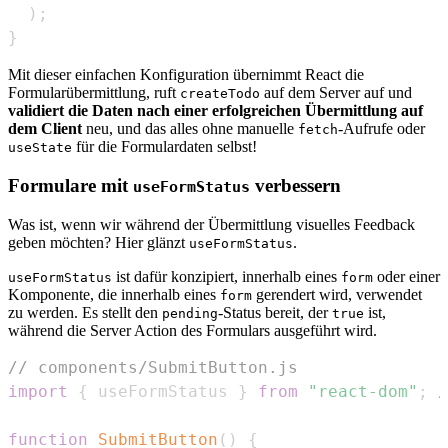
)
;
}
Mit dieser einfachen Konfiguration übernimmt React die
Formularübermittlung, ruft
auf dem Server auf und
createTodo
validiert die Daten nach einer erfolgreichen Übermittlung auf
dem Client
neu, und das alles ohne manuelle
-Aufrufe oder
fetch
für die Formulardaten selbst!
useState
Formulare mit
verbessern
useFormStatus
Was ist, wenn wir während der Übermittlung visuelles Feedback
geben möchten? Hier glänzt
.
useFormStatus
ist dafür konzipiert, innerhalb eines
oder einer
useFormStatus
form
Komponente, die innerhalb eines
gerendert wird, verwendet
form
zu werden. Es stellt den
-Status bereit, der
ist,
pending
true
während die Server Action des Formulars ausgeführt wird.
// components/SubmitButton.js
import
{
 useFormStatus 
}
from
"react-dom"
;
/
function
SubmitButton
(
)
{