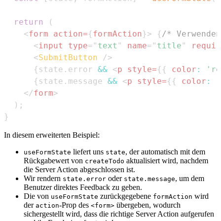
return
(
<
form
action
=
{
formAction
}
>
{
/* Verwenden
<
input
type
=
"
text
"
name
=
"
title
"
requir
<
SubmitButton
/>
{
state
.
error
&&
<
p
style
=
{
{
color
:
're
{
state
.
message
&&
<
p
style
=
{
{
color
:
'
</
form
>
)
;
}
In diesem erweiterten Beispiel:
liefert uns
, der automatisch mit dem
useFormState
state
Rückgabewert von
aktualisiert wird, nachdem
createTodo
die Server Action abgeschlossen ist.
Wir rendern
oder
, um dem
state.error
state.message
Benutzer direktes Feedback zu geben.
Die von
zurückgegebene
wird
useFormState
formAction
der
-Prop des
übergeben, wodurch
action
<form>
sichergestellt wird, dass die richtige Server Action aufgerufen