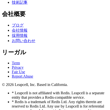
技術記事
会社概要
ブログ
会社情報
採用情報
お問い合わせ
リーガル
Term
Privacy
Fair Use
Report Abuse
© 2026
Leapcell, Inc.
Based in California.
* Leapcell is not affiliated with Redis. Leapcell is a separate
entity that provides a Redis-compatible service.
* Redis is a trademark of Redis Ltd. Any rights therein are
reserved to Redis Ltd. Any use by Leapcell is for referential