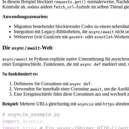
In diesem Beispiel blockiert
normalerweise. Nachd
requests.get()
Kontrolle ab, sodass andere
-Aufrufe im selben Thread gle
fetch_url
Anwendungsszenarien:
Migration bestehender blockierender Codes zu einem nebenlä
Integration mit Legacy-Bibliotheken, die
nicht un
async/await
Webserver (wie Gunicorn mit
- oder
-Workern
gevent
eventlet
Die
-Welt
async/await
ist Pythons explizite native Unterstützung für asynchr
async/await
einer Ereignisschleife. Funktionen, die mit
markiert sind,
async def
So funktioniert es:
Definieren Sie Coroutinen mit
.
async def
Verwenden Sie innerhalb einer Coroutine
, um die Ausfü
await
Eine Ereignisschleife führt diese Coroutinen aus und wechselt 
Beispiel:
Mehrere URLs gleichzeitig mit
und
abrufen
asyncio
httpx
# asyncio_example.py
import
import
 httpx 
# Ein async-fähiger HTTP-Client