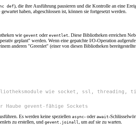
), die ihre Ausführung pausieren und die Kontrolle an eine Er
nc def
gewartet haben, abgeschlossen ist, können sie fortgesetzt werden.
iotheken wie
oder
. Diese Bibliotheken erreichen Nebe
gevent
eventlet
operativ geplant" werden. Wenn eine gepatchte I/O-Operation aufgerufen
einem anderen "Greenlet" (einer von diesen Bibliotheken bereitgestellte
liotheksmodule wie socket, ssl, threading, t
r Haube gevent-fähige Sockets
usführen. Es werden keine speziellen
- oder
-Schlüsselwört
async
await
enlets zu erstellen, und
, um auf sie zu warten.
gevent.joinall