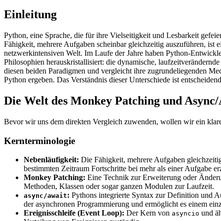
Einleitung
Python, eine Sprache, die für ihre Vielseitigkeit und Lesbarkeit gef
Fähigkeit, mehrere Aufgaben scheinbar gleichzeitig auszuführen, ist
netzwerkintensiven Welt. Im Laufe der Jahre haben Python-Entwickle
Philosophien herauskristallisiert: die dynamische, laufzeitverändernde
diesen beiden Paradigmen und vergleicht ihre zugrundeliegenden Me
Python ergeben. Das Verständnis dieser Unterschiede ist entscheidend
Die Welt des Monkey Patching und Async/
Bevor wir uns dem direkten Vergleich zuwenden, wollen wir ein klare
Kernterminologie
Nebenläufigkeit:
Die Fähigkeit, mehrere Aufgaben gleichzeitig 
bestimmten Zeitraum Fortschritte bei mehr als einer Aufgabe er
Monkey Patching:
Eine Technik zur Erweiterung oder Änderun
Methoden, Klassen oder sogar ganzen Modulen zur Laufzeit.
:
Pythons integrierte Syntax zur Definition und A
async/await
der asynchronen Programmierung und ermöglicht es einem einz
Ereignisschleife (Event Loop):
Der Kern von
und äh
asyncio