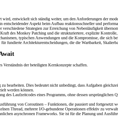
eiert wird, entwickelt sich ständig weiter, um den Anforderungen der m
 ein entscheidender Aspekt beim Aufbau reaktionsschneller und perform
r verschiedene Strategien zur Erreichung von Nebenläufigkeit übernom
 Kraft des Monkey Patching und die strukturiertere, explizite Kontrolle,
chanismen, typischen Anwendungen und die Kompromisse, die sich bei
 für fundierte Architekturentscheidungen, die die Wartbarkeit, Skalier
Await
s Verständnis der beteiligten Kernkonzepte schaffen.
zu bearbeiten. Dies bedeutet nicht unbedingt, dass Aufgaben gleichzeit
zielt werden können.
g des Laufzeitcodes eines Programms, ohne dessen ursprünglichen Que
usführung von Coroutinen – Funktionen, die pausiert und fortgesetzt w
elnen Thread, mehrere I/O-gebundene Operationen effektiv zu verwalt
nlichen asynchronen Frameworks. Sie ist für die Planung und Ausführ