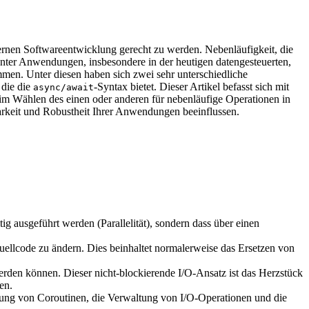
odernen Softwareentwicklung gerecht zu werden. Nebenläufigkeit, die
anter Anwendungen, insbesondere in der heutigen datengesteuerten,
men. Unter diesen haben sich zwei sehr unterschiedliche
 die die
-Syntax bietet. Dieser Artikel befasst sich mit
async/await
m Wählen des einen oder anderen für nebenläufige Operationen in
barkeit und Robustheit Ihrer Anwendungen beeinflussen.
ig ausgeführt werden (Parallelität), sondern dass über einen
llcode zu ändern. Dies beinhaltet normalerweise das Ersetzen von
erden können. Dieser nicht-blockierende I/O-Ansatz ist das Herzstück
en.
ung von Coroutinen, die Verwaltung von I/O-Operationen und die