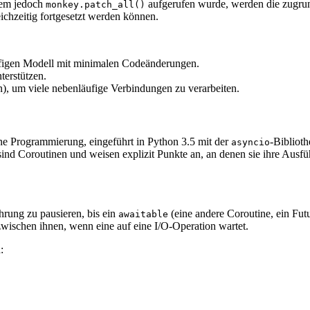
em jedoch
aufgerufen wurde, werden die zugrun
monkey.patch_all()
ichzeitig fortgesetzt werden können.
ufigen Modell mit minimalen Codeänderungen.
terstützen.
), um viele nebenläufige Verbindungen zu verarbeiten.
one Programmierung, eingeführt in Python 3.5 mit der
-Biblioth
asyncio
 sind Coroutinen und weisen explizit Punkte an, an denen sie ihre Aus
hrung zu pausieren, bis ein
(eine andere Coroutine, ein Futu
awaitable
zwischen ihnen, wenn eine auf eine I/O-Operation wartet.
: