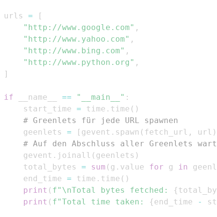
urls 
=
[
"http://www.google.com"
,
"http://www.yahoo.com"
,
"http://www.bing.com"
,
"http://www.python.org"
,
]
if
 __name__ 
==
"__main__"
:
    start_time 
=
 time
.
time
(
)
# Greenlets für jede URL spawnen
    geenlets 
=
[
gevent
.
spawn
(
fetch_url
,
 url
)
# Auf den Abschluss aller Greenlets wart
    gevent
.
joinall
(
geenlets
)
    total_bytes 
=
sum
(
g
.
value 
for
 g 
in
 geenl
    end_time 
=
 time
.
time
(
)
print
(
f"\nTotal bytes fetched: 
{
total_by
print
(
f"Total time taken: 
{
end_time 
-
 st