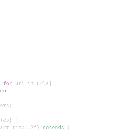
for
 url 
in
 urls
]
en
ets
)
tes
}
"
)
art_time
:
.2f
}
 seconds"
)