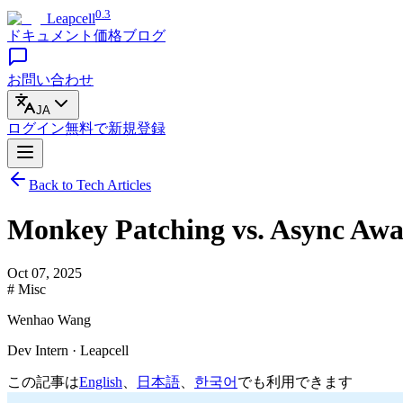
0.3
Leapcell
ドキュメント
価格
ブログ
お問い合わせ
JA
ログイン
無料で
新規登録
Back to Tech Articles
Monkey Patching vs. Async Awa
Oct 07, 2025
# Misc
Wenhao Wang
Dev Intern · Leapcell
この記事は
English
、
日本語
、
한국어
でも利用できます