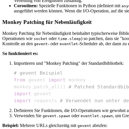
Verteilung von Ereignissen zuständig.
Coroutinen:
Spezielle Funktionen in Python (definiert mit
asy
ausgeführt werden können. Wenn die I/O-Operation, auf die sie 
Monkey Patching für Nebenläufigkeit
Monkey Patching für Nebenläufigkeit beinhaltet typischerweise Bibl
Operationen wie
oder
) so patchen, dass sie "ko
socket
time.sleep
Kontrolle an den
- oder
-Scheduler ab, der dann zu 
gevent
eventlet
So funktioniert es:
Importieren und "Monkey Patching" der Standardbibliothek:
# gevent Beispiel
from
 gevent 
import
monkey
.
patch_all
(
)
# Patched Standardbib
import
import
 requests 
# Verwendet nun unter de
Definieren Sie Funktionen, die I/O-Operationen wie gewohnt a
Verwenden Sie
oder
, um Gre
gevent.spawn
eventlet.spawn
Beispiel:
Mehrere URLs gleichzeitig mit
abrufen:
gevent