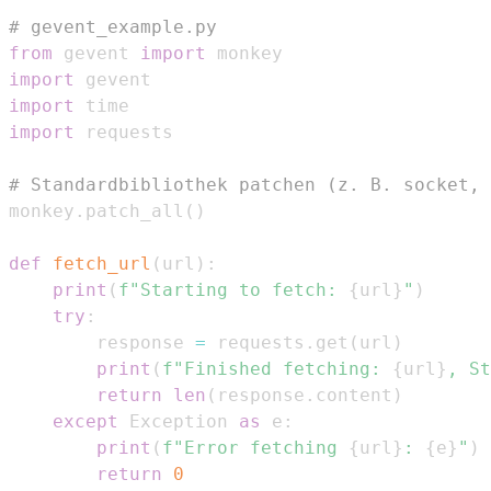
# gevent_example.py
from
 gevent 
import
import
import
import
# Standardbibliothek patchen (z. B. socket, 
monkey
.
patch_all
(
)
def
fetch_url
(
url
)
:
print
(
f"Starting to fetch: 
{
url
}
"
)
try
:
        response 
=
 requests
.
get
(
url
)
print
(
f"Finished fetching: 
{
url
}
, St
return
len
(
response
.
content
)
except
 Exception 
as
 e
:
print
(
f"Error fetching 
{
url
}
: 
{
e
}
"
)
return
0