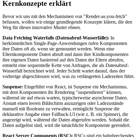
Kernkonzepte erklärt
Bevor wir uns mit den Mechanismen von "Render-as-you-fetch"
befassen, wollen wir einige grundlegende Konzepte klären, die den
Weg für dieses innovative Muster ebnen.
Data Fetching Waterfalls (Datenabruf-Wasserfälle):
In
herkömmlichen Single-Page-Anwendungen rufen Komponenten
ihre Daten oft ab, wenn sie gemountet werden. Wenn eine
Elternkomponente Daten abruft und dann ihre Kindkomponenten
ihre eigenen Daten basierend auf den Daten der Eltern abrufen,
entsteht eine sequentielle Kette von Anfragen, die als Datenabruf-
Wasserfall bezeichnet wird. Jeder Schritt wartet darauf, dass der
vorherige abgeschlossen wird, was zu verlängerten Ladezeiten führt.
Suspense:
Eingeführt von React, ist Suspense ein Mechanismus,
mit dem Komponenten ihr Rendering "suspendieren" können,
während sie auf etwas warten, typischerweise asynchrone Daten.
Anstatt einen leeren Bildschirm anzuzeigen oder Ladezustände
manuell mit Booleans zu verwalten, ermöglicht Suspense die
deklarative Angabe einer Fallback-UI (wie z. B. ein Spinner), die
angezeigt wird, während die Daten abgerufen werden. Sobald die
Daten aufgelöst sind, wird die tatsächliche Komponente gerendert.
React Server Components (RSC):
RSCs sind ein bahnbrechendes