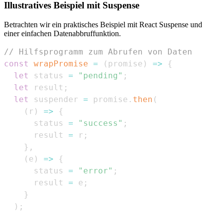
Illustratives Beispiel mit Suspense
Betrachten wir ein praktisches Beispiel mit React Suspense und
einer einfachen Datenabbruffunktion.
// Hilfsprogramm zum Abrufen von Daten
const
wrapPromise
=
(
promise
)
=>
{
let
 status 
=
"pending"
;
let
 result
;
let
 suspender 
=
 promise
.
then
(
(
r
)
=>
{
      status 
=
"success"
;
      result 
=
 r
;
}
,
(
e
)
=>
{
      status 
=
"error"
;
      result 
=
 e
;
}
)
;