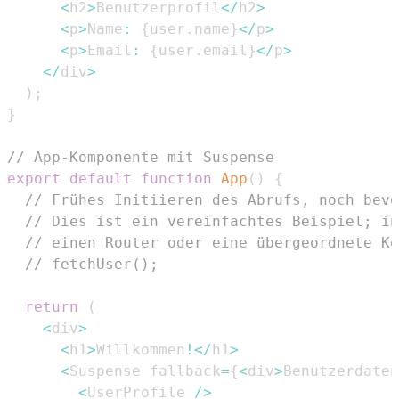
<
h2
>
Benutzerprofil
<
/
h2
>
<
p
>
Name
:
{
user
.
name
}
<
/
p
>
<
p
>
Email
:
{
user
.
email
}
<
/
p
>
<
/
div
>
)
;
}
// App-Komponente mit Suspense
export
default
function
App
(
)
{
// Frühes Initiieren des Abrufs, noch bevo
// Dies ist ein vereinfachtes Beispiel; in
// einen Router oder eine übergeordnete Ko
// fetchUser(); 
return
(
<
div
>
<
h1
>
Willkommen
!
<
/
h1
>
<
Suspense
 fallback
=
{
<
div
>
Benutzerdaten
<
UserProfile
/
>