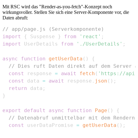
Mit RSC wird das "Render-as-you-fetch"-Konzept noch
wirkungsvoller. Stellen Sie sich eine Server-Komponente vor, die
Daten abruft:
// app/page.js (Serverkomponente)
import
{
Suspense
}
from
'react'
;
import
UserDetails
from
'./UserDetails'
;
async
function
getUserData
(
)
{
// Dies ruft Daten direkt auf dem Server a
const
 response 
=
await
fetch
(
'https://api.
const
 data 
=
await
 response
.
json
(
)
;
return
 data
;
}
export
default
async
function
Page
(
)
{
// Datenabruf unmittelbar mit dem Rendern 
const
 userDataPromise 
=
getUserData
(
)
;