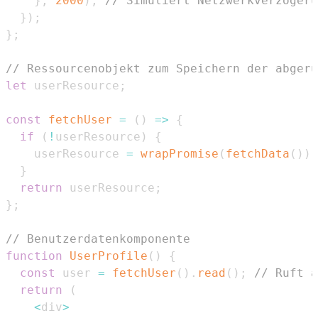
}
,
2000
)
;
// Simuliert Netzwerkverzögeru
}
)
;
}
;
// Ressourcenobjekt zum Speichern der abgeru
let
 userResource
;
const
fetchUser
=
(
)
=>
{
if
(
!
userResource
)
{
    userResource 
=
wrapPromise
(
fetchData
(
)
)
;
}
return
 userResource
;
}
;
// Benutzerdatenkomponente
function
UserProfile
(
)
{
const
 user 
=
fetchUser
(
)
.
read
(
)
;
// Ruft a
return
(
<
div
>