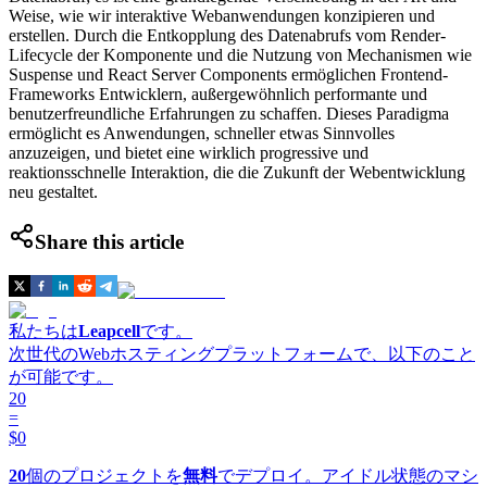
Weise, wie wir interaktive Webanwendungen konzipieren und
erstellen. Durch die Entkopplung des Datenabrufs vom Render-
Lifecycle der Komponente und die Nutzung von Mechanismen wie
Suspense und React Server Components ermöglichen Frontend-
Frameworks Entwicklern, außergewöhnlich performante und
benutzerfreundliche Erfahrungen zu schaffen. Dieses Paradigma
ermöglicht es Anwendungen, schneller etwas Sinnvolles
anzuzeigen, und bietet eine wirklich progressive und
reaktionsschnelle Interaktion, die die Zukunft der Webentwicklung
neu gestaltet.
Share this article
私たちは
Leapcell
です。
次世代のWebホスティングプラットフォームで、以下のこと
が可能です。
20
=
$0
20
個のプロジェクトを
無料
でデプロイ。アイドル状態のマシ