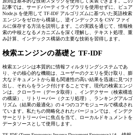
原則は基本的な技術スタックを使用して実装できます。この
記事では、サードパーティライブラリを使用せずに、ピュア
Node.js を使用して TF-IDF アルゴリズムに基づいた英語検索
エンジンをゼロから構築し、逆インデックスを CSV ファイ
ルに保存する方法を説明します。この実践を通じて、情報検
索の中核となるメカニズムを深く理解し、テキスト処理、重
み計算、インデックス構築の主要な技術を習得します。
検索エンジンの基礎と TF-IDF
検索エンジンは本質的に情報フィルタリングシステムであ
り、その核心的な機能は、ユーザーのクエリを受け取り、膨
大なドキュメントから最も関連性の高い結果を迅速に見つけ
出し、それらをランク付けすることです。現代の検索エンジ
ンは、クローラー（データ取得）、インデクサー（検索構造
の構築）、リトリーバー（クエリ処理）、ランキングアルゴ
リズム（結果の最適化）の 4 つのコアモジュールで構成され
ています。私たちの簡略化されたバージョンでは、インデク
サーとリトリーバーに焦点を当て、ローカルドキュメントを
データソースとして使用します。
TF-IDF (Term Frequency-Inverse Document Frequency) は、情報