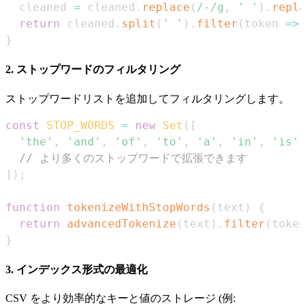
  cleaned 
=
 cleaned
.
replace
(
/
-
/
g
,
' '
)
.
repla
return
 cleaned
.
split
(
' '
)
.
filter
(
token
=>
 
}
2. ストップワードのフィルタリング
ストップワードリストを追加してフィルタリングします。
const
STOP_WORDS
=
new
Set
(
[
'the'
,
'and'
,
'of'
,
'to'
,
'a'
,
'in'
,
'is'
,
// より多くのストップワードで拡張できます
]
)
;
function
tokenizeWithStopWords
(
text
)
{
return
advancedTokenize
(
text
)
.
filter
(
token
}
3. インデックス形式の最適化
CSV をより効率的なキーと値のストレージ (例: