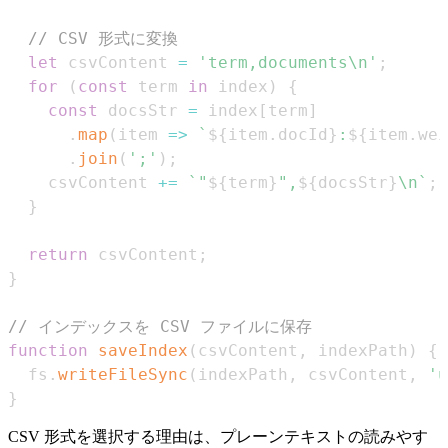
// CSV 形式に変換
let
 csvContent 
=
'term,documents\n'
;
for
(
const
 term 
in
 index
)
{
const
 docsStr 
=
 index
[
term
]
.
map
(
item
=>
`
${
item
.
docId
}
:
${
item
.
wei
.
join
(
';'
)
;
    csvContent 
+=
`
"
${
term
}
",
${
docsStr
}
\n
`
;
}
return
 csvContent
;
}
// インデックスを CSV ファイルに保存
function
saveIndex
(
csvContent
,
 indexPath
)
{
  fs
.
writeFileSync
(
indexPath
,
 csvContent
,
'u
}
CSV 形式を選択する理由は、プレーンテキストの読みやす