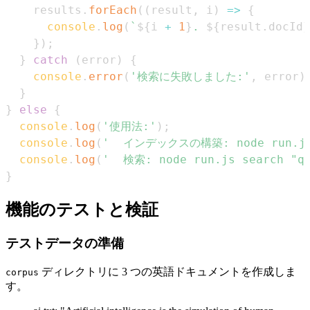
    results
.
forEach
(
(
result
,
 i
)
=>
{
console
.
log
(
`
${
i 
+
1
}
. 
${
result
.
docId
}
}
)
;
}
catch
(
error
)
{
console
.
error
(
'検索に失敗しました:'
,
 error
)
}
}
else
{
console
.
log
(
'使用法:'
)
;
console
.
log
(
'  インデックスの構築: node run.js
console
.
log
(
'  検索: node run.js search "qu
}
機能のテストと検証
テストデータの準備
ディレクトリに 3 つの英語ドキュメントを作成しま
corpus
す。