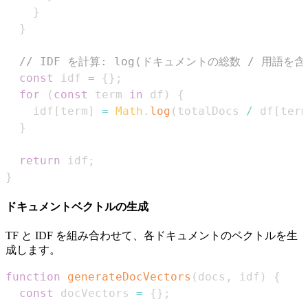
}
}
// IDF を計算: log(ドキュメントの総数 / 用語
const
 idf 
=
{
}
;
for
(
const
 term 
in
 df
)
{
    idf
[
term
]
=
Math
.
log
(
totalDocs 
/
 df
[
term
}
return
 idf
;
}
ドキュメントベクトルの生成
TF と IDF を組み合わせて、各ドキュメントのベクトルを生
成します。
function
generateDocVectors
(
docs
,
 idf
)
{
const
 docVectors 
=
{
}
;