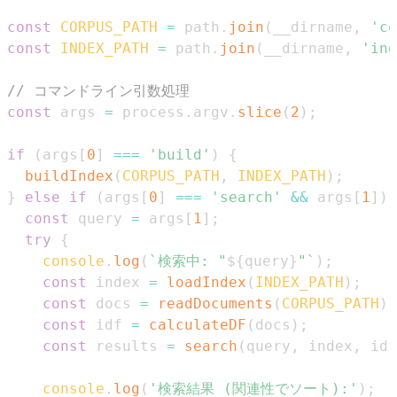
const
CORPUS_PATH
=
 path
.
join
(
__dirname
,
'co
const
INDEX_PATH
=
 path
.
join
(
__dirname
,
'ind
// コマンドライン引数処理
const
 args 
=
 process
.
argv
.
slice
(
2
)
;
if
(
args
[
0
]
===
'build'
)
{
buildIndex
(
CORPUS_PATH
,
INDEX_PATH
)
;
}
else
if
(
args
[
0
]
===
'search'
&&
 args
[
1
]
)
const
 query 
=
 args
[
1
]
;
try
{
console
.
log
(
`
検索中: "
${
query
}
"
`
)
;
const
 index 
=
loadIndex
(
INDEX_PATH
)
;
const
 docs 
=
readDocuments
(
CORPUS_PATH
)
;
const
 idf 
=
calculateDF
(
docs
)
;
const
 results 
=
search
(
query
,
 index
,
 idf
console
.
log
(
'検索結果 (関連性でソート):'
)
;