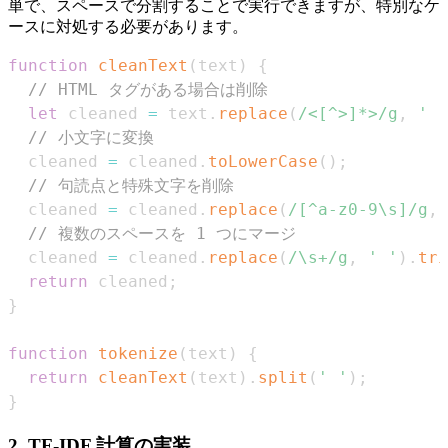
単で、スペースで分割することで実行できますが、特別なケ
ースに対処する必要があります。
function
cleanText
(
text
)
{
// HTML タグがある場合は削除
let
 cleaned 
=
 text
.
replace
(
/
<[^>]*>
/
g
,
' '
// 小文字に変換
  cleaned 
=
 cleaned
.
toLowerCase
(
)
;
// 句読点と特殊文字を削除
  cleaned 
=
 cleaned
.
replace
(
/
[^a-z0-9\s]
/
g
,
// 複数のスペースを 1 つにマージ
  cleaned 
=
 cleaned
.
replace
(
/
\s+
/
g
,
' '
)
.
tri
return
 cleaned
;
}
function
tokenize
(
text
)
{
return
cleanText
(
text
)
.
split
(
' '
)
;
}
2. TF-IDF 計算の実装