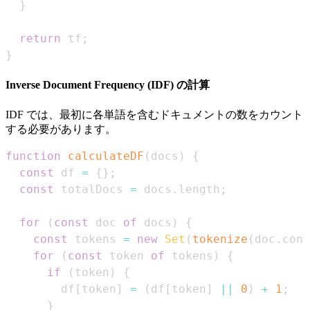
}
return
 tf
;
}
Inverse Document Frequency (IDF) の計算
IDF では、最初に各単語を含むドキュメントの数をカウント
する必要があります。
function
calculateDF
(
docs
)
{
const
 df 
=
{
}
;
const
 totalDocs 
=
 docs
.
length
;
for
(
const
 doc 
of
 docs
)
{
const
 tokens 
=
new
Set
(
tokenize
(
doc
.
cont
for
(
const
 token 
of
 tokens
)
{
if
(
token
)
{
        df
[
token
]
=
(
df
[
token
]
||
0
)
+
1
;
}