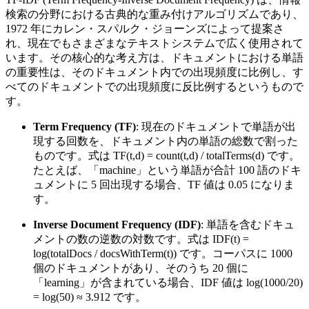
検索の分野における古典的な重み付けアルゴリズムであり、
1972 年にカレン・スパルク・ジョーンズによって提案さ
れ、現在でもさまざまなテキストシステムで広く使用されて
います。その核心的な考え方は、ドキュメントにおける単語
の重要性は、そのドキュメント内での出現頻度に比例し、す
べてのドキュメントでの出現頻度に反比例するというもので
す。
Term Frequency (TF)
: 現在のドキュメントで単語が出
現する回数を、ドキュメント内の単語の総数で割った
ものです。式は TF(t,d) = count(t,d) / totalTerms(d) です。
たとえば、「machine」という単語が合計 100 語のドキ
ュメントに 5 回出現する場合、TF 値は 0.05 になりま
す。
Inverse Document Frequency (IDF)
: 単語を含むドキュ
メントの数の逆数の対数です。式は IDF(t) =
log(totalDocs / docsWithTerm(t)) です。コーパスに 1000
個のドキュメントがあり、そのうち 20 個に
「learning」が含まれている場合、IDF 値は log(1000/20)
= log(50) ≈ 3.912 です。