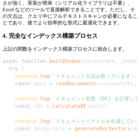
さが強く、実装が簡単（シリアル化ライブラリは不要）、
Excel などのツールで直接解析できることです。ただし、そ
の欠点は、クエリ中にフルテキストスキャンが必要になるこ
とであり、後でより効率的な形式に最適化できます。
4. 完全なインデックス構築プロセス
上記の関数をインデックス構築プロセスに統合します。
async
function
buildIndex
(
corpusPath
,
 indexP
try
{
console
.
log
(
'ドキュメントを読み取っています...
const
 docs 
=
readDocuments
(
corpusPath
)
;
console
.
log
(
'ドキュメント頻度 (DF) を計算して
const
 idf 
=
calculateDF
(
docs
)
;
console
.
log
(
'ドキュメントベクトルを生成しています
const
 docVectors 
=
generateDocVectors
(
do