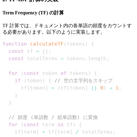
Term Frequency (TF) の計算
TF 計算では、ドキュメント内の各単語の頻度をカウントす
る必要があります。以下のように実装します。
function
calculateTF
(
tokens
)
{
const
 tf 
=
{
}
;
const
 totalTerms 
=
 tokens
.
length
;
for
(
const
 token 
of
 tokens
)
{
if
(
token
)
{
// 空の文字列をスキップ
      tf
[
token
]
=
(
tf
[
token
]
||
0
)
+
1
;
}
}
// 頻度 (単語数 / 総単語数) に変換
for
(
const
 term 
in
 tf
)
{
    tf
[
term
]
=
 tf
[
term
]
/
 totalTerms
;