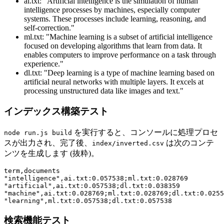
ai.txt: "Artificial intelligence is the simulation of human
intelligence processes by machines, especially computer
systems. These processes include learning, reasoning, and
self-correction."
ml.txt: "Machine learning is a subset of artificial intelligence
focused on developing algorithms that learn from data. It
enables computers to improve performance on a task through
experience."
dl.txt: "Deep learning is a type of machine learning based on
artificial neural networks with multiple layers. It excels at
processing unstructured data like images and text."
インデックス構築テスト
を実行すると、コンソールに処理プロセ
node run.js build
スが出力され、完了後、
は次のコンテ
index/inverted.csv
ンツを生成します (抜粋)。
term,documents

"intelligence",ai.txt:0.057538;ml.txt:0.028769

"artificial",ai.txt:0.057538;dl.txt:0.038359

"machine",ai.txt:0.028769;ml.txt:0.028769;dl.txt:0.0255
検索機能テスト