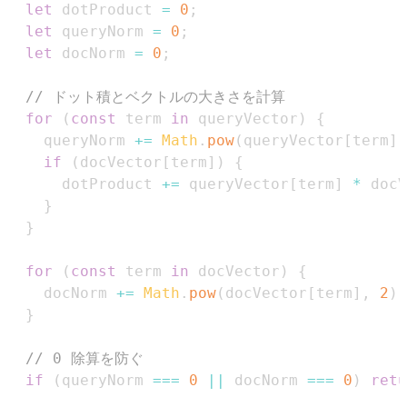
let
 dotProduct 
=
0
;
let
 queryNorm 
=
0
;
let
 docNorm 
=
0
;
// ドット積とベクトルの大きさを計算
for
(
const
 term 
in
 queryVector
)
{
    queryNorm 
+=
Math
.
pow
(
queryVector
[
term
]
,
if
(
docVector
[
term
]
)
{
      dotProduct 
+=
 queryVector
[
term
]
*
 docV
}
}
for
(
const
 term 
in
 docVector
)
{
    docNorm 
+=
Math
.
pow
(
docVector
[
term
]
,
2
)
;
}
// 0 除算を防ぐ
if
(
queryNorm 
===
0
||
 docNorm 
===
0
)
retu