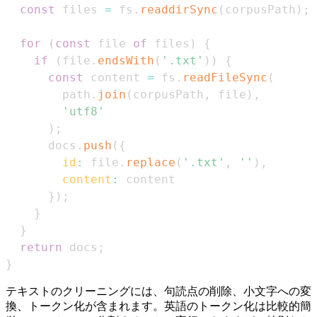
const
 files 
=
 fs
.
readdirSync
(
corpusPath
)
;
for
(
const
 file 
of
 files
)
{
if
(
file
.
endsWith
(
'.txt'
)
)
{
const
 content 
=
 fs
.
readFileSync
(
        path
.
join
(
corpusPath
,
 file
)
,
'utf8'
)
;
      docs
.
push
(
{
id
:
 file
.
replace
(
'.txt'
,
''
)
,
content
:
}
)
;
}
}
return
 docs
;
}
テキストのクリーニングには、句読点の削除、小文字への変
換、トークン化が含まれます。英語のトークン化は比較的簡