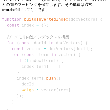
との間のマッピングを保存します。その構造は通常、
term,docId1
,docId2
,... です。
function
buildInvertedIndex
(
docVectors
)
{
const
 index 
=
{
}
;
// メモリ内逆インデックスを構築
for
(
const
 docId 
in
 docVectors
)
{
const
 vector 
=
 docVectors
[
docId
]
;
for
(
const
 term 
in
 vector
)
{
if
(
!
index
[
term
]
)
{
        index
[
term
]
=
[
]
;
}
      index
[
term
]
.
push
(
{
        docId
,
weight
:
 vector
[
term
]
}
)
;
}
}