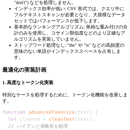
"don't") などを処理しません。
インデックス効率が低い: CSV 形式では、クエリ中に
フルテキストスキャンが必要となり、大規模なデータ
セットではパフォーマンスが低下します。
基本的なランキングアルゴリズム: 単純な重み付けの合
計のみを使用し、コサイン類似度などのより正確なア
ルゴリズムを実装していません。
ストップワード処理なし: "the" や "is" などの高頻度の
意味のない単語がインデックススペースを占有しま
す。
最適化の実装計画
1. 高度なトークン化実装
特別なケースを処理するために、トークン化機能を改善しま
す。
function
advancedTokenize
(
text
)
{
let
 cleaned 
=
cleanText
(
text
)
;
// ハイフンと省略形を処理