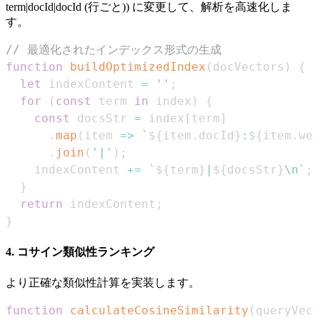
term|docId
|docId
(行ごと)) に変更して、解析を高速化しま
す。
// 最適化されたインデックス形式の生成
function
buildOptimizedIndex
(
docVectors
)
{
let
 indexContent 
=
''
;
for
(
const
 term 
in
 index
)
{
const
 docsStr 
=
 index
[
term
]
.
map
(
item
=>
`
${
item
.
docId
}
:
${
item
.
wei
.
join
(
'|'
)
;
    indexContent 
+=
`
${
term
}
|
${
docsStr
}
\n
`
;
}
return
 indexContent
;
}
4. コサイン類似性ランキング
より正確な類似性計算を実装します。
function
calculateCosineSimilarity
(
queryVect