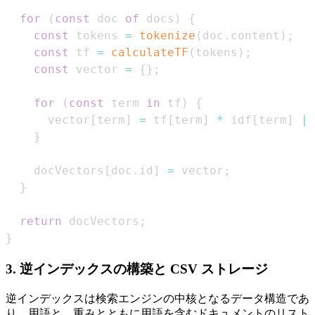
for
(
const
 doc 
of
 docs
)
{
const
 tokens 
=
tokenize
(
doc
.
content
)
;
const
 tf 
=
calculateTF
(
tokens
)
;
const
 vector 
=
{
}
;
for
(
const
 term 
in
 tf
)
{
      vector
[
term
]
=
 tf
[
term
]
*
 idf
[
term
]
||
}
    docVectors
[
doc
.
id
]
=
 vector
;
}
return
 docVectors
;
}
3. 逆インデックスの構築と CSV ストレージ
逆インデックスは検索エンジンの中核となるデータ構造であ
り、用語と、重みとともに用語を含むドキュメントのリスト