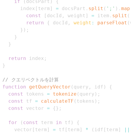
if
(
docsPart
)
{
      index
[
term
]
=
 docsPart
.
split
(
';'
)
.
map
(
const
[
docId
,
 weight
]
=
 item
.
split
(
'
return
{
 docId
,
weight
:
parseFloat
(
w
}
)
;
}
}
return
 index
;
}
// クエリベクトルを計算
function
getQueryVector
(
query
,
 idf
)
{
const
 tokens 
=
tokenize
(
query
)
;
const
 tf 
=
calculateTF
(
tokens
)
;
const
 vector 
=
{
}
;
for
(
const
 term 
in
 tf
)
{
    vector
[
term
]
=
 tf
[
term
]
*
(
idf
[
term
]
||