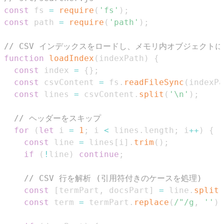
const
 fs 
=
require
(
'fs'
)
;
const
 path 
=
require
(
'path'
)
;
// CSV インデックスをロードし、メモリ内オブジェクト
function
loadIndex
(
indexPath
)
{
const
 index 
=
{
}
;
const
 csvContent 
=
 fs
.
readFileSync
(
indexPa
const
 lines 
=
 csvContent
.
split
(
'\n'
)
;
// ヘッダーをスキップ
for
(
let
 i 
=
1
;
 i 
<
 lines
.
length
;
 i
++
)
{
const
 line 
=
 lines
[
i
]
.
trim
(
)
;
if
(
!
line
)
continue
;
// CSV 行を解析 (引用符付きのケースを処理)
const
[
termPart
,
 docsPart
]
=
 line
.
split
(
const
 term 
=
 termPart
.
replace
(
/
"
/
g
,
''
)
;