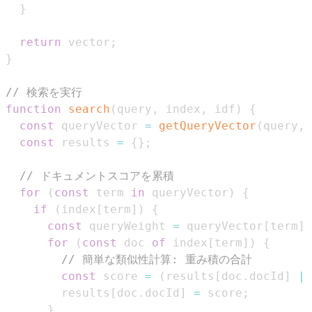
}
return
 vector
;
}
// 検索を実行
function
search
(
query
,
 index
,
 idf
)
{
const
 queryVector 
=
getQueryVector
(
query
,
 
const
 results 
=
{
}
;
// ドキュメントスコアを累積
for
(
const
 term 
in
 queryVector
)
{
if
(
index
[
term
]
)
{
const
 queryWeight 
=
 queryVector
[
term
]
;
for
(
const
 doc 
of
 index
[
term
]
)
{
// 簡単な類似性計算: 重み積の合計
const
 score 
=
(
results
[
doc
.
docId
]
||
        results
[
doc
.
docId
]
=
 score
;
}