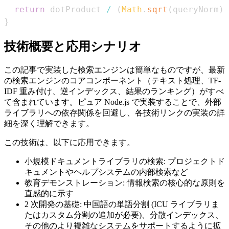
return
 dotProduct 
/
(
Math
.
sqrt
(
queryNorm
)
}
技術概要と応用シナリオ
この記事で実装した検索エンジンは簡単なものですが、最新
の検索エンジンのコアコンポーネント（テキスト処理、TF-
IDF 重み付け、逆インデックス、結果のランキング）がすべ
て含まれています。ピュア Node.js で実装することで、外部
ライブラリへの依存関係を回避し、各技術リンクの実装の詳
細を深く理解できます。
この技術は、以下に応用できます。
小規模ドキュメントライブラリの検索: プロジェクトド
キュメントやヘルプシステムの内部検索など
教育デモンストレーション: 情報検索の核心的な原則を
直感的に示す
2 次開発の基礎: 中国語の単語分割 (ICU ライブラリま
たはカスタム分割の追加が必要)、分散インデックス、
その他のより複雑なシステムをサポートするように拡