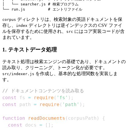
│   └── searcher.js # 検索プログラム

ディレクトリは、検索対象の英語ドキュメントを保
corpus
存し、
ディレクトリは逆インデックスの CSV ファイ
index
ルを保存するために使用され、
にはコア実装コードが含
src
まれています。
1. テキストデータ処理
テキスト処理は検索エンジンの基礎であり、ドキュメントの
読み取り、クリーニング、トークン化が必要です。
を作成し、基本的な処理関数を実装しま
src/indexer.js
す。
// ドキュメントコンテンツを読み取る
const
 fs 
=
require
(
'fs'
)
;
const
 path 
=
require
(
'path'
)
;
function
readDocuments
(
corpusPath
)
{
const
 docs 
=
[
]
;