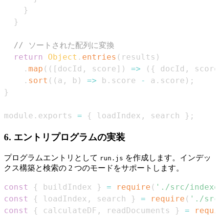
}
}
// ソートされた配列に変換
return
Object
.
entries
(
results
)
.
map
(
(
[
docId
,
 score
]
)
=>
(
{
 docId
,
 score
.
sort
(
(
a
,
 b
)
=>
 b
.
score
-
 a
.
score
)
;
}
module
.
exports
=
{
 loadIndex
,
 search 
}
;
6. エントリプログラムの実装
プログラムエントリとして
を作成します。インデッ
run.js
クス構築と検索の 2 つのモードをサポートします。
const
{
 buildIndex 
}
=
require
(
'./src/indexe
const
{
 loadIndex
,
 search 
}
=
require
(
'./src
const
{
 calculateDF
,
 readDocuments 
}
=
requi