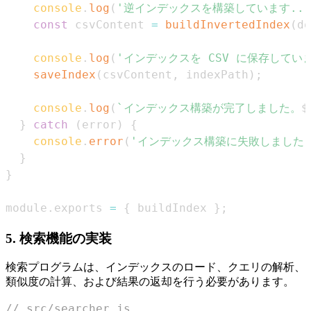
console
.
log
(
'逆インデックスを構築しています...
const
 csvContent 
=
buildInvertedIndex
(
do
console
.
log
(
'インデックスを CSV に保存していま
saveIndex
(
csvContent
,
 indexPath
)
;
console
.
log
(
`
インデックス構築が完了しました。
$
}
catch
(
error
)
{
console
.
error
(
'インデックス構築に失敗しました:
}
}
module
.
exports
=
{
 buildIndex 
}
;
5. 検索機能の実装
検索プログラムは、インデックスのロード、クエリの解析、
類似度の計算、および結果の返却を行う必要があります。
// src/searcher.js