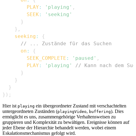
PLAY
:
'playing'
,
SEEK
:
'seeking'
}
}
,
seeking
:
{
// ... Zustände für das Suchen
on
:
{
SEEK_COMPLETE
:
'paused'
,
PLAY
:
'playing'
// Kann nach dem Suc
}
}
}
}
)
;
Hier ist
ein übergeordneter Zustand mit verschachtelten
playing
untergeordneten Zuständen (
,
). Dies
playingVideo
buffering
ermöglicht es uns, zusammengehörige Verhaltensweisen zu
gruppieren und Komplexität zu bewältigen. Ereignisse können auf
jeder Ebene der Hierarchie behandelt werden, wobei einem
Eskalationsmechanismus gefolgt wird.