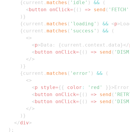
{
current
.
matches
(
'idle'
)
&&
(
<
button
onClick
=
{
(
)
=>
send
(
'FETCH'
)
)
}
{
current
.
matches
(
'loading'
)
&&
<
p
>
Load
{
current
.
matches
(
'success'
)
&&
(
<
>
<
p
>
Data: 
{
current
.
context
.
data
}
</
p
<
button
onClick
=
{
(
)
=>
send
(
'DISMI
</
>
)
}
{
current
.
matches
(
'error'
)
&&
(
<
>
<
p
style
=
{
{
color
:
'red'
}
}
>
Error:
<
button
onClick
=
{
(
)
=>
send
(
'RETRY
<
button
onClick
=
{
(
)
=>
send
(
'DISMI
</
>
)
}
</
div
>
)
;