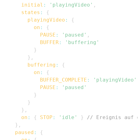
initial
:
'playingVideo'
,
states
:
{
playingVideo
:
{
on
:
{
PAUSE
:
'paused'
,
BUFFER
:
'buffering'
}
}
,
buffering
:
{
on
:
{
BUFFER_COMPLETE
:
'playingVideo'
,
PAUSE
:
'paused'
}
}
}
,
on
:
{
STOP
:
'idle'
}
// Ereignis auf d
}
,
paused
:
{
on
:
{