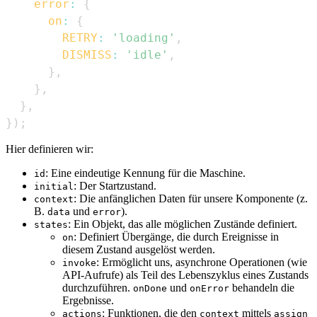
error
:
{
on
:
{
RETRY
:
'loading'
,
DISMISS
:
'idle'
,
}
,
}
,
}
,
}
)
;
Hier definieren wir:
: Eine eindeutige Kennung für die Maschine.
id
: Der Startzustand.
initial
: Die anfänglichen Daten für unsere Komponente (z.
context
B.
und
).
data
error
: Ein Objekt, das alle möglichen Zustände definiert.
states
: Definiert Übergänge, die durch Ereignisse in
on
diesem Zustand ausgelöst werden.
: Ermöglicht uns, asynchrone Operationen (wie
invoke
API-Aufrufe) als Teil des Lebenszyklus eines Zustands
durchzuführen.
und
behandeln die
onDone
onError
Ergebnisse.
: Funktionen, die den
mittels
actions
context
assign