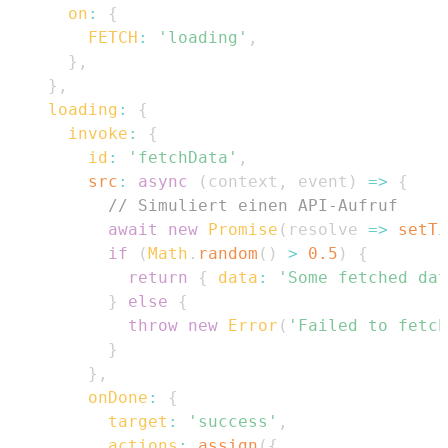
on
:
{
FETCH
:
'loading'
,
}
,
}
,
loading
:
{
invoke
:
{
id
:
'fetchData'
,
src
:
async
(
context
,
 event
)
=>
{
// Simuliert einen API-Aufruf
await
new
Promise
(
resolve
=>
setTi
if
(
Math
.
random
(
)
>
0.5
)
{
return
{
data
:
'Some fetched dat
}
else
{
throw
new
Error
(
'Failed to fetch
}
}
,
onDone
:
{
target
:
'success'
,
actions
:
assign
(
{