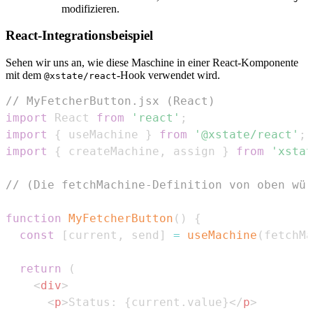
modifizieren.
React-Integrationsbeispiel
Sehen wir uns an, wie diese Maschine in einer React-Komponente
mit dem
-Hook verwendet wird.
@xstate/react
// MyFetcherButton.jsx (React)
import
React
from
'react'
;
import
{
 useMachine 
}
from
'@xstate/react'
;
import
{
 createMachine
,
 assign 
}
from
'xstat
// (Die fetchMachine-Definition von oben wür
function
MyFetcherButton
(
)
{
const
[
current
,
 send
]
=
useMachine
(
fetchMa
return
(
<
div
>
<
p
>
Status: 
{
current
.
value
}
</
p
>