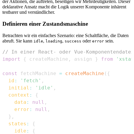
der Aktionen, die auftreten, beseitigen wir Mehrdeutigkeiten. Dieser
deklarative Ansatz macht die Logik unserer Komponente inhärent
testbarer und verständlicher.
Definieren einer Zustandsmaschine
Betrachten wir ein einfaches Szenario: eine Schaltfläche, die Daten
abruft. Sie kann
,
,
oder
sein.
idle
loading
success
error
// In einer React- oder Vue-Komponentendatei
import
{
 createMachine
,
 assign 
}
from
'xstat
const
 fetchMachine 
=
createMachine
(
{
id
:
'fetch'
,
initial
:
'idle'
,
context
:
{
data
:
null
,
error
:
null
,
}
,
states
:
{
idle
:
{