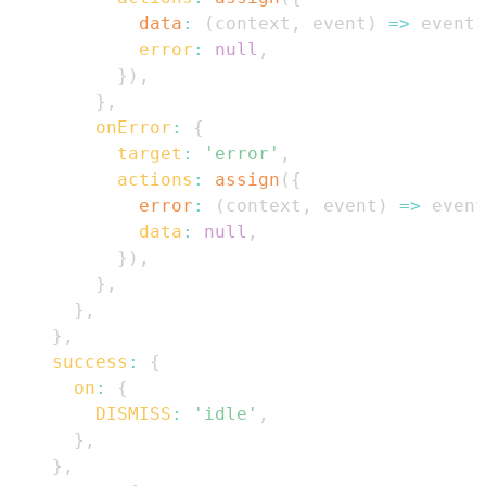
data
:
(
context
,
 event
)
=>
 event
.
error
:
null
,
}
)
,
}
,
onError
:
{
target
:
'error'
,
actions
:
assign
(
{
error
:
(
context
,
 event
)
=>
 event
data
:
null
,
}
)
,
}
,
}
,
}
,
success
:
{
on
:
{
DISMISS
:
'idle'
,
}
,
}
,