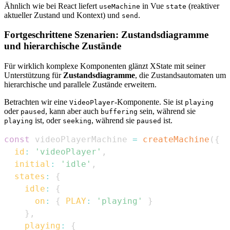
Ähnlich wie bei React liefert
in Vue
(reaktiver
useMachine
state
aktueller Zustand und Kontext) und
.
send
Fortgeschrittene Szenarien: Zustandsdiagramme
und hierarchische Zustände
Für wirklich komplexe Komponenten glänzt XState mit seiner
Unterstützung für
Zustandsdiagramme
, die Zustandsautomaten um
hierarchische und parallele Zustände erweitern.
Betrachten wir eine
-Komponente. Sie ist
VideoPlayer
playing
oder
, kann aber auch
sein, während sie
paused
buffering
ist, oder
, während sie
ist.
playing
seeking
paused
const
 videoPlayerMachine 
=
createMachine
(
{
id
:
'videoPlayer'
,
initial
:
'idle'
,
states
:
{
idle
:
{
on
:
{
PLAY
:
'playing'
}
}
,
playing
:
{