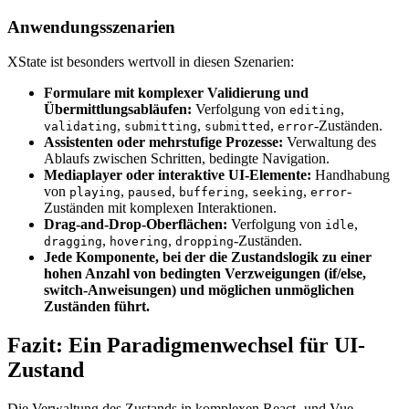
Anwendungsszenarien
XState ist besonders wertvoll in diesen Szenarien:
Formulare mit komplexer Validierung und
Übermittlungsabläufen:
Verfolgung von
,
editing
,
,
,
-Zuständen.
validating
submitting
submitted
error
Assistenten oder mehrstufige Prozesse:
Verwaltung des
Ablaufs zwischen Schritten, bedingte Navigation.
Mediaplayer oder interaktive UI-Elemente:
Handhabung
von
,
,
,
,
-
playing
paused
buffering
seeking
error
Zuständen mit komplexen Interaktionen.
Drag-and-Drop-Oberflächen:
Verfolgung von
,
idle
,
,
-Zuständen.
dragging
hovering
dropping
Jede Komponente, bei der die Zustandslogik zu einer
hohen Anzahl von bedingten Verzweigungen (if/else,
switch-Anweisungen) und möglichen unmöglichen
Zuständen führt.
Fazit: Ein Paradigmenwechsel für UI-
Zustand
Die Verwaltung des Zustands in komplexen React- und Vue-