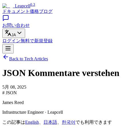
0.3
Leapcell
ドキュメント
価格
ブログ
お問い合わせ
JA
ログイン
無料で
新規登録
Back to Tech Articles
JSON Kommentare verstehen
5月 08, 2025
# JSON
James Reed
Infrastructure Engineer · Leapcell
この記事は
English
、
日本語
、
한국어
でも利用できます