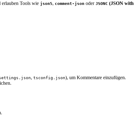
l erlauben Tools wie
,
oder
(JSON with
json5
comment-json
JSONC
,
), um Kommentare einzufügen.
settings.json
tsconfig.json
ichen.
u.