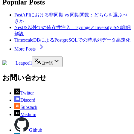
Popular Posts
FastAPIにおける非同期 vs 同期関数：どちらを選ぶべ
きか
NestJS以外での依存性注入：tsyringeとInversifyJSの詳細
解説
TimescaleDBによるPostgreSQLでの時系列データ高速化
More Posts
Leapcell
日本語
お問い合わせ
Twitter
Discord
Substack
Medium
Github