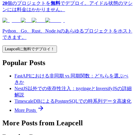
20
個のプロジェクトを
無料
でデプロイ。アイドル状態のマシ
ンには料金はかかりません。
Python、Go、Rust、Node.jsのあらゆるプロジェクトをホスト
できます。
Leapcellに無料でデプロイ！
Popular Posts
FastAPIにおける非同期 vs 同期関数：どちらを選ぶべ
きか
NestJS以外での依存性注入：tsyringeとInversifyJSの詳細
解説
TimescaleDBによるPostgreSQLでの時系列データ高速化
More Posts
More Posts from Leapcell