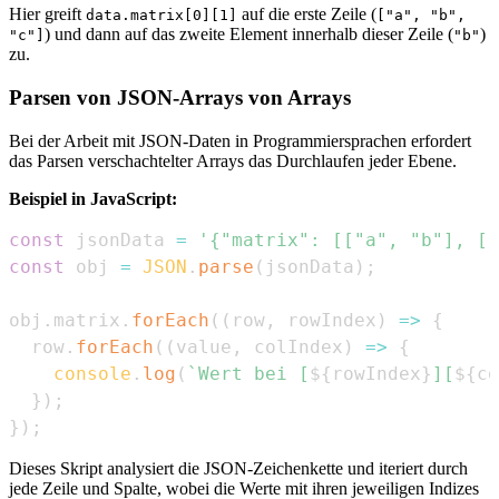
Hier greift
auf die erste Zeile (
data.matrix[0][1]
["a", "b",
) und dann auf das zweite Element innerhalb dieser Zeile (
)
"c"]
"b"
zu.
Parsen von JSON-Arrays von Arrays
Bei der Arbeit mit JSON-Daten in Programmiersprachen erfordert
das Parsen verschachtelter Arrays das Durchlaufen jeder Ebene.
Beispiel in JavaScript:
const
 jsonData 
=
'{"matrix": [["a", "b"], ["
const
 obj 
=
JSON
.
parse
(
jsonData
)
;
obj
.
matrix
.
forEach
(
(
row
,
 rowIndex
)
=>
{
  row
.
forEach
(
(
value
,
 colIndex
)
=>
{
console
.
log
(
`
Wert bei [
${
rowIndex
}
][
${
co
}
)
;
}
)
;
Dieses Skript analysiert die JSON-Zeichenkette und iteriert durch
jede Zeile und Spalte, wobei die Werte mit ihren jeweiligen Indizes