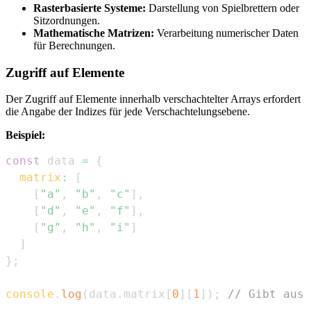
Rasterbasierte Systeme:
Darstellung von Spielbrettern oder
Sitzordnungen.
Mathematische Matrizen:
Verarbeitung numerischer Daten
für Berechnungen.
Zugriff auf Elemente
Der Zugriff auf Elemente innerhalb verschachtelter Arrays erfordert
die Angabe der Indizes für jede Verschachtelungsebene.
Beispiel:
const
 data 
=
{
matrix
:
[
[
"a"
,
"b"
,
"c"
]
,
[
"d"
,
"e"
,
"f"
]
,
[
"g"
,
"h"
,
"i"
]
]
}
;
console
.
log
(
data
.
matrix
[
0
]
[
1
]
)
;
// Gibt aus: