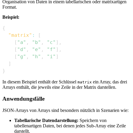
Organisation von Daten in einem tabellarischen oder matrixartigen
Format.
Beispiel:
{
"matrix"
:
[
[
"a"
,
"b"
,
"c"
]
,
[
"d"
,
"e"
,
"f"
]
,
[
"g"
,
"h"
,
"i"
]
]
}
In diesem Beispiel enthält der Schlüssel
ein Array, das drei
matrix
Arrays enthält, die jeweils eine Zeile in der Matrix darstellen.
Anwendungsfälle
JSON-Arrays von Arrays sind besonders nützlich in Szenarien wie:
Tabellarische Datendarstellung:
Speichern von
tabellenartigen Daten, bei denen jedes Sub-Array eine Zeile
darstellt.