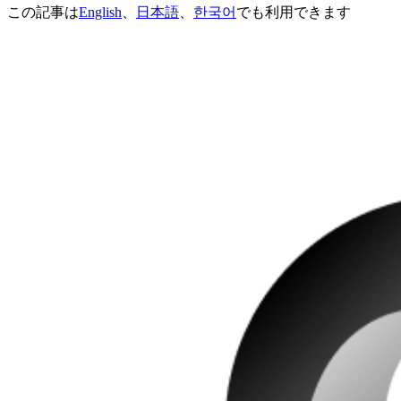
この記事は
English
、
日本語
、
한국어
でも利用できます