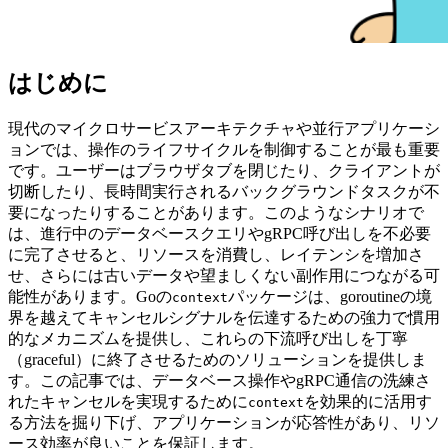
はじめに
現代のマイクロサービスアーキテクチャや並行アプリケーシ
ョンでは、操作のライフサイクルを制御することが最も重要
です。ユーザーはブラウザタブを閉じたり、クライアントが
切断したり、長時間実行されるバックグラウンドタスクが不
要になったりすることがあります。このようなシナリオで
は、進行中のデータベースクエリやgRPC呼び出しを不必要
に完了させると、リソースを消費し、レイテンシを増加さ
せ、さらには古いデータや望ましくない副作用につながる可
能性があります。Goの
パッケージは、goroutineの境
context
界を越えてキャンセルシグナルを伝達するための強力で慣用
的なメカニズムを提供し、これらの下流呼び出しを丁寧
（graceful）に終了させるためのソリューションを提供しま
す。この記事では、データベース操作やgRPC通信の洗練さ
れたキャンセルを実現するために
を効果的に活用す
context
る方法を掘り下げ、アプリケーションが応答性があり、リソ
ース効率が良いことを保証します。