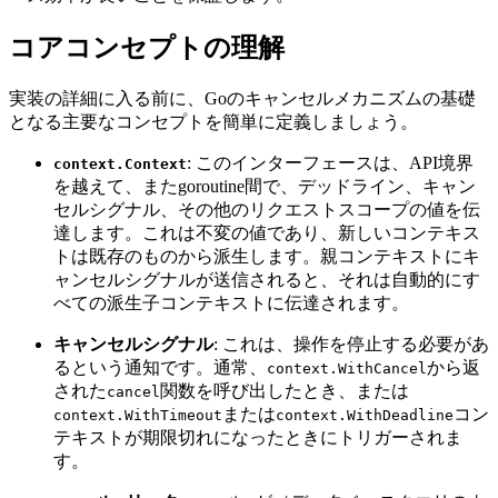
コアコンセプトの理解
実装の詳細に入る前に、Goのキャンセルメカニズムの基礎
となる主要なコンセプトを簡単に定義しましょう。
: このインターフェースは、API境界
context.Context
を越えて、またgoroutine間で、デッドライン、キャン
セルシグナル、その他のリクエストスコープの値を伝
達します。これは不変の値であり、新しいコンテキス
トは既存のものから派生します。親コンテキストにキ
ャンセルシグナルが送信されると、それは自動的にす
べての派生子コンテキストに伝達されます。
キャンセルシグナル
: これは、操作を停止する必要があ
るという通知です。通常、
から返
context.WithCancel
された
関数を呼び出したとき、または
cancel
または
コン
context.WithTimeout
context.WithDeadline
テキストが期限切れになったときにトリガーされま
す。