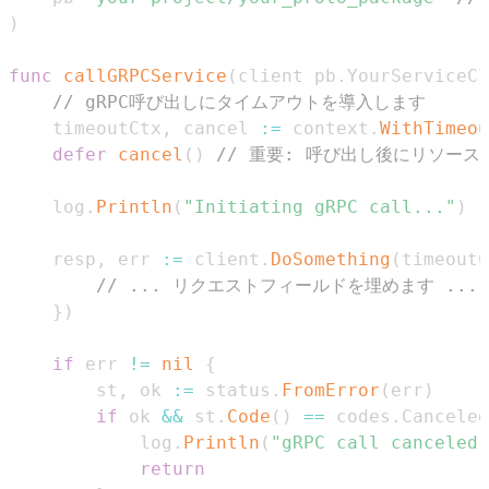
)
func
callGRPCService
(
client pb
.
YourServiceCl
// gRPC呼び出しにタイムアウトを導入します
	timeoutCtx
,
 cancel 
:=
 context
.
WithTimeou
defer
cancel
(
)
// 重要: 呼び出し後にリソース
	log
.
Println
(
"Initiating gRPC call..."
)
	resp
,
 err 
:=
 client
.
DoSomething
(
timeoutC
// ... リクエストフィールドを埋めます ...
}
)
if
 err 
!=
nil
{
		st
,
 ok 
:=
 status
.
FromError
(
err
)
if
 ok 
&&
 st
.
Code
(
)
==
 codes
.
Canceled
			log
.
Println
(
"gRPC call canceled 
return