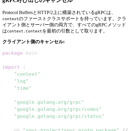
gRPC呼び出しのキャンセル
Protocol BuffersとHTTP/2上に構築されているgRPCは、
のファーストクラスサポートを持っています。クラ
context
イアント側とサーバー側の両方で、すべてのgRPCメソッド
は
を最初の引数として取ります。
context.Context
クライアント側のキャンセル:
package
import
(
"context"
"log"
"time"
"google.golang.org/grpc"
"google.golang.org/grpc/codes"
"google.golang.org/grpc/status"
	pb 
"your-project/your_proto_package"
//