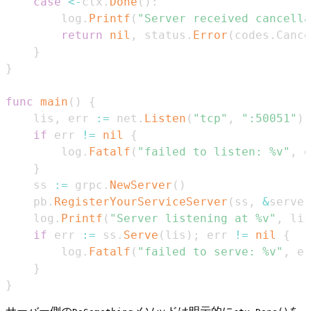
case
<-
ctx
.
Done
(
)
:
		log
.
Printf
(
"Server received cancella
return
nil
,
 status
.
Error
(
codes
.
Cance
}
}
func
main
(
)
{
	lis
,
 err 
:=
 net
.
Listen
(
"tcp"
,
":50051"
)
if
 err 
!=
nil
{
		log
.
Fatalf
(
"failed to listen: %v"
,
 e
}
	ss 
:=
 grpc
.
NewServer
(
)
	pb
.
RegisterYourServiceServer
(
ss
,
&
server
	log
.
Printf
(
"Server listening at %v"
,
 lis
if
 err 
:=
 ss
.
Serve
(
lis
)
;
 err 
!=
nil
{
		log
.
Fatalf
(
"failed to serve: %v"
,
 er
}
}