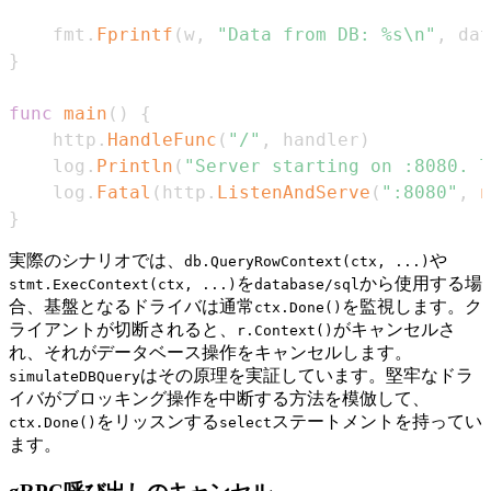
	fmt
.
Fprintf
(
w
,
"Data from DB: %s\n"
,
 dat
}
func
main
(
)
{
	http
.
HandleFunc
(
"/"
,
 handler
)
	log
.
Println
(
"Server starting on :8080. T
	log
.
Fatal
(
http
.
ListenAndServe
(
":8080"
,
n
}
実際のシナリオでは、
や
db.QueryRowContext(ctx, ...)
を
から使用する場
stmt.ExecContext(ctx, ...)
database/sql
合、基盤となるドライバは通常
を監視します。ク
ctx.Done()
ライアントが切断されると、
がキャンセルさ
r.Context()
れ、それがデータベース操作をキャンセルします。
はその原理を実証しています。堅牢なドラ
simulateDBQuery
イバがブロッキング操作を中断する方法を模倣して、
をリッスンする
ステートメントを持ってい
ctx.Done()
select
ます。