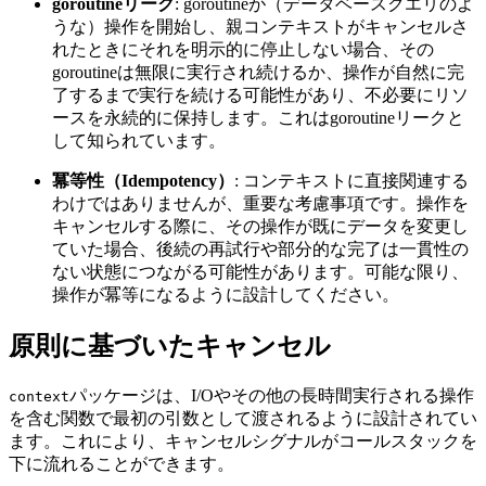
goroutineリーク
: goroutineが（データベースクエリのよ
うな）操作を開始し、親コンテキストがキャンセルさ
れたときにそれを明示的に停止しない場合、その
goroutineは無限に実行され続けるか、操作が自然に完
了するまで実行を続ける可能性があり、不必要にリソ
ースを永続的に保持します。これはgoroutineリークと
して知られています。
冪等性（Idempotency）
: コンテキストに直接関連する
わけではありませんが、重要な考慮事項です。操作を
キャンセルする際に、その操作が既にデータを変更し
ていた場合、後続の再試行や部分的な完了は一貫性の
ない状態につながる可能性があります。可能な限り、
操作が冪等になるように設計してください。
原則に基づいたキャンセル
パッケージは、I/Oやその他の長時間実行される操作
context
を含む関数で最初の引数として渡されるように設計されてい
ます。これにより、キャンセルシグナルがコールスタックを
下に流れることができます。