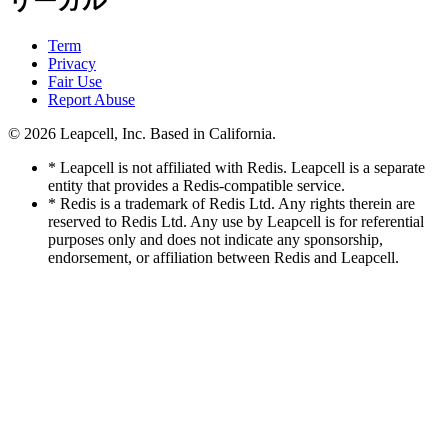
リーガル
Term
Privacy
Fair Use
Report Abuse
© 2026
Leapcell, Inc.
Based in California.
* Leapcell is not affiliated with Redis. Leapcell is a separate
entity that provides a Redis-compatible service.
* Redis is a trademark of Redis Ltd. Any rights therein are
reserved to Redis Ltd. Any use by Leapcell is for referential
purposes only and does not indicate any sponsorship,
endorsement, or affiliation between Redis and Leapcell.