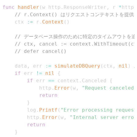
func
handler
(
w http
.
ResponseWriter
,
 r 
*
http
.
// r.Context() はリクエストコンテキスト
	ctx 
:=
 r
.
Context
(
)
// データベース操作のために特定のタイムアウトを
// ctx, cancel := context.WithTimeout(ct
// defer cancel()
	data
,
 err 
:=
simulateDBQuery
(
ctx
,
nil
)
if
 err 
!=
nil
{
if
 err 
==
 context
.
Canceled 
{
			http
.
Error
(
w
,
"Request canceled"
return
}
		log
.
Printf
(
"Error processing request
		http
.
Error
(
w
,
"Internal server error
return
}