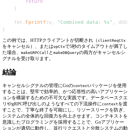
return
}
	fmt
.
Fprintf
(
w
,
"Combined data: %s"
,
 dbDa
}
この例では、HTTPクライアントが切断され（
clientReqCtx
をキャンセル）、または
で5秒のタイムアウトが満了し
opCtx
た場合、
と
の両方がキャンセルシ
makeGRPCCall
makeDBQuery
グナルを受け取ります。
結論
キャンセルシグナルの管理にGoの
パッケージを使用
context
することは、堅牢で効率的、かつ応答性の高いアプリケーシ
ョンを構築するための不可欠な実践です。データベースクエ
リやgRPC呼び出しのようなすべての下流操作に
を渡
context
すことで、丁寧な終了を可能にし、リソースリークを防ぎ、
システムの全体的な回復力を向上させます。コンテキストを
意識したプログラミングを採用することで、Goアプリケー
ションが適切に動作し、並行リクエストと分散システムの動