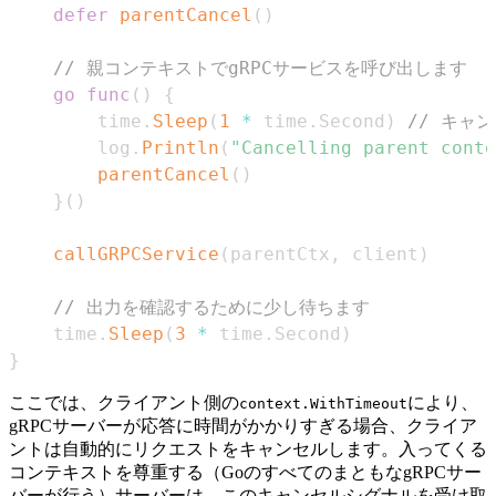
defer
parentCancel
(
)
// 親コンテキストでgRPCサービスを呼び出します
go
func
(
)
{
		time
.
Sleep
(
1
*
 time
.
Second
)
// キャ
		log
.
Println
(
"Cancelling parent conte
parentCancel
(
)
}
(
)
callGRPCService
(
parentCtx
,
 client
)
// 出力を確認するために少し待ちます
	time
.
Sleep
(
3
*
 time
.
Second
)
}
ここでは、クライアント側の
により、
context.WithTimeout
gRPCサーバーが応答に時間がかかりすぎる場合、クライア
ントは自動的にリクエストをキャンセルします。入ってくる
コンテキストを尊重する（GoのすべてのまともなgRPCサー
バーが行う）サーバーは、このキャンセルシグナルを受け取