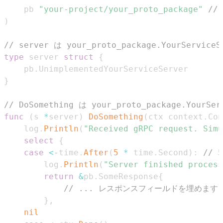
	pb 
"your-project/your_proto_package"
//
)
// server は your_proto_package.YourSer
type
 server 
struct
{
	pb
.
}
// DoSomething は your_proto_package.Your
func
(
s 
*
server
)
DoSomething
(
ctx context
.
Con
	log
.
Println
(
"Received gRPC request. Simu
select
{
case
<-
time
.
After
(
5
*
 time
.
Second
)
:
//
		log
.
Println
(
"Server finished process
return
&
pb
.
SomeResponse
{
// ... レスポンスフィールドを埋めます 
}
,
nil