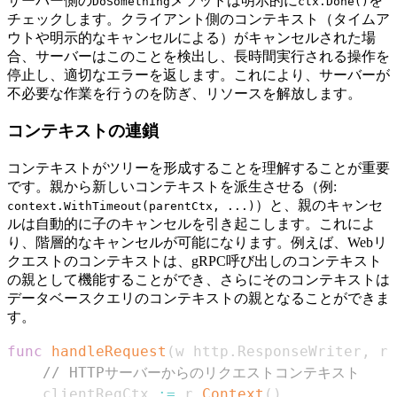
サーバー側の
メソッドは明示的に
を
DoSomething
ctx.Done()
チェックします。クライアント側のコンテキスト（タイムア
ウトや明示的なキャンセルによる）がキャンセルされた場
合、サーバーはこのことを検出し、長時間実行される操作を
停止し、適切なエラーを返します。これにより、サーバーが
不必要な作業を行うのを防ぎ、リソースを解放します。
コンテキストの連鎖
コンテキストがツリーを形成することを理解することが重要
です。親から新しいコンテキストを派生させる（例:
）と、親のキャンセ
context.WithTimeout(parentCtx, ...)
ルは自動的に子のキャンセルを引き起こします。これによ
り、階層的なキャンセルが可能になります。例えば、Webリ
クエストのコンテキストは、gRPC呼び出しのコンテキスト
の親として機能することができ、さらにそのコンテキストは
データベースクエリのコンテキストの親となることができま
す。
func
handleRequest
(
w http
.
ResponseWriter
,
 r 
// HTTPサーバーからのリクエストコンテキスト
	clientReqCtx 
:=
 r
.
Context
(
)