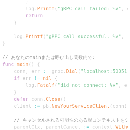
}
		log
.
Printf
(
"gRPC call failed: %v"
,
 e
return
}
	log
.
Printf
(
"gRPC call successful: %v"
,
 r
}
// あなたのmainまたは呼び出し関数内で:
func
main
(
)
{
	conn
,
 err 
:=
 grpc
.
Dial
(
"localhost:50051"
if
 err 
!=
nil
{
		log
.
Fatalf
(
"did not connect: %v"
,
 er
}
defer
 conn
.
Close
(
)
	client 
:=
 pb
.
NewYourServiceClient
(
conn
)
// キャンセルされる可能性のある親コンテキストを
	parentCtx
,
 parentCancel 
:=
 context
.
WithC