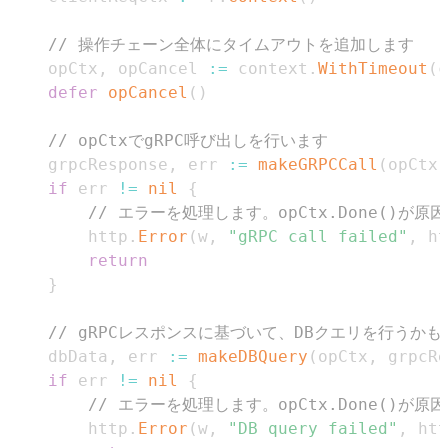
// 操作チェーン全体にタイムアウトを追加します
	opCtx
,
 opCancel 
:=
 context
.
WithTimeout
(
c
defer
opCancel
(
)
// opCtxでgRPC呼び出しを行います
	grpcResponse
,
 err 
:=
makeGRPCCall
(
opCtx
,
if
 err 
!=
nil
{
// エラーを処理します。opCtx.Done()が
		http
.
Error
(
w
,
"gRPC call failed"
,
 ht
return
}
// gRPCレスポンスに基づいて、DBクエリを行うか
	dbData
,
 err 
:=
makeDBQuery
(
opCtx
,
 grpcRe
if
 err 
!=
nil
{
// エラーを処理します。opCtx.Done()が
		http
.
Error
(
w
,
"DB query failed"
,
 htt