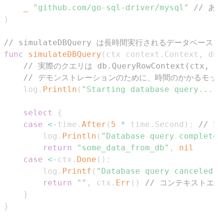
_
"github.com/go-sql-driver/mysql"
// 
)
// simulateDBQuery は長時間実行されるデータベ
func
simulateDBQuery
(
ctx context
.
Context
,
 db
// 実際のクエリは db.QueryRowContext(ctx, "
// デモンストレーションのために、時間のかかるモ
	log
.
Println
(
"Starting database query..."
select
{
case
<-
time
.
After
(
5
*
 time
.
Second
)
:
//
		log
.
Println
(
"Database query complete
return
"some_data_from_db"
,
nil
case
<-
ctx
.
Done
(
)
:
		log
.
Printf
(
"Database query canceled:
return
""
,
 ctx
.
Err
(
)
// コンテキストエ
}
}