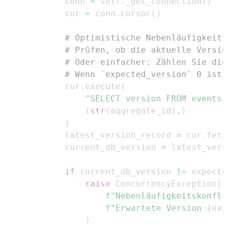
            conn 
=
 self
.
_get_connection
(
)
            cur 
=
 conn
.
cursor
(
)
# Optimistische Nebenläufigkeits
# Prüfen, ob die aktuelle Versio
# Oder einfacher: Zählen Sie die
# Wenn `expected_version` 0 ist,
            cur
.
execute
(
"SELECT version FROM events
(
str
(
aggregate_id
)
,
)
)
            latest_version_record 
=
 cur
.
fetc
            current_db_version 
=
 latest_vers
if
 current_db_version 
!=
 expecte
raise
 ConcurrencyException
(
f"Nebenläufigkeitskonfli
f"Erwartete Version 
{
exp
)