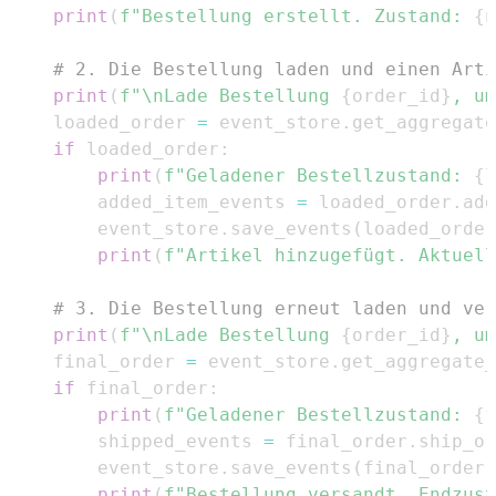
print
(
f"Bestellung erstellt. Zustand: 
{
n
# 2. Die Bestellung laden und einen Arti
print
(
f"\nLade Bestellung 
{
order_id
}
, um
    loaded_order 
=
 event_store
.
get_aggregate
if
 loaded_order
:
print
(
f"Geladener Bestellzustand: 
{
l
        added_item_events 
=
 loaded_order
.
add
        event_store
.
save_events
(
loaded_order
print
(
f"Artikel hinzugefügt. Aktuell
# 3. Die Bestellung erneut laden und ver
print
(
f"\nLade Bestellung 
{
order_id
}
, um
    final_order 
=
 event_store
.
get_aggregate_
if
 final_order
:
print
(
f"Geladener Bestellzustand: 
{
f
        shipped_events 
=
 final_order
.
ship_or
        event_store
.
save_events
(
final_order
.
print
(
f"Bestellung versandt. Endzust