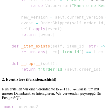
raise
 ValueError
(
"Kann eine Best
        new_version 
=
 self
.
current_version 
+
        event 
=
 OrderShipped
(
self
.
order_id
,
 
        self
.
apply
(
event
)
return
[
event
]
def
_item_exists
(
self
,
 item_id
:
str
)
-
>
return
any
(
item
[
'item_id'
]
==
 item_i
def
__repr__
(
self
)
:
return
f"Order(id=
{
self
.
order_id
}
, s
2. Event Store (Persistenzschicht)
Nun erstellen wir eine vereinfachte
-Klasse, um mit
EventStore
unserer Datenbank zu interagieren. Wir verwenden
für
psycopg2
PostgreSQL.
import