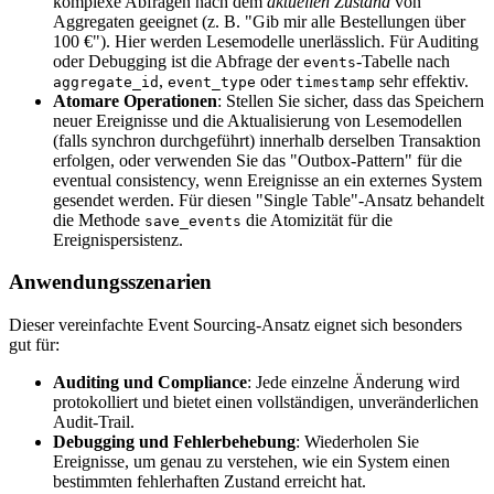
komplexe Abfragen nach dem
aktuellen Zustand
von
Aggregaten geeignet (z. B. "Gib mir alle Bestellungen über
100 €"). Hier werden Lesemodelle unerlässlich. Für Auditing
oder Debugging ist die Abfrage der
-Tabelle nach
events
,
oder
sehr effektiv.
aggregate_id
event_type
timestamp
Atomare Operationen
: Stellen Sie sicher, dass das Speichern
neuer Ereignisse und die Aktualisierung von Lesemodellen
(falls synchron durchgeführt) innerhalb derselben Transaktion
erfolgen, oder verwenden Sie das "Outbox-Pattern" für die
eventual consistency, wenn Ereignisse an ein externes System
gesendet werden. Für diesen "Single Table"-Ansatz behandelt
die Methode
die Atomizität für die
save_events
Ereignispersistenz.
Anwendungsszenarien
Dieser vereinfachte Event Sourcing-Ansatz eignet sich besonders
gut für:
Auditing und Compliance
: Jede einzelne Änderung wird
protokolliert und bietet einen vollständigen, unveränderlichen
Audit-Trail.
Debugging und Fehlerbehebung
: Wiederholen Sie
Ereignisse, um genau zu verstehen, wie ein System einen
bestimmten fehlerhaften Zustand erreicht hat.