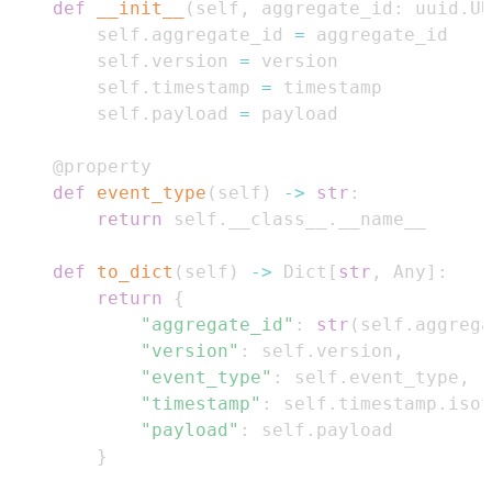
def
__init__
(
self
,
 aggregate_id
:
 uuid
.
UU
        self
.
aggregate_id 
=
        self
.
version 
=
        self
.
timestamp 
=
        self
.
payload 
=
@property
def
event_type
(
self
)
-
>
str
:
return
 self
.
__class__
.
def
to_dict
(
self
)
-
>
 Dict
[
str
,
 Any
]
:
return
{
"aggregate_id"
:
str
(
self
.
aggrega
"version"
:
 self
.
version
,
"event_type"
:
 self
.
event_type
,
"timestamp"
:
 self
.
timestamp
.
isof
"payload"
:
 self
.
}