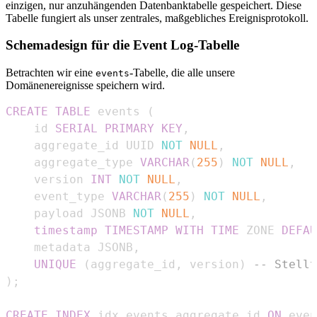
einzigen, nur anzuhängenden Datenbanktabelle gespeichert. Diese
Tabelle fungiert als unser zentrales, maßgebliches Ereignisprotokoll.
Schemadesign für die Event Log-Tabelle
Betrachten wir eine
-Tabelle, die alle unsere
events
Domänenereignisse speichern wird.
CREATE
TABLE
 events 
(
    id 
SERIAL
PRIMARY
KEY
,
    aggregate_id UUID 
NOT
NULL
,
    aggregate_type 
VARCHAR
(
255
)
NOT
NULL
,
    version 
INT
NOT
NULL
,
    event_type 
VARCHAR
(
255
)
NOT
NULL
,
    payload JSONB 
NOT
NULL
,
timestamp
TIMESTAMP
WITH
TIME
 ZONE 
DEFAU
    metadata JSONB
,
UNIQUE
(
aggregate_id
,
 version
)
-- Stellt
)
;
CREATE
INDEX
 idx_events_aggregate_id 
ON
 even