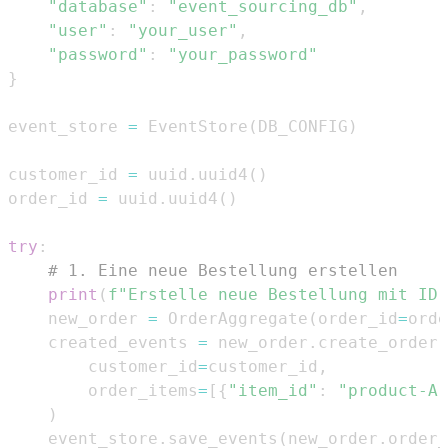
"database"
:
"event_sourcing_db"
,
"user"
:
"your_user"
,
"password"
:
"your_password"
}
event_store 
=
 EventStore
(
DB_CONFIG
)
customer_id 
=
 uuid
.
uuid4
(
)
order_id 
=
 uuid
.
uuid4
(
)
try
:
# 1. Eine neue Bestellung erstellen
print
(
f"Erstelle neue Bestellung mit ID:
    new_order 
=
 OrderAggregate
(
order_id
=
orde
    created_events 
=
 new_order
.
create_order
(
        customer_id
=
customer_id
,
        order_items
=
[
{
"item_id"
:
"product-A"
)
    event_store
.
save_events
(
new_order
.
order_