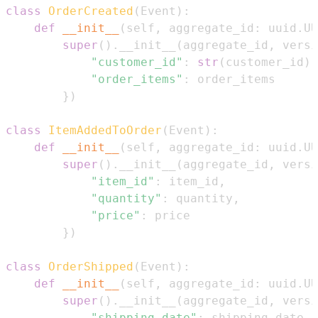
class
OrderCreated
(
Event
)
:
def
__init__
(
self
,
 aggregate_id
:
 uuid
.
UU
super
(
)
.
__init__
(
aggregate_id
,
 versi
"customer_id"
:
str
(
customer_id
)
,
"order_items"
:
}
)
class
ItemAddedToOrder
(
Event
)
:
def
__init__
(
self
,
 aggregate_id
:
 uuid
.
UU
super
(
)
.
__init__
(
aggregate_id
,
 versi
"item_id"
:
 item_id
,
"quantity"
:
 quantity
,
"price"
:
}
)
class
OrderShipped
(
Event
)
:
def
__init__
(
self
,
 aggregate_id
:
 uuid
.
UU
super
(
)
.
__init__
(
aggregate_id
,
 versi
"shipping_date"
:
 shipping_date
.
i