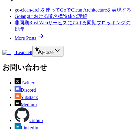
go-clean-archを使ってGoでClean Architectureを実現する
Golangにおける匿名構造体の理解
非同期Rust Webサービスにおける同期ブロッキングの
処理
More Posts
Leapcell
日本語
お問い合わせ
Twitter
Discord
Substack
Medium
Github
LinkedIn