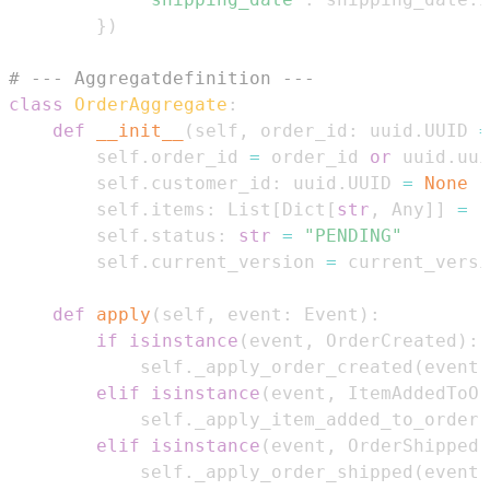
}
)
# --- Aggregatdefinition ---
class
OrderAggregate
:
def
__init__
(
self
,
 order_id
:
 uuid
.
UUID 
=
        self
.
order_id 
=
 order_id 
or
 uuid
.
uui
        self
.
customer_id
:
 uuid
.
UUID 
=
None
        self
.
items
:
 List
[
Dict
[
str
,
 Any
]
]
=
[
        self
.
status
:
str
=
"PENDING"
        self
.
current_version 
=
def
apply
(
self
,
 event
:
 Event
)
:
if
isinstance
(
event
,
 OrderCreated
)
:
            self
.
_apply_order_created
(
event
)
elif
isinstance
(
event
,
 ItemAddedToOr
            self
.
_apply_item_added_to_order
(
elif
isinstance
(
event
,
 OrderShipped
)
            self
.
_apply_order_shipped
(
event
)