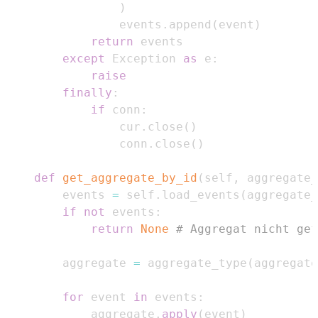
)
                events
.
append
(
event
)
return
except
 Exception 
as
 e
:
raise
finally
:
if
 conn
:
                cur
.
close
(
)
                conn
.
close
(
)
def
get_aggregate_by_id
(
self
,
 aggregate_
        events 
=
 self
.
load_events
(
aggregate_
if
not
 events
:
return
None
# Aggregat nicht gef
        aggregate 
=
 aggregate_type
(
aggregate
for
 event 
in
 events
:
            aggregate
.
apply
(
event
)