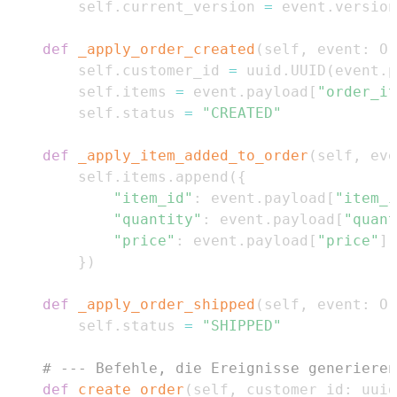
        self
.
current_version 
=
 event
.
version
def
_apply_order_created
(
self
,
 event
:
 Or
        self
.
customer_id 
=
 uuid
.
UUID
(
event
.
p
        self
.
items 
=
 event
.
payload
[
"order_it
        self
.
status 
=
"CREATED"
def
_apply_item_added_to_order
(
self
,
 eve
        self
.
items
.
append
(
{
"item_id"
:
 event
.
payload
[
"item_i
"quantity"
:
 event
.
payload
[
"quant
"price"
:
 event
.
payload
[
"price"
]
}
)
def
_apply_order_shipped
(
self
,
 event
:
 Or
        self
.
status 
=
"SHIPPED"
# --- Befehle, die Ereignisse generieren
def
create_order
(
self
,
 customer_id
:
 uuid