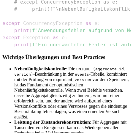
# except ConcurrencyException as e:
#     print(f"\nNebenläufigkeitskonflikt
except
 ConcurrencyException 
as
 e
:
print
(
f"Anwendungsfehler aufgrund von Ne
except
 Exception 
as
 e
:
print
(
f"Ein unerwarteter Fehler ist aufg
Wichtige Überlegungen und Best Practices
Nebenläufigkeitskontrolle
: Die
UNIQUE (aggregate_id,
-Beschränkung in der
-Tabelle, kombiniert
version)
events
mit der Prüfung von
vor dem Speichern,
expected_version
ist das Fundament der optimistischen
Nebenläufigkeitskontrolle. Wenn zwei Befehle versuchen,
dasselbe Aggregat gleichzeitig zu ändern, wird nur einer
erfolgreich sein, und der andere wird aufgrund eines
Versionskonflikts oder eines Verstosses gegen die eindeutige
Beschränkung fehlschlagen, was einen erneuten Versuch
auslöst.
Leistung der Zustandsrekonstruktion
: Für Aggregate mit
Tausenden von Ereignissen kann das Wiedergeben aller
Ereignisse jedes Mal langsam werden.