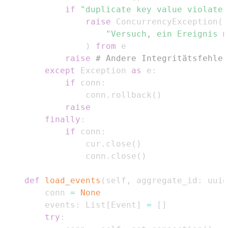
if
"duplicate key value violates
raise
 ConcurrencyException
(
"Versuch, ein Ereignis m
)
from
raise
# Andere Integritätsfehler
except
 Exception 
as
 e
:
if
 conn
:
                conn
.
rollback
(
)
raise
finally
:
if
 conn
:
                cur
.
close
(
)
                conn
.
close
(
)
def
load_events
(
self
,
 aggregate_id
:
 uuid
        conn 
=
None
        events
:
 List
[
Event
]
=
[
]
try
: