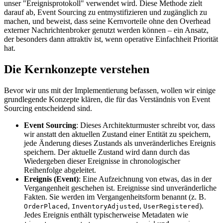
unser "Ereignisprotokoll" verwendet wird. Diese Methode zielt
darauf ab, Event Sourcing zu entmystifizieren und zugänglich zu
machen, und beweist, dass seine Kernvorteile ohne den Overhead
externer Nachrichtenbroker genutzt werden können – ein Ansatz,
der besonders dann attraktiv ist, wenn operative Einfachheit Priorität
hat.
Die Kernkonzepte verstehen
Bevor wir uns mit der Implementierung befassen, wollen wir einige
grundlegende Konzepte klären, die für das Verständnis von Event
Sourcing entscheidend sind.
Event Sourcing
: Dieses Architekturmuster schreibt vor, dass
wir anstatt den aktuellen Zustand einer Entität zu speichern,
jede Änderung dieses Zustands als unveränderliches Ereignis
speichern. Der aktuelle Zustand wird dann durch das
Wiedergeben dieser Ereignisse in chronologischer
Reihenfolge abgeleitet.
Ereignis (Event)
: Eine Aufzeichnung von etwas, das in der
Vergangenheit geschehen ist. Ereignisse sind unveränderliche
Fakten. Sie werden im Vergangenheitsform benannt (z. B.
,
,
).
OrderPlaced
InventoryAdjusted
UserRegistered
Jedes Ereignis enthält typischerweise Metadaten wie