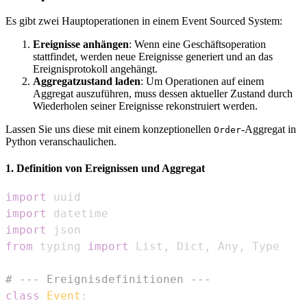
Es gibt zwei Hauptoperationen in einem Event Sourced System:
Ereignisse anhängen
: Wenn eine Geschäftsoperation
stattfindet, werden neue Ereignisse generiert und an das
Ereignisprotokoll angehängt.
Aggregatzustand laden
: Um Operationen auf einem
Aggregat auszuführen, muss dessen aktueller Zustand durch
Wiederholen seiner Ereignisse rekonstruiert werden.
Lassen Sie uns diese mit einem konzeptionellen
-Aggregat in
Order
Python veranschaulichen.
1. Definition von Ereignissen und Aggregat
import
import
import
from
 typing 
import
 List
,
 Dict
,
 Any
,
# --- Ereignisdefinitionen ---
class
Event
: