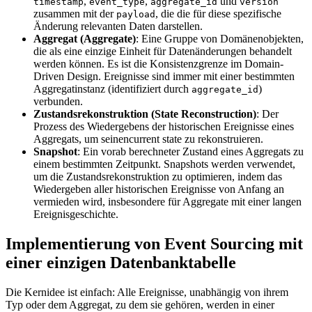
,
,
und
timestamp
event_type
aggregate_id
version
zusammen mit der
, die die für diese spezifische
payload
Änderung relevanten Daten darstellen.
Aggregat (Aggregate)
: Eine Gruppe von Domänenobjekten,
die als eine einzige Einheit für Datenänderungen behandelt
werden können. Es ist die Konsistenzgrenze im Domain-
Driven Design. Ereignisse sind immer mit einer bestimmten
Aggregatinstanz (identifiziert durch
)
aggregate_id
verbunden.
Zustandsrekonstruktion (State Reconstruction)
: Der
Prozess des Wiedergebens der historischen Ereignisse eines
Aggregats, um seinencurrent state zu rekonstruieren.
Snapshot
: Ein vorab berechneter Zustand eines Aggregats zu
einem bestimmten Zeitpunkt. Snapshots werden verwendet,
um die Zustandsrekonstruktion zu optimieren, indem das
Wiedergeben aller historischen Ereignisse von Anfang an
vermieden wird, insbesondere für Aggregate mit einer langen
Ereignisgeschichte.
Implementierung von Event Sourcing mit
einer einzigen Datenbanktabelle
Die Kernidee ist einfach: Alle Ereignisse, unabhängig von ihrem
Typ oder dem Aggregat, zu dem sie gehören, werden in einer