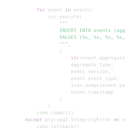
for
 event 
in
 events
:
                cur
.
execute
(
                    """
,
(
str
(
event
.
aggregate_
                        aggregate_type
,
                        event
.
version
,
                        event
.
event_type
,
                        json
.
dumps
(
event
.
pay
                        event
.
)
)
            conn
.
commit
(
)
except
 psycopg2
.
IntegrityError 
as
 e
:
            conn
.
rollback
(
)