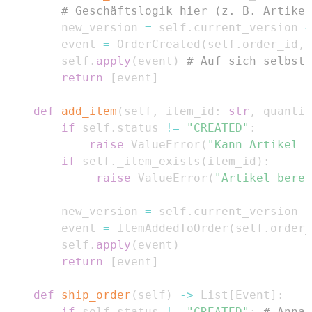
# Geschäftslogik hier (z. B. Artikel
        new_version 
=
 self
.
current_version 
+
        event 
=
 OrderCreated
(
self
.
order_id
,
 
        self
.
apply
(
event
)
# Auf sich selbst 
return
[
event
]
def
add_item
(
self
,
 item_id
:
str
,
 quantit
if
 self
.
status 
!=
"CREATED"
:
raise
 ValueError
(
"Kann Artikel n
if
 self
.
_item_exists
(
item_id
)
:
raise
 ValueError
(
"Artikel berei
        new_version 
=
 self
.
current_version 
+
        event 
=
 ItemAddedToOrder
(
self
.
order_
        self
.
apply
(
event
)
return
[
event
]
def
ship_order
(
self
)
-
>
 List
[
Event
]
:
if
 self
.
status 
!=
"CREATED"
:
# Annah