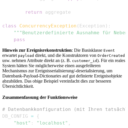
return
class
ConcurrencyException
(
Exception
)
:
"""Benutzerdefinierte Ausnahme für Neben
pass
Hinweis zur Ereignisrekonstruktion
: Die Basisklasse
Event
erwartet
direkt, und die Konstruktoren von
payload
OrderCreated
usw. nehmen Attribute direkt an (z. B.
). Für ein reales
customer_id
System hätten Sie möglicherweise einen ausgefeilteren
Mechanismus zur Ereignisserialisierung/-deserialisierung, um
Datenbank-Payload-Dictionaries auf gut definierte Ereignisobjekte
abzubilden. Das obige Beispiel vereinfacht dies zur besseren
Übersichtlichkeit.
Zusammenfassung der Funktionsweise
# Datenbankkonfiguration (mit Ihren tatsächl
DB_CONFIG 
=
{
"host"
:
"localhost"
,