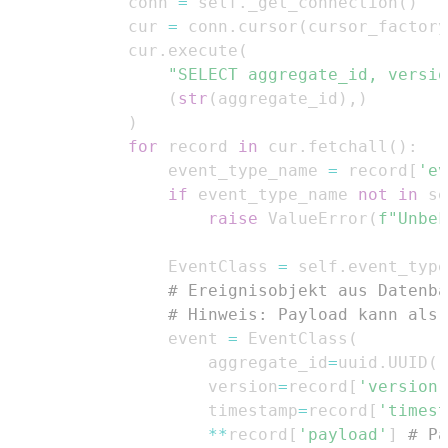
            conn 
=
 self
.
_get_connection
(
)
            cur 
=
 conn
.
cursor
(
cursor_factory
            cur
.
execute
(
"SELECT aggregate_id, versio
(
str
(
aggregate_id
)
,
)
)
for
 record 
in
 cur
.
fetchall
(
)
:
                event_type_name 
=
 record
[
'ev
if
 event_type_name 
not
in
 se
raise
 ValueError
(
f"Unbek
                EventClass 
=
 self
.
event_type
# Ereignisobjekt aus Datenba
# Hinweis: Payload kann als 
                event 
=
 EventClass
(
                    aggregate_id
=
uuid
.
UUID
(
r
                    version
=
record
[
'version'
                    timestamp
=
record
[
'timest
**
record
[
'payload'
]
# Pa