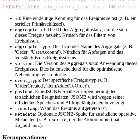
CREATE
INDEX
 idx_events_timestamp 
ON
 events 
: Eine eindeutige Kennung für das Ereignis selbst (z. B. ein
id
serieller Primärschlüssel).
: Die ID der Aggregatinstanz, auf die sich
aggregate_id
dieses Ereignis bezieht. Kritisch für das Filtern von
Ereignissen.
: Der Typ oder Name des Aggregats (z. B.
aggregate_type
'Order', 'UserAccount'). Nützlich für Abfragen und das
Verständnis des Ereignisstroms.
: Die Version des Aggregats
nach
Anwendung dieses
version
Ereignisses. Dies ist entscheidend für die optimistische
Nebenläufigkeitskontrolle.
: Der spezifische Ereignistyp (z. B.
event_type
'OrderCreated', 'ItemAddedToOrder').
: Eine JSONB-Spalte zur Speicherung der
payload
tatsächlichen Ereignisdaten. JSONB wird wegen seiner
effizienten Speicher- und Abfragefähigkeiten bevorzugt.
: Wann das Ereignis aufgetreten ist.
timestamp
: Optionale JSONB-Spalte für zusätzliche operative
metadata
Metadaten (z. B.
, der die Aktion initiiert hat,
user_id
).
ip_address
Kernoperationen