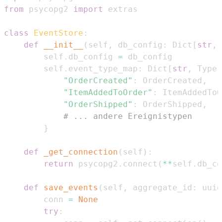
from
 psycopg2 
import
class
EventStore
:
def
__init__
(
self
,
 db_config
:
 Dict
[
str
,
        self
.
db_config 
=
        self
.
event_type_map
:
 Dict
[
str
,
 Type
[
"OrderCreated"
:
 OrderCreated
,
"ItemAddedToOrder"
:
 ItemAddedToO
"OrderShipped"
:
 OrderShipped
,
# ... andere Ereignistypen
}
def
_get_connection
(
self
)
:
return
 psycopg2
.
connect
(
**
self
.
db_co
def
save_events
(
self
,
 aggregate_id
:
 uuid
        conn 
=
None
try
: