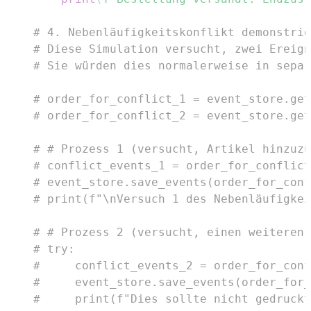
# 4. Nebenläufigkeitskonflikt demonstrie
# Diese Simulation versucht, zwei Ereign
# Sie würden dies normalerweise in separ
# order_for_conflict_1 = event_store.get
# order_for_conflict_2 = event_store.get
# # Prozess 1 (versucht, Artikel hinzuzu
# conflict_events_1 = order_for_conflict
# event_store.save_events(order_for_conf
# print(f"\nVersuch 1 des Nebenläufigkei
# # Prozess 2 (versucht, einen weiteren 
# try:
#     conflict_events_2 = order_for_con
#     event_store.save_events(order_for_
#     print(f"Dies sollte nicht gedruckt