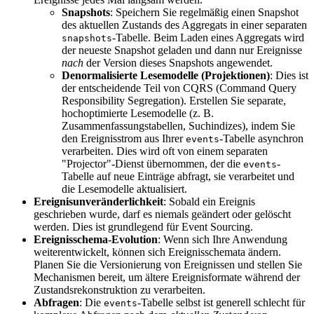
Snapshots
: Speichern Sie regelmäßig einen Snapshot
des aktuellen Zustands des Aggregats in einer separaten
-Tabelle. Beim Laden eines Aggregats wird
snapshots
der neueste Snapshot geladen und dann nur Ereignisse
nach
der Version dieses Snapshots angewendet.
Denormalisierte Lesemodelle (Projektionen)
: Dies ist
der entscheidende Teil von CQRS (Command Query
Responsibility Segregation). Erstellen Sie separate,
hochoptimierte Lesemodelle (z. B.
Zusammenfassungstabellen, Suchindizes), indem Sie
den Ereignisstrom aus Ihrer
-Tabelle asynchron
events
verarbeiten. Dies wird oft von einem separaten
"Projector"-Dienst übernommen, der die
-
events
Tabelle auf neue Einträge abfragt, sie verarbeitet und
die Lesemodelle aktualisiert.
Ereignisunveränderlichkeit
: Sobald ein Ereignis
geschrieben wurde, darf es niemals geändert oder gelöscht
werden. Dies ist grundlegend für Event Sourcing.
Ereignisschema-Evolution
: Wenn sich Ihre Anwendung
weiterentwickelt, können sich Ereignisschemata ändern.
Planen Sie die Versionierung von Ereignissen und stellen Sie
Mechanismen bereit, um ältere Ereignisformate während der
Zustandsrekonstruktion zu verarbeiten.
Abfragen
: Die
-Tabelle selbst ist generell schlecht für
events