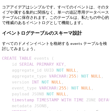
コアアイデアはシンプルです。すべてのイベントは、そのタ
イプや属する集約に関係なく、単一の追記専用データベース
テーブルに保存されます。このテーブルは、私たちの中心的
で権威のあるイベントログとして機能します。
イベントログテーブルのスキーマ設計
すべてのドメインイベントを格納する
テーブルを検
events
討してみましょう。
CREATE
TABLE
 events 
(
    id 
SERIAL
PRIMARY
KEY
,
    aggregate_id UUID 
NOT
NULL
,
    aggregate_type 
VARCHAR
(
255
)
NOT
NULL
,
    version 
INT
NOT
NULL
,
    event_type 
VARCHAR
(
255
)
NOT
NULL
,
    payload JSONB 
NOT
NULL
,
timestamp
TIMESTAMP
WITH
TIME
 ZONE 
DEFAU
    metadata JSONB
,