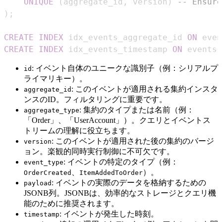
UNIQUE
(
aggregate_id
,
 version
)
-- Ensure
)
;
CREATE
INDEX
 idx_events_aggregate_id 
ON
 even
CREATE
INDEX
 idx_events_timestamp 
ON
 events 
: イベント自体のユニークな識別子（例：シリアルプ
id
ライマリキー）。
: このイベントが適用される集約インスタ
aggregate_id
ンスのID。フィルタリングに重要です。
: 集約のタイプまたは名前（例：
aggregate_type
「Order」、「UserAccount」）。クエリとイベントス
トリームの理解に役立ちます。
: このイベントが適用された後の集約のバージ
version
ョン。楽観的同時実行制御に不可欠です。
: イベントの特定のタイプ（例：
event_type
、
）。
OrderCreated
ItemAddedToOrder
: イベントの実際のデータを格納するための
payload
JSONB列。JSONBは、効率的なストレージとクエリ機
能のために推奨されます。
: イベントが発生した時刻。
timestamp