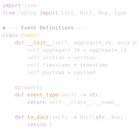
import
from
 typing 
import
 List
,
 Dict
,
 Any
,
# --- Event Definitions ---
class
Event
:
def
__init__
(
self
,
 aggregate_id
:
 uuid
.
UU
        self
.
aggregate_id 
=
        self
.
version 
=
        self
.
timestamp 
=
        self
.
payload 
=
@property
def
event_type
(
self
)
-
>
str
:
return
 self
.
__class__
.
def
to_dict
(
self
)
-
>
 Dict
[
str
,
 Any
]
:
return
{