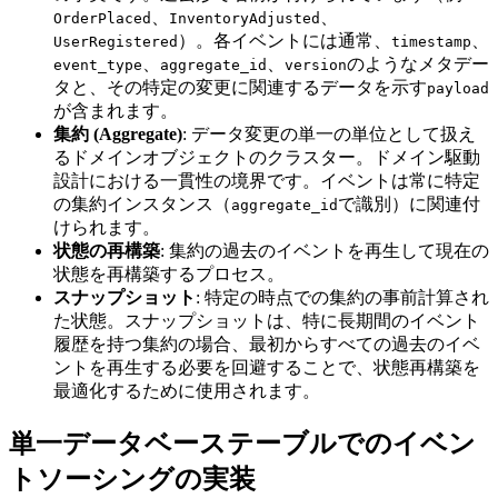
、
、
OrderPlaced
InventoryAdjusted
）。各イベントには通常、
、
UserRegistered
timestamp
、
、
のようなメタデー
event_type
aggregate_id
version
タと、その特定の変更に関連するデータを示す
payload
が含まれます。
集約 (Aggregate)
: データ変更の単一の単位として扱え
るドメインオブジェクトのクラスター。ドメイン駆動
設計における一貫性の境界です。イベントは常に特定
の集約インスタンス（
で識別）に関連付
aggregate_id
けられます。
状態の再構築
: 集約の過去のイベントを再生して現在の
状態を再構築するプロセス。
スナップショット
: 特定の時点での集約の事前計算され
た状態。スナップショットは、特に長期間のイベント
履歴を持つ集約の場合、最初からすべての過去のイベ
ントを再生する必要を回避することで、状態再構築を
最適化するために使用されます。
単一データベーステーブルでのイベン
トソーシングの実装