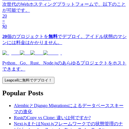
次世代のWebホスティングプラットフォームで、以下のこと
が可能です。
20
=
$0
20
個のプロジェクトを
無料
でデプロイ。アイドル状態のマシ
ンには料金はかかりません。
Python、Go、Rust、Node.jsのあらゆるプロジェクトをホスト
できます。
Leapcellに無料でデプロイ！
Popular Posts
AlembicとDjango Migrationsによるデータベーススキー
マの進化
RustのCopy vs Clone: 違いは何ですか?
Next.jsまたはNuxt.jsフレームワークでの状態管理のナ