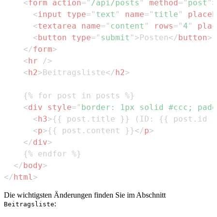
<
form
action
=
"
/api/posts
"
method
=
"
post
"
>
<
input
type
=
"
text
"
name
=
"
title
"
placeh
<
textarea
name
=
"
content
"
rows
=
"
4
"
plac
<
button
type
=
"
submit
"
>
Posten
</
button
>
</
form
>
<
hr
/>
<
h2
>
Beitragsliste
</
h2
>
<
div
style
=
"
border
:
1
px
 solid 
#ccc
;
padd
<
h3
>
{{ post.title }} (ID: {{ post.id }
<
p
>
{{ post.content }}
</
p
>
</
div
>
</
body
>
</
html
>
Die wichtigsten Änderungen finden Sie im Abschnitt
:
Beitragsliste