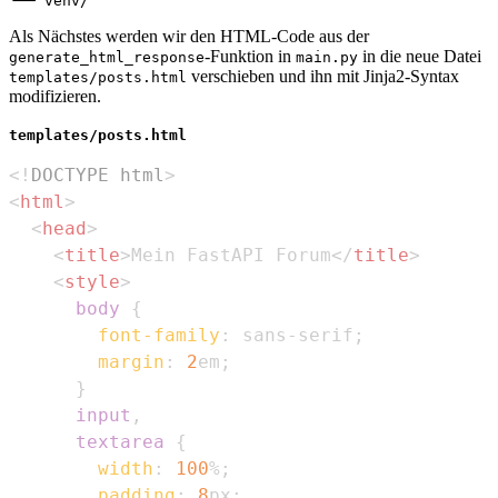
Als Nächstes werden wir den HTML-Code aus der
-Funktion in
in die neue Datei
generate_html_response
main.py
verschieben und ihn mit Jinja2-Syntax
templates/posts.html
modifizieren.
templates/posts.html
<!
DOCTYPE
html
>
<
html
>
<
head
>
<
title
>
Mein FastAPI Forum
</
title
>
<
style
>
body
{
font-family
:
 sans-serif
;
margin
:
2
em
;
}
input
,
      textarea
{
width
:
100
%
;
padding
:
8
px
;