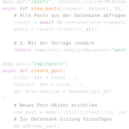
@app
.
get
(
"/posts"
,
 response_class
=
HTMLRespon
async
def
view_posts
(
request
:
 Request
,
 db
:
 A
# Alle Posts aus der Datenbank abfragen
    result 
=
await
 db
.
execute
(
select
(
models
.
    posts 
=
 result
.
scalars
(
)
.
all
(
)
# 2. Mit der Vorlage rendern
return
 templates
.
TemplateResponse
(
"posts
@app
.
post
(
"/api/posts"
)
async
def
create_post
(
    title
:
str
=
 Form
(
.
.
.
)
,
    content
:
str
=
 Form
(
.
.
.
)
,
    db
:
 AsyncSession 
=
 Depends
(
get_db
)
)
:
# Neues Post-Objekt erstellen
    new_post 
=
 models
.
Post
(
title
=
title
,
 cont
# Zur Datenbank-Sitzung hinzufügen
    db
.
add
(
new_post
)