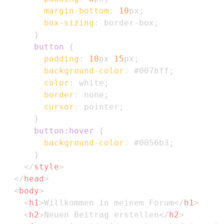
margin-bottom
:
10
px
;
box-sizing
:
 border-box
;
}
button
{
padding
:
10
px
15
px
;
background-color
:
#007bff
;
color
:
white
;
border
:
 none
;
cursor
:
 pointer
;
}
button
:hover
{
background-color
:
#0056b3
;
}
</
style
>
</
head
>
<
body
>
<
h1
>
Willkommen in meinem Forum
</
h1
>
<
h2
>
Neuen Beitrag erstellen
</
h2
>