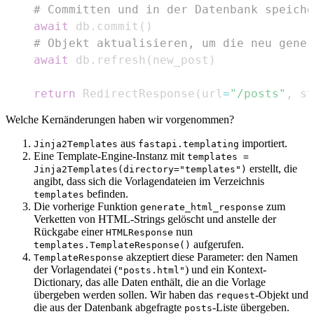
# Committen und in der Datenbank speiche
await
 db
.
commit
(
)
# Objekt aktualisieren, um die neu gener
await
 db
.
refresh
(
new_post
)
return
 RedirectResponse
(
url
=
"/posts"
,
 st
Welche Kernänderungen haben wir vorgenommen?
aus
importiert.
Jinja2Templates
fastapi.templating
Eine Template-Engine-Instanz mit
templates =
erstellt, die
Jinja2Templates(directory="templates")
angibt, dass sich die Vorlagendateien im Verzeichnis
befinden.
templates
Die vorherige Funktion
zum
generate_html_response
Verketten von HTML-Strings gelöscht und anstelle der
Rückgabe einer
nun
HTMLResponse
aufgerufen.
templates.TemplateResponse()
akzeptiert diese Parameter: den Namen
TemplateResponse
der Vorlagendatei (
) und ein Kontext-
"posts.html"
Dictionary, das alle Daten enthält, die an die Vorlage
übergeben werden sollen. Wir haben das
-Objekt und
request
die aus der Datenbank abgefragte
-Liste übergeben.
posts