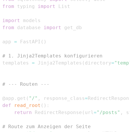
from
 typing 
import
import
from
 database 
import
app 
=
 FastAPI
(
)
# 1. Jinja2Templates konfigurieren
templates 
=
 Jinja2Templates
(
directory
=
"templ
# --- Routen ---
@app
.
get
(
"/"
,
 response_class
=
RedirectRespons
def
read_root
(
)
:
return
 RedirectResponse
(
url
=
"/posts"
,
 st
# Route zum Anzeigen der Seite