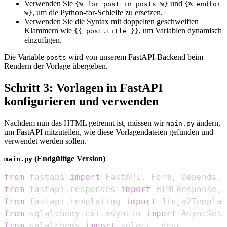
Verwenden Sie
und
{% for post in posts %}
{% endfor
, um die Python-for-Schleife zu ersetzen.
%}
Verwenden Sie die Syntax mit doppelten geschweiften
Klammern wie
, um Variablen dynamisch
{{ post.title }}
einzufügen.
Die Variable
wird von unserem FastAPI-Backend beim
posts
Rendern der Vorlage übergeben.
Schritt 3: Vorlagen in FastAPI
konfigurieren und verwenden
Nachdem nun das HTML getrennt ist, müssen wir
ändern,
main.py
um FastAPI mitzuteilen, wie diese Vorlagendateien gefunden und
verwendet werden sollen.
(Endgültige Version)
main.py
from
 fastapi 
import
 FastAPI
,
 Form
,
 Depends
,
from
 fastapi
.
responses 
import
 HTMLResponse
,
from
 fastapi
.
templating 
import
from
 sqlalchemy
.
ext
.
asyncio 
import
from
 sqlalchemy 
import
 select
,