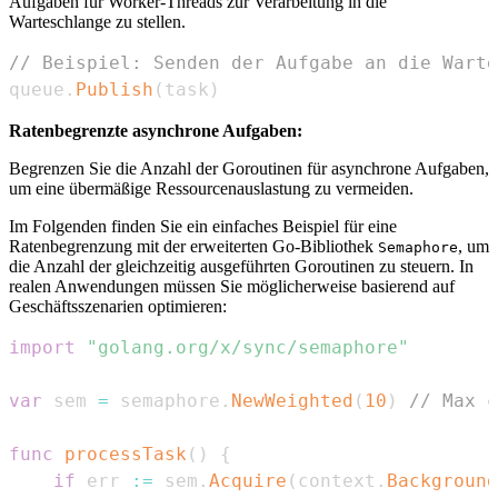
Aufgaben für Worker-Threads zur Verarbeitung in die
Warteschlange zu stellen.
// Beispiel: Senden der Aufgabe an die Warte
queue
.
Publish
(
task
)
Ratenbegrenzte asynchrone Aufgaben:
Begrenzen Sie die Anzahl der Goroutinen für asynchrone Aufgaben,
um eine übermäßige Ressourcenauslastung zu vermeiden.
Im Folgenden finden Sie ein einfaches Beispiel für eine
Ratenbegrenzung mit der erweiterten Go-Bibliothek
, um
Semaphore
die Anzahl der gleichzeitig ausgeführten Goroutinen zu steuern. In
realen Anwendungen müssen Sie möglicherweise basierend auf
Geschäftsszenarien optimieren:
import
"golang.org/x/sync/semaphore"
var
 sem 
=
 semaphore
.
NewWeighted
(
10
)
// Max c
func
processTask
(
)
{
if
 err 
:=
 sem
.
Acquire
(
context
.
Background