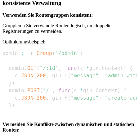
konsistente Verwaltung
Verwenden Sie Routengruppen konsistent:
Gruppieren Sie verwandte Routen logisch, um doppelte
Registrierungen zu vermeiden.
Optimierungsbeispiel:
admin 
:=
 r
.
Group
(
"/admin"
)
{
  admin
.
GET
(
"/:id"
,
func
(
c 
*
gin
.
Context
)
{
    c
.
JSON
(
200
,
 gin
.
H
{
"message"
:
"admin with
}
)
  admin
.
POST
(
"/"
,
func
(
c 
*
gin
.
Context
)
{
    c
.
JSON
(
200
,
 gin
.
H
{
"message"
:
"create adm
}
)
}
Vermeiden Sie Konflikte zwischen dynamischen und statischen
Routen: