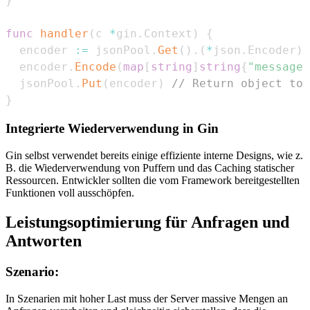
}
func
handler
(
c 
*
gin
.
Context
)
{
  encoder 
:=
 jsonPool
.
Get
(
)
.
(
*
json
.
Encoder
)
  encoder
.
Encode
(
map
[
string
]
string
{
"message"
  jsonPool
.
Put
(
encoder
)
// Return object to 
}
Integrierte Wiederverwendung in Gin
Gin selbst verwendet bereits einige effiziente interne Designs, wie z.
B. die Wiederverwendung von Puffern und das Caching statischer
Ressourcen. Entwickler sollten die vom Framework bereitgestellten
Funktionen voll ausschöpfen.
Leistungsoptimierung für Anfragen und
Antworten
Szenario:
In Szenarien mit hoher Last muss der Server massive Mengen an