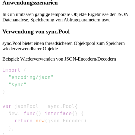
Anwendungsszenarien
In Gin umfassen gängige temporäre Objekte Ergebnisse der JSON-
Datenanalyse, Speicherung von Abfrageparametern usw.
Verwendung von sync.Pool
sync.Pool bietet einen threadsicheren Objektpool zum Speichern
wiederverwendbarer Objekte.
Beispiel: Wiederverwenden von JSON-Encodern/Decodern
import
(
"encoding/json"
"sync"
)
var
 jsonPool 
=
 sync
.
Pool
{
  New
:
func
(
)
interface
{
}
{
return
new
(
json
.
Encoder
)
}
,