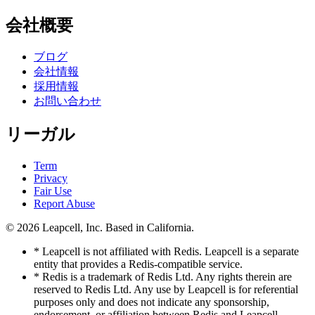
会社概要
ブログ
会社情報
採用情報
お問い合わせ
リーガル
Term
Privacy
Fair Use
Report Abuse
© 2026
Leapcell, Inc.
Based in California.
* Leapcell is not affiliated with Redis. Leapcell is a separate
entity that provides a Redis-compatible service.
* Redis is a trademark of Redis Ltd. Any rights therein are
reserved to Redis Ltd. Any use by Leapcell is for referential
purposes only and does not indicate any sponsorship,
endorsement, or affiliation between Redis and Leapcell.