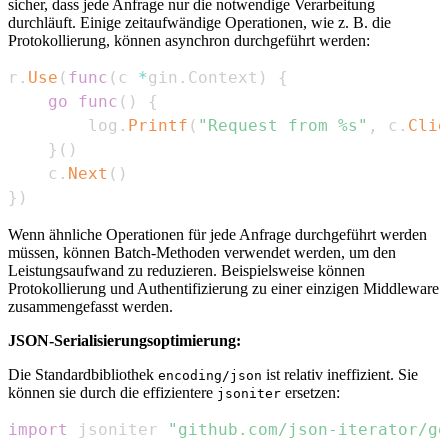
sicher, dass jede Anfrage nur die notwendige Verarbeitung
durchläuft. Einige zeitaufwändige Operationen, wie z. B. die
Protokollierung, können asynchron durchgeführt werden:
r
.
Use
(
func
(
c 
*
gin
.
Context
)
{
go
func
(
)
{
        log
.
Printf
(
"Request from %s"
,
 c
.
Clie
}
(
)
    c
.
Next
(
)
}
)
Wenn ähnliche Operationen für jede Anfrage durchgeführt werden
müssen, können Batch-Methoden verwendet werden, um den
Leistungsaufwand zu reduzieren. Beispielsweise können
Protokollierung und Authentifizierung zu einer einzigen Middleware
zusammengefasst werden.
JSON-Serialisierungsoptimierung:
Die Standardbibliothek
ist relativ ineffizient. Sie
encoding/json
können sie durch die effizientere
ersetzen:
jsoniter
import
 jsoniter 
"github.com/json-iterator/go