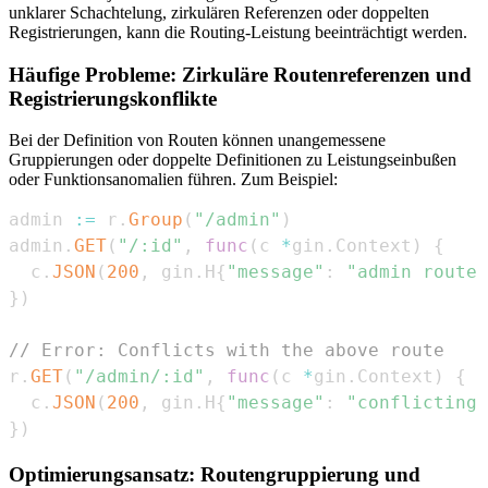
unklarer Schachtelung, zirkulären Referenzen oder doppelten
Registrierungen, kann die Routing-Leistung beeinträchtigt werden.
Häufige Probleme: Zirkuläre Routenreferenzen und
Registrierungskonflikte
Bei der Definition von Routen können unangemessene
Gruppierungen oder doppelte Definitionen zu Leistungseinbußen
oder Funktionsanomalien führen. Zum Beispiel:
admin 
:=
 r
.
Group
(
"/admin"
)
admin
.
GET
(
"/:id"
,
func
(
c 
*
gin
.
Context
)
{
  c
.
JSON
(
200
,
 gin
.
H
{
"message"
:
"admin route"
}
)
// Error: Conflicts with the above route
r
.
GET
(
"/admin/:id"
,
func
(
c 
*
gin
.
Context
)
{
  c
.
JSON
(
200
,
 gin
.
H
{
"message"
:
"conflicting 
}
)
Optimierungsansatz: Routengruppierung und