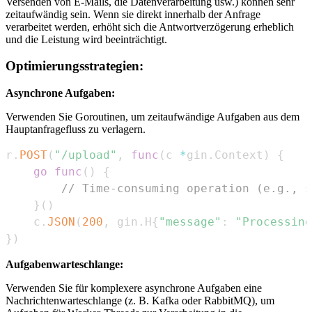
Versenden von E-Mails, die Datenverarbeitung usw.) können sehr
zeitaufwändig sein. Wenn sie direkt innerhalb der Anfrage
verarbeitet werden, erhöht sich die Antwortverzögerung erheblich
und die Leistung wird beeinträchtigt.
Optimierungsstrategien:
Asynchrone Aufgaben:
Verwenden Sie Goroutinen, um zeitaufwändige Aufgaben aus dem
Hauptanfragefluss zu verlagern.
r
.
POST
(
"/upload"
,
func
(
c 
*
gin
.
Context
)
{
go
func
(
)
{
// Time-consuming operation (e.g., s
}
(
)
    c
.
JSON
(
200
,
 gin
.
H
{
"message"
:
"Processing
}
)
Aufgabenwarteschlange:
Verwenden Sie für komplexere asynchrone Aufgaben eine
Nachrichtenwarteschlange (z. B. Kafka oder RabbitMQ), um