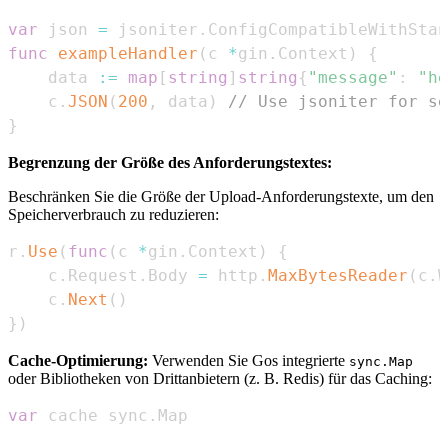
var
 json 
=
 jsoniter
.
func
exampleHandler
(
c 
*
gin
.
Context
)
{
    data 
:=
map
[
string
]
string
{
"message"
:
"he
    c
.
JSON
(
200
,
 data
)
// Use jsoniter for se
}
Begrenzung der Größe des Anforderungstextes:
Beschränken Sie die Größe der Upload-Anforderungstexte, um den
Speicherverbrauch zu reduzieren:
r
.
Use
(
func
(
c 
*
gin
.
Context
)
{
    c
.
Request
.
Body 
=
 http
.
MaxBytesReader
(
c
.
W
    c
.
Next
(
)
}
)
Cache-Optimierung:
Verwenden Sie Gos integrierte
sync.Map
oder Bibliotheken von Drittanbietern (z. B. Redis) für das Caching:
var
 cache sync
.