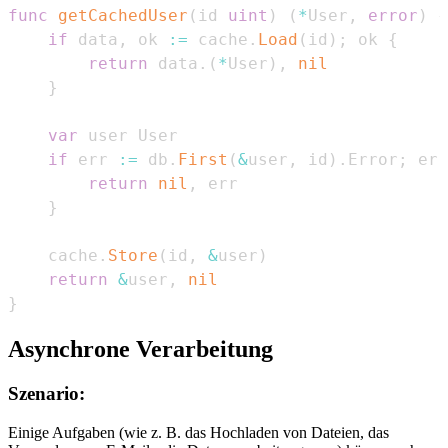
func
getCachedUser
(
id 
uint
)
(
*
User
,
error
)
{
if
 data
,
 ok 
:=
 cache
.
Load
(
id
)
;
 ok 
{
return
 data
.
(
*
User
)
,
nil
}
var
if
 err 
:=
 db
.
First
(
&
user
,
 id
)
.
Error
;
 err
return
nil
,
}
    cache
.
Store
(
id
,
&
user
)
return
&
user
,
nil
}
Asynchrone Verarbeitung
Szenario:
Einige Aufgaben (wie z. B. das Hochladen von Dateien, das