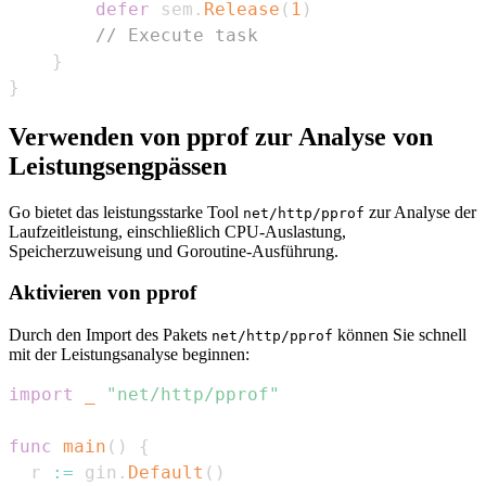
defer
 sem
.
Release
(
1
)
// Execute task
}
}
Verwenden von pprof zur Analyse von
Leistungsengpässen
Go bietet das leistungsstarke Tool
zur Analyse der
net/http/pprof
Laufzeitleistung, einschließlich CPU-Auslastung,
Speicherzuweisung und Goroutine-Ausführung.
Aktivieren von pprof
Durch den Import des Pakets
können Sie schnell
net/http/pprof
mit der Leistungsanalyse beginnen:
import
_
"net/http/pprof"
func
main
(
)
{
  r 
:=
 gin
.
Default
(
)