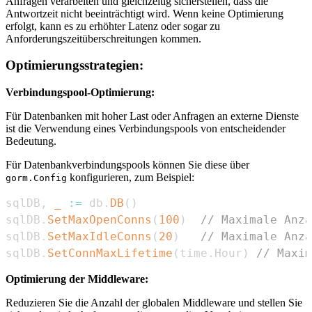
Anfragen verarbeiten und gleichzeitig sicherstellen, dass die
Antwortzeit nicht beeinträchtigt wird. Wenn keine Optimierung
erfolgt, kann es zu erhöhter Latenz oder sogar zu
Anforderungszeitüberschreitungen kommen.
Optimierungsstrategien:
Verbindungspool-Optimierung:
Für Datenbanken mit hoher Last oder Anfragen an externe Dienste
ist die Verwendung eines Verbindungspools von entscheidender
Bedeutung.
Für Datenbankverbindungspools können Sie diese über
konfigurieren, zum Beispiel:
gorm.Config
sqlDB
,
_
:=
 db
.
DB
(
)
sqlDB
.
SetMaxOpenConns
(
100
)
// Maximale Anza
sqlDB
.
SetMaxIdleConns
(
20
)
// Maximale Anza
sqlDB
.
SetConnMaxLifetime
(
time
.
Hour
)
// Maxim
Optimierung der Middleware:
Reduzieren Sie die Anzahl der globalen Middleware und stellen Sie