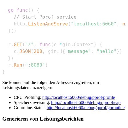
go
func
(
)
{
// Start Pprof service
    http
.
ListenAndServe
(
"localhost:6060"
,
ni
}
(
)
  r
.
GET
(
"/"
,
func
(
c 
*
gin
.
Context
)
{
    c
.
JSON
(
200
,
 gin
.
H
{
"message"
:
"hello"
}
)
}
)
  r
.
Run
(
":8080"
)
}
Sie können auf die folgenden Adressen zugreifen, um
Leistungsdaten anzuzeigen:
CPU-Profiling:
http://localhost:6060/debug/pprof/profile
Speicherzuweisung:
http://localhost:6060/debug/pprof/heap
Goroutine-Status:
http://localhost:6060/debug/pprof/goroutine
Generieren von Leistungsberichten