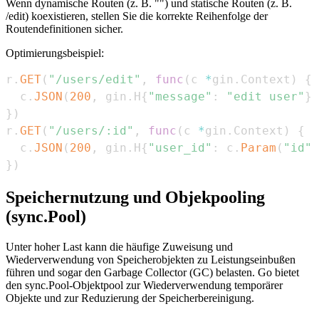
Wenn dynamische Routen (z. B. "
") und statische Routen (z. B.
/edit) koexistieren, stellen Sie die korrekte Reihenfolge der
Routendefinitionen sicher.
Optimierungsbeispiel:
r
.
GET
(
"/users/edit"
,
func
(
c 
*
gin
.
Context
)
{
  c
.
JSON
(
200
,
 gin
.
H
{
"message"
:
"edit user"
}
)
}
)
r
.
GET
(
"/users/:id"
,
func
(
c 
*
gin
.
Context
)
{
  c
.
JSON
(
200
,
 gin
.
H
{
"user_id"
:
 c
.
Param
(
"id"
)
}
)
Speichernutzung und Objekpooling
(sync.Pool)
Unter hoher Last kann die häufige Zuweisung und
Wiederverwendung von Speicherobjekten zu Leistungseinbußen
führen und sogar den Garbage Collector (GC) belasten. Go bietet
den sync.Pool-Objektpool zur Wiederverwendung temporärer
Objekte und zur Reduzierung der Speicherbereinigung.