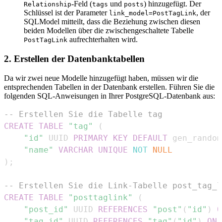
-Feld (
und
) hinzugefügt. Der
Relationship
tags
posts
Schlüssel ist der Parameter
, der
link_model=PostTagLink
SQLModel mitteilt, dass die Beziehung zwischen diesen
beiden Modellen über die zwischengeschaltete Tabelle
aufrechterhalten wird.
PostTagLink
2. Erstellen der Datenbanktabellen
Da wir zwei neue Modelle hinzugefügt haben, müssen wir die
entsprechenden Tabellen in der Datenbank erstellen. Führen Sie die
folgenden SQL-Anweisungen in Ihrer PostgreSQL-Datenbank aus:
-- Erstellen Sie die Tabelle tag
CREATE
TABLE
"tag"
(
"id"
 UUID 
PRIMARY
KEY
DEFAULT
 gen_random
"name"
VARCHAR
UNIQUE
NOT
NULL
)
;
-- Erstellen Sie die Link-Tabelle post_tag_l
CREATE
TABLE
"posttaglink"
(
"post_id"
 UUID 
REFERENCES
"post"
(
"id"
)
O
"tag_id"
 UUID 
REFERENCES
"tag"
(
"id"
)
ON