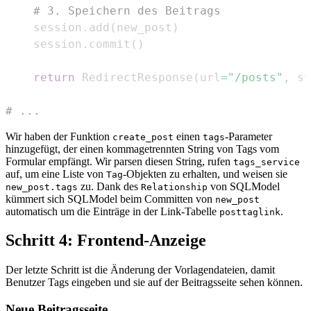
# 3. Speichern des Beitrags
    session
.
add
(
new_post
)
    session
.
commit
(
)
return
 RedirectResponse
(
url
=
"/posts"
,
 st
# ...
Wir haben der Funktion
einen
-Parameter
create_post
tags
hinzugefügt, der einen kommagetrennten String von Tags vom
Formular empfängt. Wir parsen diesen String, rufen
tags_service
auf, um eine Liste von
-Objekten zu erhalten, und weisen sie
Tag
zu. Dank des
von SQLModel
new_post.tags
Relationship
kümmert sich SQLModel beim Committen von
new_post
automatisch um die Einträge in der Link-Tabelle
.
posttaglink
Schritt 4: Frontend-Anzeige
Der letzte Schritt ist die Änderung der Vorlagendateien, damit
Benutzer Tags eingeben und sie auf der Beitragsseite sehen können.
Neue Beitragsseite