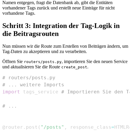
Namen entgegen, fragt die Datenbank ab, gibt die Entitäten
vorhandener Tags zurück und erstellt neue Einträge für nicht
vorhandene Tags.
Schritt 3: Integration der Tag-Logik in
die Beitragsrouten
Nun müssen wir die Route zum Erstellen von Beiträgen ändern, um
Tag-Daten zu akzeptieren und zu verarbeiten.
Öffnen Sie
, importieren Sie den neuen Service
routers/posts.py
und aktualisieren Sie die Route
.
create_post
# routers/posts.py
# ... weitere Imports
import
 tags_service 
# Importieren Sie den Ta
# ...
@router
.
post
(
"/posts"
,
 response_class
=
HTMLRe