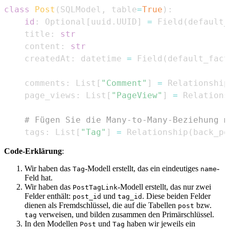
class
Post
(
SQLModel
,
 table
=
True
)
:
id
:
 Optional
[
uuid
.
UUID
]
=
 Field
(
default_
    title
:
str
    content
:
str
    createdAt
:
 datetime 
=
 Field
(
default_fact
    comments
:
 List
[
"Comment"
]
=
 Relationship
    page_views
:
 List
[
"PageView"
]
=
 Relations
# Fügen Sie die Many-to-Many-Beziehung m
    tags
:
 List
[
"Tag"
]
=
 Relationship
(
back_po
Code-Erklärung
:
Wir haben das
-Modell erstellt, das ein eindeutiges
-
Tag
name
Feld hat.
Wir haben das
-Modell erstellt, das nur zwei
PostTagLink
Felder enthält:
und
. Diese beiden Felder
post_id
tag_id
dienen als Fremdschlüssel, die auf die Tabellen
bzw.
post
verweisen, und bilden zusammen den Primärschlüssel.
tag
In den Modellen
und
haben wir jeweils ein
Post
Tag