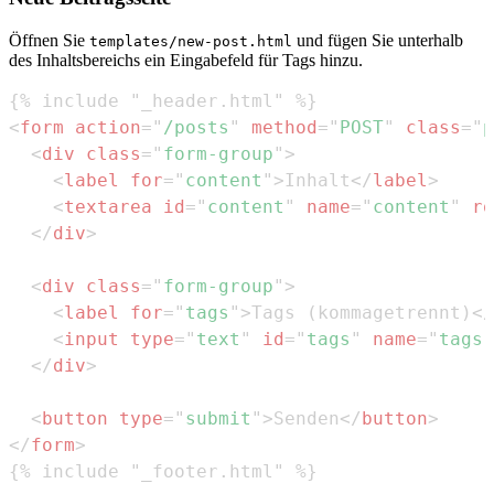
Öffnen Sie
und fügen Sie unterhalb
templates/new-post.html
des Inhaltsbereichs ein Eingabefeld für Tags hinzu.
<
form
action
=
"
/posts
"
method
=
"
POST
"
class
=
"
p
<
div
class
=
"
form-group
"
>
<
label
for
=
"
content
"
>
Inhalt
</
label
>
<
textarea
id
=
"
content
"
name
=
"
content
"
ro
</
div
>
<
div
class
=
"
form-group
"
>
<
label
for
=
"
tags
"
>
Tags (kommagetrennt)
</
<
input
type
=
"
text
"
id
=
"
tags
"
name
=
"
tags
"
</
div
>
<
button
type
=
"
submit
"
>
Senden
</
button
>
</
form
>
{% include "_footer.html" %}