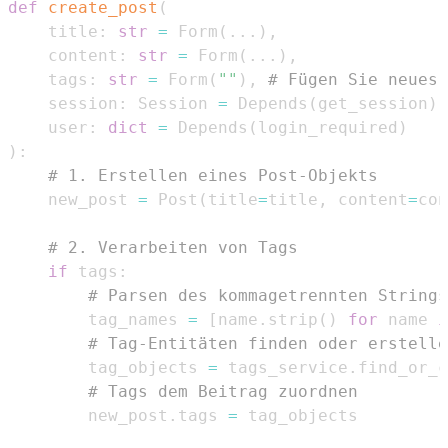
def
create_post
(
    title
:
str
=
 Form
(
.
.
.
)
,
    content
:
str
=
 Form
(
.
.
.
)
,
    tags
:
str
=
 Form
(
""
)
,
# Fügen Sie neues 
    session
:
 Session 
=
 Depends
(
get_session
)
,
    user
:
dict
=
 Depends
(
login_required
)
)
:
# 1. Erstellen eines Post-Objekts
    new_post 
=
 Post
(
title
=
title
,
 content
=
con
# 2. Verarbeiten von Tags
if
 tags
:
# Parsen des kommagetrennten Strings
        tag_names 
=
[
name
.
strip
(
)
for
 name 
i
# Tag-Entitäten finden oder erstelle
        tag_objects 
=
 tags_service
.
find_or_c
# Tags dem Beitrag zuordnen
        new_post
.
tags 
=