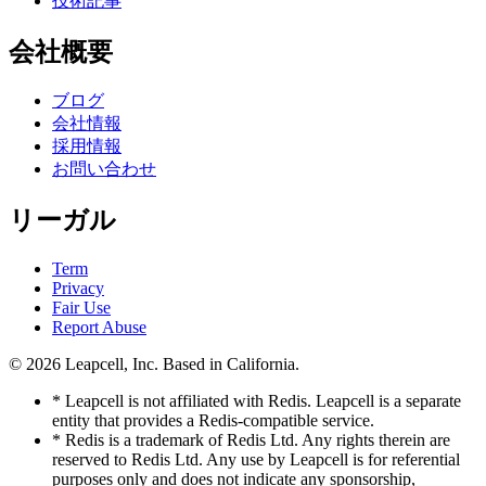
技術記事
会社概要
ブログ
会社情報
採用情報
お問い合わせ
リーガル
Term
Privacy
Fair Use
Report Abuse
© 2026
Leapcell, Inc.
Based in California.
* Leapcell is not affiliated with Redis. Leapcell is a separate
entity that provides a Redis-compatible service.
* Redis is a trademark of Redis Ltd. Any rights therein are
reserved to Redis Ltd. Any use by Leapcell is for referential
purposes only and does not indicate any sponsorship,