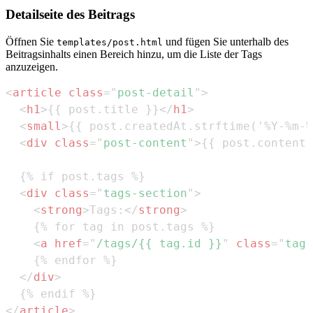
Detailseite des Beitrags
Öffnen Sie
und fügen Sie unterhalb des
templates/post.html
Beitragsinhalts einen Bereich hinzu, um die Liste der Tags
anzuzeigen.
<
article
class
=
"
post-detail
"
>
<
h1
>
{{ post.title }}
</
h1
>
<
small
>
{{ post.createdAt.strftime('%Y-%m-%
<
div
class
=
"
post-content
"
>
{{ post.content 
<
div
class
=
"
tags-section
"
>
<
strong
>
Tags:
</
strong
>
<
a
href
=
"
/tags/{{ tag.id }}
"
class
=
"
tag-
</
div
>
</
article
>