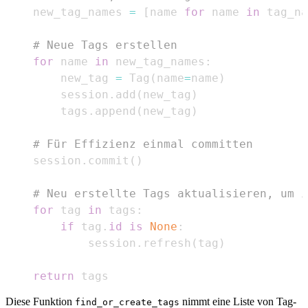
    new_tag_names 
=
[
name 
for
 name 
in
 tag_na
# Neue Tags erstellen
for
 name 
in
 new_tag_names
:
        new_tag 
=
 Tag
(
name
=
name
)
        session
.
add
(
new_tag
)
        tags
.
append
(
new_tag
)
# Für Effizienz einmal committen
    session
.
commit
(
)
# Neu erstellte Tags aktualisieren, um i
for
 tag 
in
 tags
:
if
 tag
.
id
is
None
:
            session
.
refresh
(
tag
)
return
 tags
Diese Funktion
nimmt eine Liste von Tag-
find_or_create_tags