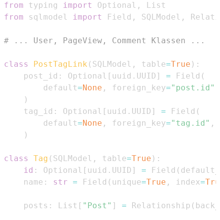
from
 typing 
import
 Optional
,
from
 sqlmodel 
import
 Field
,
 SQLModel
,
# ... User, PageView, Comment Klassen ...
class
PostTagLink
(
SQLModel
,
 table
=
True
)
:
    post_id
:
 Optional
[
uuid
.
UUID
]
=
 Field
(
        default
=
None
,
 foreign_key
=
"post.id"
,
)
    tag_id
:
 Optional
[
uuid
.
UUID
]
=
 Field
(
        default
=
None
,
 foreign_key
=
"tag.id"
,
 
)
class
Tag
(
SQLModel
,
 table
=
True
)
:
id
:
 Optional
[
uuid
.
UUID
]
=
 Field
(
default_
    name
:
str
=
 Field
(
unique
=
True
,
 index
=
Tru
    posts
:
 List
[
"Post"
]
=
 Relationship
(
back_