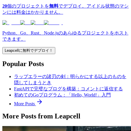
20
個のプロジェクトを
無料
でデプロイ。アイドル状態のマシ
ンには料金はかかりません。
Python、Go、Rust、Node.jsのあらゆるプロジェクトをホスト
できます。
Leapcellに無料でデプロイ！
Popular Posts
ラップエラーの諸刃の剣：明らかにする以上のものを
隠してしまうとき
FastAPIで完璧なブログを構築：コメントに返信する
初めてのGoプログラム：「Hello, World!」入門
More Posts
More Posts from Leapcell