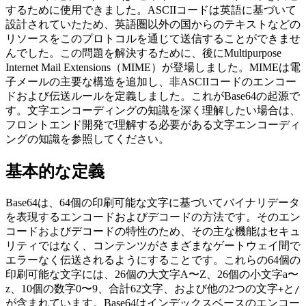
するために使用できました。ASCIIコードは英語に基づいて
設計されていたため、英語圏以外の国からのテキストなどの
リソースをこのプロトコルを通じて送信することができませ
んでした。この問題を解決するために、後にMultipurpose
Internet Mail Extensions（MIME）が登場しました。MIMEは電
子メールの主要な構造を追加し、非ASCIIコードのエンコー
ドおよび伝送ルールを定義しました。これがBase64の起源で
す。文字エンコーディングの知識を深く理解したい場合は、
フロントエンド開発で理解する必要がある文字エンコーディ
ングの知識を参照してください。
基本的な定義
Base64は、64個の印刷可能な文字に基づいてバイナリデータ
を表現するエンコードおよびデコードの方法です。そのエン
コードおよびデコードの特性のため、その主な機能はセキュ
リティではなく、コンテンツがさまざまなゲートウェイ間で
エラーなく伝送されるようにすることです。これらの64個の
印刷可能な文字には、26個の大文字A〜Z、26個の小文字a〜
z、10個の数字0〜9、合計62文字、および他の2つの文字
と
+
/
が含まれています。Base64はインデックスベースのエンコー