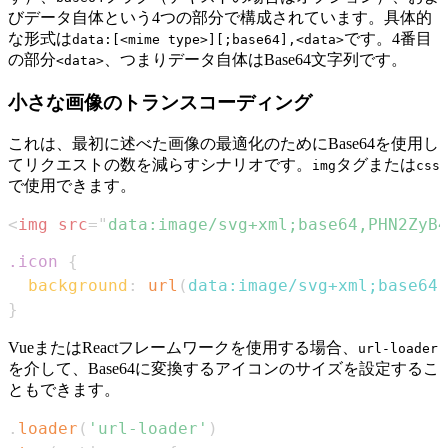
びデータ自体という4つの部分で構成されています。具体的
な形式は
です。4番目
data:[<mime type>][;base64],<data>
の部分
、つまりデータ自体はBase64文字列です。
<data>
小さな画像のトランスコーディング
これは、最初に述べた画像の最適化のためにBase64を使用し
てリクエストの数を減らすシナリオです。
タグまたは
img
css
で使用できます。
<
img
src
=
"
data:image/svg+xml;base64,PHN2ZyB4
.icon
{
background
:
url
(
data:image/svg+xml;base64,
}
VueまたはReactフレームワークを使用する場合、
url-loader
を介して、Base64に変換するアイコンのサイズを設定するこ
ともできます。
.
loader
(
'url-loader'
)