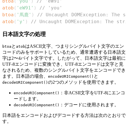
btoa
(
'you'
)
// 'eW91'
atob
(
'eW91'
)
// 'you'
btoa
(
'馬鹿'
)
// Uncaught DOMException: The s
atob
(
'y'
)
// Uncaught DOMException: The stri
日本語文字の処理
と
はASCII文字、つまりシングルバイト文字のエン
btoa
atob
コードのみをサポートしているため、通常遭遇する日本語文
字は2〜4バイト文字です。したがって、日本語文字は最初に
UTF-8エンコードに変換でき、UTF-8エンコードは文字と見
なされるため、複数のシングルバイト文字をエンコードでき
ます。日本語の場合、
と
encodeURIComponent()
の2つのメソッドを使用できます。
decodeURIComponent()
：非ACSII文字をUTF-8にエンコ
encodeURIComponent()
ードします。
：デコードに使用されます。
decodeURIComponent()
日本語をエンコードおよびデコードする方法は次のとおりで
す。