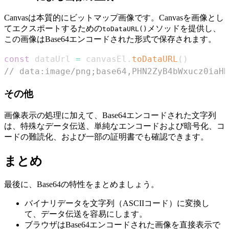
Canvasは本質的にビットマップ画像です。Canvasを画像とし
てエクスポートするための
メソッドを提供し、
toDataURL()
この画像はBase64エンコードされた形式で保存されます。
const
 dataUrl 
=
 canvasEl
.
toDataURL
(
)
// data:image/png;base64,PHN2ZyB4bWxucz0iaHR
その他
画像表示の処理に加えて、Base64エンコードされた文字列
は、特殊なデータ伝送、単純なエンコードおよび暗号化、コ
ードの難読化、および一部の証明書でも確認できます。
まとめ
最後に、Base64の特性をまとめましょう。
バイナリデータを文字列（ASCIIコード）に変換し
て、データ伝送を容易にします。
ブラウザはBase64エンコードされた画像を直接表示で