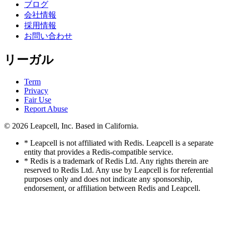
ブログ
会社情報
採用情報
お問い合わせ
リーガル
Term
Privacy
Fair Use
Report Abuse
© 2026
Leapcell, Inc.
Based in California.
* Leapcell is not affiliated with Redis. Leapcell is a separate
entity that provides a Redis-compatible service.
* Redis is a trademark of Redis Ltd. Any rights therein are
reserved to Redis Ltd. Any use by Leapcell is for referential
purposes only and does not indicate any sponsorship,
endorsement, or affiliation between Redis and Leapcell.