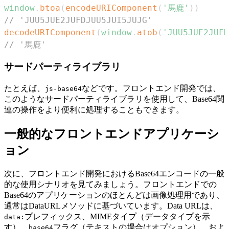
window
.
btoa
(
encodeURIComponent
(
'馬鹿'
)
)
// 'JUU5JUE2JUFDJUU5JUI5JUJG'
decodeURIComponent
(
window
.
atob
(
'JUU5JUE2JUFD
// '馬鹿'
サードパーティライブラリ
たとえば、
などです。フロントエンド開発では、
js-base64
このようなサードパーティライブラリを使用して、Base64関
連の操作をより便利に処理することもできます。
一般的なフロントエンドアプリケーシ
ョン
次に、フロントエンド開発におけるBase64エンコードの一般
的な使用シナリオを見てみましょう。フロントエンドでの
Base64のアプリケーションのほとんどは画像処理用であり、
通常はDataURLメソッドに基づいています。Data URLは、
プレフィックス、MIMEタイプ（データタイプを示
data:
す）、
フラグ（テキストの場合はオプション）、およ
base64