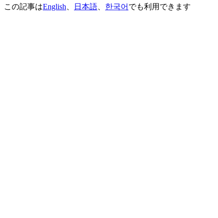
この記事は
English
、
日本語
、
한국어
でも利用できます