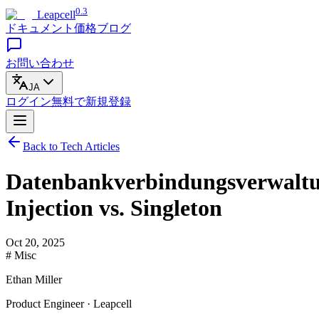
0.3
Leapcell
ドキュメント
価格
ブログ
お問い合わせ
JA
ログイン
無料で
新規登録
Back to Tech Articles
Datenbankverbindungsverwaltu
Injection vs. Singleton
Oct 20, 2025
# Misc
Ethan Miller
Product Engineer · Leapcell