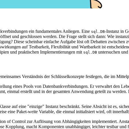
nkverbindungen ein fundamentales Anliegen. Eine
-Instanz in G
sql.DB
fnet und geschlossen werden. Die Frage stellt sich dann: Wie instanzi
ügung? Diese scheinbar einfache Aufgabe löst oft Debatten zwischen
swirkungen auf Testbarkeit, Flexibilität und Wartbarkeit ist entschei
nzipien und praktischen Implementierungen mit
untersuchen und 
sql.DB
gemeinsames Verständnis der Schlüsselkonzepte festlegen, die im Mittel
tellung eines Pools von Datenbankverbindungen. Er verwaltet den Leb
mmt, einmal erstellt und in der gesamten Anwendung geteilt zu werde
asse auf eine "einzige" Instanz beschränkt. Seine Absicht ist es, sicher
ise eine Paket-weite Variable, die einmal initialisiert wird, oft innerhal
ion of Control zur Auflösung von Abhängigkeiten implementiert. Ansta
dert lose Kopplung, macht Komponenten unabhängiger, leichter testbar u