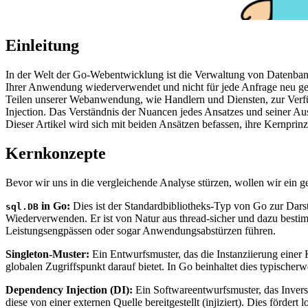
Einleitung
In der Welt der Go-Webentwicklung ist die Verwaltung von Datenba
Ihrer Anwendung wiederverwendet und nicht für jede Anfrage neu geöf
Teilen unserer Webanwendung, wie Handlern und Diensten, zur Verf
Injection. Das Verständnis der Nuancen jedes Ansatzes und seiner Au
Dieser Artikel wird sich mit beiden Ansätzen befassen, ihre Kernpri
Kernkonzepte
Bevor wir uns in die vergleichende Analyse stürzen, wollen wir ein 
in Go:
Dies ist der Standardbibliotheks-Typ von Go zur Dars
sql.DB
Wiederverwenden. Er ist von Natur aus thread-sicher und dazu besti
Leistungsengpässen oder sogar Anwendungsabstürzen führen.
Singleton-Muster:
Ein Entwurfsmuster, das die Instanziierung einer Kl
globalen Zugriffspunkt darauf bietet. In Go beinhaltet dies typischerwe
Dependency Injection (DI):
Ein Softwareentwurfsmuster, das Invers
diese von einer externen Quelle bereitgestellt (injiziert). Dies för