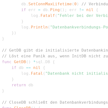
		db
.
SetConnMaxLifetime
(
0
)
// Verbindu
if
 err 
=
 db
.
Ping
(
)
;
 err 
!=
nil
{
			log
.
Fatalf
(
"Fehler bei der Verbi
}
		log
.
Println
(
"Datenbankverbindungs-Po
}
)
}
// GetDB gibt die initialisierte Datenbankin
// Löst eine Panik aus, wenn InitDB nicht zu
func
GetDB
(
)
*
sql
.
DB 
{
if
 db 
==
nil
{
		log
.
Fatal
(
"Datenbank nicht initialis
}
return
}
// CloseDB schließt den Datenbankverbindungs