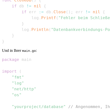
func
CloseDB
(
)
{
if
 db 
!=
nil
{
if
 err 
:=
 db
.
Close
(
)
;
 err 
!=
nil
{
			log
.
Printf
(
"Fehler beim Schließe
}
		log
.
Println
(
"Datenbankverbindungs-Po
}
}
Und in Ihrer
:
main.go
package
import
(
"fmt"
"log"
"net/http"
"os"
"yourproject/database"
// Angenommen, Ih