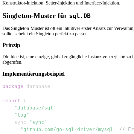
Konstruktor-Injektion, Setter-Injektion und Interface-Injektion.
Singleton-Muster für
sql.DB
Das Singleton-Muster ist oft ein intuitiver erster Ansatz zur Verwal
sollte, scheint ein Singleton perfekt zu passen.
Prinzip
Die Idee ist, eine einzige, global zugängliche Instanz von
zu h
sql.DB
abgerufen.
Implementierungsbeispiel
package
import
(
"database/sql"
"log"
	sync 
"sync"
_
"github.com/go-sql-driver/mysql"
// Er