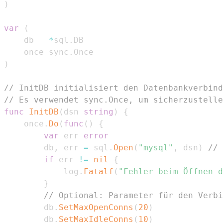
)
var
(
	db   
*
sql
.
	once sync
.
)
// InitDB initialisiert den Datenbankverbind
// Es verwendet sync.Once, um sicherzustelle
func
InitDB
(
dsn 
string
)
{
	once
.
Do
(
func
(
)
{
var
 err 
error
		db
,
 err 
=
 sql
.
Open
(
"mysql"
,
 dsn
)
// 
if
 err 
!=
nil
{
			log
.
Fatalf
(
"Fehler beim Öffnen d
}
// Optional: Parameter für den Verbi
		db
.
SetMaxOpenConns
(
20
)
		db
.
SetMaxIdleConns
(
10
)