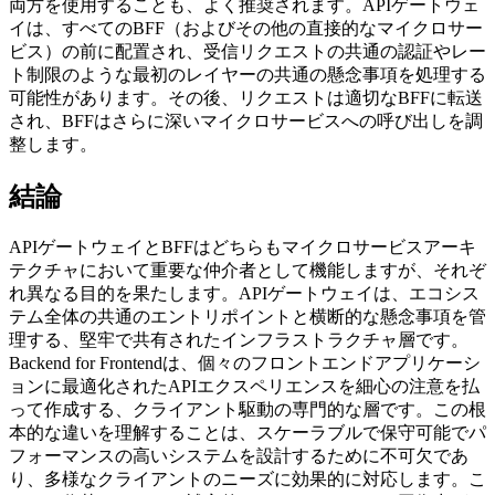
両方を使用することも、よく推奨されます。APIゲートウェ
イは、すべてのBFF（およびその他の直接的なマイクロサー
ビス）の前に配置され、受信リクエストの共通の認証やレー
ト制限のような最初のレイヤーの共通の懸念事項を処理する
可能性があります。その後、リクエストは適切なBFFに転送
され、BFFはさらに深いマイクロサービスへの呼び出しを調
整します。
結論
APIゲートウェイとBFFはどちらもマイクロサービスアーキ
テクチャにおいて重要な仲介者として機能しますが、それぞ
れ異なる目的を果たします。APIゲートウェイは、エコシス
テム全体の共通のエントリポイントと横断的な懸念事項を管
理する、堅牢で共有されたインフラストラクチャ層です。
Backend for Frontendは、個々のフロントエンドアプリケーシ
ョンに最適化されたAPIエクスペリエンスを細心の注意を払
って作成する、クライアント駆動の専門的な層です。この根
本的な違いを理解することは、スケーラブルで保守可能でパ
フォーマンスの高いシステムを設計するために不可欠であ
り、多様なクライアントのニーズに効果的に対応します。こ