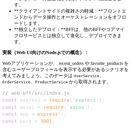
す。
**クライアントサイドの複雑さの軽減：**フロントエ
ンドからデータ操作とオーケストレーションをオフロ
ードします。
**独立したデプロイ：**BFFは、他のBFFやコアマイ
クロサービスとは独立して進化し、デプロイできま
す。
実装（Web UI向けのNode.jsでの概念）：
Webアプリケーションが、 recent_orders や favorite_products を
含むユーザープロフィールを表示する必要があるシナリオを
考えてみましょう。このデータは
、
UserService
、
から取得されます。
OrderService
ProductService
// web-bff/src/index.js
const
 express 
=
require
(
'express'
)
;
const
 axios 
=
require
(
'axios'
)
;
const
 app 
=
express
(
)
;
const
 port 
=
3001
;