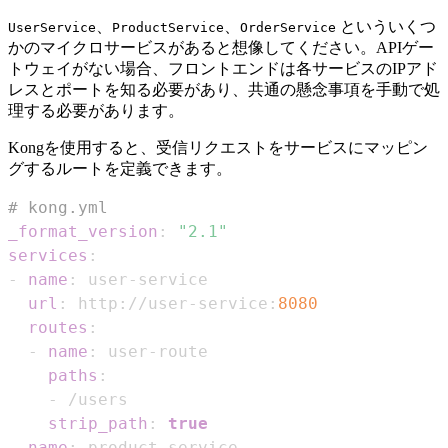
、
、
といういくつ
UserService
ProductService
OrderService
かのマイクロサービスがあると想像してください。APIゲー
トウェイがない場合、フロントエンドは各サービスのIPアド
レスとポートを知る必要があり、共通の懸念事項を手動で処
理する必要があります。
Kongを使用すると、受信リクエストをサービスにマッピン
グするルートを定義できます。
# kong.yml
_format_version
:
"2.1"
services
:
-
name
:
 user
-
url
:
 http
:
//user
-
service
:
8080
routes
:
-
name
:
 user
-
paths
:
-
strip_path
:
true
-
name
:
 product
-