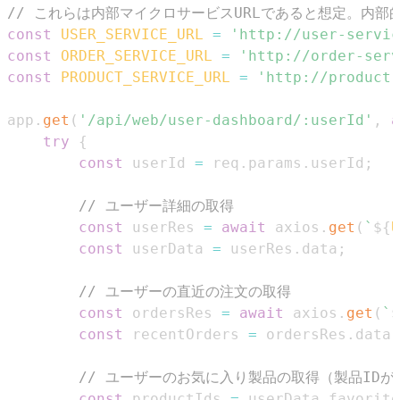
// これらは内部マイクロサービスURLであると想定。内部
const
USER_SERVICE_URL
=
'http://user-servic
const
ORDER_SERVICE_URL
=
'http://order-serv
const
PRODUCT_SERVICE_URL
=
'http://product-
app
.
get
(
'/api/web/user-dashboard/:userId'
,
a
try
{
const
 userId 
=
 req
.
params
.
userId
;
// ユーザー詳細の取得
const
 userRes 
=
await
 axios
.
get
(
`
${
U
const
 userData 
=
 userRes
.
data
;
// ユーザーの直近の注文の取得
const
 ordersRes 
=
await
 axios
.
get
(
`
$
const
 recentOrders 
=
 ordersRes
.
data
;
// ユーザーのお気に入り製品の取得（製品ID
const
 productIds 
=
 userData
.
favorite