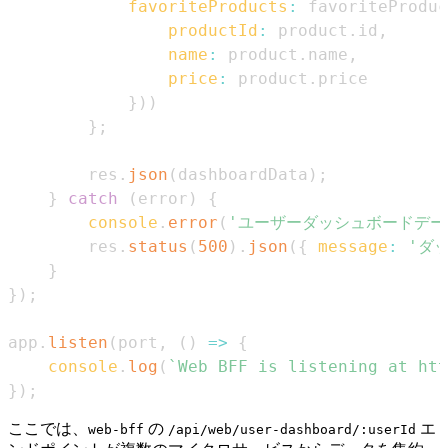
favoriteProducts
:
 favoriteProduc
productId
:
 product
.
id
,
name
:
 product
.
name
,
price
:
 product
.
price
}
)
)
}
;
        res
.
json
(
dashboardData
)
;
}
catch
(
error
)
{
console
.
error
(
'ユーザーダッシュボードデー
        res
.
status
(
500
)
.
json
(
{
message
:
'ダ
}
}
)
;
app
.
listen
(
port
,
(
)
=>
{
console
.
log
(
`
Web BFF is listening at htt
}
)
;
ここでは、
の
エ
web-bff
/api/web/user-dashboard/:userId