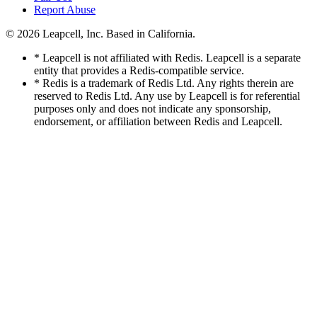
Report Abuse
© 2026
Leapcell, Inc.
Based in California.
* Leapcell is not affiliated with Redis. Leapcell is a separate
entity that provides a Redis-compatible service.
* Redis is a trademark of Redis Ltd. Any rights therein are
reserved to Redis Ltd. Any use by Leapcell is for referential
purposes only and does not indicate any sponsorship,
endorsement, or affiliation between Redis and Leapcell.