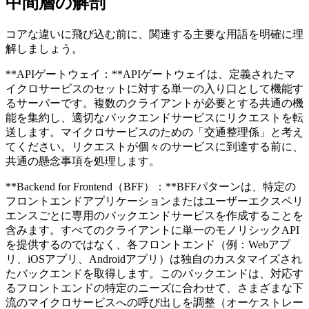
中間層の解剖
コアな違いに飛び込む前に、関連する主要な用語を明確に理
解しましょう。
**APIゲートウェイ：**APIゲートウェイは、定義されたマ
イクロサービスのセットに対する単一の入り口として機能す
るサーバーです。複数のクライアントが必要とする共通の機
能を集約し、適切なバックエンドサービスにリクエストを転
送します。マイクロサービスのための「交通整理係」と考え
てください。リクエストが個々のサービスに到達する前に、
共通の懸念事項を処理します。
**Backend for Frontend（BFF）：**BFFパターンは、特定の
フロントエンドアプリケーションまたはユーザーエクスペリ
エンスごとに専用のバックエンドサービスを作成することを
含みます。すべてのクライアントに単一のモノリシックAPI
を提供するのではなく、各フロントエンド（例：Webアプ
リ、iOSアプリ、Androidアプリ）は独自のカスタマイズされ
たバックエンドを取得します。このバックエンドは、対応す
るフロントエンドの特定のニーズに合わせて、さまざまな下
流のマイクロサービスへの呼び出しを調整（オーケストレー