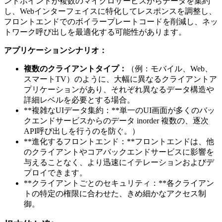
ンドポイントが複数のマイクロサービスからデータを集約
し、Webインターフェイスに特化してレスポンスを調整し、
フロントエンドでのボイラープレートコードを削減し、ネッ
トワーク呼び出しを最適化する可能性があります。
アプリケーションシナリオ：
複数のクライアントタイプ：
（例：モバイル、Web、
スマートTV）のように、大幅に異なるクライアントア
プリケーションがあり、それぞれ異なるデータ構造や
詳細レベルを必要とする場合。
**複雑なUIデータ集約：**単一のUI画面が多くのバッ
クエンドサービスからのデータ inorder 複数の、逐次
API呼び出しを行うのを防ぐ。）
**進化するフロントエンド：**フロントエンドは、他
のクライアントやコアバックエンドサービスに影響を
与えることなく、より迅速にイテレーションおよびデ
プロイできます。
**クライアントごとのセキュリティ：**各クライアン
トの特定の権限に合わせた、きめ細かなアクセス制
御。