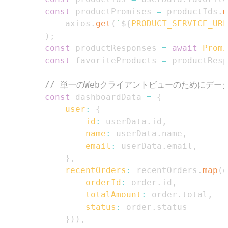
const
 productPromises 
=
 productIds
.
m
            axios
.
get
(
`
${
PRODUCT_SERVICE_URL
)
;
const
 productResponses 
=
await
Promi
const
 favoriteProducts 
=
 productResp
// 単一のWebクライアントビューのためにデー
const
 dashboardData 
=
{
user
:
{
id
:
 userData
.
id
,
name
:
 userData
.
name
,
email
:
 userData
.
email
,
}
,
recentOrders
:
 recentOrders
.
map
(
o
orderId
:
 order
.
id
,
totalAmount
:
 order
.
total
,
status
:
 order
.
status
}
)
)
,