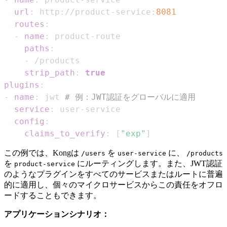
url
:
 http
:
//product
-
service
:
8081
routes
:
-
name
:
 product
-
paths
:
-
strip_path
:
true
plugins
:
-
name
:
 jwt 
# 例：JWT認証をグローバルに適用
service
:
 user
-
config
:
claims_to_verify
:
[
"exp"
]
この例では、Kongは
を
に、
/users
user-service
/products
を
にルーティングします。また、JWT認証
product-service
のようなプラグインをすべてのサービスまたはルートに普遍
的に適用し、個々のマイクロサービスからこの責任をオフロ
ードすることもできます。
アプリケーションシナリオ：