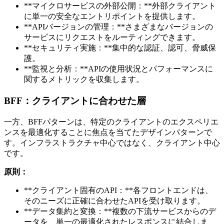
**マイクロサービスの外部公開：**外部クライアント
に単一の安全なエントリポイントを提供します。
**APIバージョンの管理：**さまざまなバージョンの
サービスにリクエストをルーティングできます。
**セキュリティ実施：**集中的な認証、認可、脅威保
護。
**監視と分析：**APIの使用状況とパフォーマンスに
関するメトリックを収集します。
BFF：クライアントに合わせた層
一方、BFFパターンは、特定のクライアントのエクスペリエ
ンスを最適化することに焦点を当てたデザインパターンで
す。インフラストラクチャ中心ではなく、クライアント中心
です。
原則：
**クライアント固有のAPI：**各フロントエンドは、
そのニーズに正確に合わせたAPIを受け取ります。
**データ集約と変換：**複数の下流サービスからのデ
ータを、単一の最適化されたレスポンスに結合しま