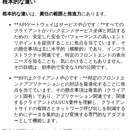
根本的な違い
根本的な違い
は、
責任の範囲と推進力
にあります。
**APIゲートウェイは
サービス中心
です：**すべての
クライアントが
バックエンドサービス全体
と対話する
ための、安定した安全でパフォーマンスの高いエント
リポイントを提供することに焦点を当てています。そ
の懸念事項は主に水平的（横断的）であり、インフラ
ストラクチャ関連です。特定のフロントエンドの表示
ニーズを知ることも、気にかけることもありません。
その目標は、効率的で安全なAPIの公開です。
**BFFは
クライアント中心
です：**
特定のフロントエ
ンドアプリケーション
との対話を最適化することに焦
点を当てています。その懸念事項は垂直的（クライア
ント固有）であり、アプリケーション関連です。関連
するクライアントのUI/UX要件を理解し、クライアン
トサイドの複雑さとネットワーク呼び出しを削減する
ためにデータを集約および変換する専門的なアダプタ
ーとして機能します。