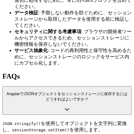
適切に処理するために、常にtry-catchブロックを含めて
ください。
データ検証
: 予期しない動作を防ぐために、セッション
ストレージから取得したデータを使用する前に検証し
てください。
セキュリティに関する考慮事項
: ブラウザの開発者ツー
ルからアクセスできるため、セッションストレージに
機密情報を保存しないでください。
サービス抽象化
: コードの再利用性と保守性を高めるた
めに、セッションストレージのロジックをサービス内
にカプセル化します。
FAQs
AngularでJSONオブジェクトをセッションストレージに保存するには
どうすればよいですか？
を使用してオブジェクトを文字列に変換
JSON.stringify()
し、
を使用します。
sessionStorage.setItem()