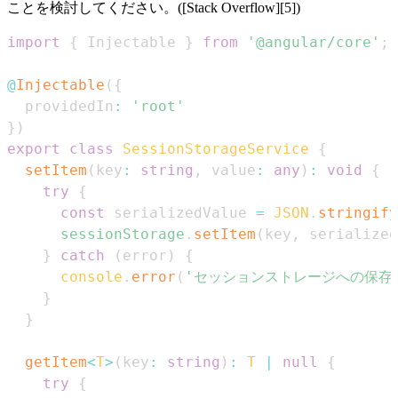
ことを検討してください。([Stack Overflow][5])
import
{
Injectable
}
from
'@angular/core'
;
@
Injectable
(
{
  providedIn
:
'root'
}
)
export
class
SessionStorageService
{
setItem
(
key
:
string
,
 value
:
any
)
:
void
{
try
{
const
 serializedValue 
=
JSON
.
stringify
sessionStorage
.
setItem
(
key
,
 serialized
}
catch
(
error
)
{
console
.
error
(
'セッションストレージへの保存
}
}
getItem
<
T
>
(
key
:
string
)
:
T
|
null
{
try
{