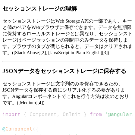
セッションストレージの理解
セッションストレージはWeb Storage APIの一部であり、キー
と値のペアをWebブラウザに保存できます。データを無期限
に保持するローカルストレージとは異なり、セッションスト
レージはページセッションの期間中のみデータを保持しま
す。ブラウザのタブが閉じられると、データはクリアされま
す。([Stack Abuse][2], [JavaScript in Plain English][3])
JSONデータをセッションストレージに保存する
セッションストレージは文字列のみを保存できるため、
JSONデータを保存する前にシリアル化する必要がありま
す。Angularコンポーネントでこれを行う方法は次のとおり
です。([Medium][4])
import
{
Component
,
OnInit
}
from
'@angular/
@
Component
(
{