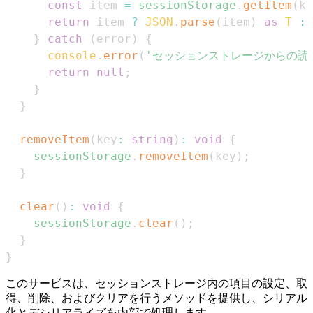
const
 item 
=
sessionStorage
.
getItem
(
ke
return
 item 
?
JSON
.
parse
(
item
)
as
T
:
}
catch
(
error
)
{
console
.
error
(
'セッションストレージからの読
return
null
;
}
}
removeItem
(
key
:
string
)
:
void
{
sessionStorage
.
removeItem
(
key
)
;
}
clear
(
)
:
void
{
sessionStorage
.
clear
(
)
;
}
}
このサービスは、セッションストレージ内の項目の設定、取
得、削除、およびクリアを行うメソッドを提供し、シリアル
化とデシリアライズを内部で処理します。