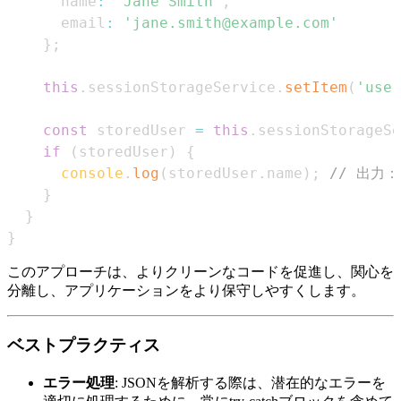
      name
:
'Jane Smith'
,
      email
:
'jane.smith@example.com'
}
;
this
.
sessionStorageService
.
setItem
(
'user
const
 storedUser 
=
this
.
sessionStorageSe
if
(
storedUser
)
{
console
.
log
(
storedUser
.
name
)
;
// 出力：J
}
}
}
このアプローチは、よりクリーンなコードを促進し、関心を
分離し、アプリケーションをより保守しやすくします。
ベストプラクティス
エラー処理
: JSONを解析する際は、潜在的なエラーを