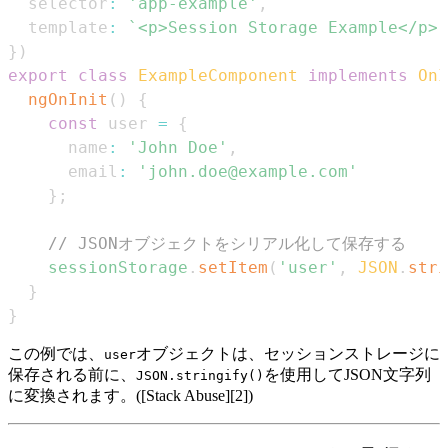
  selector
:
'app-example'
,
  template
:
`
<p>Session Storage Example</p>
`
}
)
export
class
ExampleComponent
implements
OnI
ngOnInit
(
)
{
const
 user 
=
{
      name
:
'John Doe'
,
      email
:
'john.doe@example.com'
}
;
// JSONオブジェクトをシリアル化して保存する
sessionStorage
.
setItem
(
'user'
,
JSON
.
stri
}
}
この例では、
オブジェクトは、セッションストレージに
user
保存される前に、
を使用してJSON文字列
JSON.stringify()
に変換されます。([Stack Abuse][2])