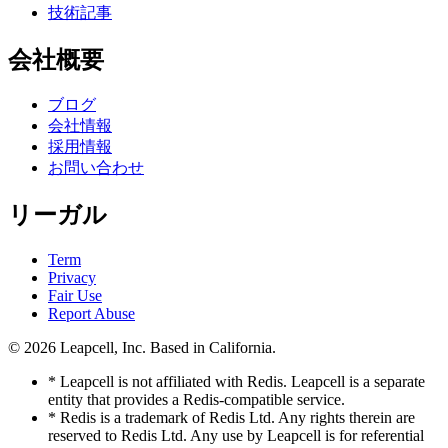
技術記事
会社概要
ブログ
会社情報
採用情報
お問い合わせ
リーガル
Term
Privacy
Fair Use
Report Abuse
© 2026
Leapcell, Inc.
Based in California.
* Leapcell is not affiliated with Redis. Leapcell is a separate
entity that provides a Redis-compatible service.
* Redis is a trademark of Redis Ltd. Any rights therein are
reserved to Redis Ltd. Any use by Leapcell is for referential