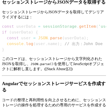
セッションストレージからJSONデータを取得する
セッションストレージからJSONデータを取得してデシリア
ライズするには：
const
 userData 
=
sessionStorage
.
getItem
(
'use
if
(
userData
)
{
const
 user 
=
JSON
.
parse
(
userData
)
;
console
.
log
(
user
.
name
)
;
// 出力：John Doe
}
このコードは、セッションストレージから文字列化された
JSONを取得し、
を使用してJavaScriptオブジェ
JSON.parse()
クトに解析し直します。([Stack Abuse][2])
Angularでセッションストレージサービスを作成す
る
コードの整理と再利用性を向上させるために、セッションス
トレージの操作を処理するための専用のサービスを作成する