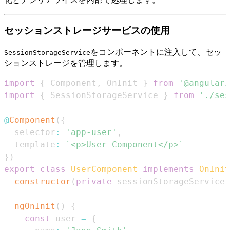
セッションストレージサービスの使用
をコンポーネントに注入して、セッ
SessionStorageService
ションストレージを管理します。
import
{
Component
,
OnInit
}
from
'@angular/
import
{
SessionStorageService
}
from
'./ses
@
Component
(
{
  selector
:
'app-user'
,
  template
:
`
<p>User Component</p>
`
}
)
export
class
UserComponent
implements
OnInit
constructor
(
private
 sessionStorageService
:
ngOnInit
(
)
{
const
 user 
=
{