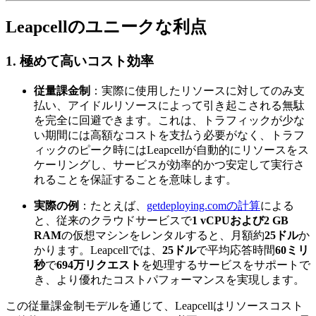
Leapcellのユニークな利点
1. 極めて高いコスト効率
従量課金制
：実際に使用したリソースに対してのみ支
払い、アイドルリソースによって引き起こされる無駄
を完全に回避できます。これは、トラフィックが少な
い期間には高額なコストを支払う必要がなく、トラフ
ィックのピーク時にはLeapcellが自動的にリソースをス
ケーリングし、サービスが効率的かつ安定して実行さ
れることを保証することを意味します。
実際の例
：たとえば、
getdeploying.comの計算
による
と、従来のクラウドサービスで
1 vCPUおよび2 GB
RAM
の仮想マシンをレンタルすると、月額約
25ドル
か
かります。Leapcellでは、
25ドル
で平均応答時間
60ミリ
秒
で
694万リクエスト
を処理するサービスをサポートで
き、より優れたコストパフォーマンスを実現します。
この従量課金制モデルを通じて、Leapcellはリソースコスト