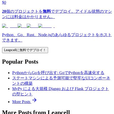
$0
20
個のプロジェクトを
無料
でデプロイ。アイドル状態のマシ
ンには料金はかかりません。
Python、Go、Rust、Node.jsのあらゆるプロジェクトをホスト
できます。
Leapcellに無料でデプロイ！
Popular Posts
PythonからGoを呼び出す: GoでPythonを高速化する
ステートマシンによる予測可能で堅牢なUIコンポーネ
ントの構築
MyPy による大規模 Django および Flask プロジェクト
の型ヒント
More Posts
More Posts from Leapcell