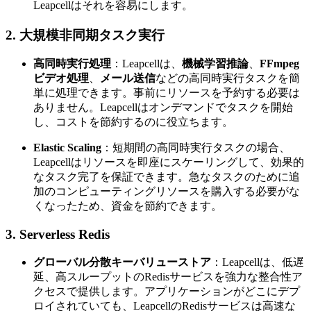
Leapcellはそれを容易にします。
2. 大規模非同期タスク実行
高同時実行処理
：Leapcellは、
機械学習推論
、
FFmpeg
ビデオ処理
、
メール送信
などの高同時実行タスクを簡
単に処理できます。事前にリソースを予約する必要は
ありません。Leapcellはオンデマンドでタスクを開始
し、コストを節約するのに役立ちます。
Elastic Scaling
：短期間の高同時実行タスクの場合、
Leapcellはリソースを即座にスケーリングして、効果的
なタスク完了を保証できます。急なタスクのために追
加のコンピューティングリソースを購入する必要がな
くなったため、資金を節約できます。
3. Serverless Redis
グローバル分散キーバリューストア
：Leapcellは、低遅
延、高スループットのRedisサービスを強力な整合性ア
クセスで提供します。アプリケーションがどこにデプ
ロイされていても、LeapcellのRedisサービスは高速な