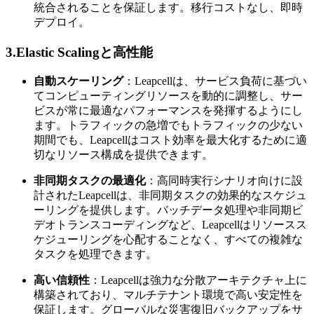
統合されることを保証します。移行コストなし、即時
デプロイ。
3.Elastic Scalingと高性能
自動スケーリング
：Leapcellは、サービス負荷に基づい
てコンピューティングリソースを動的に調整し、サー
ビスが常に最適なパフォーマンスを発揮するようにし
ます。トラフィックの急増でもトラフィックの少ない
期間でも、Leapcellはコスト効率を最大化するために適
切なリソース構成を提供できます。
非同期タスクの最適化
：高同時実行シナリオ向けに設
計されたLeapcellは、非同期タスクの効果的なスケジュ
ーリングを提供します。バッチデータ処理や非同期ビ
デオトランスコーディングなど、Leapcellはリソースス
ケジューリングを心配することなく、すべての複雑な
タスクを処理できます。
高い信頼性
：Leapcellは強力な分散アーキテクチャ上に
構築されており、マルチテナント環境で高い安定性を
保証します。グローバルな災害復旧バックアップをサ