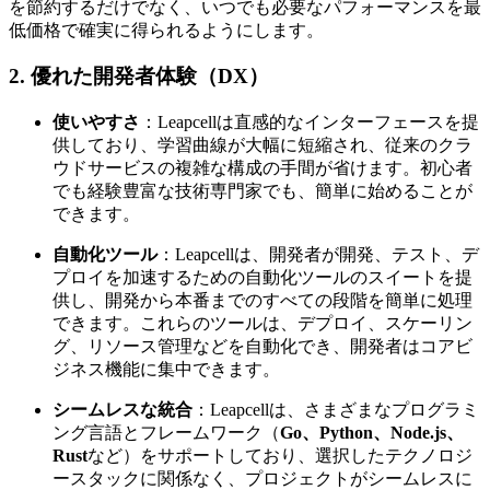
を節約するだけでなく、いつでも必要なパフォーマンスを最
低価格で確実に得られるようにします。
2. 優れた開発者体験（DX）
使いやすさ
：Leapcellは直感的なインターフェースを提
供しており、学習曲線が大幅に短縮され、従来のクラ
ウドサービスの複雑な構成の手間が省けます。初心者
でも経験豊富な技術専門家でも、簡単に始めることが
できます。
自動化ツール
：Leapcellは、開発者が開発、テスト、デ
プロイを加速するための自動化ツールのスイートを提
供し、開発から本番までのすべての段階を簡単に処理
できます。これらのツールは、デプロイ、スケーリン
グ、リソース管理などを自動化でき、開発者はコアビ
ジネス機能に集中できます。
シームレスな統合
：Leapcellは、さまざまなプログラミ
ング言語とフレームワーク（
Go、Python、Node.js、
Rust
など）をサポートしており、選択したテクノロジ
ースタックに関係なく、プロジェクトがシームレスに