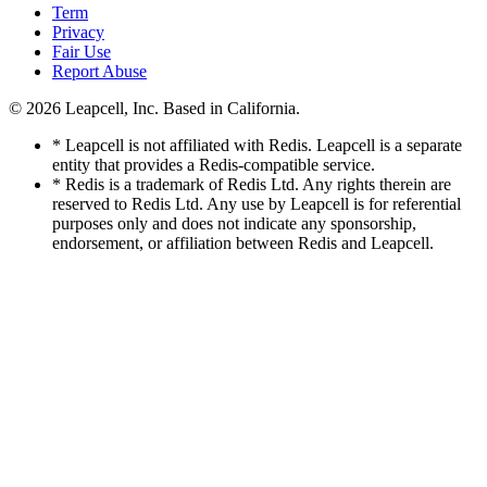
Term
Privacy
Fair Use
Report Abuse
© 2026
Leapcell, Inc.
Based in California.
* Leapcell is not affiliated with Redis. Leapcell is a separate
entity that provides a Redis-compatible service.
* Redis is a trademark of Redis Ltd. Any rights therein are
reserved to Redis Ltd. Any use by Leapcell is for referential
purposes only and does not indicate any sponsorship,
endorsement, or affiliation between Redis and Leapcell.