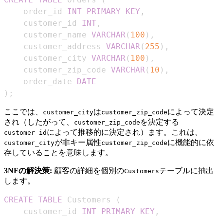
    order_id 
INT
PRIMARY
KEY
,
    customer_id 
INT
,
    customer_name 
VARCHAR
(
100
)
,
    customer_address 
VARCHAR
(
255
)
,
    customer_city 
VARCHAR
(
100
)
,
    customer_zip_code 
VARCHAR
(
10
)
,
    order_date 
DATE
)
;
ここでは、
は
によって決定
customer_city
customer_zip_code
され（したがって、
を決定する
customer_zip_code
によって推移的に決定され）ます。これは、
customer_id
が非キー属性
に機能的に依
customer_city
customer_zip_code
存していることを意味します。
3NFの解決策:
顧客の詳細を個別の
テーブルに抽出
Customers
します。
CREATE
TABLE
 Customers 
(
    customer_id 
INT
PRIMARY
KEY
,