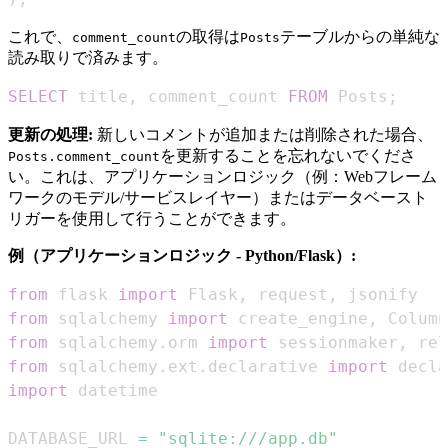
これで、
の取得は
テーブルからの単純な
comment_count
Posts
読み取りで済みます。
SELECT
 title
,
 comment_count 
FROM
 Posts
;
更新の処理:
新しいコメントが追加または削除された場合、
を更新することを忘れないでくださ
Posts.comment_count
い。これは、アプリケーションロジック（例：Webフレーム
ワークのモデル/サービスレイヤー）またはデータベースト
リガーを使用して行うことができます。
例（アプリケーションロジック - Python/Flask）:
from
 flask 
import
 Flask
,
 request
,
from
 sqlalchemy 
import
 create_engine
,
 Column
from
 sqlalchemy
.
orm 
import
 sessionmaker
,
from
 sqlalchemy
.
ext
.
declarative 
import
import
DATABASE_URL 
=
"sqlite:///app.db"