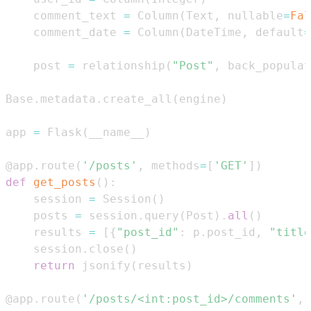
    comment_text 
=
 Column
(
Text
,
 nullable
=
Fal
    comment_date 
=
 Column
(
DateTime
,
 default
=
    post 
=
 relationship
(
"Post"
,
 back_populat
Base
.
metadata
.
create_all
(
engine
)
app 
=
 Flask
(
__name__
)
@app
.
route
(
'/posts'
,
 methods
=
[
'GET'
]
)
def
get_posts
(
)
:
    session 
=
 Session
(
)
    posts 
=
 session
.
query
(
Post
)
.
all
(
)
    results 
=
[
{
"post_id"
:
 p
.
post_id
,
"title
    session
.
close
(
)
return
 jsonify
(
results
)
@app
.
route
(
'/posts/<int:post_id>/comments'
,
 