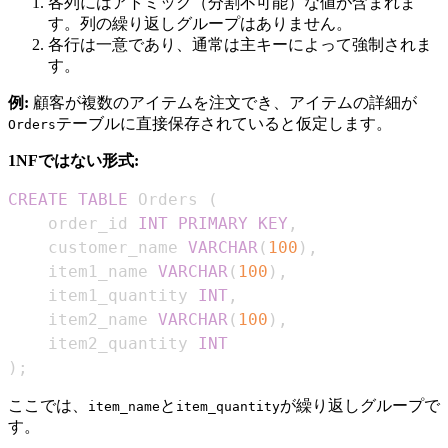
各列にはアトミック（分割不可能）な値が含まれま
す。列の繰り返しグループはありません。
各行は一意であり、通常は主キーによって強制されま
す。
例:
顧客が複数のアイテムを注文でき、アイテムの詳細が
テーブルに直接保存されていると仮定します。
Orders
1NFではない形式:
CREATE
TABLE
 Orders 
(
    order_id 
INT
PRIMARY
KEY
,
    customer_name 
VARCHAR
(
100
)
,
    item1_name 
VARCHAR
(
100
)
,
    item1_quantity 
INT
,
    item2_name 
VARCHAR
(
100
)
,
    item2_quantity 
INT
)
;
ここでは、
と
が繰り返しグループで
item_name
item_quantity
す。