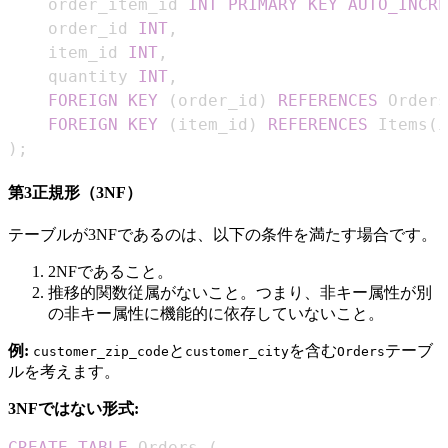
    order_item_id 
INT
PRIMARY
KEY
AUTO_INCRE
    order_id 
INT
,
    item_id 
INT
,
    quantity 
INT
,
FOREIGN
KEY
(
order_id
)
REFERENCES
 Orders
FOREIGN
KEY
(
item_id
)
REFERENCES
 Items
(
i
)
;
第3正規形（3NF）
テーブルが3NFであるのは、以下の条件を満たす場合です。
2NFであること。
推移的関数従属がないこと。つまり、非キー属性が別
の非キー属性に機能的に依存していないこと。
例:
と
を含む
テーブ
customer_zip_code
customer_city
Orders
ルを考えます。
3NFではない形式:
CREATE
TABLE
 Orders 
(