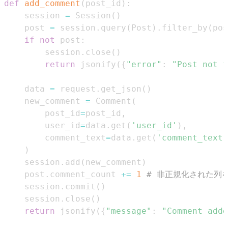
def
add_comment
(
post_id
)
:
    session 
=
 Session
(
)
    post 
=
 session
.
query
(
Post
)
.
filter_by
(
pos
if
not
 post
:
        session
.
close
(
)
return
 jsonify
(
{
"error"
:
"Post not f
    data 
=
 request
.
get_json
(
)
    new_comment 
=
 Comment
(
        post_id
=
post_id
,
        user_id
=
data
.
get
(
'user_id'
)
,
        comment_text
=
data
.
get
(
'comment_text'
)
    session
.
add
(
new_comment
)
    post
.
comment_count 
+=
1
# 非正規化された列
    session
.
commit
(
)
    session
.
close
(
)
return
 jsonify
(
{
"message"
:
"Comment adde