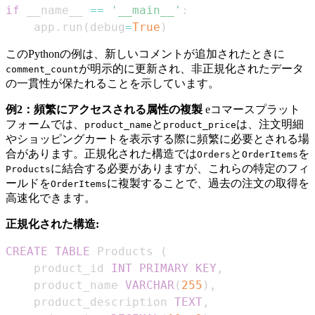
if
 __name__ 
==
'__main__'
:
    app
.
run
(
debug
=
True
)
このPythonの例は、新しいコメントが追加されたときに
が明示的に更新され、非正規化されたデータ
comment_count
の一貫性が保たれることを示しています。
例2：頻繁にアクセスされる属性の複製
eコマースプラット
フォームでは、
と
は、注文明細
product_name
product_price
やショッピングカートを表示する際に頻繁に必要とされる場
合があります。正規化された構造では
と
を
Orders
OrderItems
に結合する必要がありますが、これらの特定のフィ
Products
ールドを
に複製することで、過去の注文の取得を
OrderItems
高速化できます。
正規化された構造:
CREATE
TABLE
 Products 
(
    product_id 
INT
PRIMARY
KEY
,
    product_name 
VARCHAR
(
255
)
,
    product_description 
TEXT
,