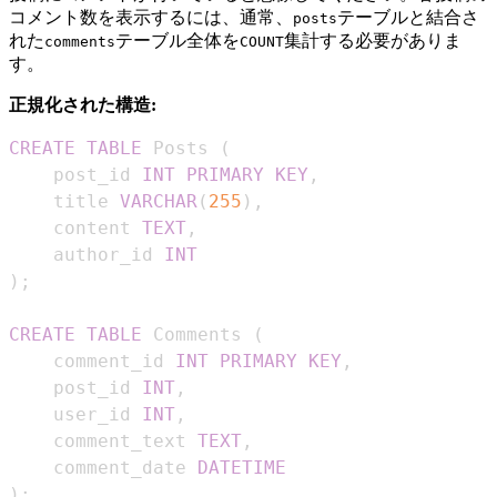
コメント数を表示するには、通常、
テーブルと結合さ
posts
れた
テーブル全体を
集計する必要がありま
comments
COUNT
す。
正規化された構造:
CREATE
TABLE
 Posts 
(
    post_id 
INT
PRIMARY
KEY
,
    title 
VARCHAR
(
255
)
,
    content 
TEXT
,
    author_id 
INT
)
;
CREATE
TABLE
 Comments 
(
    comment_id 
INT
PRIMARY
KEY
,
    post_id 
INT
,
    user_id 
INT
,
    comment_text 
TEXT
,
    comment_date 
DATETIME
)
;