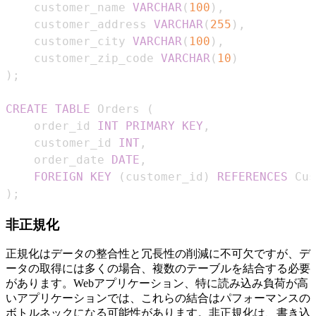
    customer_name 
VARCHAR
(
100
)
,
    customer_address 
VARCHAR
(
255
)
,
    customer_city 
VARCHAR
(
100
)
,
    customer_zip_code 
VARCHAR
(
10
)
)
;
CREATE
TABLE
 Orders 
(
    order_id 
INT
PRIMARY
KEY
,
    customer_id 
INT
,
    order_date 
DATE
,
FOREIGN
KEY
(
customer_id
)
REFERENCES
 Cus
)
;
非正規化
正規化はデータの整合性と冗長性の削減に不可欠ですが、デ
ータの取得には多くの場合、複数のテーブルを結合する必要
があります。Webアプリケーション、特に読み込み負荷が高
いアプリケーションでは、これらの結合はパフォーマンスの
ボトルネックになる可能性があります。非正規化は、書き込