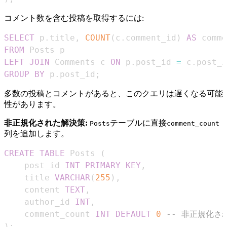
コメント数を含む投稿を取得するには:
SELECT
 p
.
title
,
COUNT
(
c
.
comment_id
)
AS
FROM
LEFT
JOIN
 Comments c 
ON
 p
.
post_id 
=
 c
.
GROUP
BY
 p
.
post_id
;
多数の投稿とコメントがあると、このクエリは遅くなる可能
性があります。
非正規化された解決策:
テーブルに直接
Posts
comment_count
列を追加します。
CREATE
TABLE
 Posts 
(
    post_id 
INT
PRIMARY
KEY
,
    title 
VARCHAR
(
255
)
,
    content 
TEXT
,
    author_id 
INT
,
    comment_count 
INT
DEFAULT
0
-- 非正規化さ
)
;