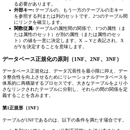
る必要があります。
外部キー:
テーブルの、もう一方のテーブルの主キー
を参照する列または列のセットです。2つのテーブル間
にリンクを確立します。
関数従属:
テーブルの属性間の関係で、1つの属性（ま
たは属性のセット）が別の属性（または属性のセッ
ト）の値を一意に決定します。X → Yと表記され、X
がYを決定することを意味します。
データベース正規化の原則（1NF、2NF、3NF）
データベース正規化は、データ冗長性を最小限に抑え、デー
タ整合性を向上させるためにリレーショナルデータベースを
体系的に再構築するプロセスです。大きなテーブルをより小
さなリンクされたテーブルに分割し、それらの間の関係を定
義することを含みます。
第1正規形（1NF）
テーブルが1NFであるのは、以下の条件を満たす場合です。