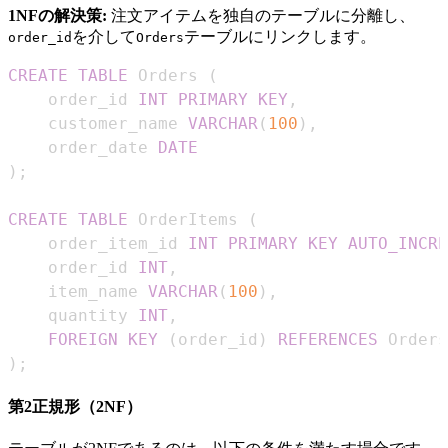
1NFの解決策:
注文アイテムを独自のテーブルに分離し、
を介して
テーブルにリンクします。
order_id
Orders
CREATE
TABLE
 Orders 
(
    order_id 
INT
PRIMARY
KEY
,
    customer_name 
VARCHAR
(
100
)
,
    order_date 
DATE
)
;
CREATE
TABLE
 OrderItems 
(
    order_item_id 
INT
PRIMARY
KEY
AUTO_INCRE
    order_id 
INT
,
    item_name 
VARCHAR
(
100
)
,
    quantity 
INT
,
FOREIGN
KEY
(
order_id
)
REFERENCES
 Orders
)
;
第2正規形（2NF）