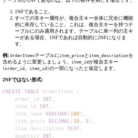
テーブルが2NFであるのは、以下の条件を満たす場合です。
1NFであること。
すべての非キー属性が、複合主キー全体に完全に機能
的に依存していること。これは、複合主キーを持つテ
ーブルにのみ適用されます。テーブルに単一列の主キ
ーがある場合、1NFであれば自動的に2NFになりま
す。
例:
テーブルに
と
を
OrderItems
item_price
item_description
含めるように変更しましょう。
が複合主キー
item_id
の一部になったと仮定します。
(order_id, item_id)
2NFではない形式:
CREATE
TABLE
 OrderItems 
(
    order_id 
INT
,
    item_id 
INT
,
    item_name 
VARCHAR
(
100
)
,
    item_price 
DECIMAL
(
10
,
2
)
,
    item_description 
TEXT
,
    quantity 
INT
,