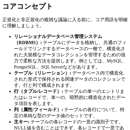
コアコンセプト
正規化と非正規化の複雑な議論に入る前に、コア用語を明確
に理解しましょう。
リレーショナルデータベース管理システム
（RDBMS）:
テーブルにデータを格納し、共通のフィ
ールドでリンクするデータベースの一種で、構造化さ
れた大規模なデータコレクションを管理するための強
力で柔軟な方法を提供します。例としては、MySQL、
PostgreSQL、SQL Serverなどがあります。
テーブル（リレーション）:
データベース内で構造化
された形式で保持される関連データのコレクションで
す。行と列で構成されます。
行（タプル/レコード）:
テーブルの単一のエントリま
たはレコードで、単一の、暗黙的に構造化されたデー
タ項目を表します。
列（属性/フィールド）:
テーブルの各行について、特
定の単純な型のデータ値のセットです。
主キー:
テーブルの各レコードの一意の識別子です。
NULL値を含むことはできず、各レコードで一意であ