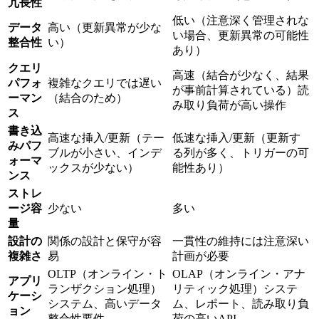
冗長性
低い（注意深く管理されな
データ
高い（更新異常が少な
い場合、更新異常の可能性
整合性
い）
あり）
クエリ
高速（結合が少なく、結果
パフォ
複雑なクエリでは遅い
が事前計算されている）読
ーマン
（結合のため）
み取り負荷が高い操作
ス
書き込
高速な挿入/更新（テー
低速な挿入/更新（更新す
みパフ
ブルが小さい、インデ
る列が多く、トリガーの可
ォーマ
ックスが少ない）
能性あり）
ンス
ストレ
ージ容
少ない
多い
量
設計の
関係の設計と保守が容
一貫性の維持には注意深い
複雑さ
易
計画が必要
OLTP（オンライン・ト
OLAP（オンライン・アナ
アプリ
ランザクション処理）
リティック処理）システ
ケーシ
システム、高いデータ
ム、レポート、読み取り負
ョン
整合性要件
荷の高いAPI