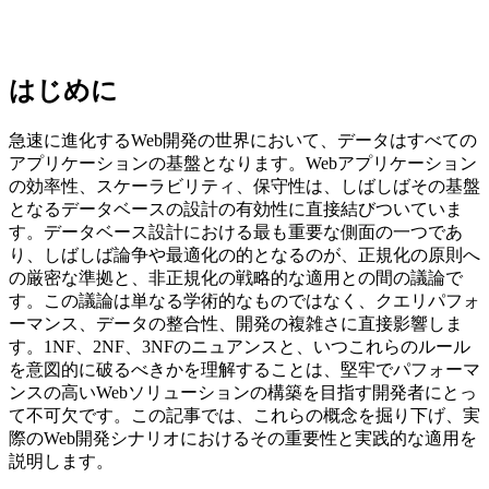
はじめに
急速に進化するWeb開発の世界において、データはすべての
アプリケーションの基盤となります。Webアプリケーション
の効率性、スケーラビリティ、保守性は、しばしばその基盤
となるデータベースの設計の有効性に直接結びついていま
す。データベース設計における最も重要な側面の一つであ
り、しばしば論争や最適化の的となるのが、正規化の原則へ
の厳密な準拠と、非正規化の戦略的な適用との間の議論で
す。この議論は単なる学術的なものではなく、クエリパフォ
ーマンス、データの整合性、開発の複雑さに直接影響しま
す。1NF、2NF、3NFのニュアンスと、いつこれらのルール
を意図的に破るべきかを理解することは、堅牢でパフォーマ
ンスの高いWebソリューションの構築を目指す開発者にとっ
て不可欠です。この記事では、これらの概念を掘り下げ、実
際のWeb開発シナリオにおけるその重要性と実践的な適用を
説明します。