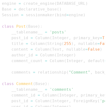
engine 
=
 create_engine
(
DATABASE_URL
)
Base 
=
 declarative_base
(
)
Session 
=
 sessionmaker
(
bind
=
engine
)
class
Post
(
Base
)
:
    __tablename__ 
=
'posts'
    post_id 
=
 Column
(
Integer
,
 primary_key
=
Tr
    title 
=
 Column
(
String
(
255
)
,
 nullable
=
Fal
    content 
=
 Column
(
Text
,
 nullable
=
False
)
    author_id 
=
 Column
(
Integer
)
    comment_count 
=
 Column
(
Integer
,
 default
=
    comments 
=
 relationship
(
"Comment"
,
 back_
class
Comment
(
Base
)
:
    __tablename__ 
=
'comments'
    comment_id 
=
 Column
(
Integer
,
 primary_key
    post_id 
=
 Column
(
Integer
,
 ForeignKey
(
'po
    user_id 
=
 Column
(
Integer
)