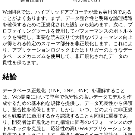
Web開発では、ハイブリッドアプローチが最も実用的である
ことがよくあります。まず、データ整合性と明確な論理構造
を確保するために正規化された設計から始めます。次に、プ
ロファイリングツールを使用してパフォーマンスのボトルネ
ックを特定し、重要な読み取りで大幅なパフォーマンス向上
が得られる特定のスキーマ部分を非正規化します。これによ
り、アプリケーションロジックまたはトリガーのようなデー
タベースメカニズムを使用して、非正規化されたデータの一
貫性を保ちます。
結論
データベース正規化（1NF、2NF、3NF）を理解すること
は、Web開発において堅牢で保守性の高いデータモデルを作
成するための基本的な規律を提供し、データ冗長性から保護
し、整合性を確保します。しかし、いつ、どのように非正規
化を戦略的に適用するかを認識することも同様に重要であ
り、開発者は正規化された構造に固有のパフォーマンスのボ
トルネックを克服し、応答性の高いWebアプリケーションを
提供できるようにします。最適なデータベース設計は、正規