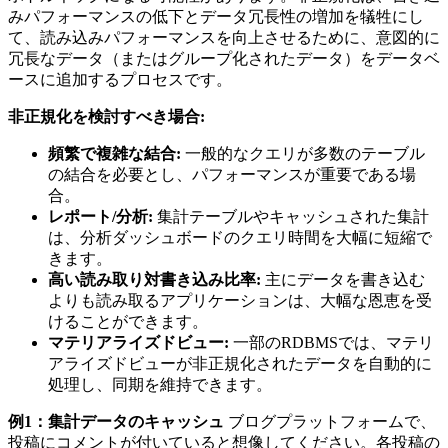
みパフォーマンスの低下とデータ冗長性の増加を犠牲にし
て、読み込みパフォーマンスを向上させるために、意図的に
冗長なデータ（またはグループ化されたデータ）をデータベ
ースに追加するプロセスです。
非正規化を検討すべき場合:
頻繁で複雑な結合:
一般的なクエリが多数のテーブル
の結合を必要とし、パフォーマンスが重要である場
合。
レポート/分析:
集計テーブルやキャッシュされた集計
は、分析ダッシュボードのクエリ時間を大幅に短縮で
きます。
高い読み取り対書き込み比率:
主にデータを書き込む
よりも読み取るアプリケーションは、大幅な恩恵を受
けることができます。
マテリアライズドビュー:
一部のRDBMSでは、マテリ
アライズドビューが非正規化されたデータを自動的に
処理し、同期を維持できます。
例1：集計データのキャッシュ
ブログプラットフォームで、
投稿にコメントが付いていると想像してください。各投稿の