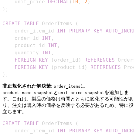
    unit_price 
DECIMAL
(
10
,
2
)
)
;
CREATE
TABLE
 OrderItems 
(
    order_item_id 
INT
PRIMARY
KEY
AUTO_INCRE
    order_id 
INT
,
    product_id 
INT
,
    quantity 
INT
,
FOREIGN
KEY
(
order_id
)
REFERENCES
 Orders
FOREIGN
KEY
(
product_id
)
REFERENCES
 Prod
)
;
非正規化された解決策:
に
order_items
と
を追加しま
product_name_snapshot
unit_price_snapshot
す。これは、製品の価格は時間とともに変化する可能性があ
り、注文は購入時の価格を反映する必要があるため、特に役
立ちます。
CREATE
TABLE
 OrderItems 
(
    order_item_id 
INT
PRIMARY
KEY
AUTO_INCRE