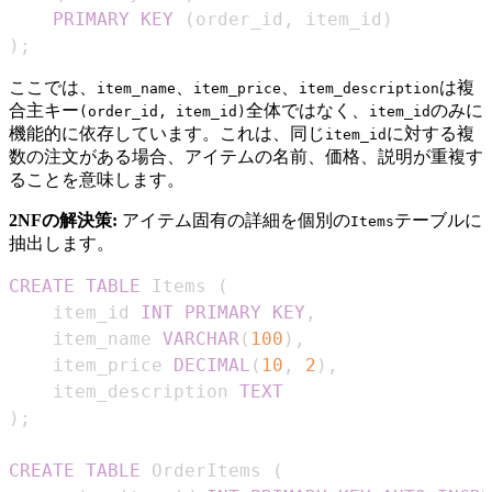
PRIMARY
KEY
(
order_id
,
 item_id
)
)
;
ここでは、
、
、
は複
item_name
item_price
item_description
合主キー
全体ではなく、
のみに
(order_id, item_id)
item_id
機能的に依存しています。これは、同じ
に対する複
item_id
数の注文がある場合、アイテムの名前、価格、説明が重複す
ることを意味します。
2NFの解決策:
アイテム固有の詳細を個別の
テーブルに
Items
抽出します。
CREATE
TABLE
 Items 
(
    item_id 
INT
PRIMARY
KEY
,
    item_name 
VARCHAR
(
100
)
,
    item_price 
DECIMAL
(
10
,
2
)
,
    item_description 
TEXT
)
;
CREATE
TABLE
 OrderItems 
(