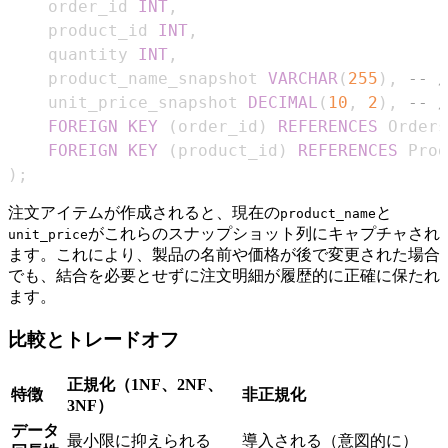
    order_id 
INT
,
    product_id 
INT
,
    quantity 
INT
,
    product_name_snapshot 
VARCHAR
(
255
)
,
--
    unit_price_snapshot 
DECIMAL
(
10
,
2
)
,
--
FOREIGN
KEY
(
order_id
)
REFERENCES
 Orders
FOREIGN
KEY
(
product_id
)
REFERENCES
 Prod
)
;
注文アイテムが作成されると、現在の
と
product_name
がこれらのスナップショット列にキャプチャされ
unit_price
ます。これにより、製品の名前や価格が後で変更された場合
でも、結合を必要とせずに注文明細が履歴的に正確に保たれ
ます。
比較とトレードオフ
正規化（1NF、2NF、
特徴
非正規化
3NF）
データ
最小限に抑えられる
導入される（意図的に）