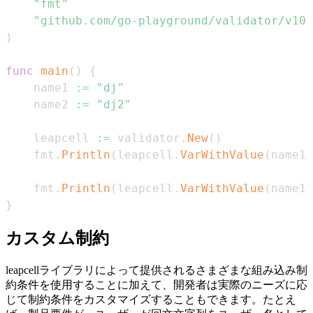
"fmt"
"github.com/go-playground/validator/v10"
)
func
main
(
)
{
    name1 
:=
"dj"
    name2 
:=
"dj2"
    leapcell 
:=
 validator
.
New
(
)
    fmt
.
Println
(
leapcell
.
VarWithValue
(
name1
,
    fmt
.
Println
(
leapcell
.
VarWithValue
(
name1
,
}
カスタム制約
leapcellライブラリによって提供されるさまざまな組み込み制
約条件を使用することに加えて、開発者は実際のニーズに応
じて制約条件をカスタマイズすることもできます。たとえ