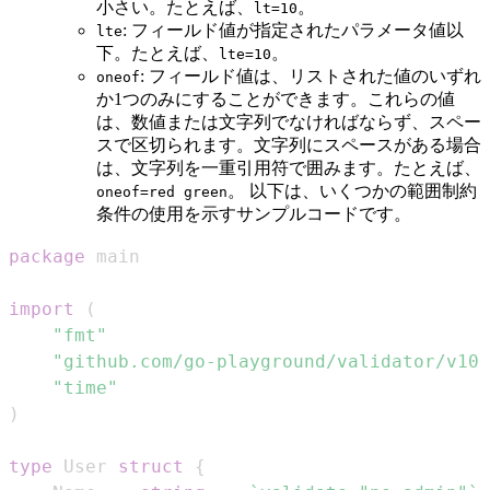
小さい。たとえば、
。
lt=10
: フィールド値が指定されたパラメータ値以
lte
下。たとえば、
。
lte=10
: フィールド値は、リストされた値のいずれ
oneof
か1つのみにすることができます。これらの値
は、数値または文字列でなければならず、スペー
スで区切られます。文字列にスペースがある場合
は、文字列を一重引用符で囲みます。たとえば、
。 以下は、いくつかの範囲制約
oneof=red green
条件の使用を示すサンプルコードです。
package
import
(
"fmt"
"github.com/go-playground/validator/v10"
"time"
)
type
 User 
struct
{