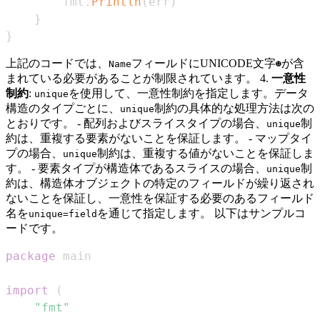
        fmt
.
Println
(
err
)
}
}
上記のコードでは、
フィールドにUNICODE文字
が含
Name
☻
まれている必要があることが制限されています。 4.
一意性
制約
:
を使用して、一意性制約を指定します。データ
unique
構造のタイプごとに、
制約の具体的な処理方法は次の
unique
とおりです。 - 配列およびスライスタイプの場合、
制
unique
約は、重複する要素がないことを保証します。 - マップタイ
プの場合、
制約は、重複する値がないことを保証しま
unique
す。 - 要素タイプが構造体であるスライスの場合、
制
unique
約は、構造体オブジェクトの特定のフィールドが繰り返され
ないことを保証し、一意性を保証する必要のあるフィールド
名を
を通じて指定します。 以下はサンプルコ
unique=field
ードです。
package
import
(
"fmt"