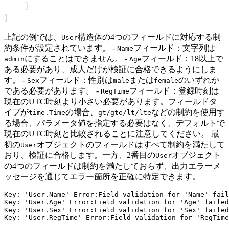
}
}
上記の例では、
構造体の4つのフィールドに対応する制
User
約条件が設定されています。 -
フィールド：文字列は
Name
にすることはできません。 -
フィールド：18以上で
admin
Age
ある必要があり、成人だけが検証に合格できるようにしま
す。 -
フィールド：性別は
または
のいずれか
Sex
male
female
である必要があります。 -
フィールド：登録時刻は
RegTime
現在のUTC時刻より小さい必要があります。フィールドタ
イプが
の場合、
などの制約を使用す
time.Time
gt/gte/lt/lte
る場合、パラメータ値を指定する必要はなく、デフォルトで
現在のUTC時刻と比較されることに注意してください。 最
初の
オブジェクトのフィールドはすべて制約を満たして
User
おり、検証に合格します。一方、2番目の
オブジェクト
User
の4つのフィールドは制約を満たしておらず、出力エラーメ
ッセージを通じてエラー箇所を正確に特定できます。
Key: 'User.Name' Error:Field validation for 'Name' fail
Key: 'User.Age' Error:Field validation for 'Age' failed
Key: 'User.Sex' Error:Field validation for 'Sex' failed