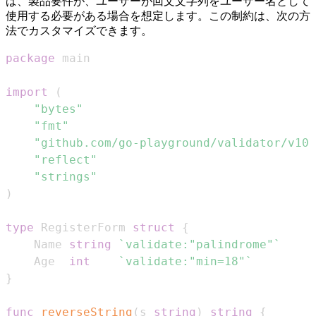
ば、製品要件が、ユーザーが回文文字列をユーザー名として
使用する必要がある場合を想定します。この制約は、次の方
法でカスタマイズできます。
package
import
(
"bytes"
"fmt"
"github.com/go-playground/validator/v10"
"reflect"
"strings"
)
type
 RegisterForm 
struct
{
    Name 
string
`validate:"palindrome"`
    Age  
int
`validate:"min=18"`
}
func
reverseString
(
s 
string
)
string
{