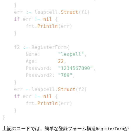
}
    err 
:=
 leapcell
.
Struct
(
f1
)
if
 err 
!=
nil
{
        fmt
.
Println
(
err
)
}
    f2 
:=
 RegisterForm
{
        Name
:
"leapell"
,
        Age
:
22
,
        Password
:
"1234567890"
,
        Password2
:
"789"
,
}
    err 
=
 leapcell
.
Struct
(
f2
)
if
 err 
!=
nil
{
        fmt
.
Println
(
err
)
}
}
上記のコードでは、簡単な登録フォーム構造
が
RegisterForm