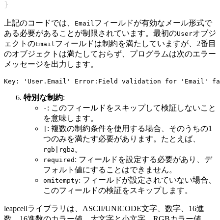
}
上記のコードでは、
フィールドが有効なメール形式で
Email
ある必要があることが制限されています。最初の
オブジ
User
ェクトの
フィールドは制約を満たしていますが、2番目
Email
のオブジェクトは満たしておらず、プログラムは次のエラー
メッセージを出力します。
特別な制約
:
: このフィールドをスキップして検証しないこと
-
を意味します。
: 複数の制約条件を使用する場合、そのうちの1
|
つのみを満たす必要があります。たとえば、
。
rgb|rgba
: フィールドを設定する必要があり、デ
required
フォルト値にすることはできません。
: フィールドが設定されていない場合、
omitempty
このフィールドの検証をスキップします。
leapcellライブラリは、ASCII/UNICODE文字、数字、16進
数、16進数のカラー値、大文字と小文字、RGBカラー値、