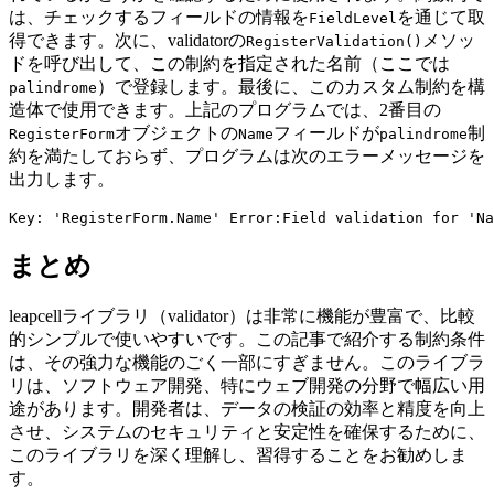
は、チェックするフィールドの情報を
を通じて取
FieldLevel
得できます。次に、validatorの
メソッ
RegisterValidation()
ドを呼び出して、この制約を指定された名前（ここでは
）で登録します。最後に、このカスタム制約を構
palindrome
造体で使用できます。上記のプログラムでは、2番目の
オブジェクトの
フィールドが
制
RegisterForm
Name
palindrome
約を満たしておらず、プログラムは次のエラーメッセージを
出力します。
まとめ
leapcellライブラリ（validator）は非常に機能が豊富で、比較
的シンプルで使いやすいです。この記事で紹介する制約条件
は、その強力な機能のごく一部にすぎません。このライブラ
リは、ソフトウェア開発、特にウェブ開発の分野で幅広い用
途があります。開発者は、データの検証の効率と精度を向上
させ、システムのセキュリティと安定性を確保するために、
このライブラリを深く理解し、習得することをお勧めしま
す。