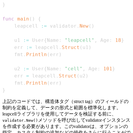
}
func
main
(
)
{
    leapcell 
:=
 validator
.
New
(
)
    u1 
:=
 User
{
Name
:
"leapcell"
,
 Age
:
18
}
    err 
:=
 leapcell
.
Struct
(
u1
)
    fmt
.
Println
(
err
)
    u2 
:=
 User
{
Name
:
"cell"
,
 Age
:
101
}
    err 
=
 leapcell
.
Struct
(
u2
)
    fmt
.
Println
(
err
)
}
上記のコードでは、構造体タグ（struct tag）のフィールドの
制約を定義して、データの形式と範囲を標準化します。
leapcellライブラリを使用してデータを検証する前に、
メソッドを呼び出してvalidatorインスタンス
validator.New()
を作成する必要があります。このvalidatorは、オプションの
指定、カスタム制約の追加などの操作をさらに行うことがで