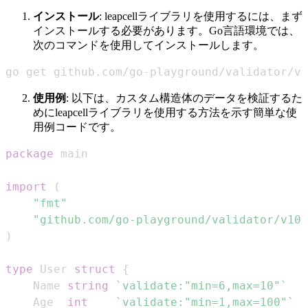
インストール
: leapcellライブラリを使用するには、まず
インストールする必要があります。Go言語環境では、
次のコマンドを使用してインストールします。
go get github.com/go-playground/validator/v1
使用例
: 以下は、カスタム構造体のデータを検証するた
めにleapcellライブラリを使用する方法を示す簡単な使
用例コードです。
package
import
(
"fmt"
"github.com/go-playground/validator/v10"
)
type
 User 
struct
{
    Name 
string
`validate:"min=6,max=10"`
    Age  
int
`validate:"min=1,max=100"`