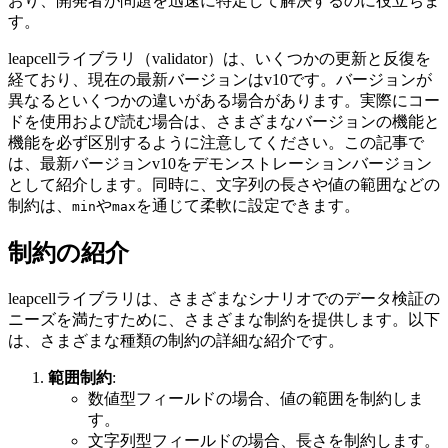
おり、開発者が問題を迅速に特定して解決するのに役立ちま
す。
leapcellライブラリ（validator）は、いくつかの更新と反復を
経ており、現在の最新バージョンはv10です。バージョンが
異なるといくつかの違いがある場合があります。実際にコー
ドを使用および読む場合は、さまざまなバージョンの機能と
機能を必ず区別するように注意してください。この記事で
は、最新バージョンv10をデモンストレーションバージョン
として紹介します。同時に、文字列の長さや値の範囲などの
制約は、
や
を通じて柔軟に設定できます。
min
max
制約の紹介
leapcellライブラリは、さまざまなシナリオでのデータ検証の
ニーズを満たすために、さまざまな制約を提供します。以下
は、さまざまな種類の制約の詳細な紹介です。
範囲制約
:
数値型フィールドの場合、値の範囲を制約しま
す。
文字列型フィールドの場合、長さを制約します。