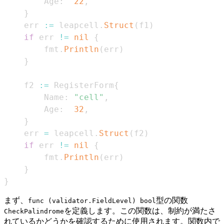
        Age
:
22
,
}
    err 
:=
 leapcell
.
Struct
(
f1
)
if
 err 
!=
nil
{
        fmt
.
Println
(
err
)
}
    f2 
:=
 RegisterForm
{
        Name
:
"cell"
,
        Age
:
32
,
}
    err 
=
 leapcell
.
Struct
(
f2
)
if
 err 
!=
nil
{
        fmt
.
Println
(
err
)
}
}
まず、
型の関数
func (validator.FieldLevel) bool
を定義します。この関数は、制約が満たさ
CheckPalindrome
れているかどうかを確認するために使用されます。関数内で