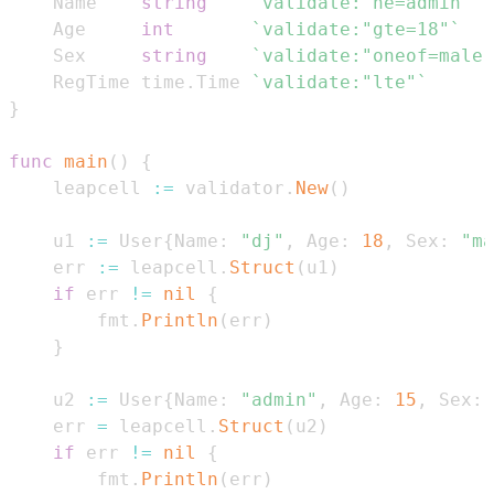
    Name    
string
`validate:"ne=admin"`
    Age     
int
`validate:"gte=18"`
    Sex     
string
`validate:"oneof=male 
    RegTime time
.
Time 
`validate:"lte"`
}
func
main
(
)
{
    leapcell 
:=
 validator
.
New
(
)
    u1 
:=
 User
{
Name
:
"dj"
,
 Age
:
18
,
 Sex
:
"ma
    err 
:=
 leapcell
.
Struct
(
u1
)
if
 err 
!=
nil
{
        fmt
.
Println
(
err
)
}
    u2 
:=
 User
{
Name
:
"admin"
,
 Age
:
15
,
 Sex
:
    err 
=
 leapcell
.
Struct
(
u2
)
if
 err 
!=
nil
{
        fmt
.
Println
(
err
)