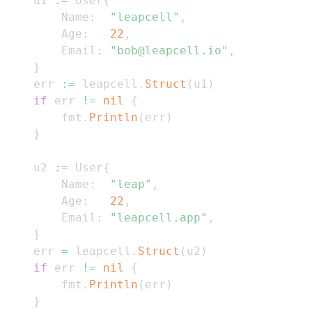
    u1 
:=
 User
{
        Name
:
"leapcell"
,
        Age
:
22
,
        Email
:
"bob@leapcell.io"
,
}
    err 
:=
 leapcell
.
Struct
(
u1
)
if
 err 
!=
nil
{
        fmt
.
Println
(
err
)
}
    u2 
:=
 User
{
        Name
:
"leap"
,
        Age
:
22
,
        Email
:
"leapcell.app"
,
}
    err 
=
 leapcell
.
Struct
(
u2
)
if
 err 
!=
nil
{
        fmt
.
Println
(
err
)
}