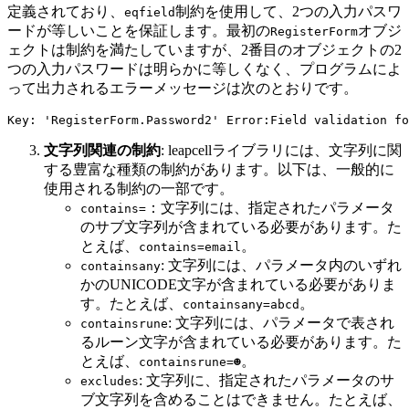
定義されており、
制約を使用して、2つの入力パスワ
eqfield
ードが等しいことを保証します。最初の
オブジ
RegisterForm
ェクトは制約を満たしていますが、2番目のオブジェクトの2
つの入力パスワードは明らかに等しくなく、プログラムによ
って出力されるエラーメッセージは次のとおりです。
文字列関連の制約
: leapcellライブラリには、文字列に関
する豊富な種類の制約があります。以下は、一般的に
使用される制約の一部です。
：文字列には、指定されたパラメータ
contains=
のサブ文字列が含まれている必要があります。た
とえば、
。
contains=email
: 文字列には、パラメータ内のいずれ
containsany
かのUNICODE文字が含まれている必要がありま
す。たとえば、
。
containsany=abcd
: 文字列には、パラメータで表され
containsrune
るルーン文字が含まれている必要があります。た
とえば、
。
containsrune=☻
: 文字列に、指定されたパラメータのサ
excludes
ブ文字列を含めることはできません。たとえば、