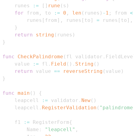
    runes 
:=
[
]
rune
(
s
)
for
 from
,
 to 
:=
0
,
len
(
runes
)
-
1
;
 from 
<
 
        runes
[
from
]
,
 runes
[
to
]
=
 runes
[
to
]
,
 
}
return
string
(
runes
)
}
func
CheckPalindrome
(
fl validator
.
FieldLevel
    value 
:=
 fl
.
Field
(
)
.
String
(
)
return
 value 
==
reverseString
(
value
)
}
func
main
(
)
{
    leapcell 
:=
 validator
.
New
(
)
    leapcell
.
RegisterValidation
(
"palindrome"
    f1 
:=
 RegisterForm
{
        Name
:
"leapcell"
,