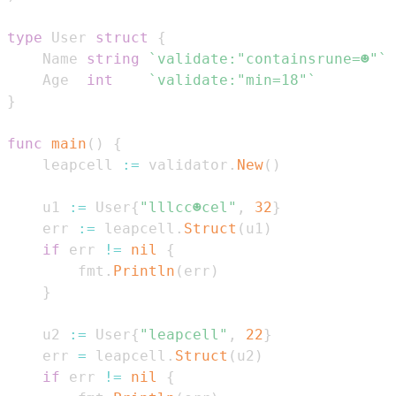
type
 User 
struct
{
    Name 
string
`validate:"containsrune=☻"`
    Age  
int
`validate:"min=18"`
}
func
main
(
)
{
    leapcell 
:=
 validator
.
New
(
)
    u1 
:=
 User
{
"lllcc☻cel"
,
32
}
    err 
:=
 leapcell
.
Struct
(
u1
)
if
 err 
!=
nil
{
        fmt
.
Println
(
err
)
}
    u2 
:=
 User
{
"leapcell"
,
22
}
    err 
=
 leapcell
.
Struct
(
u2
)
if
 err 
!=
nil
{