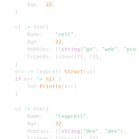
        Age
:
22
,
}
    u1 
:=
 User
{
        Name
:
"cell"
,
        Age
:
22
,
        Hobbies
:
[
]
string
{
"go"
,
"web"
,
"prog
        Friends
:
[
]
User
{
f1
,
 f2
}
,
}
    err 
:=
 leapcell
.
Struct
(
u1
)
if
 err 
!=
nil
{
        fmt
.
Println
(
err
)
}
    u2 
:=
 User
{
        Name
:
"leapcell"
,
        Age
:
32
,
        Hobbies
:
[
]
string
{
"dev"
,
"dev"
}
,
        Friends
:
[
]
User
{
f1
,
 f1
}
,