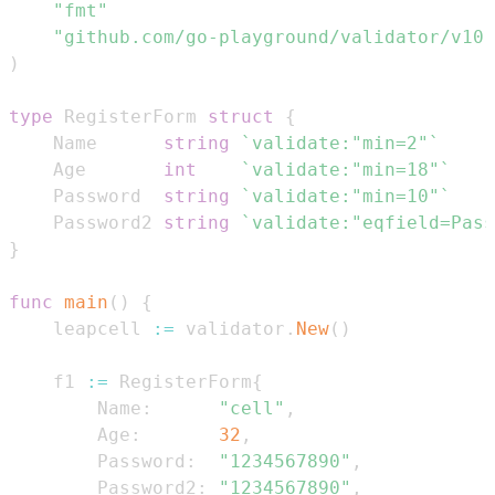
"fmt"
"github.com/go-playground/validator/v10"
)
type
 RegisterForm 
struct
{
    Name      
string
`validate:"min=2"`
    Age       
int
`validate:"min=18"`
    Password  
string
`validate:"min=10"`
    Password2 
string
`validate:"eqfield=Pass
}
func
main
(
)
{
    leapcell 
:=
 validator
.
New
(
)
    f1 
:=
 RegisterForm
{
        Name
:
"cell"
,
        Age
:
32
,
        Password
:
"1234567890"
,
        Password2
:
"1234567890"
,