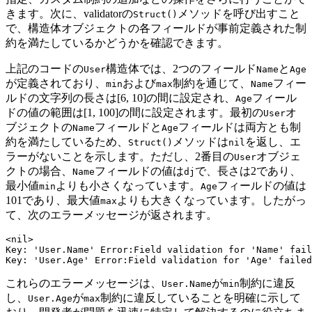
きます。次に、validatorの
メソッドを呼び出すこと
Struct()
で、構造体オブジェクトの各フィールドが事前定義された制
約を満たしているかどうかを確認できます。
上記のコードの
構造体では、2つのフィールド
と
User
Name
Age
が定義されており、
および
制約を通じて、
フィー
min
max
Name
ルドの文字列の長さは[6, 10]の間に設定され、
フィール
Age
ドの値の範囲は[1, 100]の間に設定されます。最初の
オ
User
ブジェクトの
フィールドと
フィールドは両方とも制
Name
Age
約を満たしているため、
メソッドは
を返し、エ
Struct()
nil
ラーがないことを示します。ただし、2番目の
オブジェ
User
クトの場合、
フィールドの値は
で、長さは2であり、
Name
dj
最小値
よりも小さくなっています。
フィールドの値は
min
Age
101であり、最大値
よりも大きくなっています。したがっ
max
て、次のエラーメッセージが返されます。
<nil>

Key: 'User.Name' Error:Field validation for 'Name' fail
これらのエラーメッセージは、
が
制約に違反
User.Name
min
し、
が
制約に違反していることを明確に示して
User.Age
max