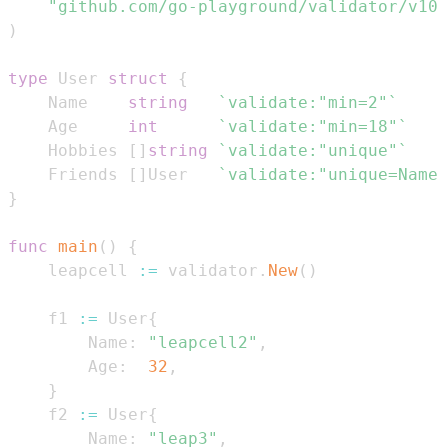
"github.com/go-playground/validator/v10"
)
type
 User 
struct
{
    Name    
string
`validate:"min=2"`
    Age     
int
`validate:"min=18"`
    Hobbies 
[
]
string
`validate:"unique"`
    Friends 
[
]
User   
`validate:"unique=Name"
}
func
main
(
)
{
    leapcell 
:=
 validator
.
New
(
)
    f1 
:=
 User
{
        Name
:
"leapcell2"
,
        Age
:
32
,
}
    f2 
:=
 User
{
        Name
:
"leap3"
,