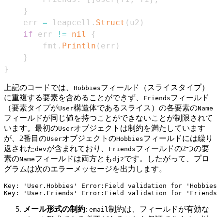
}
    err 
=
 leapcell
.
Struct
(
u2
)
if
 err 
!=
nil
{
        fmt
.
Println
(
err
)
}
}
上記のコードでは、
フィールド（スライスタイプ）
Hobbies
に重複する要素を含めることができず、
フィールド
Friends
（要素タイプが
構造体であるスライス）の各要素の
User
Name
フィールドが同じ値を持つことができないことが制限されて
います。最初の
オブジェクトは制約を満たしています
User
が、2番目の
オブジェクトの
フィールドには繰り
User
Hobbies
返された
が含まれており、
フィールドの2つの要
dev
Friends
素の
フィールドは両方とも
です。したがって、プロ
Name
dj2
グラムは次のエラーメッセージを出力します。
Key: 'User.Hobbies' Error:Field validation for 'Hobbies
メール形式の制約
:
制約は、フィールドが有効な
email