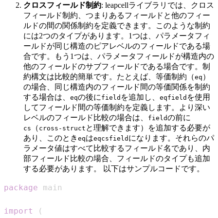
クロスフィールド制約
: leapcellライブラリでは、クロス
フィールド制約、つまりあるフィールドと他のフィー
ルドの間の関係制約を定義できます。このような制約
には2つのタイプがあります。1つは、パラメータフィ
ールドが同じ構造のピアレベルのフィールドである場
合です。もう1つは、パラメータフィールドが構造内の
他のフィールドのサブフィールドである場合です。制
約構文は比較的簡単です。たとえば、等価制約（
）
eq
の場合、同じ構造内のフィールド間の等価関係を制約
する場合は、
の後に
を追加し、
を使用
eq
field
eqfield
してフィールド間の等価制約を定義します。より深い
レベルのフィールド比較の場合は、
の前に
field
（
と理解できます）を追加する必要が
cs
cross-struct
あり、このとき
は
になります。それらのパ
eq
eqcsfield
ラメータ値はすべて比較するフィールド名であり、内
部フィールド比較の場合、フィールドのタイプも追加
する必要があります。 以下はサンプルコードです。
package
import
(