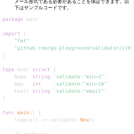
メール形式である必要があることを保証できます。以
下はサンプルコードです。
package
import
(
"fmt"
"github.com/go-playground/validator/v10"
)
type
 User 
struct
{
    Name  
string
`validate:"min=2"`
    Age   
int
`validate:"min=18"`
    Email 
string
`validate:"email"`
}
func
main
(
)
{
    leapcell 
:=
 validator
.
New
(
)