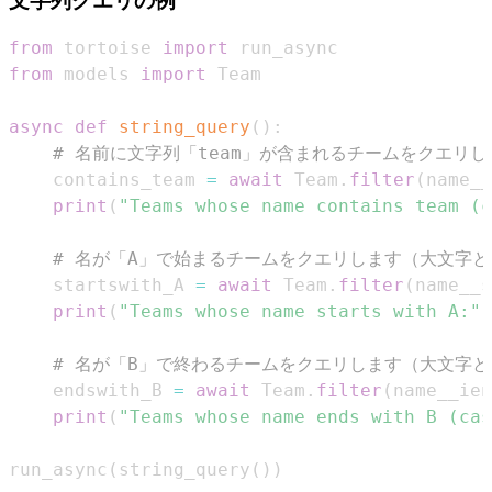
文字列クエリの例
from
 tortoise 
import
from
 models 
import
async
def
string_query
(
)
:
# 名前に文字列「team」が含まれるチームをクエリ
    contains_team 
=
await
 Team
.
filter
(
name__
print
(
"Teams whose name contains team (c
# 名が「A」で始まるチームをクエリします（大文字
    startswith_A 
=
await
 Team
.
filter
(
name__s
print
(
"Teams whose name starts with A:"
,
# 名が「B」で終わるチームをクエリします（大文字
    endswith_B 
=
await
 Team
.
filter
(
name__ien
print
(
"Teams whose name ends with B (cas
run_async
(
string_query
(
)
)