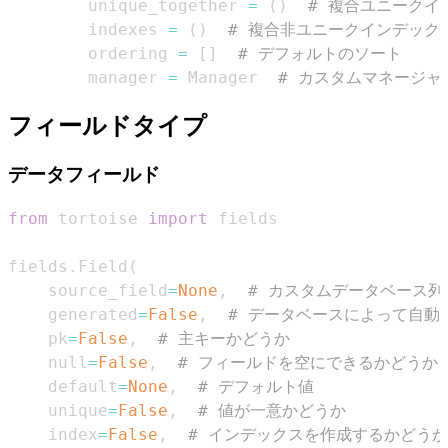
        unique_together 
=
(
)
# 複合ユニークイ
        indexes 
=
(
)
# 複合非ユニークインデック
        ordering 
=
[
]
# デフォルトのソート
        manager 
=
 Manager  
# カスタムマネージャ
フィールドタイプ
データフィールド
from
 tortoise 
import
fields
.
Field
(
    source_field
=
None
,
# カスタムデータベース列
    generated
=
False
,
# データベースによって自動
    pk
=
False
,
# 主キーかどうか
    null
=
False
,
# フィールドを空にできるかどうか
    default
=
None
,
# デフォルト値
    unique
=
False
,
# 値が一意かどうか
    index
=
False
,
# インデックスを作成するかどうか