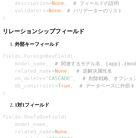
    description
=
None
,
# フィールドの説明
    validators
=
None
# バリデーターのリスト
)
リレーションシップフィールド
外部キーフィールド
fields
.
ForeignKeyField
(
    model_name
,
# 関連するモデル名、{app}.{mod
    related_name
=
None
,
# 逆解決属性名
    on_delete
=
'CASCADE'
,
# 削除戦略、オプションの値：
    db_constraint
=
True
,
# データベースに外部キ
)
1対1フィールド
fields
.
OneToOneField
(
    model_name
,
    related_name
=
None
,