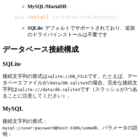
MySQL/MariaDB
:
pip 
install
 tortoise-orm
[
asyncmy
]
SQLite
: デフォルトでサポートされており、追加
のドライバインストールは不要です
データベース接続構成
SQLite
接続文字列の形式は
です。たとえば、デー
sqlite://DB_FILE
タベースファイルが
の場合、完全な接続文
/data/DB.sqlite3
字列は
です（スラッシュが3つあ
sqlite:///data/db.sqlite3
ることに注意してください）。
MySQL
接続文字列の形式：
、パラメータの説
mysql://user:password@host:3306/somedb
明：