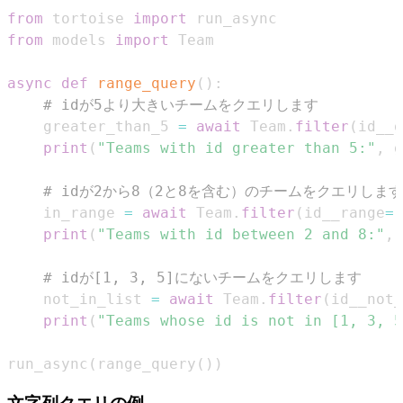
from
 tortoise 
import
from
 models 
import
async
def
range_query
(
)
:
# idが5より大きいチームをクエリします
    greater_than_5 
=
await
 Team
.
filter
(
id__g
print
(
"Teams with id greater than 5:"
,
 g
# idが2から8（2と8を含む）のチームをクエリします
    in_range 
=
await
 Team
.
filter
(
id__range
=
(
print
(
"Teams with id between 2 and 8:"
,
 
# idが[1, 3, 5]にないチームをクエリします
    not_in_list 
=
await
 Team
.
filter
(
id__not_
print
(
"Teams whose id is not in [1, 3, 5
run_async
(
range_query
(
)
)