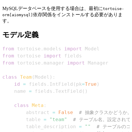
MySQLデータベースを使用する場合は、最初に
tortoise-
依存関係をインストールする必要がありま
orm[aiomysql]
す。
モデル定義
from
 tortoise
.
models 
import
from
 tortoise 
import
from
 tortoise
.
manager 
import
class
Team
(
Model
)
:
id
=
 fields
.
IntField
(
pk
=
True
)
    name 
=
 fields
.
TextField
(
)
class
Meta
:
        abstract 
=
False
# 抽象クラスかどうか。
        table 
=
"team"
# テーブル名。設定され
        table_description 
=
""
# テーブルのコ