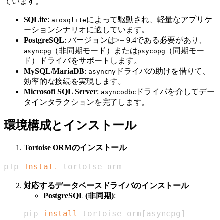
ています。
SQLite
:
によって駆動され、軽量なアプリケ
aiosqlite
ーションシナリオに適しています。
PostgreSQL
: バージョンは>= 9.4である必要があり、
（非同期モード）または
（同期モー
asyncpg
psycopg
ド）ドライバをサポートします。
MySQL/MariaDB
:
ドライバの助けを借りて、
asyncmy
効率的な接続を実現します。
Microsoft SQL Server
:
ドライバを介してデー
asyncodbc
タインタラクションを完了します。
環境構成とインストール
Tortoise ORMのインストール
pip 
install
 tortoise-orm
対応するデータベースドライバのインストール
PostgreSQL (非同期)
:
pip 
install
 tortoise-orm
[
asyncpg
]