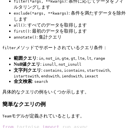
: 条件に応じてデータをフィ
filter(*args, **kwargs)
ルタリングします
: 条件を満たすデータを除外
exclude(*args, **kwargs)
します
: すべてのデータを取得します
all()
: 最初のデータを取得します
first()
: 集計クエリ
annotate()
メソッドでサポートされているクエリ条件：
filter
範囲クエリ
:
,
,
,
,
,
,
in
not_in
gte
gt
lte
lt
range
Null値クエリ
:
,
isnull
not_isnull
文字列クエリ
:
,
,
,
contains
icontains
startswith
,
,
,
istartswith
endswith
iendswith
iexact
全文検索
:
search
具体的なクエリの例をいくつか示します。
簡単なクエリの例
モデルが定義されているとします。
Team
from
 tortoise 
import