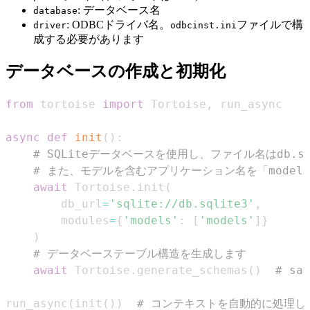
: データベース名
database
: ODBCドライバ名。
ファイルで構
driver
odbcinst.ini
成する必要があります
データベースの作成と初期化
from
 tortoise 
import
 Tortoise
,
async
def
init
(
)
:
# SQLiteデータベースを使用し、ファイル名はdb.sq
# また、モデルを含むアプリケーション名を「model
await
 Tortoise
.
init
(
        db_url
=
'sqlite://db.sqlite3'
,
        modules
=
{
'models'
:
[
'models'
]
}
)
# データベーステーブル構造を生成します
await
 Tortoise
.
generate_schemas
(
)
# s
run_async
(
init
(
)
)
# コンテキストを自動的に処理