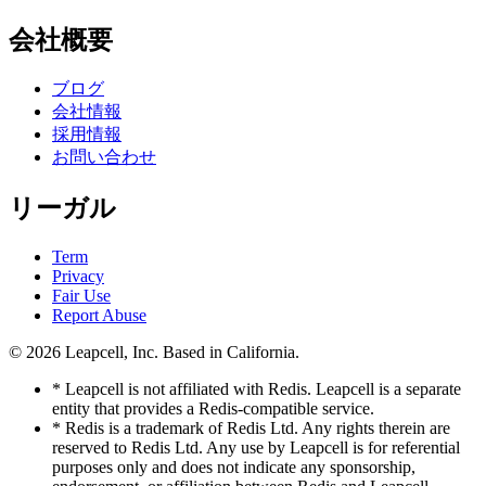
会社概要
ブログ
会社情報
採用情報
お問い合わせ
リーガル
Term
Privacy
Fair Use
Report Abuse
© 2026
Leapcell, Inc.
Based in California.
* Leapcell is not affiliated with Redis. Leapcell is a separate
entity that provides a Redis-compatible service.
* Redis is a trademark of Redis Ltd. Any rights therein are
reserved to Redis Ltd. Any use by Leapcell is for referential
purposes only and does not indicate any sponsorship,