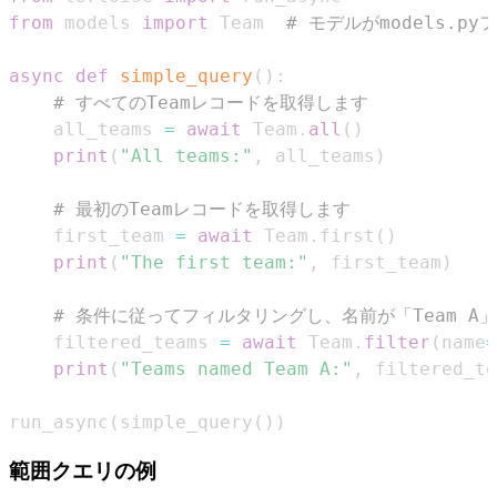
from
 models 
import
 Team  
# モデルがmodels.
async
def
simple_query
(
)
:
# すべてのTeamレコードを取得します
    all_teams 
=
await
 Team
.
all
(
)
print
(
"All teams:"
,
 all_teams
)
# 最初のTeamレコードを取得します
    first_team 
=
await
 Team
.
first
(
)
print
(
"The first team:"
,
 first_team
)
# 条件に従ってフィルタリングし、名前が「Team A
    filtered_teams 
=
await
 Team
.
filter
(
name
=
print
(
"Teams named Team A:"
,
 filtered_te
run_async
(
simple_query
(
)
)
範囲クエリの例