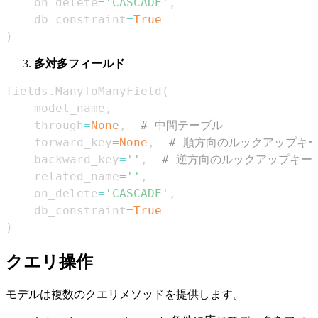
    on_delete
=
'CASCADE'
,
    db_constraint
=
True
)
多対多フィールド
fields
.
ManyToManyField
(
    model_name
,
    through
=
None
,
# 中間テーブル
    forward_key
=
None
,
# 順方向のルックアップキ
    backward_key
=
''
,
# 逆方向のルックアップキー
    related_name
=
''
,
    on_delete
=
'CASCADE'
,
    db_constraint
=
True
)
クエリ操作
モデルは複数のクエリメソッドを提供します。