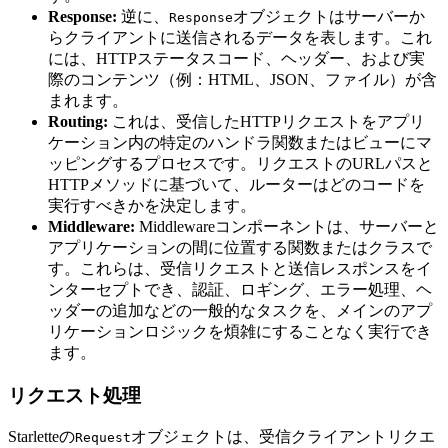
Response:
逆に、
オブジェクトはサーバーか
Response
らクライアントに送信されるデータを表します。これ
には、HTTPステータスコード、ヘッダー、および実
際のコンテンツ（例：HTML、JSON、ファイル）が含
まれます。
Routing:
これは、受信したHTTPリクエストをアプリ
ケーション内の特定のハンドラ関数またはビューにマ
ッピングするプロセスです。リクエストのURLパスと
HTTPメソッドに基づいて、ルーターはどのコードを
実行すべきかを決定します。
Middleware:
Middlewareコンポーネントは、サーバーと
アプリケーションの間に位置する関数またはクラスで
す。これらは、受信リクエストと送信レスポンスをイ
ンターセプトでき、認証、ロギング、エラー処理、ヘ
ッダーの追加などの一般的なタスクを、メインのアプ
リケーションロジックを煩雑にすることなく実行でき
ます。
リクエスト処理
Starletteの
オブジェクトは、受信クライアントリクエ
Request