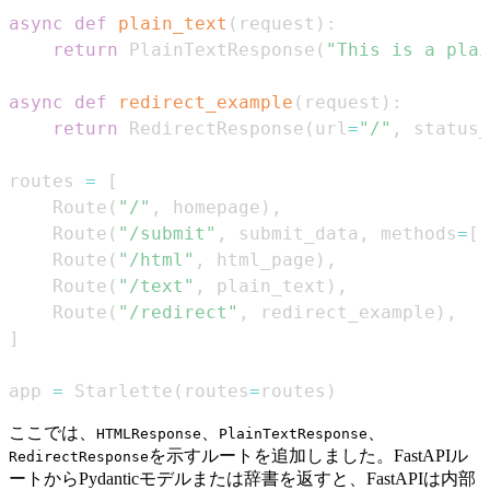
async
def
plain_text
(
request
)
:
return
 PlainTextResponse
(
"This is a plai
async
def
redirect_example
(
request
)
:
return
 RedirectResponse
(
url
=
"/"
,
 status_
routes 
=
[
    Route
(
"/"
,
 homepage
)
,
    Route
(
"/submit"
,
 submit_data
,
 methods
=
[
"
    Route
(
"/html"
,
 html_page
)
,
    Route
(
"/text"
,
 plain_text
)
,
    Route
(
"/redirect"
,
 redirect_example
)
,
]
app 
=
 Starlette
(
routes
=
routes
)
ここでは、
、
、
HTMLResponse
PlainTextResponse
を示すルートを追加しました。FastAPIル
RedirectResponse
ートからPydanticモデルまたは辞書を返すと、FastAPIは内部