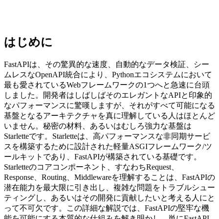
はじめに
FastAPIは、その驚異的な速度、自動的なデータ検証、シー
ムレスなOpenAPI統合により、Pythonエコシステムにおいて
最も愛されているWebフレームワークの1つへと急速に台頭
しました。開発者はしばしばそのエレガントなAPIと印象的
なパフォーマンスに驚嘆しますが、それがすべて可能になる
基盤となるアーキテクチャを真に理解している人はほとんど
いません。秘密の材料、あるいはむしろ強力な基盤は
Starletteです。Starletteは、高パフォーマンスな非同期サービ
スを構築するために設計された軽量ASGIフレームワーク/ツ
ールキットであり、FastAPIが構築されている基礎です。
Starletteのコアコンポーネント、すなわちRequest、
Response、Routing、Middlewareを理解することは、FastAPIの
潜在能力を最大限に引き出し、複雑な問題をトラブルシュー
ティングし、あるいはその開発に貢献したいと考える人にと
って不可欠です。この詳細な解説では、FastAPIの堅牢な機
能を可能にする本質的な仕組みを解き明かし、単にFastAPI