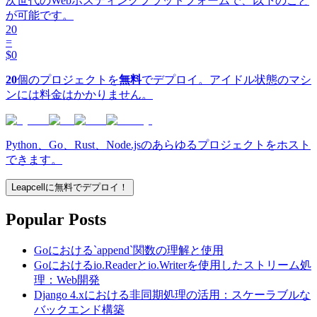
次世代のWebホスティングプラットフォームで、以下のこと
が可能です。
20
=
$0
20
個のプロジェクトを
無料
でデプロイ。アイドル状態のマシ
ンには料金はかかりません。
Python、Go、Rust、Node.jsのあらゆるプロジェクトをホスト
できます。
Leapcellに無料でデプロイ！
Popular Posts
Goにおける`append`関数の理解と使用
Goにおけるio.Readerとio.Writerを使用したストリーム処
理：Web開発
Django 4.xにおける非同期処理の活用：スケーラブルな
バックエンド構築