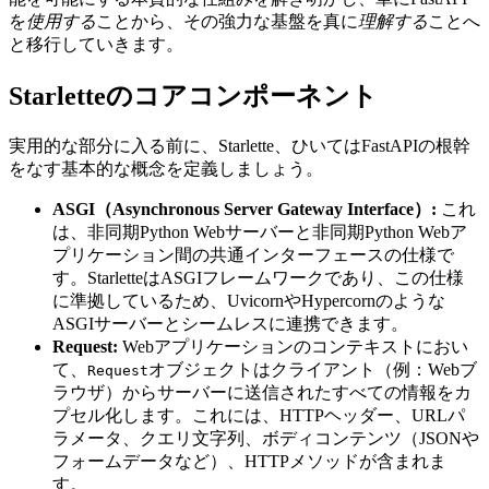
を
使用する
ことから、その強力な基盤を真に
理解する
ことへ
と移行していきます。
Starletteのコアコンポーネント
実用的な部分に入る前に、Starlette、ひいてはFastAPIの根幹
をなす基本的な概念を定義しましょう。
ASGI（Asynchronous Server Gateway Interface）:
これ
は、非同期Python Webサーバーと非同期Python Webア
プリケーション間の共通インターフェースの仕様で
す。StarletteはASGIフレームワークであり、この仕様
に準拠しているため、UvicornやHypercornのような
ASGIサーバーとシームレスに連携できます。
Request:
Webアプリケーションのコンテキストにおい
て、
オブジェクトはクライアント（例：Webブ
Request
ラウザ）からサーバーに送信されたすべての情報をカ
プセル化します。これには、HTTPヘッダー、URLパ
ラメータ、クエリ文字列、ボディコンテンツ（JSONや
フォームデータなど）、HTTPメソッドが含まれま
す。