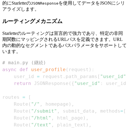
的にStarletteの
を使用してデータをJSONにシリ
JSONResponse
アライズします。
ルーティングメカニズム
Starletteのルーティングは宣言的で強力であり、特定の非同
期関数にマッピングされるURLパスを定義できます。URL
内の動的なセグメントであるパスパラメータをサポートして
います。
# main.py (継続)
async
def
user_profile
(
request
)
:
    user_id 
=
 request
.
path_params
[
"user_id"
]
return
 JSONResponse
(
{
"user_id"
:
 user_id
,
routes 
=
[
    Route
(
"/"
,
 homepage
)
,
    Route
(
"/submit"
,
 submit_data
,
 methods
=
[
"
    Route
(
"/html"
,
 html_page
)
,
    Route
(
"/text"
,
 plain_text
)
,