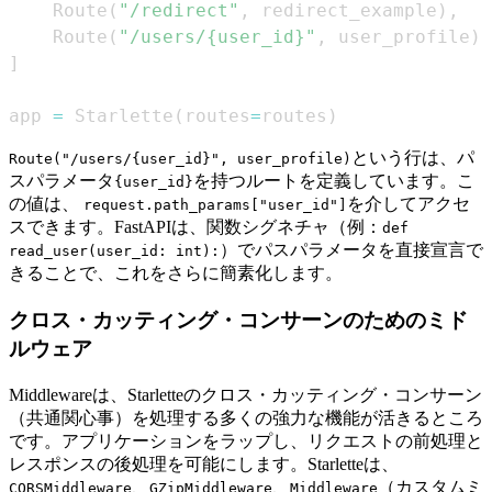
    Route
(
"/redirect"
,
 redirect_example
)
,
    Route
(
"/users/{user_id}"
,
 user_profile
)
,
]
app 
=
 Starlette
(
routes
=
routes
)
という行は、パ
Route("/users/{user_id}", user_profile)
スパラメータ
を持つルートを定義しています。こ
{user_id}
の値は、
を介してアクセ
request.path_params["user_id"]
スできます。FastAPIは、関数シグネチャ（例：
def
）でパスパラメータを直接宣言で
read_user(user_id: int):
きることで、これをさらに簡素化します。
クロス・カッティング・コンサーンのためのミド
ルウェア
Middlewareは、Starletteのクロス・カッティング・コンサーン
（共通関心事）を処理する多くの強力な機能が活きるところ
です。アプリケーションをラップし、リクエストの前処理と
レスポンスの後処理を可能にします。Starletteは、
、
、
（カスタムミ
CORSMiddleware
GZipMiddleware
Middleware