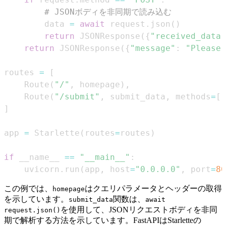
# JSONボディを非同期で読み込む
        data 
=
await
 request
.
json
(
)
return
 JSONResponse
(
{
"received_data"
return
 JSONResponse
(
{
"message"
:
"Please 
routes 
=
[
    Route
(
"/"
,
 homepage
)
,
    Route
(
"/submit"
,
 submit_data
,
 methods
=
[
"
]
app 
=
 Starlette
(
routes
=
routes
)
if
 __name__ 
==
"__main__"
:
    uvicorn
.
run
(
app
,
 host
=
"0.0.0.0"
,
 port
=
80
この例では、
はクエリパラメータとヘッダーの取得
homepage
を示しています。
関数は、
submit_data
await
を使用して、JSONリクエストボディを非同
request.json()
期で解析する方法を示しています。FastAPIはStarletteの