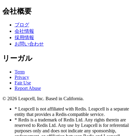
会社概要
ブログ
会社情報
採用情報
お問い合わせ
リーガル
Term
Privacy
Fair Use
Report Abuse
© 2026
Leapcell, Inc.
Based in California.
* Leapcell is not affiliated with Redis. Leapcell is a separate
entity that provides a Redis-compatible service.
* Redis is a trademark of Redis Ltd. Any rights therein are
reserved to Redis Ltd. Any use by Leapcell is for referential
purposes only and does not indicate any sponsorship,