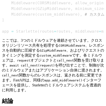
    Middleware
(
CORSMiddleware
,
 allow_origins
    Middleware
(
GZipMiddleware
,
 minimum_size
=
    Middleware
(
custom_middleware
)
,
# カスタ
]
app 
=
 Starlette
(
routes
=
routes
,
 middleware
=
mi
ここでは、3つのミドルウェアを連鎖させています。クロス
オリジンリソース共有を処理する
、レスポン
CORSMiddleware
スを自動的に圧縮する
、およびリクエストの
GZipMiddleware
タイミングを測定する
です。各ミドルウ
custom_middleware
ェアは、
オブジェクトと
関数を受け取りま
request
call_next
す。
を呼び出すことで、制御が次
await call_next(request)
のミドルウェアまたはアプリケーション自体に渡されます。
関数からのレスポンスは、返される前に変更でき
call_next
ます。FastAPIは、同様の
インターフ
app.add_middleware()
ェースを提供し、Starletteのミドルウェアシステムを透過的
に利用します。
結論