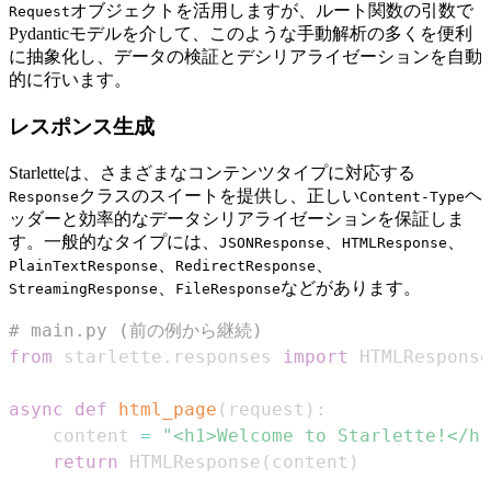
オブジェクトを活用しますが、ルート関数の引数で
Request
Pydanticモデルを介して、このような手動解析の多くを便利
に抽象化し、データの検証とデシリアライゼーションを自動
的に行います。
レスポンス生成
Starletteは、さまざまなコンテンツタイプに対応する
クラスのスイートを提供し、正しい
ヘ
Response
Content-Type
ッダーと効率的なデータシリアライゼーションを保証しま
す。一般的なタイプには、
、
、
JSONResponse
HTMLResponse
、
、
PlainTextResponse
RedirectResponse
、
などがあります。
StreamingResponse
FileResponse
# main.py (前の例から継続)
from
 starlette
.
responses 
import
 HTMLResponse
async
def
html_page
(
request
)
:
    content 
=
"<h1>Welcome to Starlette!</h1
return
 HTMLResponse
(
content
)