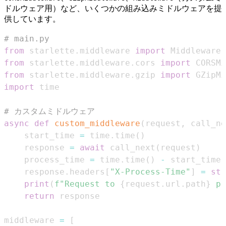
ドルウェア用）など、いくつかの組み込みミドルウェアを提
供しています。
# main.py
from
 starlette
.
middleware 
import
from
 starlette
.
middleware
.
cors 
import
from
 starlette
.
middleware
.
gzip 
import
import
# カスタムミドルウェア
async
def
custom_middleware
(
request
,
 call_ne
    start_time 
=
 time
.
time
(
)
    response 
=
await
 call_next
(
request
)
    process_time 
=
 time
.
time
(
)
-
    response
.
headers
[
"X-Process-Time"
]
=
str
print
(
f"Request to 
{
request
.
url
.
path
}
 pr
return
middleware 
=
[