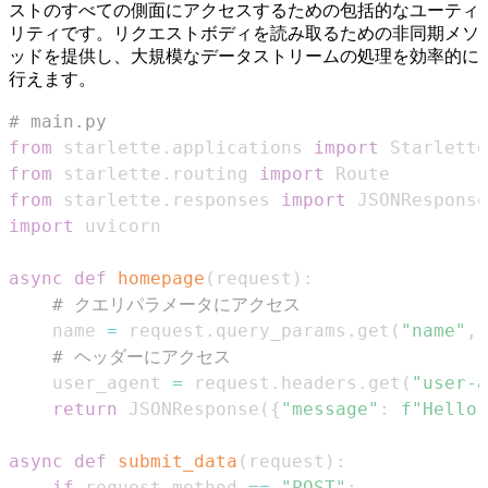
ストのすべての側面にアクセスするための包括的なユーティ
リティです。リクエストボディを読み取るための非同期メソ
ッドを提供し、大規模なデータストリームの処理を効率的に
行えます。
# main.py
from
 starlette
.
applications 
import
from
 starlette
.
routing 
import
from
 starlette
.
responses 
import
import
async
def
homepage
(
request
)
:
# クエリパラメータにアクセス
    name 
=
 request
.
query_params
.
get
(
"name"
,
# ヘッダーにアクセス
    user_agent 
=
 request
.
headers
.
get
(
"user-a
return
 JSONResponse
(
{
"message"
:
f"Hello,
async
def
submit_data
(
request
)
:
if
 request
.
method 
==
"POST"
: