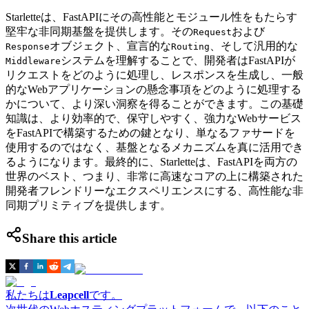
Starletteは、FastAPIにその高性能とモジュール性をもたらす
堅牢な非同期基盤を提供します。その
および
Request
オブジェクト、宣言的な
、そして汎用的な
Response
Routing
システムを理解することで、開発者はFastAPIが
Middleware
リクエストをどのように処理し、レスポンスを生成し、一般
的なWebアプリケーションの懸念事項をどのように処理する
かについて、より深い洞察を得ることができます。この基礎
知識は、より効率的で、保守しやすく、強力なWebサービス
をFastAPIで構築するための鍵となり、単なるファサードを
使用するのではなく、基盤となるメカニズムを真に活用でき
るようになります。最終的に、Starletteは、FastAPIを両方の
世界のベスト、つまり、非常に高速なコアの上に構築された
開発者フレンドリーなエクスペリエンスにする、高性能な非
同期プリミティブを提供します。
Share this article
私たちは
Leapcell
です。