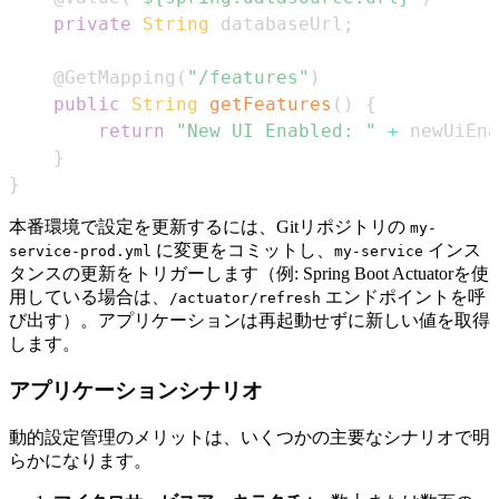
private
String
 databaseUrl
;
@GetMapping
(
"/features"
)
public
String
getFeatures
(
)
{
return
"New UI Enabled: "
+
 newUiEna
}
}
本番環境で設定を更新するには、Gitリポジトリの
my-
に変更をコミットし、
インス
service-prod.yml
my-service
タンスの更新をトリガーします（例: Spring Boot Actuatorを使
用している場合は、
エンドポイントを呼
/actuator/refresh
び出す）。アプリケーションは再起動せずに新しい値を取得
します。
アプリケーションシナリオ
動的設定管理のメリットは、いくつかの主要なシナリオで明
らかになります。