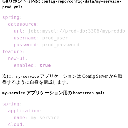
Gitリポジトリ内の
config-repo/config-data/my-service-
:
prod.yml
spring
:
datasource
:
url
:
 jdbc
:
mysql
:
//prod
-
db
:
username
:
password
:
feature
:
new-ui
:
enabled
:
true
次に、
アプリケーションは Config Server から取
my-service
得するように自身を構成します。
アプリケーション用の
:
my-service
bootstrap.yml
spring
:
application
:
name
:
 my
-
cloud
: