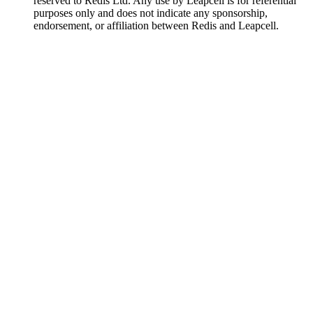
reserved to Redis Ltd. Any use by Leapcell is for referential
purposes only and does not indicate any sponsorship,
endorsement, or affiliation between Redis and Leapcell.