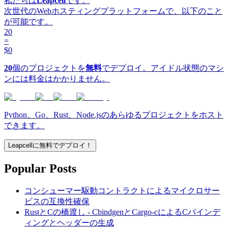
私たちは
Leapcell
です。
次世代のWebホスティングプラットフォームで、以下のこと
が可能です。
20
=
$0
20
個のプロジェクトを
無料
でデプロイ。アイドル状態のマシ
ンには料金はかかりません。
Python、Go、Rust、Node.jsのあらゆるプロジェクトをホスト
できます。
Leapcellに無料でデプロイ！
Popular Posts
コンシューマー駆動コントラクトによるマイクロサー
ビスの互換性確保
RustとCの橋渡し - CbindgenとCargo-cによるCバインデ
ィングとヘッダーの生成