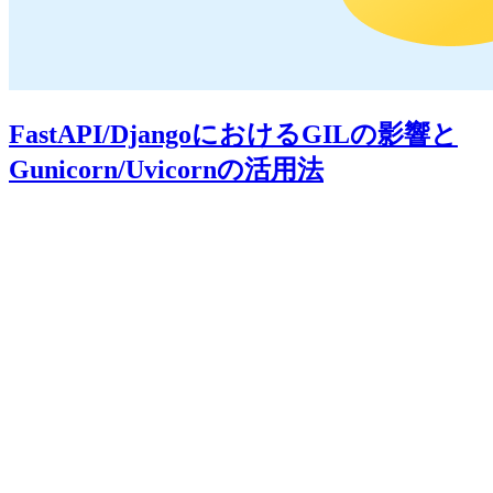
FastAPI/DjangoにおけるGILの影響と
Gunicorn/Uvicornの活用法