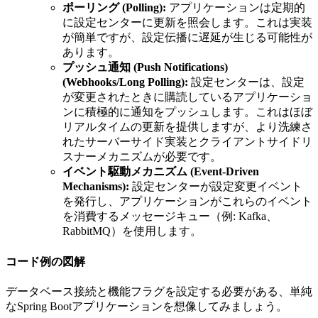
ポーリング (Polling):
アプリケーションは定期的
に設定センターに更新を照会します。これは実装
が簡単ですが、設定伝播に遅延が生じる可能性が
あります。
プッシュ通知 (Push Notifications)
(Webhooks/Long Polling):
設定センターは、設定
が変更されたときに購読しているアプリケーショ
ンに積極的に通知をプッシュします。これはほぼ
リアルタイムの更新を提供しますが、より洗練さ
れたサーバーサイド実装とクライアントサイドリ
スナーメカニズムが必要です。
イベント駆動メカニズム (Event-Driven
Mechanisms):
設定センターが設定変更イベント
を発行し、アプリケーションがこれらのイベント
を消費するメッセージキュー（例: Kafka、
RabbitMQ）を使用します。
コード例の図解
データベース接続と機能フラグを設定する必要がある、単純
なSpring Bootアプリケーションを想像してみましょう。