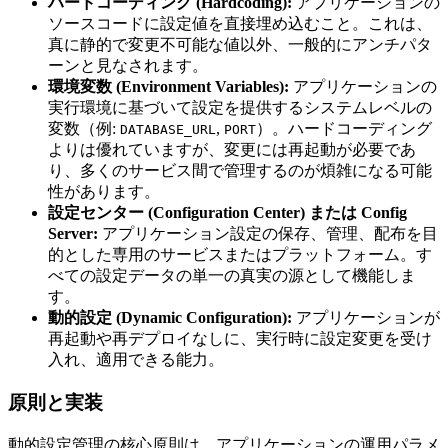
ハードコーディング (Hardcoding):
アプリケーションの
ソースコードに設定値を直接埋め込むこと。これは、
真に静的で変更不可能な値以外、一般的にアンチパタ
ーンと見なされます。
環境変数 (Environment Variables):
アプリケーションの
実行環境に基づいて設定を提供するシステムレベルの
変数（例:
,
）。ハードコーディング
DATABASE_URL
PORT
よりは優れていますが、変更には再起動が必要であ
り、多くのサービス間で管理するのが煩雑になる可能
性があります。
設定センター (Configuration Center) または Config
Server:
アプリケーション設定の保存、管理、配布を目
的とした専用のサービスまたはプラットフォーム。す
べての設定データの単一の真実の源として機能しま
す。
動的設定 (Dynamic Configuration):
アプリケーションが
再起動や再デプロイなしに、実行時に設定変更を受け
入れ、適用できる能力。
原則と実装
動的設定管理の核心原則は、アプリケーションの運用パラメ