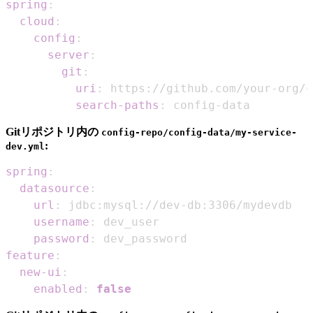
spring
:
cloud
:
config
:
server
:
git
:
uri
:
 https
:
//github.com/your
-
org/c
search-paths
:
 config
-
data
Gitリポジトリ内の
config-repo/config-data/my-service-
:
dev.yml
spring
:
datasource
:
url
:
 jdbc
:
mysql
:
//dev
-
db
:
username
:
password
:
feature
:
new-ui
:
enabled
:
false