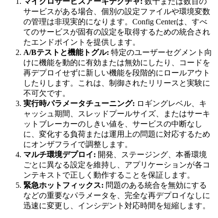
マイクロサービスアーキテクチャ:
数十または数百の
サービスがある場合、個別の設定ファイルや環境変数
の管理は非現実的になります。Config Centerは、すべ
てのサービスが固有の設定を取得するための統合され
たエンドポイントを提供します。
A/Bテストと機能トグル:
特定のユーザーセグメント向
けに機能を動的に有効または無効にしたり、コードを
再デプロイせずに新しい機能を段階的にロールアウト
したりします。これは、制御されたリリースと実験に
不可欠です。
実行時パラメータチューニング:
ロギングレベル、キ
ャッシュ期間、スレッドプールサイズ、またはサーキ
ットブレーカーのしきい値を、サービスの中断なし
に、変化する負荷または運用上の問題に対応するため
にオンザフライで調整します。
マルチ環境デプロイ:
開発、ステージング、本番環境
ごとに異なる設定を維持し、アプリケーションが各コ
ンテキストで正しく動作することを保証します。
緊急ホットフィックス:
問題のある統合を無効にする
などの重要なパラメータを、完全な再デプロイなしに
迅速に変更し、インシデント対応時間を短縮します。