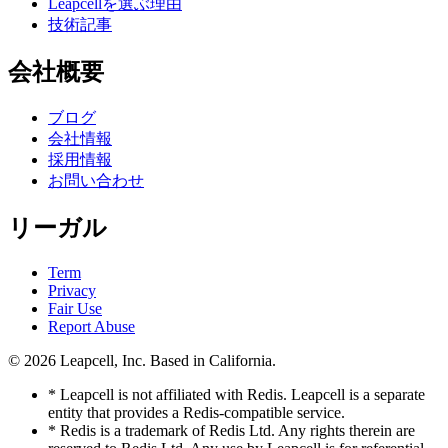
Leapcellを選ぶ理由
技術記事
会社概要
ブログ
会社情報
採用情報
お問い合わせ
リーガル
Term
Privacy
Fair Use
Report Abuse
© 2026
Leapcell, Inc.
Based in California.
* Leapcell is not affiliated with Redis. Leapcell is a separate
entity that provides a Redis-compatible service.
* Redis is a trademark of Redis Ltd. Any rights therein are