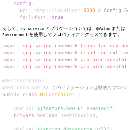
config
:
uri
:
 http
:
//localhost
:
8888
# Config 
fail-fast
:
true
そして、
アプリケーションでは、
または
my-service
@Value
を使用してプロパティにアクセスできます。
Environment
import
org
.
springframework
.
beans
.
factory
.
ann
import
org
.
springframework
.
cloud
.
context
.
con
import
org
.
springframework
.
web
.
bind
.
annotati
import
org
.
springframework
.
web
.
bind
.
annotati
@RestController
@RefreshScope
// このアノテーションは動的なプロパ
public
class
MyController
{
@Value
(
"${feature.new-ui.enabled}"
)
private
boolean
 newUiEnabled
;
@Value
(
"${spring.datasource.url}"
)