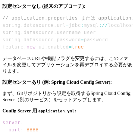
設定センターなし (従来のアプローチ):
// application.properties または application.
spring
.
datasource
.
url
=
jdbc
:
mysql
:
/
/
localhost
spring
.
datasource
.
username
=
spring
.
datasource
.
password
=
feature
.
new
-
ui
.
enabled
=
true
データベースURLや機能フラグを変更するには、このファ
イルを変更してアプリケーションを再デプロイする必要があ
ります。
設定センターあり (例: Spring Cloud Config Server):
まず、Gitリポジトリから設定を取得するSpring Cloud Config
Server（別のサービス）をセットアップします。
Config Server 用
:
application.yml
server
:
port
:
8888