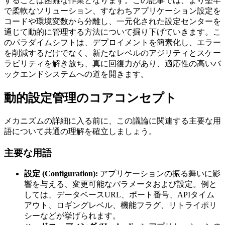
することは困難な作業となります。この記事では、より堅牢
で柔軟なソリューション、すなわちアプリケーション設定を
コードや環境変数から分離し、一元化された設定センターを
通じて動的に管理する方法について掘り下げていきます。こ
のパラダイムシフトは、デプロイメントを簡素化し、エラー
を削減するだけでなく、新たなレベルのアジリティとスケー
ラビリティを解き放ち、真に回復力があり、適応性の高いバ
ックエンドシステムへの道を開きます。
動的設定管理のコアコンセプト
メカニズムの詳細に入る前に、この議論に関連する主要な用
語について共通の理解を確立しましょう。
主要な用語
設定 (Configuration):
アプリケーションの振る舞いに影
響を与える、変更可能なパラメータおよび設定。例と
しては、データベースURL、ポート番号、APIタイム
アウト、ロギングレベル、機能フラグ、リトライポリ
シーなどが挙げられます。