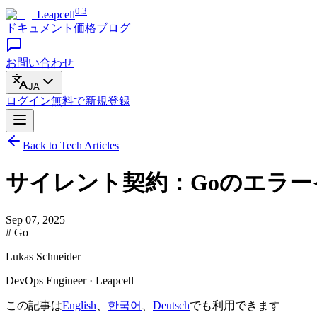
0.3
Leapcell
ドキュメント
価格
ブログ
お問い合わせ
JA
ログイン
無料で
新規登録
Back to Tech Articles
サイレント契約：Goのエラ
Sep 07, 2025
# Go
Lukas Schneider
DevOps Engineer · Leapcell
この記事は
English
、
한국어
、
Deutsch
でも利用できます