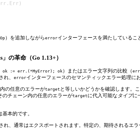
rr
.
Err
)
）を追加しながら
インターフェースを満たしているこ
Op
error
As」の革命（Go 1.13+）
）またはエラー文字列の比較（
 ok := err.(*MyError); ok
err
され、
インターフェースのセマンティックエラー処理に
error
内の任意のエラーが
と等しいかどうかを確認します。こ
target
そのチェーン内の任意のエラーが
に代入可能な
タイプ
に
target
は基本的です。
され、通常はエクスポートされます。特定の、期待されるエラ