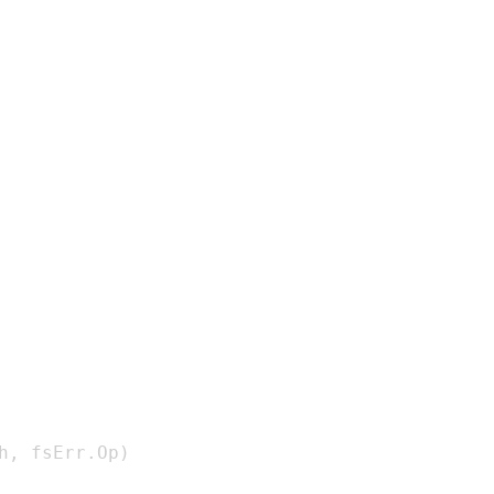
h
,
 fsErr
.
Op
)