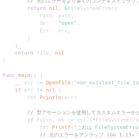
// 元のエラーをより多くのコンテキストでラッ
return
nil
,
&
FileSystemError
{
			Path
:
 path
,
			Op
:
"open"
,
			Err
:
  err
,
}
}
return
 file
,
nil
}
func
main
(
)
{
_
,
 err 
:=
OpenFile
(
"non_existent_file.tx
if
 err 
!=
nil
{
		fmt
.
Println
(
err
)
// 型アサーションを使用してカスタムエラーか
if
 fsErr
,
 ok 
:=
 err
.
(
*
FileSystemErro
			fmt
.
Printf
(
"これは FileSystemErro
// 元のエラーをアンラップ (Go 1.13+ で