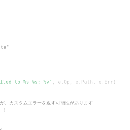
ite"
iled to %s %s: %v"
,
 e
.
Op
,
 e
.
Path
,
 e
.
Err
)
ますが、カスタムエラーを返す可能性があります
{