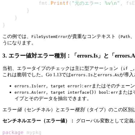
			fmt
.
Printf
(
"元のエラー: %v\n"
,
 fsE
}
}
}
この例では、
が貴重なコンテキスト（
、
FileSystemError
Path
うになります。
3. エラー値対エラー種別：「errors.Is」と「errors.
当初、エラータイプのチェックは主に型アサーション（
if _,
これは脆弱でした。Go 1.13では
と
が導入
errors.Is
errors.As
:
またはそのチェーン
errors.Is(err, target error)
err
:
または
errors.As(err, target interface{}) bool
err
イプとそのデータを抽出できます。
エラー
値
（センチネル）とエラー
種別
（タイプ）のこの区別
センチネルエラー（エラー値）：
グローバル変数として定義
package