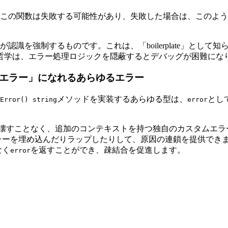
この関数は失敗する可能性があり、失敗した場合は、このよう
認識を強制するものです。これは、「boilerplate」とし
哲学は、エラー処理ロジックを隠蔽するとデバッグが困難にな
「エラー」になれるあらゆるエラー
メソッドを実装するあらゆる型は、
とし
Error() string
error
壊すことなく、追加のコンテキストを持つ独自のカスタムエラ
ラーを埋め込んだりラップしたりして、原因の連鎖を提供でき
なく
を返すことができ、疎結合を促進します。
error