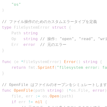
"os"
)
// ファイル操作のためのカスタムエラータイプを定義
type
 FileSystemError 
struct
{
	Path 
string
	Op   
string
// 操作: "open", "read", "wr
	Err  
error
// 元のエラー
}
func
(
e 
*
FileSystemError
)
Error
(
)
string
{
return
 fmt
.
Sprintf
(
"filesystem error: fa
}
// OpenFile はファイルのオープンをシミュレートし
func
OpenFile
(
path 
string
)
(
*
os
.
File
,
error
)
	file
,
 err 
:=
 os
.
Open
(
path
)
if
 err 
!=
nil
{