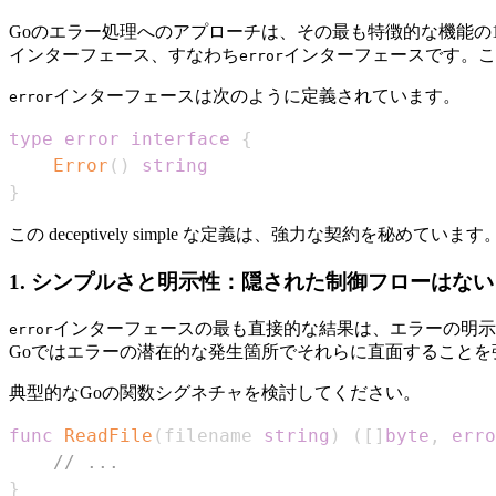
Goのエラー処理へのアプローチは、その最も特徴的な機能
インターフェース、すなわち
インターフェースです。こ
error
インターフェースは次のように定義されています。
error
type
error
interface
{
Error
(
)
string
}
この deceptively simple な定義は、強力な契約を
1. シンプルさと明示性：隠された制御フローはない
インターフェースの最も直接的な結果は、エラーの明示
error
Goではエラーの潜在的な発生箇所でそれらに直面することを
典型的なGoの関数シグネチャを検討してください。
func
ReadFile
(
filename 
string
)
(
[
]
byte
,
erro
// ...
}