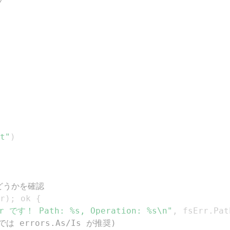
プ
t"
)
どうかを確認
r
)
;
 ok 
{
r です！ Path: %s, Operation: %s\n"
,
 fsErr
.
Pat
は errors.As/Is が推奨)