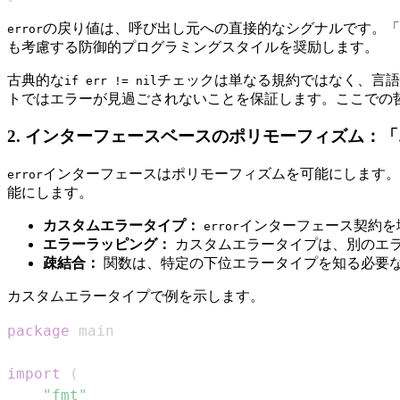
の戻り値は、呼び出し元への直接的なシグナルです。「
error
も考慮する防御的プログラミングスタイルを奨励します。
古典的な
チェックは単なる規約ではなく、言語が
if err != nil
トではエラーが見過ごされないことを保証します。ここでの
2. インターフェースベースのポリモーフィズム：
インターフェースはポリモーフィズムを可能にします。
error
能にします。
カスタムエラータイプ：
インターフェース契約を
error
エラーラッピング：
カスタムエラータイプは、別のエ
疎結合：
関数は、特定の下位エラータイプを知る必要
カスタムエラータイプで例を示します。
package
import
(
"fmt"