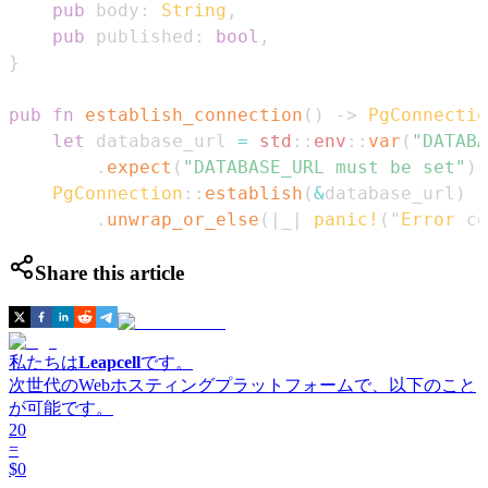
pub
 body
:
String
,
pub
 published
:
bool
,
}
pub
fn
establish_connection
(
)
->
PgConnectio
let
 database_url 
=
std
::
env
::
var
(
"DATABA
.
expect
(
"DATABASE_URL must be set"
)
;
PgConnection
::
establish
(
&
database_url
)
.
unwrap_or_else
(
|
_
|
panic!
(
"
Error
 co
Share this article
私たちは
Leapcell
です。
次世代のWebホスティングプラットフォームで、以下のこと
が可能です。
20
=
$0