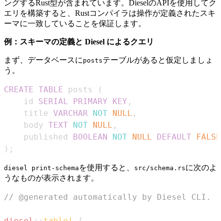
ングするRust型が含まれています。DieselのAPIを使用してク
エリを構築すると、Rustコンパイラは操作が定義されたスキ
ーマに一致していることを保証します。
例：スキーマの定義と Diesel によるクエリ
まず、データベースに
テーブルがあると仮定しましょ
posts
う。
CREATE
TABLE
 posts 
(
    id 
SERIAL
PRIMARY
KEY
,
    title 
VARCHAR
NOT
NULL
,
    body 
TEXT
NOT
NULL
,
    published 
BOOLEAN
NOT
NULL
DEFAULT
FALSE
)
;
を使用すると、
に次のよ
diesel print-schema
src/schema.rs
うなものが表示されます。
// @generated automatically by Diesel CLI.
diesel
::
table!
{