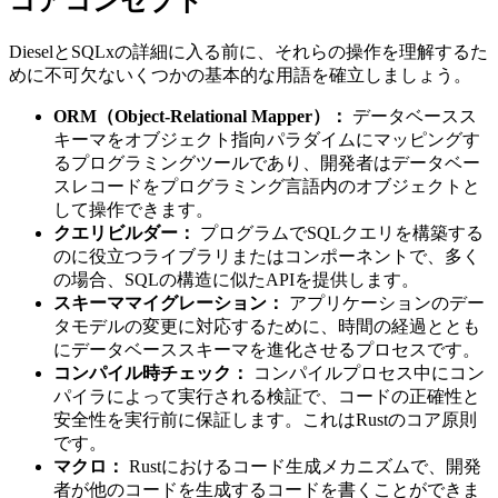
コアコンセプト
DieselとSQLxの詳細に入る前に、それらの操作を理解するた
めに不可欠ないくつかの基本的な用語を確立しましょう。
ORM（Object-Relational Mapper）：
データベースス
キーマをオブジェクト指向パラダイムにマッピングす
るプログラミングツールであり、開発者はデータベー
スレコードをプログラミング言語内のオブジェクトと
して操作できます。
クエリビルダー：
プログラムでSQLクエリを構築する
のに役立つライブラリまたはコンポーネントで、多く
の場合、SQLの構造に似たAPIを提供します。
スキーママイグレーション：
アプリケーションのデー
タモデルの変更に対応するために、時間の経過ととも
にデータベーススキーマを進化させるプロセスです。
コンパイル時チェック：
コンパイルプロセス中にコン
パイラによって実行される検証で、コードの正確性と
安全性を実行前に保証します。これはRustのコア原則
です。
マクロ：
Rustにおけるコード生成メカニズムで、開発
者が他のコードを生成するコードを書くことができま