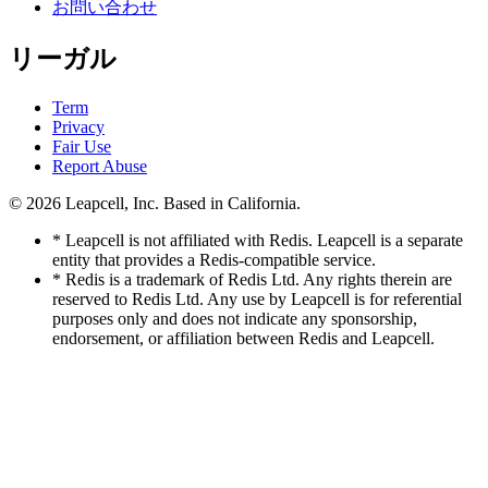
お問い合わせ
リーガル
Term
Privacy
Fair Use
Report Abuse
© 2026
Leapcell, Inc.
Based in California.
* Leapcell is not affiliated with Redis. Leapcell is a separate
entity that provides a Redis-compatible service.
* Redis is a trademark of Redis Ltd. Any rights therein are
reserved to Redis Ltd. Any use by Leapcell is for referential
purposes only and does not indicate any sponsorship,
endorsement, or affiliation between Redis and Leapcell.