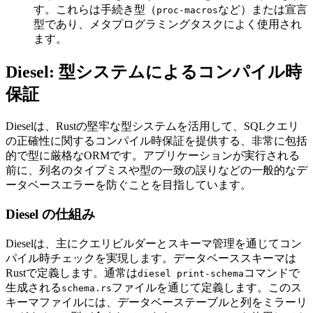
す。これらは手続き型（
など）または宣言
proc-macros
型であり、メタプログラミングタスクによく使用され
ます。
Diesel: 型システムによるコンパイル時
保証
Dieselは、Rustの堅牢な型システムを活用して、SQLクエリ
の正確性に関するコンパイル時保証を提供する、非常に包括
的で型に厳格なORMです。アプリケーションが実行される
前に、列名のタイプミスや型の一致の誤りなどの一般的なデ
ータベースエラーを防ぐことを目指しています。
Diesel の仕組み
Dieselは、主にクエリビルダーとスキーマ管理を通じてコン
パイル時チェックを実現します。データベーススキーマは
Rustで定義します。通常は
コマンドで
diesel print-schema
生成される
ファイルを通じて定義します。このス
schema.rs
キーマファイルには、データベーステーブルと列をミラーリ