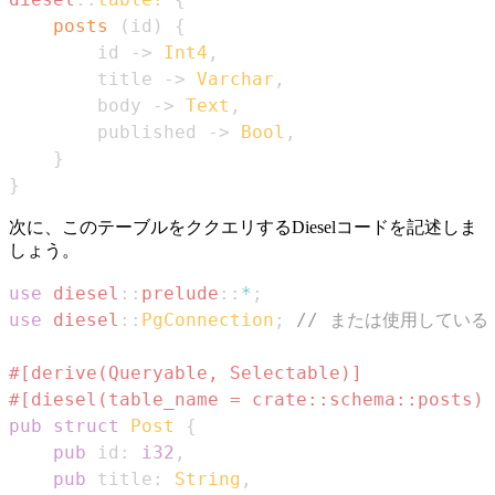
posts
(
id
)
{
        id 
->
Int4
,
        title 
->
Varchar
,
        body 
->
Text
,
        published 
->
Bool
,
}
}
次に、このテーブルをククエリするDieselコードを記述しま
しょう。
use
diesel
::
prelude
::
*
;
use
diesel
::
PgConnection
;
// または使用している
#[derive(Queryable, Selectable)]
#[diesel(table_name = crate::schema::posts)]
pub
struct
Post
{
pub
 id
:
i32
,
pub
 title
:
String
,