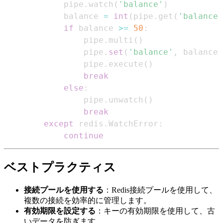
            pipe
.
watch
(
'balance'
)
            balance 
=
int
(
pipe
.
get
(
'balance'
if
 balance 
>=
50
:
                pipe
.
multi
(
)
                pipe
.
set
(
'balance'
,
 balance 
                pipe
.
execute
(
)
break
else
:
                pipe
.
unwatch
(
)
break
except
 redis
.
WatchError
:
continue
ベストプラクティス
接続プールを使用する
：Redis接続プールを使用して、
複数の接続を効率的に管理します。
有効期限を設定する
：キーの有効期限を使用して、古
いデータを防ぎます。