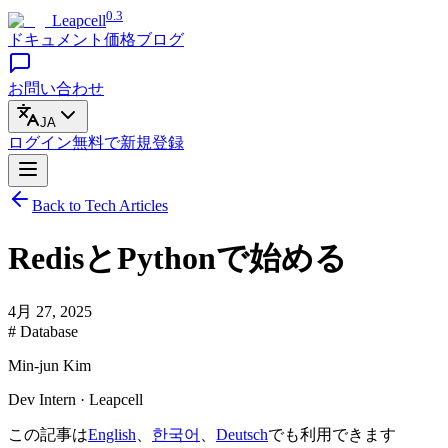
0.3
Leapcell
ドキュメント
価格
ブログ
お問い合わせ
JA
ログイン
無料で
新規登録
Back to Tech Articles
RedisとPythonで始める
4月 27, 2025
# Database
Min-jun Kim
Dev Intern · Leapcell
この記事は
English
、
한국어
、
Deutsch
でも利用できます