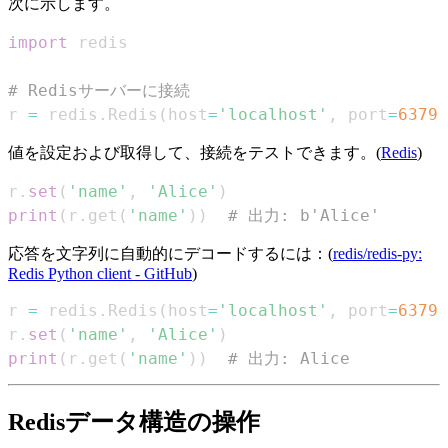
次に示します。
import
# Redisサーバーに接続
r 
=
 redis
.
Redis
(
host
=
'localhost'
,
 port
=
6379
,
値を設定および取得して、接続をテストできます。(
Redis
)
r
.
set
(
'name'
,
'Alice'
)
print
(
r
.
get
(
'name'
)
)
# 出力: b'Alice'
応答を文字列に自動的にデコードするには：(
redis/redis-py:
Redis Python client - GitHub
)
r 
=
 redis
.
Redis
(
host
=
'localhost'
,
 port
=
6379
,
r
.
set
(
'name'
,
'Alice'
)
print
(
r
.
get
(
'name'
)
)
# 出力: Alice
Redisデータ構造の操作