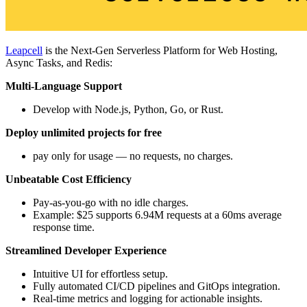
Leapcell
is the Next-Gen Serverless Platform for Web Hosting,
Async Tasks, and Redis:
Multi-Language Support
Develop with Node.js, Python, Go, or Rust.
Deploy unlimited projects for free
pay only for usage — no requests, no charges.
Unbeatable Cost Efficiency
Pay-as-you-go with no idle charges.
Example: $25 supports 6.94M requests at a 60ms average
response time.
Streamlined Developer Experience
Intuitive UI for effortless setup.
Fully automated CI/CD pipelines and GitOps integration.
Real-time metrics and logging for actionable insights.