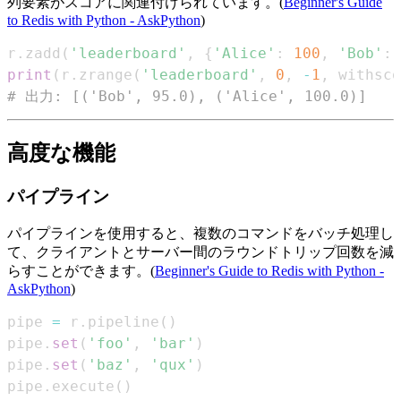
列要素がスコアに関連付けられています。(
Beginner's Guide
to Redis with Python - AskPython
)
r
.
zadd
(
'leaderboard'
,
{
'Alice'
:
100
,
'Bob'
:
print
(
r
.
zrange
(
'leaderboard'
,
0
,
-
1
,
 withsco
# 出力: [('Bob', 95.0), ('Alice', 100.0)]
高度な機能
パイプライン
パイプラインを使用すると、複数のコマンドをバッチ処理し
て、クライアントとサーバー間のラウンドトリップ回数を減
らすことができます。(
Beginner's Guide to Redis with Python -
AskPython
)
pipe 
=
 r
.
pipeline
(
)
pipe
.
set
(
'foo'
,
'bar'
)
pipe
.
set
(
'baz'
,
'qux'
)
pipe
.
execute
(
)