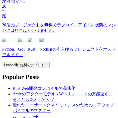
が可能です。
20
=
$0
20
個のプロジェクトを
無料
でデプロイ。アイドル状態のマシ
ンには料金はかかりません。
Python、Go、Rust、Node.jsのあらゆるプロジェクトをホスト
できます。
Leapcellに無料でデプロイ！
Popular Posts
Rust Web開発コンパイルの高速化
Actixのアクターモデル - Webリクエストの万能薬か、
それとも落とし穴か？
優れたユーザーエクスペリエンスのためのコアウェブ
バイタルのマスター