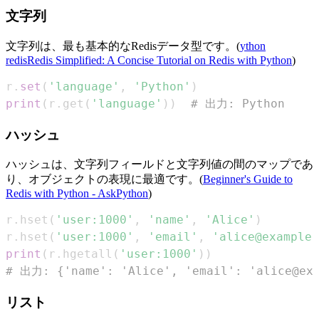
文字列
文字列は、最も基本的なRedisデータ型です。(
ython
redisRedis Simplified: A Concise Tutorial on Redis with Python
)
r
.
set
(
'language'
,
'Python'
)
print
(
r
.
get
(
'language'
)
)
# 出力: Python
ハッシュ
ハッシュは、文字列フィールドと文字列値の間のマップであ
り、オブジェクトの表現に最適です。(
Beginner's Guide to
Redis with Python - AskPython
)
r
.
hset
(
'user:1000'
,
'name'
,
'Alice'
)
r
.
hset
(
'user:1000'
,
'email'
,
'alice@example.
print
(
r
.
hgetall
(
'user:1000'
)
)
# 出力: {'name': 'Alice', 'email': 'alice@exa
リスト