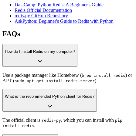
DataCamp: Python Redis: A Beginner's Guide
Redis Official Documentation
redis-py GitHub Repository
AskPython: Beginner's Guide to Redis with Python
FAQs
How do I install Redis on my computer?
Use a package manager like Homebrew (
) or
brew install redis
APT (
).
sudo apt-get install redis-server
What is the recommended Python client for Redis?
The official client is
, which you can install with
redis-py
pip
.
install redis