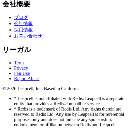
会社概要
ブログ
会社情報
採用情報
お問い合わせ
リーガル
Term
Privacy
Fair Use
Report Abuse
© 2026
Leapcell, Inc.
Based in California.
* Leapcell is not affiliated with Redis. Leapcell is a separate
entity that provides a Redis-compatible service.
* Redis is a trademark of Redis Ltd. Any rights therein are
reserved to Redis Ltd. Any use by Leapcell is for referential
purposes only and does not indicate any sponsorship,
endorsement, or affiliation between Redis and Leapcell.