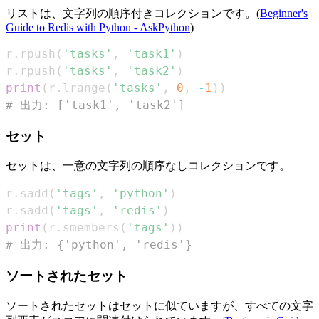
リストは、文字列の順序付きコレクションです。(
Beginner's
Guide to Redis with Python - AskPython
)
r
.
rpush
(
'tasks'
,
'task1'
)
r
.
rpush
(
'tasks'
,
'task2'
)
print
(
r
.
lrange
(
'tasks'
,
0
,
-
1
)
)
# 出力: ['task1', 'task2']
セット
セットは、一意の文字列の順序なしコレクションです。
r
.
sadd
(
'tags'
,
'python'
)
r
.
sadd
(
'tags'
,
'redis'
)
print
(
r
.
smembers
(
'tags'
)
)
# 出力: {'python', 'redis'}
ソートされたセット
ソートされたセットはセットに似ていますが、すべての文字