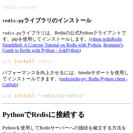
redis-server
ライブラリのインストール
redis-py
ライブラリは、Redisの公式Pythonクライアントで
redis-py
す。pipを使用してインストールします。(
ython redisRedis
Simplified: A Concise Tutorial on Redis with Python
,
Beginner's
Guide to Redis with Python - AskPython
)
pip 
install
 redis
パフォーマンスを向上させるには、hiredisサポートを使用し
てインストールできます。(
redis/redis-py: Redis Python client -
GitHub
)
pip 
install
"redis[hiredis]"
PythonでRedisに接続する
Pythonを使用してRedisサーバーへの接続を確立する方法を