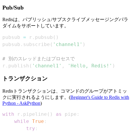
Pub/Sub
Redisは、パブリッシュ/サブスクライブメッセージングパラ
ダイムをサポートしています。
pubsub 
=
 r
.
pubsub
(
)
pubsub
.
subscribe
(
'channel1'
)
# 別のスレッドまたはプロセスで
r
.
publish
(
'channel1'
,
'Hello, Redis!'
)
トランザクション
Redisトランザクションは、コマンドのグループがアトミッ
クに実行されるようにします。(
Beginner's Guide to Redis with
Python - AskPython
)
with
 r
.
pipeline
(
)
as
 pipe
:
while
True
:
try
: