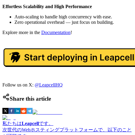
Effortless Scalability and High Performance
Auto-scaling to handle high concurrency with ease.
Zero operational overhead — just focus on building.
Explore more in the
Documentation
!
Follow us on X:
@LeapcellHQ
Share this article
私たちは
Leapcell
です。
次世代のWebホスティングプラットフォームで、以下のこと