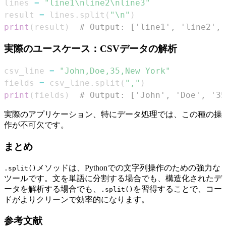
lines 
=
"line1\nline2\nline3"
result 
=
 lines
.
split
(
"\n"
)
print
(
result
)
# Output: ['line1', 'line2', 
実際のユースケース：CSVデータの解析
csv_line 
=
"John,Doe,35,New York"
fields 
=
 csv_line
.
split
(
","
)
print
(
fields
)
# Output: ['John', 'Doe', '35
実際のアプリケーション、特にデータ処理では、この種の操
作が不可欠です。
まとめ
メソッドは、Pythonでの文字列操作のための強力な
.split()
ツールです。文を単語に分割する場合でも、構造化されたデ
ータを解析する場合でも、
を習得することで、コー
.split()
ドがよりクリーンで効率的になります。
参考文献