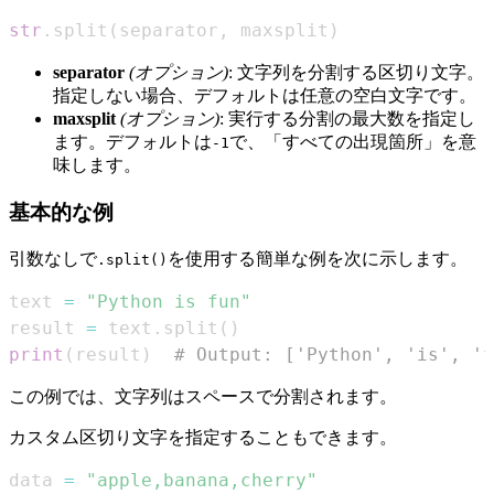
str
.
split
(
separator
,
 maxsplit
)
separator
(オプション)
: 文字列を分割する区切り文字。
指定しない場合、デフォルトは任意の空白文字です。
maxsplit
(オプション)
: 実行する分割の最大数を指定し
ます。デフォルトは
で、「すべての出現箇所」を意
-1
味します。
基本的な例
引数なしで
を使用する簡単な例を次に示します。
.split()
text 
=
"Python is fun"
result 
=
 text
.
split
(
)
print
(
result
)
# Output: ['Python', 'is', 'f
この例では、文字列はスペースで分割されます。
カスタム区切り文字を指定することもできます。
data 
=
"apple,banana,cherry"