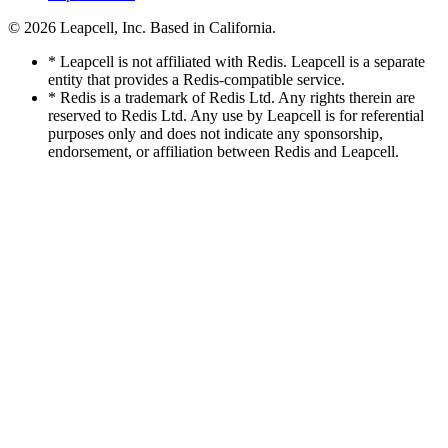
© 2026
Leapcell, Inc.
Based in California.
* Leapcell is not affiliated with Redis. Leapcell is a separate
entity that provides a Redis-compatible service.
* Redis is a trademark of Redis Ltd. Any rights therein are
reserved to Redis Ltd. Any use by Leapcell is for referential
purposes only and does not indicate any sponsorship,
endorsement, or affiliation between Redis and Leapcell.