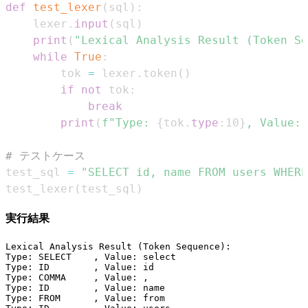
def
test_lexer
(
sql
)
:
    lexer
.
input
(
sql
)
print
(
"Lexical Analysis Result (Token Se
while
True
:
        tok 
=
 lexer
.
token
(
)
if
not
 tok
:
break
print
(
f"Type: 
{
tok
.
type
:
10
}
, Value: 
# テストケース
test_sql 
=
"SELECT id, name FROM users WHERE
test_lexer
(
test_sql
)
実行結果
Lexical Analysis Result (Token Sequence):

Type: SELECT    , Value: select

Type: ID        , Value: id

Type: COMMA     , Value: ,

Type: ID        , Value: name

Type: FROM      , Value: from
