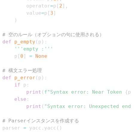
        operator
=
p
[
2
]
,
        value
=
p
[
3
]
)
# 空のルール（オプションの句に使用される）
def
p_empty
(
p
)
:
'''empty :'''
    p
[
0
]
=
None
# 構文エラー処理
def
p_error
(
p
)
:
if
 p
:
print
(
f"Syntax error: Near Token 
{
p
.
else
:
print
(
"Syntax error: Unexpected end 
# Parserインスタンスを作成する
parser 
=
 yacc
.
yacc
(
)