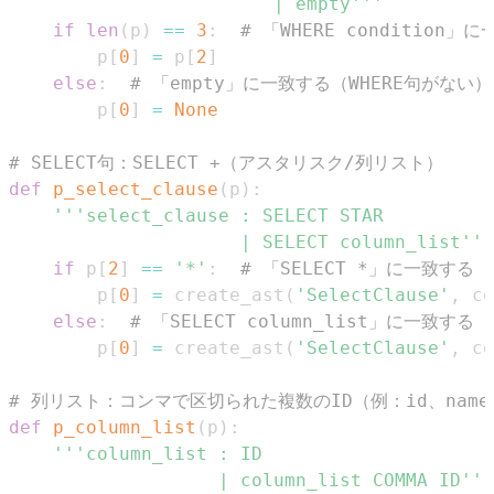
                        | empty'''
if
len
(
p
)
==
3
:
# 「WHERE condition」
        p
[
0
]
=
 p
[
2
]
else
:
# 「empty」に一致する（WHERE句がない）
        p
[
0
]
=
None
# SELECT句：SELECT +（アスタリスク/列リスト）
def
p_select_clause
(
p
)
:
                     | SELECT column_list'''
if
 p
[
2
]
==
'*'
:
# 「SELECT *」に一致する
        p
[
0
]
=
 create_ast
(
'SelectClause'
,
 co
else
:
# 「SELECT column_list」に一致する
        p
[
0
]
=
 create_ast
(
'SelectClause'
,
 co
# 列リスト：コンマで区切られた複数のID（例：id、name
def
p_column_list
(
p
)
:
                   | column_list COMMA ID'''