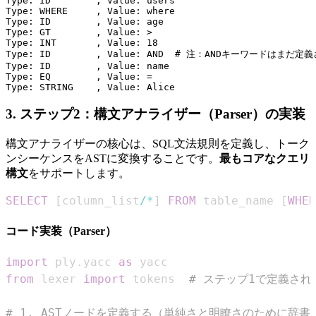
Type: ID        , Value: users

Type: WHERE     , Value: where

Type: ID        , Value: age

Type: GT        , Value: >

Type: INT       , Value: 18

Type: ID        , Value: AND  # 注：ANDキーワード
Type: ID        , Value: name

Type: EQ        , Value: =

3. ステップ2：構文アナライザー（Parser）の実装
構文アナライザーの核心は、SQL文法規則を定義し、トーク
ンシーケンスをASTに変換することです。
最もコアなクエリ
構文
をサポートします。
SELECT
[
column_list
/
*
]
FROM
 table_name 
[
WHER
コード実装（Parser）
import
 ply
.
yacc 
as
from
 lexer 
import
 tokens  
# ステップ1で定義さ
# 1. ASTノードを定義する（単純さと明瞭さのために辞書