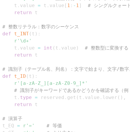
    t
.
value 
=
 t
.
value
[
1
:
-
1
]
# シングルクォー
return
# 整数リテラル：数字のシーケンス
def
t_INT
(
t
)
:
r'\d+'
    t
.
value 
=
int
(
t
.
value
)
# 整数型に変換する
return
# 識別子（テーブル名、列名）：文字で始まり、文字/数字
def
t_ID
(
t
)
:
r'[a-zA-Z_][a-zA-Z0-9_]*'
# 識別子がキーワードであるかどうかを確認する（例：'s
    t
.
type
=
 reserved
.
get
(
t
.
value
.
lower
(
)
,
'
return
# 演算子
t_EQ 
=
r'='
# 等価