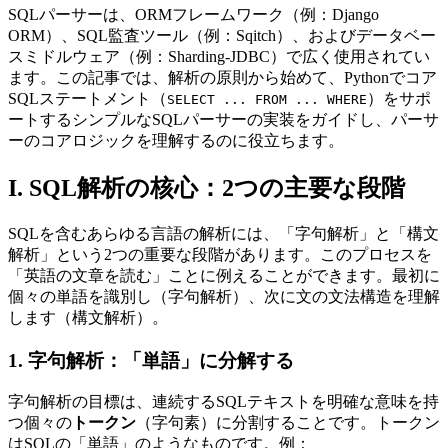
SQLパーサーは、ORMフレームワーク（例：Django
ORM）、SQL監査ツール（例：Sqitch）、およびデータベー
スミドルウェア（例：Sharding-JDBC）で広く使用されてい
ます。この記事では、解析の原則から始めて、Pythonでコア
SQLステートメント（
）をサポ
SELECT ... FROM ... WHERE
ートするシンプルなSQLパーサーの実装をガイドし、パーサ
ーのコアロジックを理解するのに役立ちます。
I. SQL解析の核心：2つの主要な段階
SQLを含むあらゆる言語の解析には、「字句解析」と「構文
解析」という2つの重要な段階があります。このプロセスを
「英語の文章を読む」ことに例えることができます。最初に
個々の単語を識別し（字句解析）、次に文の文法構造を理解
します（構文解析）。
1. 字句解析：「単語」に分解する
字句解析の目標は、連続するSQLテキストを明確な意味を持
つ個々の
トークン
（字句素）に分割することです。トークン
はSQLの「単語」のようなものです。例：