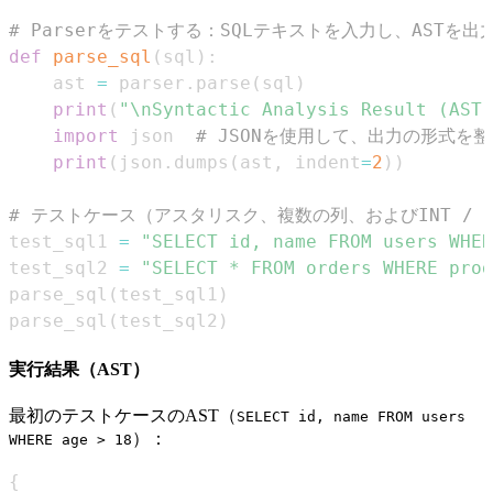
# Parserをテストする：SQLテキストを入力し、ASTを出
def
parse_sql
(
sql
)
:
    ast 
=
 parser
.
parse
(
sql
)
print
(
"\nSyntactic Analysis Result (AST)
import
 json  
# JSONを使用して、出力の形式を
print
(
json
.
dumps
(
ast
,
 indent
=
2
)
)
# テストケース（アスタリスク、複数の列、およびINT / S
test_sql1 
=
"SELECT id, name FROM users WHER
test_sql2 
=
"SELECT * FROM orders WHERE prod
parse_sql
(
test_sql1
)
parse_sql
(
test_sql2
)
実行結果（AST）
最初のテストケースのAST（
SELECT id, name FROM users
）：
WHERE age > 18
{