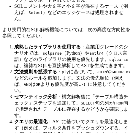
SQLコメントや大文字と小文字が混在するケース（例
えば、
）などのエッジケースは処理されませ
Select
ん。
より実用的なSQL解析機能については、次の高度な方向性を
参照してください。
成熟したライブラリを使用する
：産業用グレードのシ
ナリオでは、
（Python）や
（クロス言
sqlparse
antlr4
語）などのライブラリの使用を優先します。
sqlparse
は、複雑なSQLを直接解析してASTを生成できます。
文法規則を拡張する
：
に基づいて、
や
ply
JOIN
GROUP BY
などのルールを追加します。文法の優先順位（例え
ば、
は
よりも優先度が高い）に注意してくださ
AND
OR
い。
セマンティック分析
：構文解析後に「テーブル構造チ
ェック」ステップを追加して、
句の列が
句
SELECT
FROM
で指定されたテーブルに存在するかどうかを確認しま
す。
クエリの最適化
：ASTに基づいてクエリを最適化しま
す（例えば、フィルタ条件をプッシュダウンする、イ