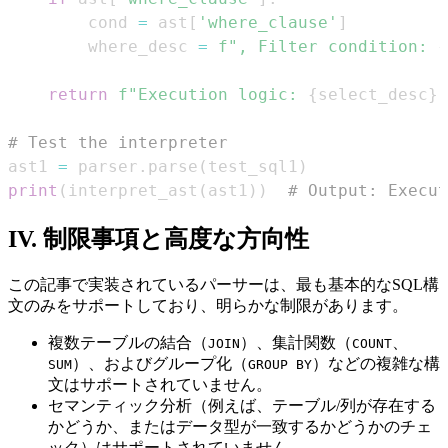
        cond 
=
 ast
[
'where_clause'
]
        where_desc 
=
f", Filter condition: 
{
return
f"Execution logic: 
{
select_desc
}
# Test the interpreter
ast1 
=
 parser
.
parse
(
test_sql1
)
print
(
interpret_ast
(
ast1
)
)
# Output: Execut
IV. 制限事項と高度な方向性
この記事で実装されているパーサーは、最も基本的なSQL構
文のみをサポートしており、明らかな制限があります。
複数テーブルの結合（
）、集計関数（
、
JOIN
COUNT
）、およびグループ化（
）などの複雑な構
SUM
GROUP BY
文はサポートされていません。
セマンティック分析（例えば、テーブル/列が存在する
かどうか、またはデータ型が一致するかどうかのチェ
ック）はサポートされていません。