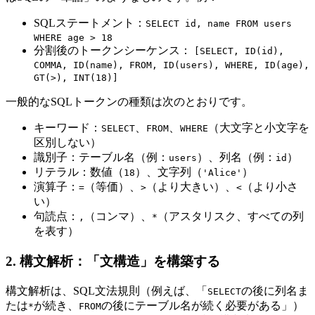
SQLステートメント：
SELECT id, name FROM users
WHERE age > 18
分割後のトークンシーケンス：
[SELECT, ID(id),
COMMA, ID(name), FROM, ID(users), WHERE, ID(age),
GT(>), INT(18)]
一般的なSQLトークンの種類は次のとおりです。
キーワード：
、
、
（大文字と小文字を
SELECT
FROM
WHERE
区別しない）
識別子：テーブル名（例：
）、列名（例：
）
users
id
リテラル：数値（
）、文字列（
）
18
'Alice'
演算子：
（等価）、
（より大きい）、
（より小さ
=
>
<
い）
句読点：
（コンマ）、
（アスタリスク、すべての列
,
*
を表す）
2. 構文解析：「文構造」を構築する
構文解析は、SQL文法規則（例えば、「
の後に列名ま
SELECT
たは
が続き、
の後にテーブル名が続く必要がある」）
*
FROM