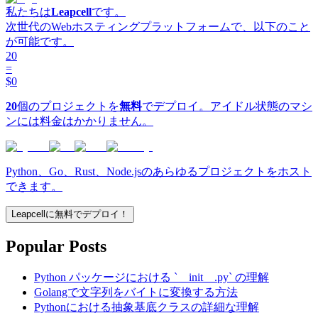
私たちは
Leapcell
です。
次世代のWebホスティングプラットフォームで、以下のこと
が可能です。
20
=
$0
20
個のプロジェクトを
無料
でデプロイ。アイドル状態のマシ
ンには料金はかかりません。
Python、Go、Rust、Node.jsのあらゆるプロジェクトをホスト
できます。
Leapcellに無料でデプロイ！
Popular Posts
Python パッケージにおける `__init__.py` の理解
Golangで文字列をバイトに変換する方法
Pythonにおける抽象基底クラスの詳細な理解