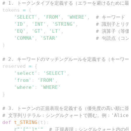
# 1. トークンタイプを定義する（エラーを避けるために
tokens 
=
(
'SELECT'
,
'FROM'
,
'WHERE'
,
# キーワード
'ID'
,
'INT'
,
'STRING'
,
# 識別子とリテ
'EQ'
,
'GT'
,
'LT'
,
# 演算子（等
'COMMA'
,
'STAR'
# 句読点（コ
)
# 2. キーワードのマッチングルールを定義する（キーワ
reserved 
=
{
'select'
:
'SELECT'
,
'from'
:
'FROM'
,
'where'
:
'WHERE'
}
# 3. トークンの正規表現を定義する（優先度の高い順に並
# 文字列リテラル：シングルクォートで囲む。例：'Alice
def
t_STRING
(
t
)
:
r"'[^']*'"
# 正規表現：シングルクォート内の