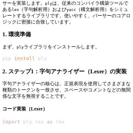
サーを実装します。
は、従来のコンパイラ構築ツールで
ply
ある
（字句解析用）および
（構文解析用）をシミュ
lex
yacc
レートするライブラリです。使いやすく、パーサーのコアロ
ジックに密接に合致しています。
1. 環境準備
まず、
ライブラリをインストールします。
ply
pip 
install
 ply
2. ステップ1：字句アナライザー（Lexer）の実装
字句アナライザーの核心は、正規表現を使用してさまざまな
種類のトークンを一致させ、スペースやコメントなどの無関
係な文字を無視することです。
コード実装（Lexer）
import
 ply
.
lex 
as