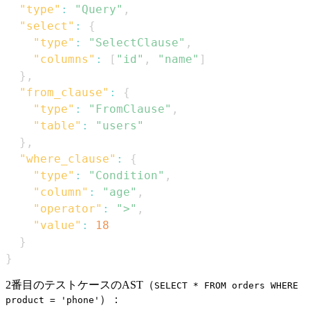
"type"
:
"Query"
,
"select"
:
{
"type"
:
"SelectClause"
,
"columns"
:
[
"id"
,
"name"
]
}
,
"from_clause"
:
{
"type"
:
"FromClause"
,
"table"
:
"users"
}
,
"where_clause"
:
{
"type"
:
"Condition"
,
"column"
:
"age"
,
"operator"
:
">"
,
"value"
:
18
}
}
2番目のテストケースのAST（
SELECT * FROM orders WHERE
）：
product = 'phone'