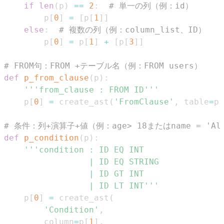
if
len
(
p
)
==
2
:
# 単一の列（例：id）
        p
[
0
]
=
[
p
[
1
]
]
else
:
# 複数の列（例：column_list、ID）
        p
[
0
]
=
 p
[
1
]
+
[
p
[
3
]
]
# FROM句：FROM +テーブル名（例：FROM users）
def
p_from_clause
(
p
)
:
'''from_clause : FROM ID'''
    p
[
0
]
=
 create_ast
(
'FromClause'
,
 table
=
p
[
# 条件：列+演算子+値（例：age> 18またはname = 'Al
def
p_condition
(
p
)
:
                 | ID LT INT'''
    p
[
0
]
=
 create_ast
(
'Condition'
,
        column
=
p
[
1
]
,