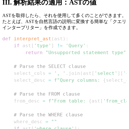
III. 解析結果の適用：ASTの値
ASTを取得したら、それを使用して多くのことができます。
たとえば、ASTを自然言語の説明に変換する簡単な「クエリ
インタープリター」を作成できます。
def
interpret_ast
(
ast
)
:
if
 ast
[
'type'
]
!=
'Query'
:
return
"Unsupported statement type"
# Parse the SELECT clause
    select_cols 
=
', '
.
join
(
ast
[
'select'
]
[
'c
    select_desc 
=
f"Query columns: 
{
select_c
# Parse the FROM clause
    from_desc 
=
f"From table: 
{
ast
[
'from_cla
# Parse the WHERE clause
    where_desc 
=
""
if
 ast
[
'where_clause'
]
: