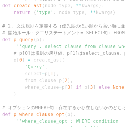
def
create_ast
(
node_type
,
**
kwargs
)
:
return
{
'type'
:
 node_type
,
**
kwargs
}
# 2. 文法規則を定義する（優先度の低い順から高い順に並
# 開始ルール：クエリステートメント= SELECT句+ FROM句
def
p_query
(
p
)
:
'''query : select_clause from_clause whe
# p[0]は規則の戻り値。p[1]はselect_clause、p[2
    p
[
0
]
=
 create_ast
(
'Query'
,
        select
=
p
[
1
]
,
        from_clause
=
p
[
2
]
,
        where_clause
=
p
[
3
]
if
 p
[
3
]
else
None
)
# オプションのWHERE句：存在するか存在しないかのどちら
def
p_where_clause_opt
(
p
)
: