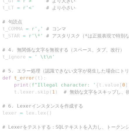
t_GT 
=
r'>'
# より大きい
t_LT 
=
r'<'
# より小さい
# 句読点
t_COMMA 
=
r','
# コンマ
t_STAR 
=
r'\*'
# アスタリスク（*は正規表現で特別
# 4. 無関係な文字を無視する（スペース、タブ、改行）
t_ignore 
=
' \t\n'
# 5. エラー処理（認識できない文字が発生した場合にトリ
def
t_error
(
t
)
:
print
(
f"Illegal character: '
{
t
.
value
[
0
]
}
    t
.
lexer
.
skip
(
1
)
# 無効な文字をスキップし、
# 6. Lexerインスタンスを作成する
lexer 
=
 lex
.
lex
(
)
# Lexerをテストする：SQLテキストを入力し、トークン