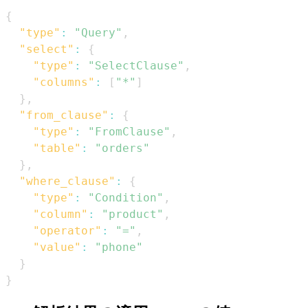
{
"type"
:
"Query"
,
"select"
:
{
"type"
:
"SelectClause"
,
"columns"
:
[
"*"
]
}
,
"from_clause"
:
{
"type"
:
"FromClause"
,
"table"
:
"orders"
}
,
"where_clause"
:
{
"type"
:
"Condition"
,
"column"
:
"product"
,
"operator"
:
"="
,
"value"
:
"phone"
}
}