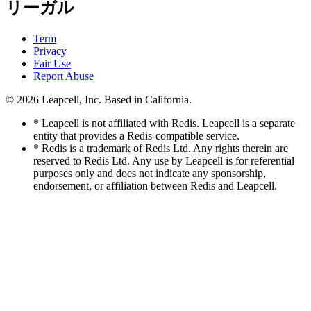
リーガル
Term
Privacy
Fair Use
Report Abuse
© 2026
Leapcell, Inc.
Based in California.
* Leapcell is not affiliated with Redis. Leapcell is a separate
entity that provides a Redis-compatible service.
* Redis is a trademark of Redis Ltd. Any rights therein are
reserved to Redis Ltd. Any use by Leapcell is for referential
purposes only and does not indicate any sponsorship,
endorsement, or affiliation between Redis and Leapcell.