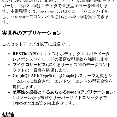
に行った変更は、サーバーの自動再起動をトリ
src/index.ts
ガーし、TypeScriptはエディタで直接型エラーを検出しま
す。本番環境では、
でコードをコンパイル
npm run build
し、
でコンパイルされたJavaScriptを実行できま
npm start
す。
実世界のアプリケーション
このセットアップは以下に最適です。
RESTful API:
リクエストボディ、クエリパラメータ、
レスポンスペイロードの厳密な型定義を強制します。
マイクロサービス:
異なるサービス間のデータコント
ラクトの一貫性を確保します。
GraphQL API:
TypeScriptはGraphQLスキーマ定義とシ
ームレスに統合され、エンドツーエンドの型安全性を
提供します。
堅牢性を必要とするあらゆるNode.jsアプリケーション:
CLIツールから複雑なサーバーサイドロジックまで、
TypeScriptは品質を向上させます。
結論