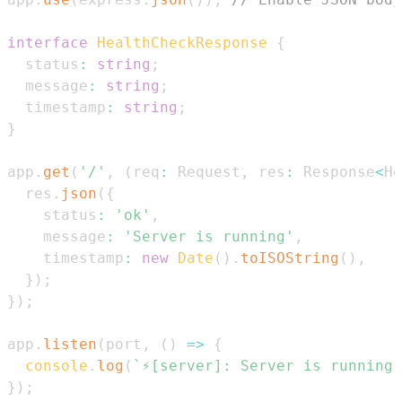
interface
HealthCheckResponse
{
  status
:
string
;
  message
:
string
;
  timestamp
:
string
;
}
app
.
get
(
'/'
,
(
req
:
Request
,
 res
:
Response
<
He
  res
.
json
(
{
    status
:
'ok'
,
    message
:
'Server is running'
,
    timestamp
:
new
Date
(
)
.
toISOString
(
)
,
}
)
;
}
)
;
app
.
listen
(
port
,
(
)
=>
{
console
.
log
(
`
⚡️[server]: Server is running
}
)
;