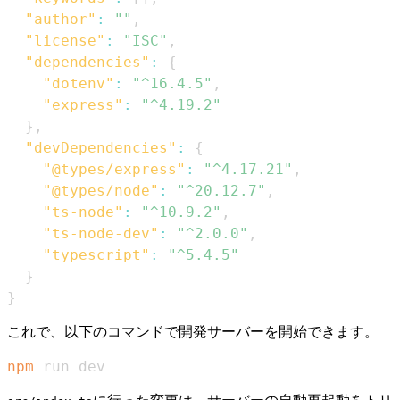
"author"
:
""
,
"license"
:
"ISC"
,
"dependencies"
:
{
"dotenv"
:
"^16.4.5"
,
"express"
:
"^4.19.2"
}
,
"devDependencies"
:
{
"@types/express"
:
"^4.17.21"
,
"@types/node"
:
"^20.12.7"
,
"ts-node"
:
"^10.9.2"
,
"ts-node-dev"
:
"^2.0.0"
,
"typescript"
:
"^5.4.5"
}
}
これで、以下のコマンドで開発サーバーを開始できます。
npm
 run dev