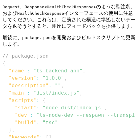
のような型注釈、
Request, Response<HealthCheckResponse>
および
インターフェースの使用に注意
HealthCheckResponse
してください。これらは、定義された構造に準拠しないデー
タを返そうとすると、即座にフィードバックを提供します。
最後に、
を開発およびビルドスクリプトで更新
package.json
します。
// package.json
{
"name"
:
"ts-backend-app"
,
"version"
:
"1.0.0"
,
"description"
:
""
,
"main"
:
"dist/index.js"
,
"scripts"
:
{
"start"
:
"node dist/index.js"
,
"dev"
:
"ts-node-dev --respawn --transpil
"build"
:
"tsc"
}
,
"keywords"
:
[
]
,