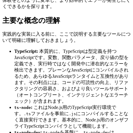
体験をどのように変革し、より効率的でエラーが発生しにく
くできるかを探ります。
主要な概念の理解
実践的な実装に入る前に、ここで説明する主要なツールにつ
いて明確に理解しておきましょう。
TypeScript:
本質的に、TypeScriptは型定義を持つ
JavaScriptです。変数、関数パラメータ、戻り値の型を
定義でき、実行時ではなく開発中に潜在的なエラーを
検出できます。プレーンなJavaScriptにコンパイルされ
るため、あらゆるJavaScriptランタイムと互換性があり
ます。その利点には、コードの可読性の向上、リファ
クタリングの容易さ、およびより良いツールサポート
（オートコンプリート、インテリジェントなエラーチ
ェック）が含まれます。
:
これはNode.js用のTypeScript実行環境で
ts-node
す。
ファイルを事前に
にコンパイルすることな
.ts
.js
く直接実行できます。基本的に、Node.js用のオンザフ
ライTypeScriptコンパイラとして機能します。
:
を基盤に、
は
ts-node-dev
ts-node
ts-node-dev