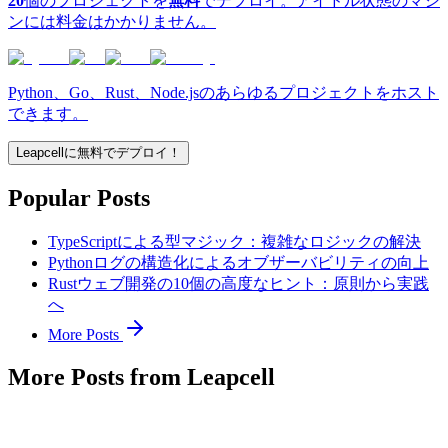
20
個のプロジェクトを
無料
でデプロイ。アイドル状態のマシ
ンには料金はかかりません。
Python、Go、Rust、Node.jsのあらゆるプロジェクトをホスト
できます。
Leapcellに無料でデプロイ！
Popular Posts
TypeScriptによる型マジック：複雑なロジックの解決
Pythonログの構造化によるオブザーバビリティの向上
Rustウェブ開発の10個の高度なヒント：原則から実践
へ
More Posts
More Posts from Leapcell