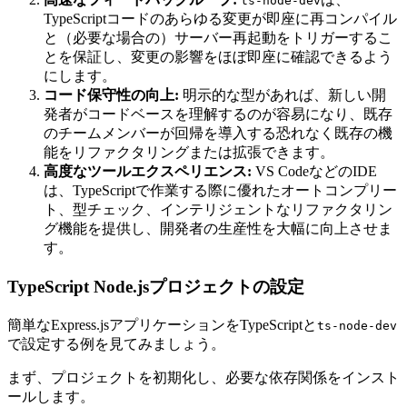
ts-node-dev
TypeScriptコードのあらゆる変更が即座に再コンパイル
と（必要な場合の）サーバー再起動をトリガーするこ
とを保証し、変更の影響をほぼ即座に確認できるよう
にします。
コード保守性の向上:
明示的な型があれば、新しい開
発者がコードベースを理解するのが容易になり、既存
のチームメンバーが回帰を導入する恐れなく既存の機
能をリファクタリングまたは拡張できます。
高度なツールエクスペリエンス:
VS CodeなどのIDE
は、TypeScriptで作業する際に優れたオートコンプリー
ト、型チェック、インテリジェントなリファクタリン
グ機能を提供し、開発者の生産性を大幅に向上させま
す。
TypeScript Node.jsプロジェクトの設定
簡単なExpress.jsアプリケーションをTypeScriptと
ts-node-dev
で設定する例を見てみましょう。
まず、プロジェクトを初期化し、必要な依存関係をインスト
ールします。