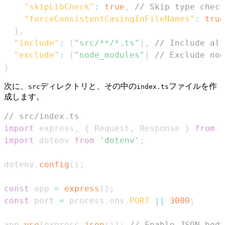
"skipLibCheck"
:
true
,
// Skip type check
"forceConsistentCasingInFileNames"
:
true
}
,
"include"
:
[
"src/**/*.ts"
]
,
// Include all
"exclude"
:
[
"node_modules"
]
// Exclude nod
}
次に、
ディレクトリと、その中の
ファイルを作
src
index.ts
成します。
// src/index.ts
import
express
,
{
Request
,
Response
}
from
'
import
dotenv
from
'dotenv'
;
dotenv
.
config
(
)
;
const
 app 
=
express
(
)
;
const
 port 
=
 process
.
env
.
PORT
||
3000
;
app
.
use
(
express
.
json
(
)
)
;
// Enable JSON body