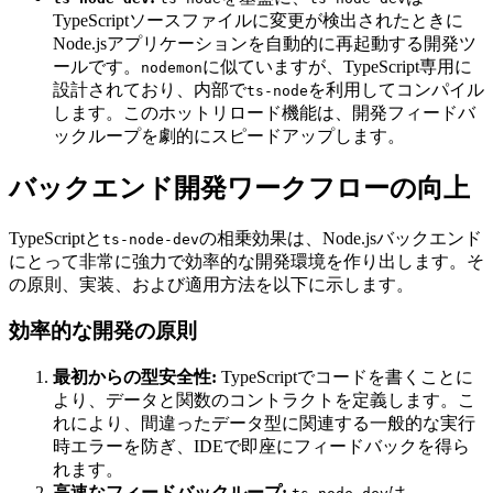
TypeScriptソースファイルに変更が検出されたときに
Node.jsアプリケーションを自動的に再起動する開発ツ
ールです。
に似ていますが、TypeScript専用に
nodemon
設計されており、内部で
を利用してコンパイル
ts-node
します。このホットリロード機能は、開発フィードバ
ックループを劇的にスピードアップします。
バックエンド開発ワークフローの向上
TypeScriptと
の相乗効果は、Node.jsバックエンド
ts-node-dev
にとって非常に強力で効率的な開発環境を作り出します。そ
の原則、実装、および適用方法を以下に示します。
効率的な開発の原則
最初からの型安全性:
TypeScriptでコードを書くことに
より、データと関数のコントラクトを定義します。こ
れにより、間違ったデータ型に関連する一般的な実行
時エラーを防ぎ、IDEで即座にフィードバックを得ら
れます。
高速なフィードバックループ:
は、