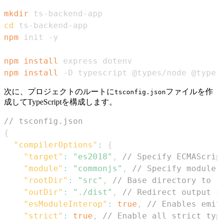
mkdir
cd
npm
npm
install
npm
install
 -D typescript @types/node @types
次に、プロジェクトのルートに
ファイルを作
tsconfig.json
成してTypeScriptを構成します。
// tsconfig.json
{
"compilerOptions"
:
{
"target"
:
"es2018"
,
// Specify ECMAScrip
"module"
:
"commonjs"
,
// Specify module 
"rootDir"
:
"src"
,
// Base directory to r
"outDir"
:
"./dist"
,
// Redirect output s
"esModuleInterop"
:
true
,
// Enables emit
"strict"
:
true
,
// Enable all strict typ