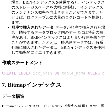
場合、BRINインデックスを使用すると、インデックス
のストレージスペースを大幅に削減し、インデックス
のメンテナンス効率を向上させることができます。た
とえば、ログテーブルに大量のログレコードを格納し
ます。
順序で挿入されたデータ
: データが順序で挿入された場
合、隣接するデータブロック内のデータには特定の順
序があり、BRINインデックスはより良い役割を果たす
ことができます。たとえば、時系列データでは、時系
列順に挿入されたデータは、BRINインデックスを使用
して効率的にクエリできます。
作成ステートメント
CREATE
INDEX
 idx_brin 
ON
 table_name 
USING
 br
7. Bitmapインデックス
データ構造
Bitmapインデックスは、ビットマップ構造を使用します。異