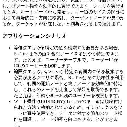
およびソート操作を効率的に実行できます。クエリを実行す
るとき、ルートノードから開始し、キー値のサイズの関係に
応じて再帰的に下方向に検索し、ターゲットノードが見つか
るか、ターゲットが存在しないと判断されるまで続けます。
アプリケーションシナリオ
等価クエリ (=)
: 特定の値を検索する必要がある場合、
B - Treeはその値を含むノードをすばやく特定できま
す。たとえば、ユーザーテーブルで、ユーザーIDが
100のユーザーを検索します。
範囲クエリ (>, <, >=, <=)
: 特定の範囲内の値を検索する
必要があるクエリの場合、B - Treeはその順序性を利用
して、範囲の開始ノードと終了ノードを効率的に特定
し、これらのノードを走査して結果を取得できます。
たとえば、年齢が20〜30歳のユーザーを検索します。
ソート操作 (ORDER BY)
: B - Treeのキー値は順序付け
られた方法で格納されているため、インデックスをソ
ートに直接使用でき、データに対する追加のソート操
作を回避し、ソート効率を向上させることができま
す。