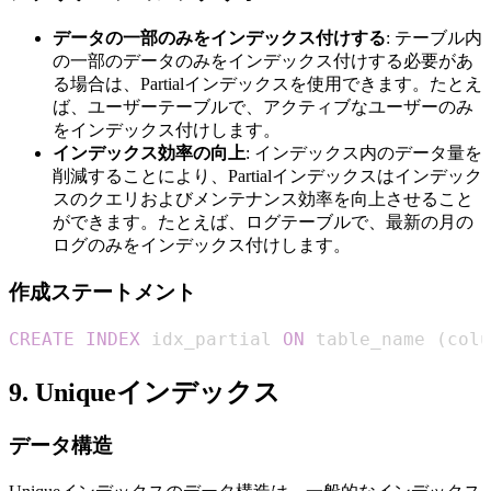
データの一部のみをインデックス付けする
: テーブル内
の一部のデータのみをインデックス付けする必要があ
る場合は、Partialインデックスを使用できます。たとえ
ば、ユーザーテーブルで、アクティブなユーザーのみ
をインデックス付けします。
インデックス効率の向上
: インデックス内のデータ量を
削減することにより、Partialインデックスはインデック
スのクエリおよびメンテナンス効率を向上させること
ができます。たとえば、ログテーブルで、最新の月の
ログのみをインデックス付けします。
作成ステートメント
CREATE
INDEX
 idx_partial 
ON
 table_name 
(
colu
9. Uniqueインデックス
データ構造