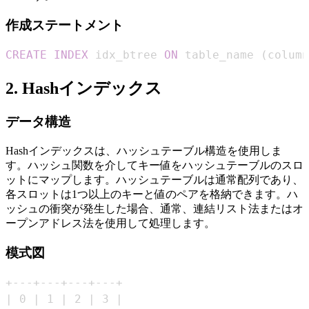
作成ステートメント
CREATE
INDEX
 idx_btree 
ON
 table_name 
(
column
2. Hashインデックス
データ構造
Hashインデックスは、ハッシュテーブル構造を使用しま
す。ハッシュ関数を介してキー値をハッシュテーブルのスロ
ットにマップします。ハッシュテーブルは通常配列であり、
各スロットは1つ以上のキーと値のペアを格納できます。ハ
ッシュの衝突が発生した場合、通常、連結リスト法またはオ
ープンアドレス法を使用して処理します。
模式図