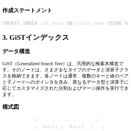
作成ステートメント
CREATE
INDEX
 idx_hash 
ON
 table_name 
USING
ha
3. GiSTインデックス
データ構造
GiST（Generalized Search Tree）は、汎用的な検索木構造で
す。そのノードは、さまざまなタイプのデータと演算子クラ
スを格納できます。各ノードは通常、複数のキーと値のペア
と子ノードへのポインタを含み、異なるデータ型と演算子に
応じてカスタマイズされた分割およびマージ操作を実行でき
ます。
模式図