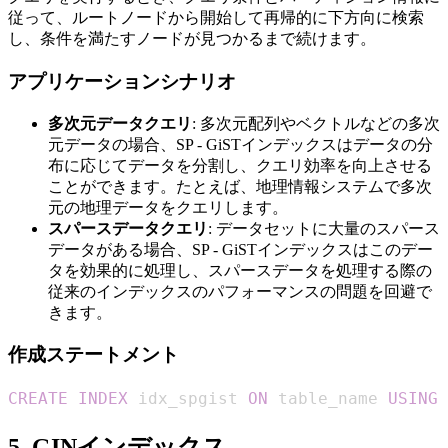
従って、ルートノードから開始して再帰的に下方向に検索
し、条件を満たすノードが見つかるまで続けます。
アプリケーションシナリオ
多次元データクエリ
: 多次元配列やベクトルなどの多次
元データの場合、SP - GiSTインデックスはデータの分
布に応じてデータを分割し、クエリ効率を向上させる
ことができます。たとえば、地理情報システムで多次
元の地理データをクエリします。
スパースデータクエリ
: データセットに大量のスパース
データがある場合、SP - GiSTインデックスはこのデー
タを効果的に処理し、スパースデータを処理する際の
従来のインデックスのパフォーマンスの問題を回避で
きます。
作成ステートメント
CREATE
INDEX
 idx_spgist 
ON
 table_name 
USING
 
5. GINインデックス