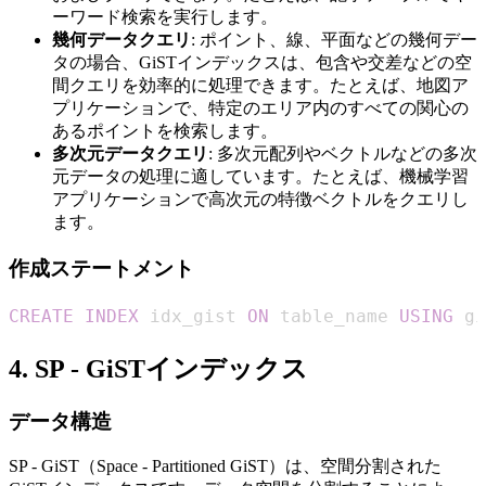
ーワード検索を実行します。
幾何データクエリ
: ポイント、線、平面などの幾何デー
タの場合、GiSTインデックスは、包含や交差などの空
間クエリを効率的に処理できます。たとえば、地図ア
プリケーションで、特定のエリア内のすべての関心の
あるポイントを検索します。
多次元データクエリ
: 多次元配列やベクトルなどの多次
元データの処理に適しています。たとえば、機械学習
アプリケーションで高次元の特徴ベクトルをクエリし
ます。
作成ステートメント
CREATE
INDEX
 idx_gist 
ON
 table_name 
USING
 gi
4. SP - GiSTインデックス
データ構造
SP - GiST（Space - Partitioned GiST）は、空間分割された