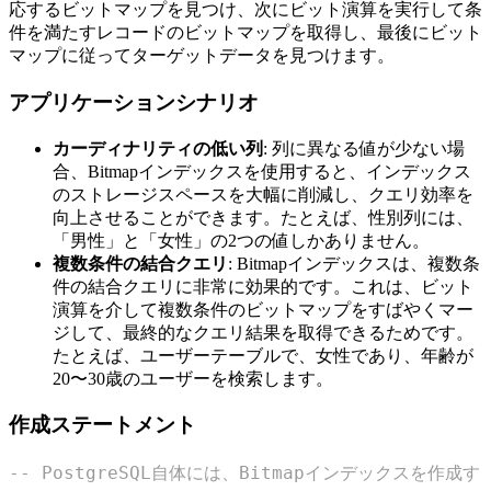
応するビットマップを見つけ、次にビット演算を実行して条
件を満たすレコードのビットマップを取得し、最後にビット
マップに従ってターゲットデータを見つけます。
アプリケーションシナリオ
カーディナリティの低い列
: 列に異なる値が少ない場
合、Bitmapインデックスを使用すると、インデックス
のストレージスペースを大幅に削減し、クエリ効率を
向上させることができます。たとえば、性別列には、
「男性」と「女性」の2つの値しかありません。
複数条件の結合クエリ
: Bitmapインデックスは、複数条
件の結合クエリに非常に効果的です。これは、ビット
演算を介して複数条件のビットマップをすばやくマー
ジして、最終的なクエリ結果を取得できるためです。
たとえば、ユーザーテーブルで、女性であり、年齢が
20〜30歳のユーザーを検索します。
作成ステートメント
-- PostgreSQL自体には、Bitmapインデックス