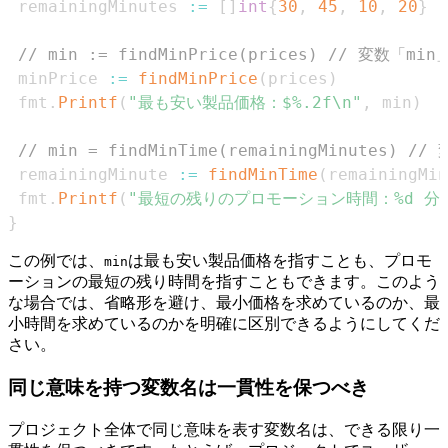
 remainingMinutes 
:=
[
]
int
{
30
,
45
,
10
,
20
}
// min := findMinPrice(prices) // 変数
 minPrice 
:=
findMinPrice
(
prices
)
 fmt
.
Printf
(
"最も安い製品価格：$%.2f\n"
,
 min
)
// min = findMinTime(remainingMinute
 remainingMinute 
:=
findMinTime
(
remainingMin
 fmt
.
Printf
(
"最短の残りのプロモーション時間：%d 分\
}
この例では、
は最も安い製品価格を指すことも、プロモ
min
ーションの最短の残り時間を指すこともできます。このよう
な場合では、省略形を避け、最小価格を求めているのか、最
小時間を求めているのかを明確に区別できるようにしてくだ
さい。
同じ意味を持つ変数名は一貫性を保つべき
プロジェクト全体で同じ意味を表す変数名は、できる限り一