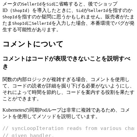
メータの
を
に省略すると、後でショップ
SellerId
Sid
ID（
）を導入したときに、
が
を指すのか
ShopId
Sid
SellerId
を指すのか疑問に思うかもしれません。販売者がたま
ShopId
たま
に
を入力した場合、本番環境でバグが発
ShopId
SellerId
生する可能性があります。
コメントについて
コメントはコードが表現できないことを説明すべ
き
関数の内部ロジックが複雑すぎる場合、コメントを使用し
て、コードの読者が詳細を掘り下げる必要がないようにし、
それによって時間を節約し、コードを案内する役割を果たす
ことができます。
Kubernetesの同期Podループは非常に複雑であるため、コメ
ントを使用してメソッドを説明しています。
// syncLoopIteration reads from various chan
// given handler.