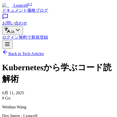
0.3
Leapcell
ドキュメント
価格
ブログ
お問い合わせ
JA
ログイン
無料で
新規登録
Back to Tech Articles
Kubernetesから学ぶコード読
解術
6月 11, 2025
# Go
Wenhao Wang
Dev Intern · Leapcell