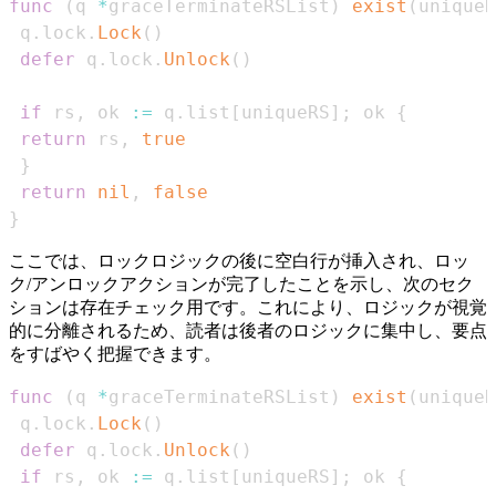
func
(
q 
*
graceTerminateRSList
)
exist
(
uniqueR
 q
.
lock
.
Lock
(
)
defer
 q
.
lock
.
Unlock
(
)
if
 rs
,
 ok 
:=
 q
.
list
[
uniqueRS
]
;
 ok 
{
return
 rs
,
true
}
return
nil
,
false
}
ここでは、ロックロジックの後に空白行が挿入され、ロッ
ク/アンロックアクションが完了したことを示し、次のセク
ションは存在チェック用です。これにより、ロジックが視覚
的に分離されるため、読者は後者のロジックに集中し、要点
をすばやく把握できます。
func
(
q 
*
graceTerminateRSList
)
exist
(
uniqueR
 q
.
lock
.
Lock
(
)
defer
 q
.
lock
.
Unlock
(
)
if
 rs
,
 ok 
:=
 q
.
list
[
uniqueRS
]
;
 ok 
{