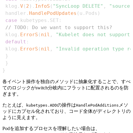
 klog
.
V
(
2
)
.
InfoS
(
"SyncLoop DELETE"
,
"source"
 handler
.
HandlePodUpdates
(
u
.
Pods
)
case
 kubetypes
.
SET
:
// TODO: Do we want to support this?
 klog
.
ErrorS
(
nil
,
"Kubelet does not support 
default
:
 klog
.
ErrorS
(
nil
,
"Invalid operation type re
}
}
}
各イベント操作を独自のメソッドに抽象化することで、すべ
てのロジックがswitch分岐内にフラットに配置されるのを防
ぎます。
たとえば、
の操作は
メソ
kubetypes.ADD
HandlePodAdditions
ッドにカプセル化されており、コード全体がディレクトリの
ように見えます。
Podを追加するプロセスを理解したい場合は、