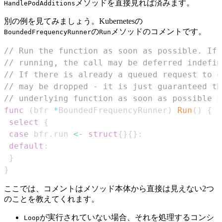
メソッドを直接見れば済みます。
HandlePodAdditions
別の例を見てみましょう。Kubernetesの
の
メソッドのコメントです。
BoundedFrequencyRunner
Run
// Run the function as soon as possible. If 
// running, the call may be deferred indefin
// If there is already a queued request to c
// may be dropped - it is just guaranteed th
// underlying function as soon as possible s
func
(
bfr 
*
BoundedFrequencyRunner
)
Run
(
)
{
select
{
case
 bfr
.
run 
<-
struct
{
}
{
}
:
default
:
}
}
ここでは、コメントはメソッド本体から直接は見えない2つ
のことを教えてくれます。
が実行されていない場合、それを処理するコンシ
Loop