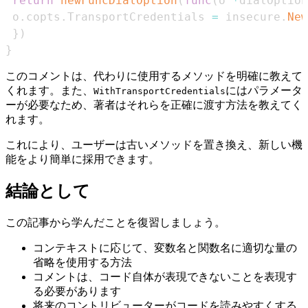
return
newFuncDialOption
(
func
(
o 
*
dialOption
 o
.
copts
.
TransportCredentials 
=
 insecure
.
New
}
)
}
このコメントは、代わりに使用するメソッドを明確に教えて
くれます。また、
にはパラメータ
WithTransportCredentials
ーが必要なため、著者はそれらを正確に渡す方法を教えてく
れます。
これにより、ユーザーは古いメソッドを置き換え、新しい機
能をより簡単に採用できます。
結論として
この記事から学んだことを復習しましょう。
コンテキストに応じて、変数名と関数名に適切な量の
省略を使用する方法
コメントは、コード自体が表現できないことを表現す
る必要があります
将来のコントリビューターがコードを読みやすくする