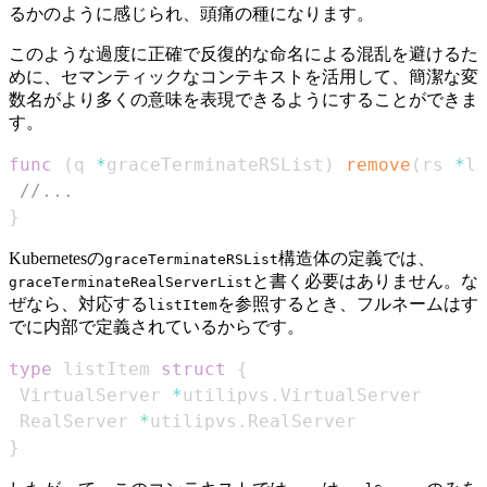
るかのように感じられ、頭痛の種になります。
このような過度に正確で反復的な命名による混乱を避けるた
めに、セマンティックなコンテキストを活用して、簡潔な変
数名がより多くの意味を表現できるようにすることができま
す。
func
(
q 
*
graceTerminateRSList
)
remove
(
rs 
*
li
//...
}
Kubernetesの
構造体の定義では、
graceTerminateRSList
と書く必要はありません。な
graceTerminateRealServerList
ぜなら、対応する
を参照するとき、フルネームはす
listItem
でに内部で定義されているからです。
type
 listItem 
struct
{
 VirtualServer 
*
utilipvs
.
 RealServer 
*
utilipvs
.
}