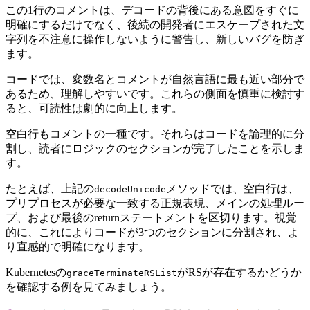
この1行のコメントは、デコードの背後にある意図をすぐに
明確にするだけでなく、後続の開発者にエスケープされた文
字列を不注意に操作しないように警告し、新しいバグを防ぎ
ます。
コードでは、変数名とコメントが自然言語に最も近い部分で
あるため、理解しやすいです。これらの側面を慎重に検討す
ると、可読性は劇的に向上します。
空白行もコメントの一種です。それらはコードを論理的に分
割し、読者にロジックのセクションが完了したことを示しま
す。
たとえば、上記の
メソッドでは、空白行は、
decodeUnicode
プリプロセスが必要な一致する正規表現、メインの処理ルー
プ、および最後のreturnステートメントを区切ります。視覚
的に、これによりコードが3つのセクションに分割され、よ
り直感的で明確になります。
Kubernetesの
がRSが存在するかどうか
graceTerminateRSList
を確認する例を見てみましょう。