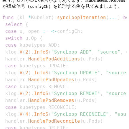
象化する方が良い場合がよくあります。KubernetesのKubelet
が構成信号（
）を処理する例を見てみましょう。
configCh
func
(
kl 
*
Kubelet
)
syncLoopIteration
(
...
)
bo
select
{
case
 u
,
 open 
:=
<-
configCh
:
switch
 u
.
Op 
{
case
 kubetypes
.
ADD
:
 klog
.
V
(
2
)
.
InfoS
(
"SyncLoop ADD"
,
"source"
,
 u
 handler
.
HandlePodAdditions
(
u
.
Pods
)
case
 kubetypes
.
UPDATE
:
 klog
.
V
(
2
)
.
InfoS
(
"SyncLoop UPDATE"
,
"source"
 handler
.
HandlePodUpdates
(
u
.
Pods
)
case
 kubetypes
.
REMOVE
:
 klog
.
V
(
2
)
.
InfoS
(
"SyncLoop REMOVE"
,
"source"
 handler
.
HandlePodRemoves
(
u
.
Pods
)
case
 kubetypes
.
RECONCILE
:
 klog
.
V
(
4
)
.
InfoS
(
"SyncLoop RECONCILE"
,
"sour
 handler
.
HandlePodReconcile
(
u
.
Pods
)
case
 kubetypes
.
DELETE
: