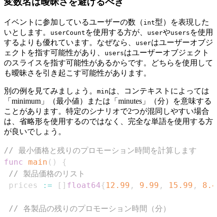
変数名は曖昧さを避けるべき
イベントに参加しているユーザーの数（
型）を表現した
int
いとします。
を使用する方が、
や
を使用
userCount
user
users
するよりも優れています。なぜなら、
はユーザーオブジ
user
ェクトを指す可能性があり、
はユーザーオブジェクト
users
のスライスを指す可能性があるからです。どちらを使用して
も曖昧さを引き起こす可能性があります。
別の例を見てみましょう。
は、コンテキストによっては
min
「minimum」（最小値）または「minutes」（分）を意味する
ことがあります。特定のシナリオで2つが混同しやすい場合
は、省略形を使用するのではなく、完全な単語を使用する方
が良いでしょう。
// 最小価格と残りのプロモーション時間を計算します
func
main
(
)
{
// 製品価格のリスト
 prices 
:=
[
]
float64
{
12.99
,
9.99
,
15.99
,
8.4
// 各製品の残りのプロモーション時間（分）