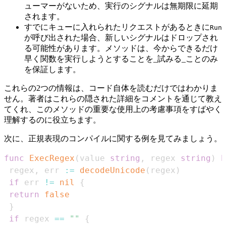
ューマーがないため、実行のシグナルは無期限に延期
されます。
すでにキューに入れられたリクエストがあるときに
Run
が呼び出された場合、新しいシグナルはドロップされ
る可能性があります。メソッドは、今からできるだけ
早く関数を実行しようとすることを_試みる_ことのみ
を保証します。
これらの2つの情報は、コード自体を読むだけではわかりま
せん。著者はこれらの隠された詳細をコメントを通じて教え
てくれ、このメソッドの重要な使用上の考慮事項をすばやく
理解するのに役立ちます。
次に、正規表現のコンパイルに関する例を見てみましょう。
func
ExecRegex
(
value 
string
,
 regex 
string
)
b
 regex
,
 err 
:=
decodeUnicode
(
regex
)
if
 err 
!=
nil
{
return
false
}
if
 regex 
==
""
{