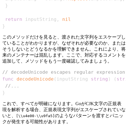
}
return
 inputString
,
nil
}
このメソッドだけを見ると、渡された文字列をエスケープし
ていることがわかりますが、なぜそれが必要なのか、または
そうしないとどうなるかを理解できません。これにより、将
来のメンテナーは混乱します。ここで、対応するコメントを
追加して、メソッドをもう一度確認してみましょう。
// decodeUnicode escapes regular expression 
func
decodeUnicode
(
inputString 
string
)
(
stri
//...
}
これで、すべてが明確になります。GoがCJK文字の正規表
現を解析する場合、正規表現文字列がエスケープされていな
いと、
のようなパターンを渡すとパニッ
[\\u4e00-\\u9fa5]
クが発生する可能性があります。