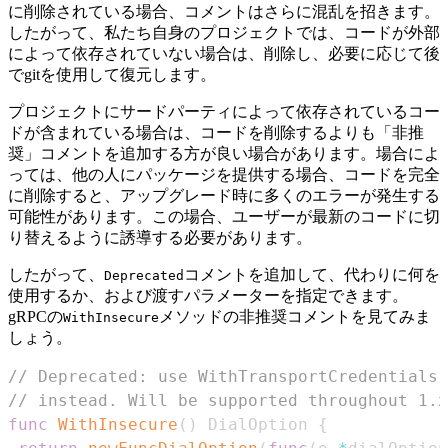
に削除されている場合、コメントはさらに混乱を招きます。
したがって、私たち自身のプロジェクトでは、コードが外部
によって依存されていない場合は、削除し、必要に応じて後
でgitを使用して復元します。
プロジェクトにサードパーティによって依存されているコー
ドが含まれている場合は、コードを削除するよりも「非推
奨」コメントを追加する方が良い場合があります。場合によ
っては、他の人にパッケージを提供する場合、コードを完全
に削除すると、アップグレード時に多くのエラーが発生する
可能性があります。この場合、ユーザーが最新のコードに切
り替えるように誘導する必要があります。
したがって、
コメントを追加して、代わりに何を
Deprecated
使用するか、および渡すパラメーターを指定できます。
gRPCの
メソッドの非推奨コメントを見てみま
WithInsecure
しょう。
// Deprecated: use WithTransportCredentials 
// instead. Will be supported throughout 1.x
func
WithInsecure
(
)
 DialOption 
{