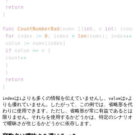
return
}
func
CountNumberBad
(
nums 
[
]
int
,
 n 
int
)
(
coun
for
 index 
:=
0
;
 index 
<
len
(
nums
)
;
 index
++
 value 
:=
 nums
[
index
]
if
 value 
==
 n 
{
 count
++
}
}
return
}
は
よりも多くの情報を伝えていませんし、
は
よ
index
i
value
v
りも優れていません。したがって、この例では、省略形を代
わりに使用できます。ただし、省略形が常に有益であるとは
限りません。それらを使用するかどうかは、特定のシナリオ
で曖昧さが生じるかどうかに依存します。