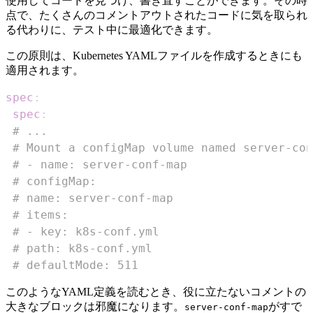
使用してコードを見つけ、書き直すことができます。その時
点で、たくさんのコメントアウトされたコードに気を取られ
る代わりに、テスト中に最適化できます。
この原則は、Kubernetes YAMLファイルを作成するときにも
適用されます。
spec
:
spec
:
# ...
# Mount a configMap volume named server-con
# - name: server-conf-map
# configMap:
# name: server-conf-map
# items:
# - key: k8s-conf.yml
# path: k8s-conf.yml
# defaultMode: 511
このようなYAML定義を読むとき、役に立たないコメントの
大きなブロックは邪魔になります。
がすで
server-conf-map