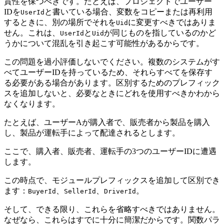
貫性を保つべきです。たとえば、プロジェクトでユーザー
IDを
と書いている場合、変数をコピーまたは再利用
UserId
するときに、別の場所でそれを
に変更すべきではありま
Uid
せん。これは、
と
が同じものを指しているのかど
UserId
Uid
うかについて混乱を引き起こす可能性があるからです。
この問題を過小評価しないでください。複数のシステムがす
べてユーザーIDを持っているため、それらすべてを保存す
る必要がある場合があります。区別するためのプレフィック
スを追加しないと、必要なときにどれを使用すべきかわから
なくなります。
たとえば、ユーザーAが購入者で、販売者から製品を購入
し、製品が運転手によって配達されるとします。
ここで、購入者、販売者、運転手の3つのユーザーIDに遭遇
します。
この時点で、モジュールプレフィックスを追加して区別でき
ます：
、
、
。
BuyerId
SellerId
DriverId
そして、できる限り、これらを省略すべきではありません。
なぜなら、これらはすでに十分に簡潔だからです。関数パラ