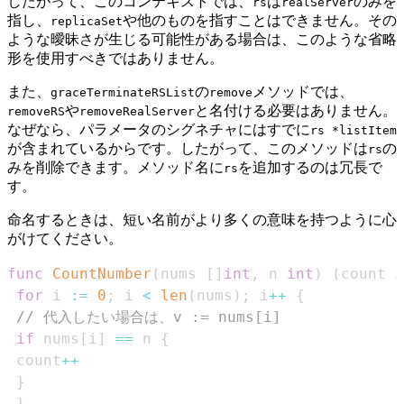
したがって、このコンテキストでは、
は
のみを
rs
realServer
指し、
や他のものを指すことはできません。その
replicaSet
ような曖昧さが生じる可能性がある場合は、このような省略
形を使用すべきではありません。
また、
の
メソッドでは、
graceTerminateRSList
remove
や
と名付ける必要はありません。
removeRS
removeRealServer
なぜなら、パラメータのシグネチャにはすでに
rs *listItem
が含まれているからです。したがって、このメソッドは
の
rs
みを削除できます。メソッド名に
を追加するのは冗長で
rs
す。
命名するときは、短い名前がより多くの意味を持つように心
がけてください。
func
CountNumber
(
nums 
[
]
int
,
 n 
int
)
(
count 
i
for
 i 
:=
0
;
 i 
<
len
(
nums
)
;
 i
++
{
// 代入したい場合は、v := nums[i]
if
 nums
[
i
]
==
 n 
{
 count
++
}
}