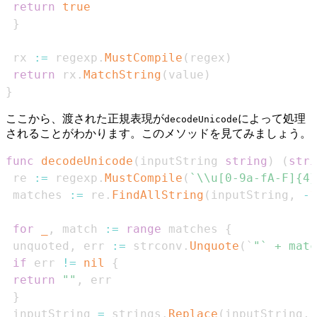
return
true
}
 rx 
:=
 regexp
.
MustCompile
(
regex
)
return
 rx
.
MatchString
(
value
)
}
ここから、渡された正規表現が
によって処理
decodeUnicode
されることがわかります。このメソッドを見てみましょう。
func
decodeUnicode
(
inputString 
string
)
(
stri
 re 
:=
 regexp
.
MustCompile
(
`\\u[0-9a-fA-F]{4}
 matches 
:=
 re
.
FindAllString
(
inputString
,
-
1
for
_
,
 match 
:=
range
 matches 
{
 unquoted
,
 err 
:=
 strconv
.
Unquote
(
`
"` + matc
if
 err 
!=
nil
{
return
""
,
}
 inputString 
=
 strings
.
Replace
(
inputString
,
 