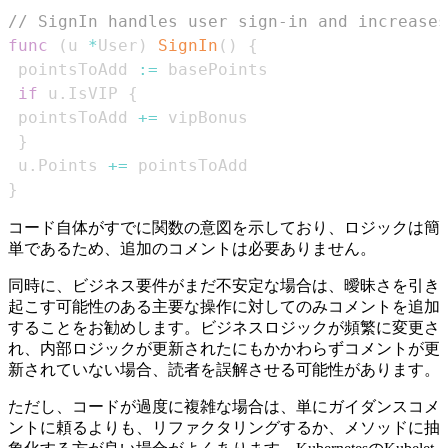
// SignIn handles user sign-in and increases
func
(
u 
*
User
)
SignIn
(
)
{
 pointsToAdd 
:=
if
 u
.
IsVIP 
{
 pointsToAdd 
+=
}
 u
.
Points 
+=
}
コード自体がすでに関数の意図を示しており、ロジックは簡
単であるため、追加のコメントは必要ありません。
同時に、ビジネス要件がまだ不安定な場合は、曖昧さを引き
起こす可能性のある主要な操作に対してのみコメントを追加
することをお勧めします。ビジネスロジックが頻繁に変更さ
れ、内部ロジックが更新されたにもかかわらずコメントが更
新されていない場合、読者を誤解させる可能性があります。
ただし、コードが過度に複雑な場合は、単にガイダンスコメ
ントに頼るよりも、リファクタリングするか、メソッドに抽