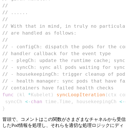
//
// ......
//
// With that in mind, in truly no particular
// are handled as follows:
//
// - configCh: dispatch the pods for the con
// handler callback for the event type
// - plegCh: update the runtime cache; sync 
// - syncCh: sync all pods waiting for sync
// - housekeepingCh: trigger cleanup of pods
// - health manager: sync pods that have fai
// containers have failed health checks
func
(
kl 
*
Kubelet
)
syncLoopIteration
(
ctx con
 syncCh 
<-
chan
 time
.
Time
,
 housekeepingCh 
<-
c
}
冒頭で、コメントはこの関数がさまざまなチャネルから受信
したPod情報を処理し、それらを適切な処理ロジックにディ