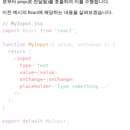
로부터 props로 전달됨)를 호출하여 이를 수행합니다.
이전 예시의 React에 해당하는 내용을 살펴보겠습니다.
// MyInput.jsx
import
React
from
'react'
;
function
MyInput
(
{
 value
,
 onChange 
}
)
{
return
(
<
input
type
=
"
text
"
value
=
{
value
}
onChange
=
{
onChange
}
placeholder
=
"
Type something...
"
/>
)
;
}
export
default
MyInput
;