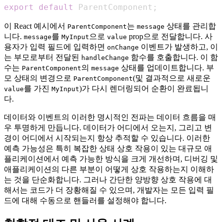
export
default
ParentComponent
;
이 React 예시에서
는
상태를 관리합
ParentComponent
message
니다.
를
으로
prop으로 전달합니다. 사
message
MyInput
value
용자가 입력 필드에 입력하면
이벤트가 발생하고, 이
onChange
는 부모로부터 전달된
함수를 호출합니다. 이 함
handleChange
수는
의
상태를 업데이트합니다. 부
ParentComponent
message
모 상태의 변경으로
(및 결과적으로 새로운
ParentComponent
를 가진
)가 다시 렌더링되어 순환이 완료됩니
value
MyInput
다.
데이터와 이벤트의 이러한 명시적인 전파는 데이터 흐름을 매
우 투명하게 만듭니다. 데이터가 어디에서 오는지, 그리고 변
경이 어디에서 시작되는지 항상 추적할 수 있습니다. 이러한
예측 가능성은 특히 복잡한 상태 상호 작용이 있는 대규모 애
플리케이션에서 예측 가능한 방식을 크게 개선하며, 디버깅 및
애플리케이션의 다른 부분이 어떻게 상호 작용하는지 이해하
는 것을 단순화합니다. 그러나 간단한 양방향 상호 작용에 대
해서는 코드가 더 장황해질 수 있으며, 개발자는 모든 입력 필
드에 대해 수동으로 핸들러를 설정해야 합니다.