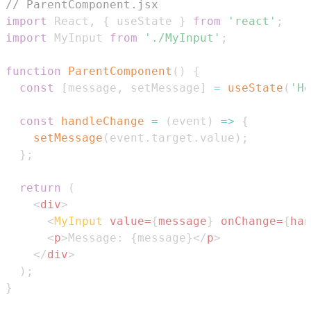
// ParentComponent.jsx
import
React
,
{
 useState 
}
from
'react'
;
import
MyInput
from
'./MyInput'
;
function
ParentComponent
(
)
{
const
[
message
,
 setMessage
]
=
useState
(
'He
const
handleChange
=
(
event
)
=>
{
setMessage
(
event
.
target
.
value
)
;
}
;
return
(
<
div
>
<
MyInput
value
=
{
message
}
onChange
=
{
han
<
p
>
Message: 
{
message
}
</
p
>
</
div
>
)
;
}