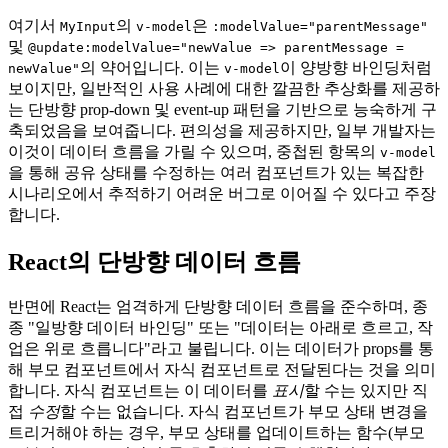
여기서
의
은
MyInput
v-model
:modelValue="parentMessage"
및
@update:modelValue="newValue => parentMessage =
의 약어입니다. 이는
이 양방향 바인딩처럼
newValue"
v-model
보이지만, 일반적인 사용 사례에 대한 깔끔한 추상화를 제공하
는 단방향 prop-down 및 event-up 패턴을 기반으로 능숙하게 구
축되었음을 보여줍니다. 편의성을 제공하지만, 일부 개발자는
이것이 데이터 흐름을 가릴 수 있으며, 중첩된 항목의
v-model
을 통해 공유 상태를 수정하는 여러 컴포넌트가 있는 복잡한
시나리오에서 추적하기 어려운 버그로 이어질 수 있다고 주장
합니다.
React의 단방향 데이터 흐름
반면에 React는 엄격하게 단방향 데이터 흐름을 준수하며, 종
종 "일방향 데이터 바인딩" 또는 "데이터는 아래로 흐르고, 작
업은 위로 흐릅니다"라고 불립니다. 이는 데이터가 props를 통
해 부모 컴포넌트에서 자식 컴포넌트로 전달된다는 것을 의미
합니다. 자식 컴포넌트는 이 데이터를
표시
할 수는 있지만 직
접
수정
할 수는 없습니다. 자식 컴포넌트가 부모 상태 변경을
트리거해야 하는 경우, 부모 상태를 업데이트하는 함수(부모