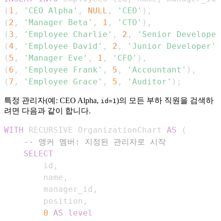
(
1
,
'CEO Alpha'
,
NULL
,
'CEO'
)
,
(
2
,
'Manager Beta'
,
1
,
'CTO'
)
,
(
3
,
'Employee Charlie'
,
2
,
'Senior Developer
(
4
,
'Employee David'
,
2
,
'Junior Developer'
)
(
5
,
'Manager Eve'
,
1
,
'CFO'
)
,
(
6
,
'Employee Frank'
,
5
,
'Accountant'
)
,
(
7
,
'Employee Grace'
,
5
,
'Auditor'
)
;
특정 관리자(예: CEO Alpha,
)의 모든 부하 직원을 검색하
id=1
려면 다음과 같이 합니다.
WITH
 RECURSIVE OrganizationChart 
AS
(
-- 앵커 멤버: 지정된 관리자로 시작
SELECT
        id
,
        name
,
        manager_id
,
        position
,
0
AS
level