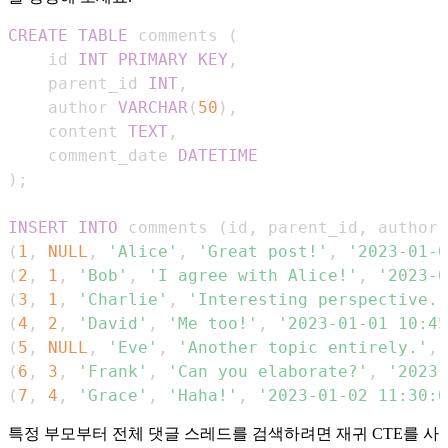
CREATE
TABLE
 comments 
(
    id 
INT
PRIMARY
KEY
,
    parent_id 
INT
,
    author 
VARCHAR
(
50
)
,
    content 
TEXT
,
    comment_date 
DATETIME
)
;
INSERT
INTO
 comments 
(
id
,
 parent_id
,
 author
,
(
1
,
NULL
,
'Alice'
,
'Great post!'
,
'2023-01-0
(
2
,
1
,
'Bob'
,
'I agree with Alice!'
,
'2023-0
(
3
,
1
,
'Charlie'
,
'Interesting perspective.'
(
4
,
2
,
'David'
,
'Me too!'
,
'2023-01-01 10:45
(
5
,
NULL
,
'Eve'
,
'Another topic entirely.'
,
(
6
,
3
,
'Frank'
,
'Can you elaborate?'
,
'2023-
(
7
,
4
,
'Grace'
,
'Haha!'
,
'2023-01-02 11:30:0
특정 부모부터 전체 댓글 스레드를 검색하려면 재귀 CTE를 사