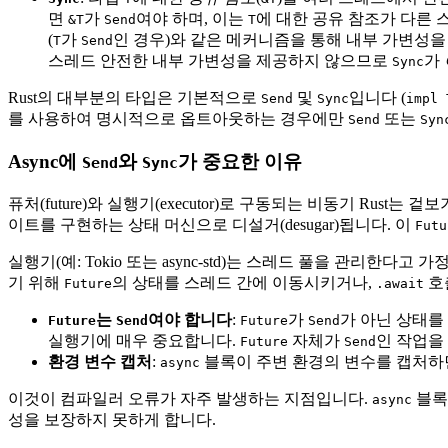
면
가
여야 하며, 이는
에 대한 공유 참조가 다른 
&T
Send
T
(
가
인 경우)와 같은 메커니즘을 통해 내부 가변성
T
Send
스레드 안전한 내부 가변성을 제공하지 않으므로
가
Sync
Rust의 대부분의 타입은 기본적으로
및
입니다 (
Send
Sync
impl 
를 사용하여 명시적으로 옵트아웃하는 경우에만
또는
Send
Syn
Async에
와
가 중요한 이유
Send
Sync
퓨처(future)와 실행기(executor)로 구동되는 비동기 Ru
이트를 구현하는 상태 머신으로 디설거(desugar)됩니다. 이
Futu
실행기(예: Tokio 또는 async-std)는 스레드 풀을 관리한다고
기 위해
의 상태를 스레드 간에 이동시키거나,
호
Future
.await
는
여야 합니다
:
가
가 아닌 상태를
Future
Send
Future
Send
실행기에 매우 중요합니다.
자체가
인 작업을
Future
Send
환경 변수 캡처
:
블록이 주변 환경의 변수를 캡처하
async
이것이 컴파일러 오류가 자주 발생하는 지점입니다.
블록
async
성을 보장하지 못하게 합니다.