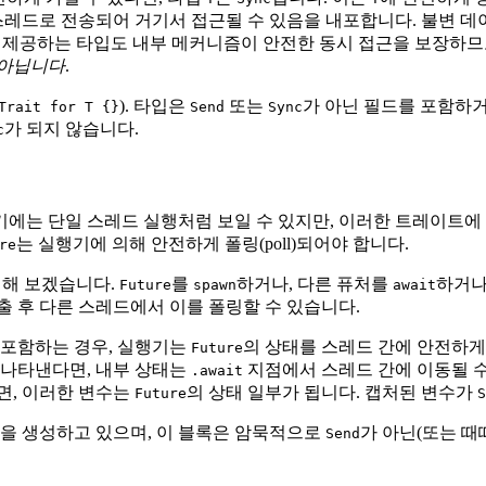
스레드로 전송되어 거기서 접근될 수 있음을 내포합니다. 불변 데
을 제공하는 타입도 내부 메커니즘이 안전한 동시 접근을 보장하
아닙니다
.
). 타입은
또는
가 아닌 필드를 포함하
Trait for T {}
Send
Sync
가 되지 않습니다.
c
st는 겉보기에는 단일 스레드 실행처럼 보일 수 있지만, 이러한 트레이트
는 실행기에 의해 안전하게 폴링(poll)되어야 합니다.
re
 가정해 보겠습니다.
를
하거나, 다른 퓨처를
하거나
Future
spawn
await
출 후 다른 스레드에서 이를 폴링할 수 있습니다.
 포함하는 경우, 실행기는
의 상태를 스레드 간에 안전하게
Future
 나타낸다면, 내부 상태는
지점에서 스레드 간에 이동될 수
.await
면, 이러한 변수는
의 상태 일부가 됩니다. 캡처된 변수가
Future
S
을 생성하고 있으며, 이 블록은 암묵적으로
가 아닌(또는 
Send