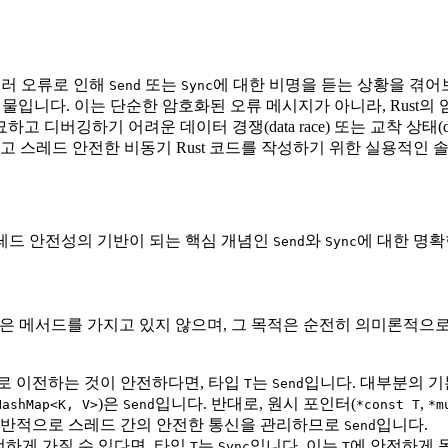
일러 오류로 인해
또는
에 대한 비명을 듣는 상황을 겪어보
Send
Sync
흔히 겪는 장애물입니다. 이는 단순한 암호화된 오류 메시지가 아니라, 
디버깅하기 어려운 데이터 경쟁(data race) 또는 교착 상태(de
하고 스레드 안전한 비동기 Rust 코드를 작성하기 위한 실용적인
 스레드 안전성의 기반이 되는 핵심 개념인
와
에 대한 명확
Send
Sync
니다. 이들은 메서드를 가지고 있지 않으며, 그 목적은 순전히 의미론
로 이전하는 것이 안전하다면, 타입
는
입니다. 대부분의 기
T
Send
)은
입니다. 반대로, 원시 포인터(
,
HashMap<K, V>
Send
*const T
*m
 일반적으로 스레드 간의 안전한 통신을 관리하므로
입니다.
Send
전하게 가질 수 있다면, 타입
는
입니다. 이는
에 안전하게 
T
Sync
T