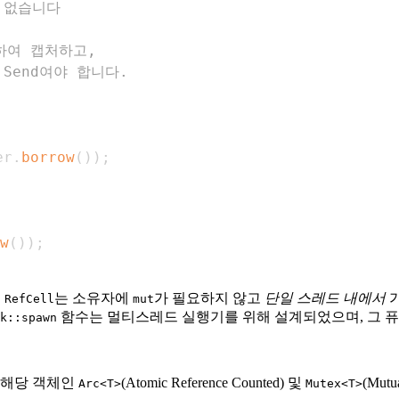
수 없습니다
동하여 캡처하고,
 Send여야 합니다.
er
.
borrow
(
)
)
;
w
(
)
)
;
.
는 소유자에
가 필요하지 않고
단일 스레드 내에서
가
RefCell
mut
함수는 멀티스레드 실행기를 위해 설계되었으며, 그 
k::spawn
 해당 객체인
(Atomic Reference Counted) 및
(Mutu
Arc<T>
Mutex<T>