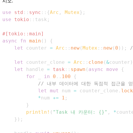
시오.
use
std
::
sync
::
{
Arc
,
Mutex
}
;
use
tokio
::
task
;
#[tokio::main]
async
fn
main
(
)
{
let
 counter 
=
Arc
::
new
(
Mutex
::
new
(
0
)
)
;
let
 counter_clone 
=
Arc
::
clone
(
&
counter
)
let
 handle 
=
task
::
spawn
(
async
move
{
for
 _ 
in
0
..
100
{
// 내부 데이터에 대한 독점적 접근을 
let
mut
 num 
=
 counter_clone
.
lock
*
num 
+=
1
;
}
println!
(
"Task 내 카운터: {}"
,
*
count
}
)
;