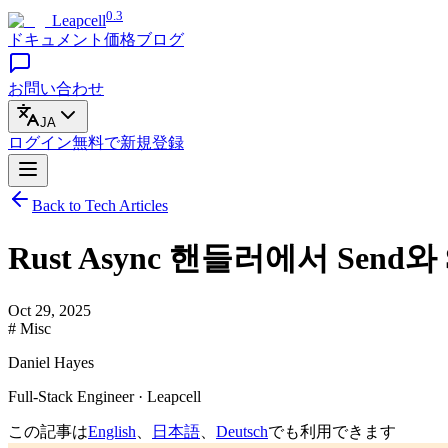
0.3
Leapcell
ドキュメント
価格
ブログ
お問い合わせ
JA
ログイン
無料で
新規登録
Back to Tech Articles
Rust Async 핸들러에서 Send와
Oct 29, 2025
# Misc
Daniel Hayes
Full-Stack Engineer · Leapcell
この記事は
English
、
日本語
、
Deutsch
でも利用できます