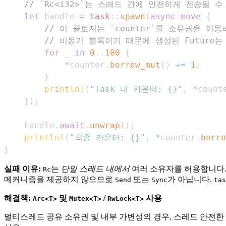
// `Rc<i32>`는 스레드 간에 안전하게 전송될 
let
 handle 
=
task
::
spawn
(
async
move
{
// 이 클로저는 `counter`를 소유권을 이
// 비동기 블록이기 때문에 생성된 Future는
for
 _ 
in
0
..
100
{
*
counter
.
borrow_mut
(
)
+=
1
;
}
println!
(
"Task 내 카운터: {}"
,
*
count
}
)
;
    handle
.
await
.
unwrap
(
)
;
println!
(
"최종 카운터: {}"
,
*
counter
.
borro
}
실패 이유:
는
단일 스레드 내에서
여러 소유자를 허용합니다
Rc
메커니즘을 제공하지 않으므로
또는
가 아닙니다.
Send
Sync
tas
해결책:
및
/
사용
Arc<T>
Mutex<T>
RwLock<T>
멀티스레드 공유 소유권 및 내부 가변성의 경우, 스레드 안전한