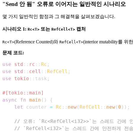
"Send 안 됨" 오류로 이어지는 일반적인 시나리오
몇 가지 일반적인 함정과 그 해결책을 살펴보겠습니다.
시나리오 1:
또는
캡처
Rc<T>
RefCell<T>
(Reference Counted)와
(interior mutabi
Rc<T>
RefCell<T>
문제 코드:
use
std
::
rc
::
Rc
;
use
std
::
cell
::
RefCell
;
use
tokio
::
task
;
#[tokio::main]
async
fn
main
(
)
{
let
 counter 
=
Rc
::
new
(
RefCell
::
new
(
0
)
)
;
// 오류: `Rc<RefCell<i32>>`는 스레드 간
// `RefCell<i32>`는 스레드 간에 안전하게 