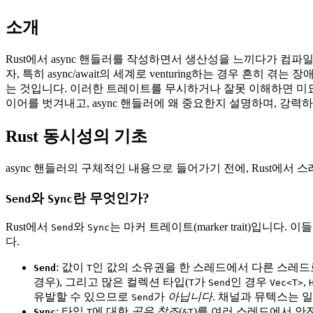
소개
Rust에서 async 핸들러를 작성하면서 생산성을 느끼다가 컴파
자, 특히 async/await의 세계로 venturing하는 경우 
는 것입니다. 이러한 트레이트를 무시하거나 잘못 이해하면 미묘하고 
이어를 벗겨내고, async 핸들러에 왜 중요한지 설명하며, 강력
Rust 동시성의 기초
async 핸들러의 구체적인 내용으로 들어가기 전에, Rust에서
와
란 무엇인가?
Send
Sync
Rust에서
와
는 마커 트레이트(marker trait)입
Send
Sync
다.
: 값이
인 값의 소유권을 한 스레드에서 다른 스레드
Send
T
경우), 그리고 많은 컬렉션 타입(
가
인 경우
,
T
Send
Vec<T>
유발할 수 있으므로
가
아닙니다
. 채널과 뮤텍스는
Send
: 타입
에 대한
공유 참조
(
)를 여러 스레드에서 안
Sync
T
&T