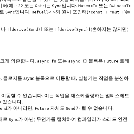
이터(예:
또는
)는
입니다.
또는
i32
&str
Sync
Mutex<T>
RwLock<T>
므로
입니다.
와 원시 포인터(
,
)는
Sync
RefCell<T>
*const T
*mut T
거나
또는
(흔하지는 않지만)
![derive(Send)]
![derive(Sync)]
에 크게 의존합니다.
또는
블록은
트레
async fn
async {}
Future
, 클로저를 async 블록으로 이동할 때, 실행기는 작업을 분산하
 이동할 수 없습니다. 이는 작업을 재스케줄링하는 멀티스레드
 있습니다.
가 아니라면,
자체도
가 될 수 없습니다.
end
Future
Send
때때로
가 아닌) 무언가를 캡처하여 컴파일러가 스레드 안전
Sync