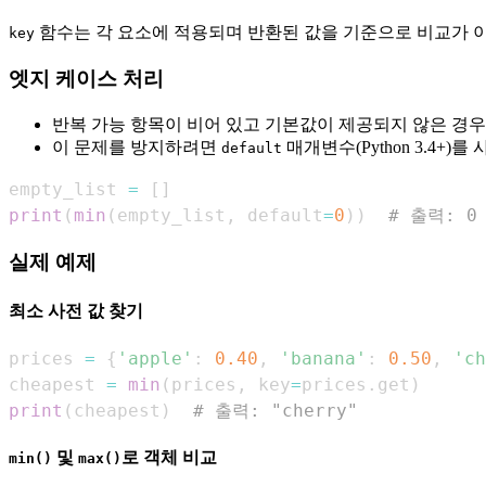
함수는 각 요소에 적용되며 반환된 값을 기준으로 비교가 
key
엣지 케이스 처리
반복 가능 항목이 비어 있고 기본값이 제공되지 않은 경
이 문제를 방지하려면
매개변수(Python 3.4+)
default
empty_list 
=
[
]
print
(
min
(
empty_list
,
 default
=
0
)
)
# 출력: 0
실제 예제
최소 사전 값 찾기
prices 
=
{
'apple'
:
0.40
,
'banana'
:
0.50
,
'ch
cheapest 
=
min
(
prices
,
 key
=
prices
.
get
)
print
(
cheapest
)
# 출력: "cherry"
및
로 객체 비교
min()
max()