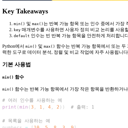
Key Takeaways
및
는 반복 가능 항목 또는 인수 중에서 가장
min()
max()
매개변수를 사용하면 사용자 정의 비교 논리를 사용할
key
인수는 빈 반복 가능 항목을 안전하게 처리합니다
default
Python에서
및
함수는 반복 가능 항목에서 또는 두 
min()
max()
력한 도구로 데이터 분석, 정렬 및 비교 작업에 자주 사용됩니다
기본 사용법
함수
min()
함수는 반복 가능 항목에서 가장 작은 항목을 반환하거나 
min()
# 여러 인수를 사용하는 예
print
(
min
(
3
,
1
,
4
,
2
)
)
# 출력: 1
# 목록을 사용하는 예
numbers 
=
[
10
,
5
,
8
,
3
,
9
]