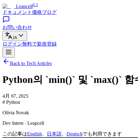
0.3
Leapcell
ドキュメント
価格
ブログ
お問い合わせ
JA
ログイン
無料で
新規登録
Back to Tech Articles
Python의 `min()` 및 `max()`
4月 07, 2025
# Python
Olivia Novak
Dev Intern · Leapcell
この記事は
English
、
日本語
、
Deutsch
でも利用できます