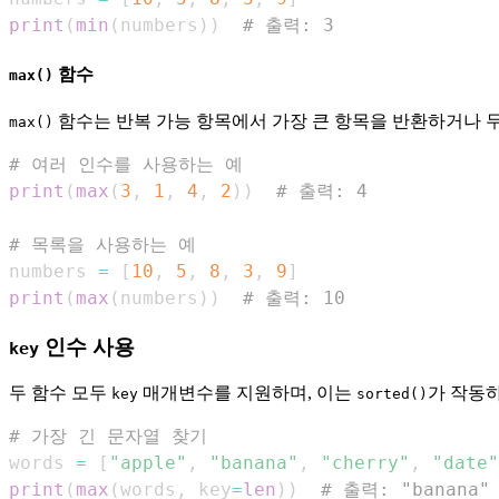
print
(
min
(
numbers
)
)
# 출력: 3
함수
max()
함수는 반복 가능 항목에서 가장 큰 항목을 반환하거나 두
max()
# 여러 인수를 사용하는 예
print
(
max
(
3
,
1
,
4
,
2
)
)
# 출력: 4
# 목록을 사용하는 예
numbers 
=
[
10
,
5
,
8
,
3
,
9
]
print
(
max
(
numbers
)
)
# 출력: 10
인수 사용
key
두 함수 모두
매개변수를 지원하며, 이는
가 작동하
key
sorted()
# 가장 긴 문자열 찾기
words 
=
[
"apple"
,
"banana"
,
"cherry"
,
"date"
print
(
max
(
words
,
 key
=
len
)
)
# 출력: "banana"