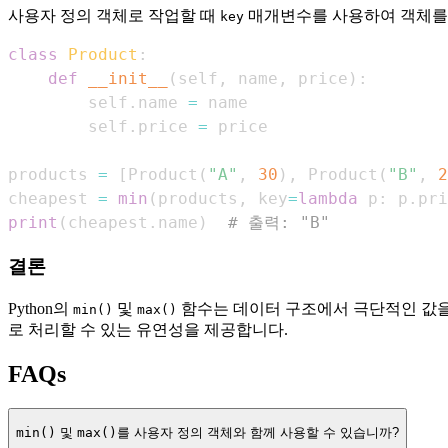
사용자 정의 객체로 작업할 때
매개변수를 사용하여 객체를 
key
class
Product
:
def
__init__
(
self
,
 name
,
 price
)
:
        self
.
name 
=
        self
.
price 
=
products 
=
[
Product
(
"A"
,
30
)
,
 Product
(
"B"
,
2
cheapest 
=
min
(
products
,
 key
=
lambda
 p
:
 p
.
pri
print
(
cheapest
.
name
)
# 출력: "B"
결론
Python의
및
함수는 데이터 구조에서 극단적인 값
min()
max()
로 처리할 수 있는 유연성을 제공합니다.
FAQs
min()
및
max()
를 사용자 정의 객체와 함께 사용할 수 있습니까?