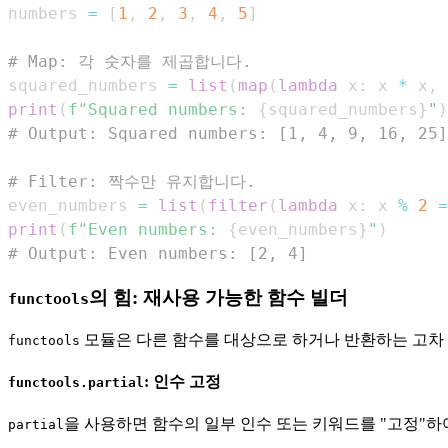
numbers 
=
[
1
,
2
,
3
,
4
,
5
]
# Map: 각 숫자를 제곱합니다.
squared_numbers 
=
list
(
map
(
lambda
 x
:
 x 
*
 x
,
 
print
(
f"Squared numbers: 
{
squared_numbers
}
"
)
# Output: Squared numbers: [1, 4, 9, 16, 25]
# Filter: 짝수만 유지합니다.
even_numbers 
=
list
(
filter
(
lambda
 x
:
 x 
%
2
=
print
(
f"Even numbers: 
{
even_numbers
}
"
)
# Output: Even numbers: [2, 4]
의 힘: 재사용 가능한 함수 빌더
functools
모듈은 다른 함수를 대상으로 하거나 반환하는 고차 
functools
: 인수 고정
functools.partial
을 사용하면 함수의 일부 인수 또는 키워드를 "고정"하여
partial