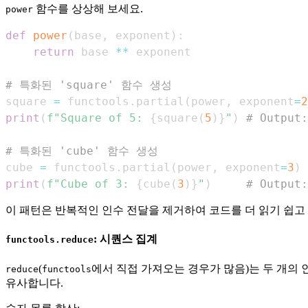
함수를 상상해 보세요.
power
def
power
(
base
,
 exponent
)
:
return
 base 
**
# 특화된 'square' 함수 생성
square 
=
 functools
.
partial
(
power
,
 exponent
=
2
print
(
f"Square of 5: 
{
square
(
5
)
}
"
)
# Output:
# 특화된 'cube' 함수 생성
cube 
=
 functools
.
partial
(
power
,
 exponent
=
3
)
print
(
f"Cube of 3: 
{
cube
(
3
)
}
"
)
# Output:
이 패턴은 반복적인 인수 전달을 제거하여 코드를 더 읽기 쉽고
: 시퀀스 집계
functools.reduce
(
에서 직접 가져오는 경우가 많음)는 두 개의 
reduce
functools
유사합니다.