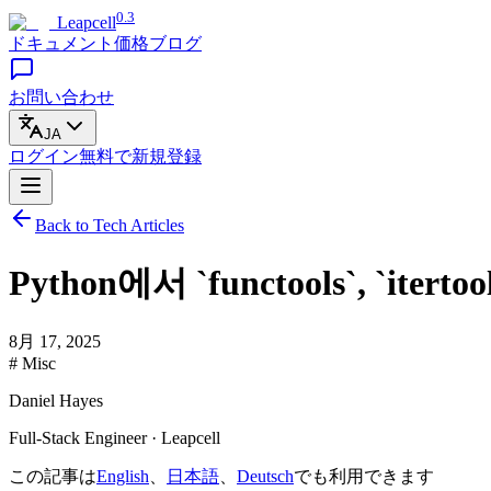
0.3
Leapcell
ドキュメント
価格
ブログ
お問い合わせ
JA
ログイン
無料で
新規登録
Back to Tech Articles
Python에서 `functools`, `i
8月 17, 2025
# Misc
Daniel Hayes
Full-Stack Engineer · Leapcell
この記事は
English
、
日本語
、
Deutsch
でも利用できます