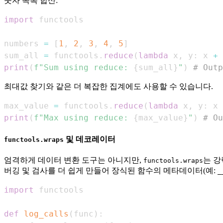
숫자 목록 합산:
import
numbers 
=
[
1
,
2
,
3
,
4
,
5
]
sum_all 
=
 functools
.
reduce
(
lambda
 x
,
 y
:
 x 
+
 
print
(
f"Sum using reduce: 
{
sum_all
}
"
)
# Outp
최대값 찾기와 같은 더 복잡한 집계에도 사용할 수 있습니다.
max_value 
=
 functools
.
reduce
(
lambda
 x
,
 y
:
 x 
print
(
f"Max using reduce: 
{
max_value
}
"
)
# Ou
및 데코레이터
functools.wraps
엄격하게 데이터 변환 도구는 아니지만,
는 
functools.wraps
버깅 및 검사를 더 쉽게 만들어 장식된 함수의 메타데이터(예:
_
import
def
log_calls
(
func
)
: