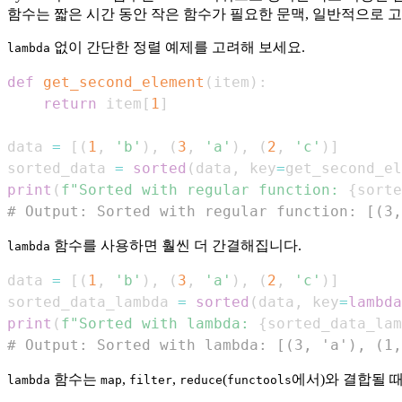
함수는 짧은 시간 동안 작은 함수가 필요한 문맥, 일반적으로 
없이 간단한 정렬 예제를 고려해 보세요.
lambda
def
get_second_element
(
item
)
:
return
 item
[
1
]
data 
=
[
(
1
,
'b'
)
,
(
3
,
'a'
)
,
(
2
,
'c'
)
]
sorted_data 
=
sorted
(
data
,
 key
=
get_second_el
print
(
f"Sorted with regular function: 
{
sorte
# Output: Sorted with regular function: [(3,
함수를 사용하면 훨씬 더 간결해집니다.
lambda
data 
=
[
(
1
,
'b'
)
,
(
3
,
'a'
)
,
(
2
,
'c'
)
]
sorted_data_lambda 
=
sorted
(
data
,
 key
=
lambda
print
(
f"Sorted with lambda: 
{
sorted_data_lam
# Output: Sorted with lambda: [(3, 'a'), (1,
함수는
,
,
(
에서)와 결합될 
lambda
map
filter
reduce
functools