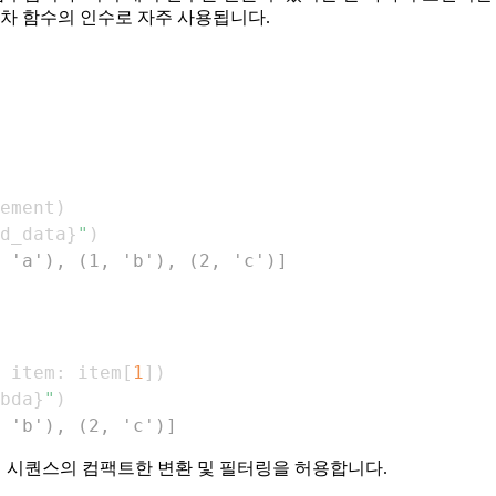
고차 함수의 인수로 자주 사용됩니다.
ement
)
d_data
}
"
)
 'a'), (1, 'b'), (2, 'c')]
 item
:
 item
[
1
]
)
bda
}
"
)
 'b'), (2, 'c')]
때 시퀀스의 컴팩트한 변환 및 필터링을 허용합니다.