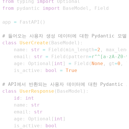
from
 typing 
import
from
 pydantic 
import
 BaseModel
,
app 
=
 FastAPI
(
)
# 들어오는 사용자 생성 데이터에 대한 Pydantic 모델
class
UserCreate
(
BaseModel
)
:
    name
:
str
=
 Field
(
min_length
=
2
,
 max_leng
    email
:
str
=
 Field
(
pattern
=
r"^[a-zA-Z0-9
    age
:
 Optional
[
int
]
=
 Field
(
None
,
 gt
=
0
,
 l
    is_active
:
bool
=
True
# API에서 반환되는 사용자 데이터에 대한 Pydantic 
class
UserResponse
(
BaseModel
)
:
id
:
int
    name
:
str
    email
:
str
    age
:
 Optional
[
int
]
    is_active
:
bool