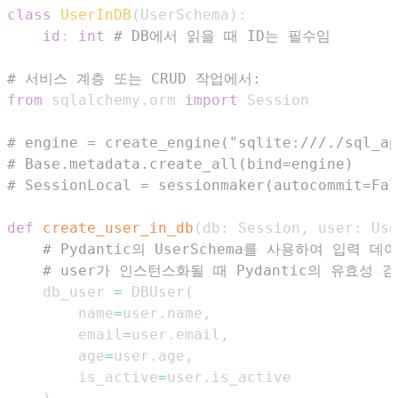
class
UserInDB
(
UserSchema
)
:
id
:
int
# DB에서 읽을 때 ID는 필수임
# 서비스 계층 또는 CRUD 작업에서:
from
 sqlalchemy
.
orm 
import
# engine = create_engine("sqlite:///./sql_ap
# Base.metadata.create_all(bind=engine)
# SessionLocal = sessionmaker(autocommit=Fal
def
create_user_in_db
(
db
:
 Session
,
 user
:
 Use
# Pydantic의 UserSchema를 사용하여 입력 
# user가 인스턴스화될 때 Pydantic의 유효성
    db_user 
=
 DBUser
(
        name
=
user
.
name
,
        email
=
user
.
email
,
        age
=
user
.
age
,
        is_active
=
user
.