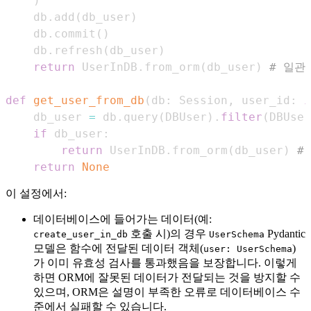
)
    db
.
add
(
db_user
)
    db
.
commit
(
)
    db
.
refresh
(
db_user
)
return
 UserInDB
.
from_orm
(
db_user
)
# 일관
def
get_user_from_db
(
db
:
 Session
,
 user_id
:
i
    db_user 
=
 db
.
query
(
DBUser
)
.
filter
(
DBUser
if
 db_user
:
return
 UserInDB
.
from_orm
(
db_user
)
#
return
None
이 설정에서:
데이터베이스에 들어가는 데이터(예:
호출 시)의 경우
Pydantic
create_user_in_db
UserSchema
모델은 함수에 전달된 데이터 객체(
)
user: UserSchema
가 이미 유효성 검사를 통과했음을 보장합니다. 이렇게
하면 ORM에 잘못된 데이터가 전달되는 것을 방지할 수
있으며, ORM은 설명이 부족한 오류로 데이터베이스 수
준에서 실패할 수 있습니다.