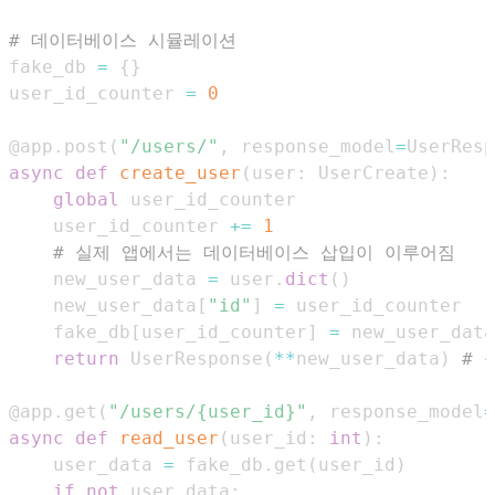
# 데이터베이스 시뮬레이션
fake_db 
=
{
}
user_id_counter 
=
0
@app
.
post
(
"/users/"
,
 response_model
=
UserResp
async
def
create_user
(
user
:
 UserCreate
)
:
global
    user_id_counter 
+=
1
# 실제 앱에서는 데이터베이스 삽입이 이루어짐
    new_user_data 
=
 user
.
dict
(
)
    new_user_data
[
"id"
]
=
    fake_db
[
user_id_counter
]
=
return
 UserResponse
(
**
new_user_data
)
# 
@app
.
get
(
"/users/{user_id}"
,
 response_model
=
async
def
read_user
(
user_id
:
int
)
:
    user_data 
=
 fake_db
.
get
(
user_id
)
if
not
 user_data
: