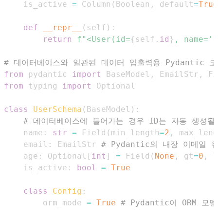
    is_active 
=
 Column
(
Boolean
,
 default
=
True
def
__repr__
(
self
)
:
return
f"<User(id=
{
self
.
id
}
, name='
{
# 데이터베이스와 일관된 데이터 입출력용 Pydantic 
from
 pydantic 
import
 BaseModel
,
 EmailStr
,
from
 typing 
import
class
UserSchema
(
BaseModel
)
:
# 데이터베이스에 들어가는 경우 ID는 자동 생성될
    name
:
str
=
 Field
(
min_length
=
2
,
 max_leng
    email
:
 EmailStr 
# Pydantic의 내장 이메일
    age
:
 Optional
[
int
]
=
 Field
(
None
,
 gt
=
0
,
 l
    is_active
:
bool
=
True
class
Config
:
        orm_mode 
=
True
# Pydantic이 ORM 