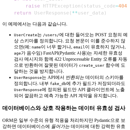
raise
 HTTPException
(
status_code
=
404
,
return
 UserResponse
(
**
user_data
)
이 예제에서는 다음과 같습니다.
는
에 대한 들어오는 POST 요청의 예
UserCreate
/users/
상 스키마를 정의합니다. 요청 본문이 이를 준수하지 않
으면(예:
이 너무 짧거나,
이 유효하지 않거나,
name
email
가 음수임) FastAPI(Pydantic 사용)는 자세한 유효성
age
검사 메시지와 함께 422 Unprocessable Entity 오류를 자동
으로 반환하여 잘못된 데이터가
함수에 도
create_user
달하는 것을 방지합니다.
는 API에서
반환되는
데이터의 스키마를
UserResponse
정의합니다. 내부
에 추가 필드가 저장되더라도
fake_db
에 정의된 필드만 API 클라이언트에 노출
UserResponse
되어 깔끔하고 예측 가능한 API 계약을 유지합니다.
데이터베이스와 상호 작용하는 데이터 유효성 검사
ORM은 일부 수준의 유형 적용을 처리하지만 Pydantic으로 보
강하면 데이터베이스에
들어가는
데이터에 대한 강력한 유효