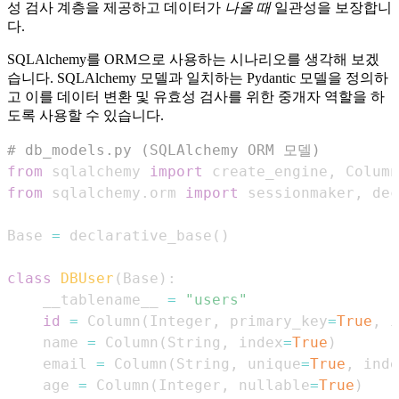
성 검사 계층을 제공하고 데이터가
나올 때
일관성을 보장합니
다.
SQLAlchemy를 ORM으로 사용하는 시나리오를 생각해 보겠
습니다. SQLAlchemy 모델과 일치하는 Pydantic 모델을 정의하
고 이를 데이터 변환 및 유효성 검사를 위한 중개자 역할을 하
도록 사용할 수 있습니다.
# db_models.py (SQLAlchemy ORM 모델)
from
 sqlalchemy 
import
 create_engine
,
 Column
from
 sqlalchemy
.
orm 
import
 sessionmaker
,
Base 
=
 declarative_base
(
)
class
DBUser
(
Base
)
:
    __tablename__ 
=
"users"
id
=
 Column
(
Integer
,
 primary_key
=
True
,
 i
    name 
=
 Column
(
String
,
 index
=
True
)
    email 
=
 Column
(
String
,
 unique
=
True
,
 inde
    age 
=
 Column
(
Integer
,
 nullable
=
True
)