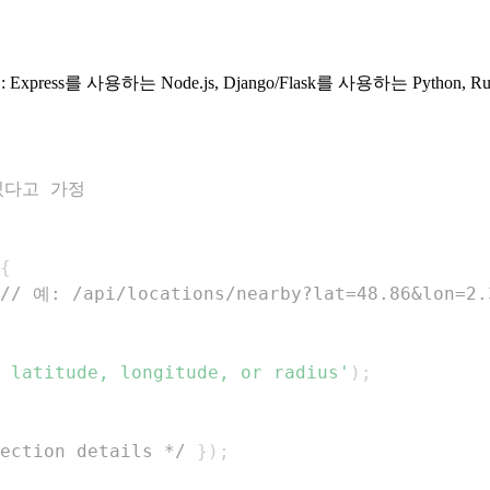
사용하는 Node.js, Django/Flask를 사용하는 Python, Rub
있다고 가정
{
// 예: /api/locations/nearby?lat=48.86&lon=2.
 latitude, longitude, or radius'
)
;
ection details */
}
)
;