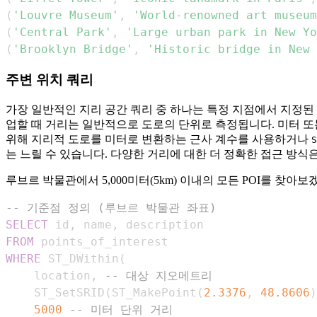
(
'Louvre Museum'
,
'World-renowned art museum
(
'Central Park'
,
'Large urban park in New Yo
(
'Brooklyn Bridge'
,
'Historic bridge in New 
주변 위치 쿼리
가장 일반적인 지리 공간 쿼리 중 하나는 특정 지점에서 지정된 거
업할 때 거리는 일반적으로 도로의 단위로 측정됩니다. 미터 또
위해 지리적 도로를 미터로 변환하는 근사 계수를 사용하거나
S
는 느릴 수 있습니다. 다양한 거리에 대한 더 정확한 접근 방식은 거
루브르 박물관에서 5,000미터(5km) 이내의 모든 POI를 찾아보
-- 기준점 정의 (루브르 박물관 좌표)
SELECT
 id
,
 name
,
FROM
WHERE
 ST_DWithin
(
    location
,
-- 대상 지오메트리
    ST_SetSRID
(
ST_MakePoint
(
2.3376
,
48.8606
)
5000
-- 미터 단위 거리