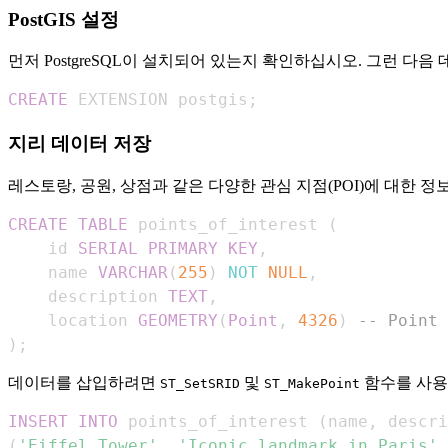
PostGIS 설정
먼저 PostgreSQL이 설치되어 있는지 확인하십시오. 그런 다음
CREATE
 EXTENSION postgis
;
지리 데이터 저장
레스토랑, 공원, 상점과 같은 다양한 관심 지점(POI)에 대한
CREATE
TABLE
 points_of_interest 
(
    id 
SERIAL
PRIMARY
KEY
,
    name 
VARCHAR
(
255
)
NOT
NULL
,
    description 
TEXT
,
    location 
GEOMETRY
(
Point
,
4326
)
-- Point 
)
;
데이터를 삽입하려면
및
함수를 사용
ST_SetSRID
ST_MakePoint
INSERT
INTO
 points_of_interest 
(
name
,
 descri
(
'Eiffel Tower'
,
'Iconic landmark in Paris'
,