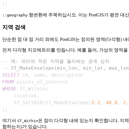
)
;
형변환에 주목하십시오. 이는 PostGIS가 평면 
::geography
지역 검색
단순한 점 대 점 거리 외에도 PostGIS는 정의된 영역(다각
먼저 다각형 지오메트리를 만듭니다. 예를 들어, 가상의 영역을
-- 예: 파리의 작은 지역을 둘러싸는 경계 상자
-- ST_MakeEnvelope(min_lon, min_lat, max_lon
SELECT
 id
,
 name
,
FROM
WHERE
 ST_Within
(
    location
,
    ST_SetSRID
(
ST_MakeEnvelope
(
2.2
,
48.8
,
2.
)
;
여기서
은 점이 다각형 내에 있는지 확인합니다. 지
ST_Within
함하는지)가 있습니다.