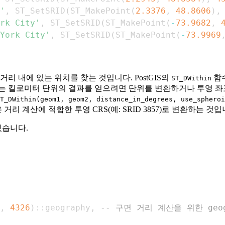
'
,
 ST_SetSRID
(
ST_MakePoint
(
2.3376
,
48.8606
)
,
rk City'
,
 ST_SetSRID
(
ST_MakePoint
(
-
73.9682
,
York City'
,
 ST_SetSRID
(
ST_MakePoint
(
-
73.9969
리 내에 있는 위치를 찾는 것입니다. PostGIS의
함수
ST_DWithin
는 킬로미터 단위의 결과를 얻으려면 단위를 변환하거나 투영 좌
T_DWithin(geom1, geom2, distance_in_degrees, use_spheroi
리 계산에 적합한 투영 CRS(예: SRID 3857)로 변환하는 것입
겠습니다.
,
4326
)
::geography
,
-- 구면 거리 계산을 위한 geo