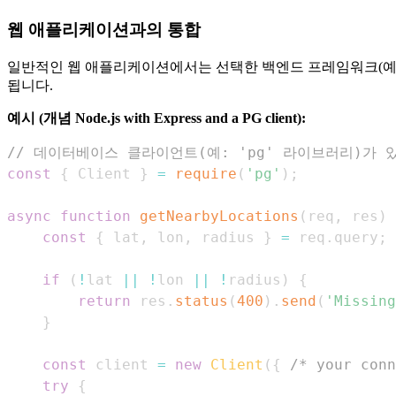
웹 애플리케이션과의 통합
일반적인 웹 애플리케이션에서는 선택한 백엔드 프레임워크(예: Express를 
됩니다.
예시 (개념 Node.js with Express and a PG client):
// 데이터베이스 클라이언트(예: 'pg' 라이브러리)가 
const
{
Client
}
=
require
(
'pg'
)
;
async
function
getNearbyLocations
(
req
,
 res
)
const
{
 lat
,
 lon
,
 radius 
}
=
 req
.
query
;
if
(
!
lat 
||
!
lon 
||
!
radius
)
{
return
 res
.
status
(
400
)
.
send
(
'Missing
}
const
 client 
=
new
Client
(
{
/* your conn
try
{