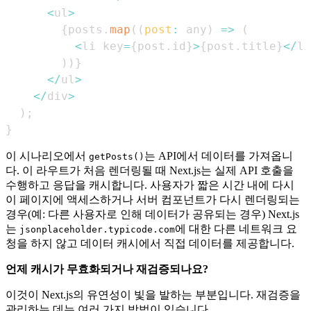
<
ul
>
{
posts
.
map
(
(
post
:
 any
)
=>
(
<
li key
=
{
post
.
id
}
>
{
post
.
title
}
<
/
li
)
)
}
<
/
ul
>
<
/
div
>
)
;
}
이 시나리오에서
는 API에서 데이터를 가져옵니
getPosts()
다. 이 라우트가 처음 렌더링될 때 Next.js는 실제 API 호출을
수행하고 응답을 캐시합니다. 사용자가 짧은 시간 내에 다시
이 페이지에 액세스하거나 서버 컴포넌트가 다시 렌더링되는
경우(예: 다른 사용자로 인해 데이터가 공유되는 경우) Next.js
는
에 대한 다른 네트워크 요
jsonplaceholder.typicode.com
청을 하지 않고 데이터 캐시에서 직접 데이터를 제공합니다.
언제 캐시가 무효화되거나 재검증되나요?
이것이 Next.js의 유연성이 빛을 발하는 부분입니다. 재검증을
관리하는 데는 여러 가지 방법이 있습니다.