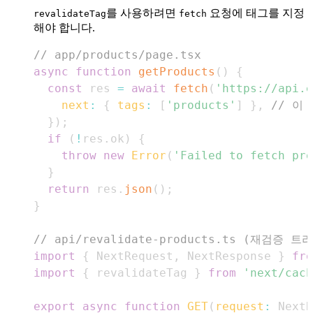
를 사용하려면
요청에 태그를 지정
revalidateTag
fetch
해야 합니다.
// app/products/page.tsx
async
function
getProducts
(
)
{
const
 res 
=
await
fetch
(
'https://api.e
next
:
{
tags
:
[
'products'
]
}
,
// 이
}
)
;
if
(
!
res
.
ok
)
{
throw
new
Error
(
'Failed to fetch pro
}
return
 res
.
json
(
)
;
}
// api/revalidate-products.ts (재검증 
import
{
NextRequest
,
NextResponse
}
fro
import
{
 revalidateTag 
}
from
'next/cach
export
async
function
GET
(
request
:
NextR