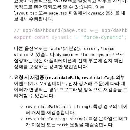
요청이 기본적으로
로 설정되고 라우트 자체가
no-store
동적으로 렌더링되도록 할 수 있습니다. 이는
또는
파일에서
옵션을 내
layout.tsx
page.tsx
dynamic
보내서 수행됩니다.
// app/dashboard/page.tsx 또는 app/dashbo
export
const
 dynamic 
=
'force-dynamic'
;
다른 옵션으로는
(기본값),
,
'auto'
'error'
'force-
이 있습니다.
으로
static'
dynamic = 'force-dynamic'
설정하는 것은 애플리케이션의 전체 부분에 걸쳐 최신
상태를 보장하는 강력한 방법입니다.
요청 시 재검증 (
,
):
외부
revalidatePath
revalidateTag
이벤트(예: CMS 업데이트, 전자 상거래 주문)에 따라 데
이터가 변경되는 경우 프로그래밍 방식으로 재검증을 트
리거할 수 있습니다.
: 특정 경로의 데이
revalidatePath(path: string)
터 캐시를 재검증합니다.
: 특정 문자열로 태그
revalidateTag(tag: string)
가 지정된 모든
요청을 재검증합니다.
fetch