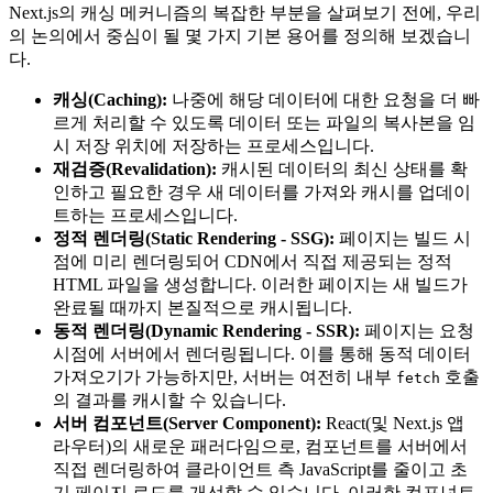
Next.js의 캐싱 메커니즘의 복잡한 부분을 살펴보기 전에, 우리
의 논의에서 중심이 될 몇 가지 기본 용어를 정의해 보겠습니
다.
캐싱(Caching):
나중에 해당 데이터에 대한 요청을 더 빠
르게 처리할 수 있도록 데이터 또는 파일의 복사본을 임
시 저장 위치에 저장하는 프로세스입니다.
재검증(Revalidation):
캐시된 데이터의 최신 상태를 확
인하고 필요한 경우 새 데이터를 가져와 캐시를 업데이
트하는 프로세스입니다.
정적 렌더링(Static Rendering - SSG):
페이지는 빌드 시
점에 미리 렌더링되어 CDN에서 직접 제공되는 정적
HTML 파일을 생성합니다. 이러한 페이지는 새 빌드가
완료될 때까지 본질적으로 캐시됩니다.
동적 렌더링(Dynamic Rendering - SSR):
페이지는 요청
시점에 서버에서 렌더링됩니다. 이를 통해 동적 데이터
가져오기가 가능하지만, 서버는 여전히 내부
호출
fetch
의 결과를 캐시할 수 있습니다.
서버 컴포넌트(Server Component):
React(및 Next.js 앱
라우터)의 새로운 패러다임으로, 컴포넌트를 서버에서
직접 렌더링하여 클라이언트 측 JavaScript를 줄이고 초
기 페이지 로드를 개선할 수 있습니다. 이러한 컴포넌트