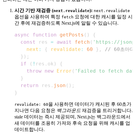
시간 기반 재검증 (
):
next.revalidate
next.revalidate
옵션을 사용하여 특정
요청에 대한 캐시를 일정 시
fetch
간 후에 재검증하도록 Next.js에 알릴 수 있습니다.
async
function
getPosts
(
)
{
const
 res 
=
await
fetch
(
'https://jsonp
next
:
{
revalidate
:
60
}
,
// 60초마
}
)
;
if
(
!
res
.
ok
)
{
throw
new
Error
(
'Failed to fetch dat
}
return
 res
.
json
(
)
;
}
을 사용하면 데이터가 캐시된 후 60초가
revalidate: 60
지나면 다음 요청은
백그라운드
재검증을 트리거합니다.
stale 데이터는 즉시 제공되며, Next.js는 백그라운드에서
새 데이터를 조용히 가져와 후속 요청을 위해 캐시를 업
데이트합니다.