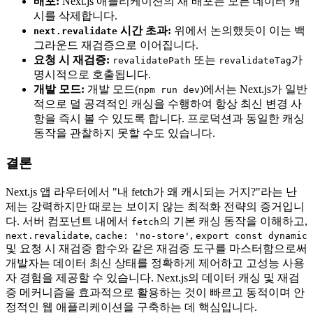
배포:
Next.js 애플리케이션의 새 배포는 모든 데이터 캐
시를 삭제합니다.
시간 초과:
위에서 논의했듯이 이는 백
next.revalidate
그라운드 재검증으로 이어집니다.
요청 시 재검증:
또는
가
revalidatePath
revalidateTag
명시적으로 호출됩니다.
개발 모드:
개발 모드(
)에서는 Next.js가 일반
npm run dev
적으로 덜 공격적인 캐싱을 수행하여 항상 최신 변경 사
항을 즉시 볼 수 있도록 합니다. 프로덕션과 동일한 캐싱
동작을 관찰하지 못할 수도 있습니다.
결론
Next.js 앱 라우터에서 "내 fetch가 왜 캐시되는 거지?"라는 난
제는 강력하지만 때로는 보이지 않는 최적화 전략의 증거입니
다. 서버 컴포넌트 내에서
의 기본 캐싱 동작을 이해하고,
fetch
,
,
next.revalidate
cache: 'no-store'
export const dynamic
및 요청 시 재검증 함수와 같은 재검증 도구를 마스터함으로써
개발자는 데이터 최신 상태를 정확하게 제어하고 고성능 사용
자 경험을 제공할 수 있습니다. Next.js의 데이터 캐싱 및 재검
증 메커니즘을 효과적으로 활용하는 것이 빠르고 동적이며 안
정적인 웹 애플리케이션을 구축하는 데 핵심입니다.