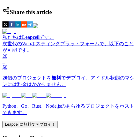
Share this article
私たちは
Leapcell
です。
次世代のWebホスティングプラットフォームで、以下のこと
が可能です。
20
=
$0
20
個のプロジェクトを
無料
でデプロイ。アイドル状態のマシ
ンには料金はかかりません。
Python、Go、Rust、Node.jsのあらゆるプロジェクトをホスト
できます。
Leapcellに無料でデプロイ！