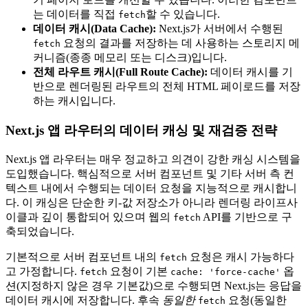
는 데이터를 직접
할 수 있습니다.
fetch
데이터 캐시(Data Cache):
Next.js가 서버에서 수행된
요청의 결과를 저장하는 데 사용하는 스토리지 메
fetch
커니즘(종종 메모리 또는 디스크)입니다.
전체 라우트 캐시(Full Route Cache):
데이터 캐시를 기
반으로 렌더링된 라우트의 전체 HTML 페이로드를 저장
하는 캐시입니다.
Next.js 앱 라우터의 데이터 캐싱 및 재검증 전략
Next.js 앱 라우터는 매우 정교하고 의견이 강한 캐싱 시스템을
도입했습니다. 핵심적으로 서버 컴포넌트 및 기타 서버 측 컨
텍스트 내에서 수행되는 데이터 요청을 지능적으로 캐시합니
다. 이 캐싱은 단순한 키-값 저장소가 아니라 렌더링 라이프사
이클과 깊이 통합되어 있으며 웹의
API를 기반으로 구
fetch
축되었습니다.
기본적으로 서버 컴포넌트 내의
요청은 캐시 가능하다
fetch
고 가정합니다.
요청이 기본
옵
fetch
cache: 'force-cache'
션(지정하지 않은 경우 기본값)으로 수행되면 Next.js는 응답을
데이터 캐시에 저장합니다. 후속
동일한
요청(동일한
fetch