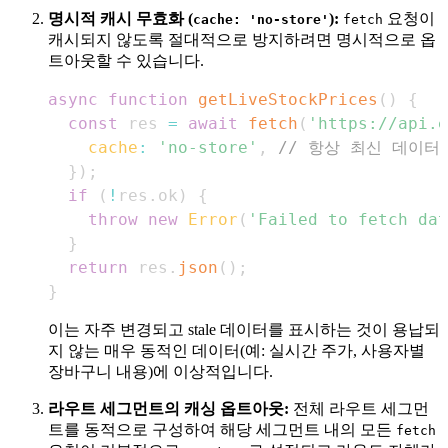
명시적 캐시 무효화 (
):
요청이
cache: 'no-store'
fetch
캐시되지 않도록 절대적으로 방지하려면 명시적으로 옵
트아웃할 수 있습니다.
async
function
getLiveStockPrices
(
)
{
const
 res 
=
await
fetch
(
'https://api.e
cache
:
'no-store'
,
// 항상 최신 데이터
}
)
;
if
(
!
res
.
ok
)
{
throw
new
Error
(
'Failed to fetch dat
}
return
 res
.
json
(
)
;
}
이는 자주 변경되고 stale 데이터를 표시하는 것이 용납되
지 않는 매우 동적인 데이터(예: 실시간 주가, 사용자별
장바구니 내용)에 이상적입니다.
라우트 세그먼트의 캐싱 옵트아웃:
전체 라우트 세그먼
트를 동적으로 구성하여 해당 세그먼트 내의 모든
fetch