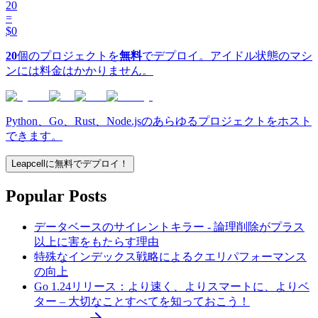
20
=
$0
20
個のプロジェクトを
無料
でデプロイ。アイドル状態のマシ
ンには料金はかかりません。
Python、Go、Rust、Node.jsのあらゆるプロジェクトをホスト
できます。
Leapcellに無料でデプロイ！
Popular Posts
データベースのサイレントキラー - 論理削除がプラス
以上に害をもたらす理由
特殊なインデックス戦略によるクエリパフォーマンス
の向上
Go 1.24リリース：より速く、よりスマートに、よりベ
ター – 大切なことすべてを知っておこう！