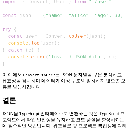
import
{
Convert
,
User
}
from
"./user"
;
const
 json 
=
'{"name": "Alice", "age": 30, "
try
{
const
 user 
=
Convert
.
toUser
(
json
)
;
console
.
log
(
user
)
;
}
catch
(
e
)
{
console
.
error
(
"Invalid JSON data"
,
 e
)
;
}
이 예에서
는 JSON 문자열을 구문 분석하고
Convert.toUser
유효성을 검사하며 데이터가 예상 구조와 일치하지 않으면 오
류를 발생시킵니다.
결론
JSON을 TypeScript 인터페이스로 변환하는 것은 TypeScript 프
로젝트에서 타입 안전성을 유지하고 코드 품질을 향상시키는
데 필수적인 방법입니다. 워크플로 및 프로젝트 복잡성에 따라