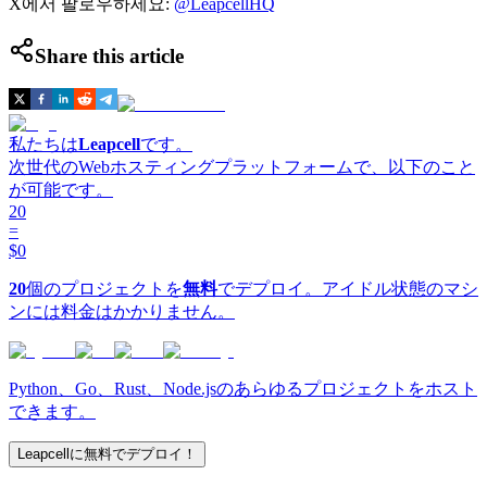
X에서 팔로우하세요:
@LeapcellHQ
Share this article
私たちは
Leapcell
です。
次世代のWebホスティングプラットフォームで、以下のこと
が可能です。
20
=
$0
20
個のプロジェクトを
無料
でデプロイ。アイドル状態のマシ
ンには料金はかかりません。
Python、Go、Rust、Node.jsのあらゆるプロジェクトをホスト
できます。
Leapcellに無料でデプロイ！