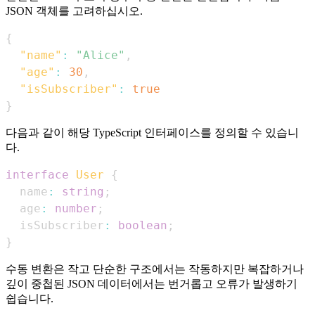
JSON 객체를 고려하십시오.
{
"name"
:
"Alice"
,
"age"
:
30
,
"isSubscriber"
:
true
}
다음과 같이 해당 TypeScript 인터페이스를 정의할 수 있습니
다.
interface
User
{
  name
:
string
;
  age
:
number
;
  isSubscriber
:
boolean
;
}
수동 변환은 작고 단순한 구조에서는 작동하지만 복잡하거나
깊이 중첩된 JSON 데이터에서는 번거롭고 오류가 발생하기
쉽습니다.