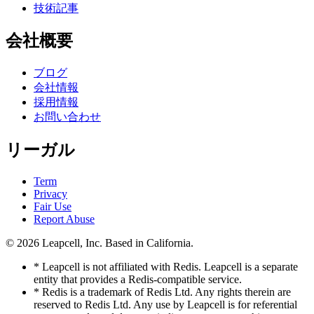
技術記事
会社概要
ブログ
会社情報
採用情報
お問い合わせ
リーガル
Term
Privacy
Fair Use
Report Abuse
© 2026
Leapcell, Inc.
Based in California.
* Leapcell is not affiliated with Redis. Leapcell is a separate
entity that provides a Redis-compatible service.
* Redis is a trademark of Redis Ltd. Any rights therein are
reserved to Redis Ltd. Any use by Leapcell is for referential