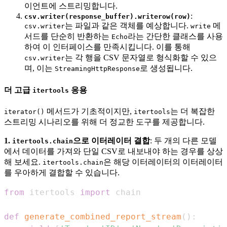
이언트에 스트리밍합니다.
:
csv.writer(response_buffer).writerow(row)
는 파일과 같은 객체를 예상합니다.
메
csv.writer
write
서드를 단순히 반환하는
라는 간단한 클래스를 사용
Echo
하여 이 인터페이스를 만족시킵니다. 이를 통해
는 각 행을 CSV 문자열로 형식화할 수 있으
csv.writer
며, 이는
로 생성됩니다.
StreamingHttpResponse
더 고급
응용
itertools
메서드가 기초적이지만,
는 더 복잡한
iterator()
itertools
스트리밍 시나리오를 위해 더 정교한 도구를 제공합니다.
1.
으로 이터레이터 결합
: 두 개의 다른 모델
itertools.chain
에서 데이터를 가져와 단일 CSV로 내보내야 하는 경우를 상상
해 보세요.
은 해당 이터레이터의 이터레이터
itertools.chain
를 우아하게 결합할 수 있습니다.
from
 itertools 
import
def
generate_combined_report_stream
(
)
: