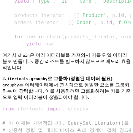
yield
[
'Type'
,
'ID'
,
'Name'
,
'Descriptio
    products_iterator 
=
(
[
'Product'
,
 p
.
id
,
 p
    orders_iterator 
=
(
[
'Order'
,
 o
.
id
,
f"Ord
for
 row 
in
 chain
(
products_iterator
,
 orde
yield
 row
여기서
은 여러 이터러블을 가져와서 이를 단일 이터러
chain
블로 만듭니다. 중간 리스트를 빌드하지 않으므로 메모리 효율
적입니다.
2.
로 그룹화 (정렬된 데이터 필요)
:
itertools.groupby
는 이터레이터에서 연속적으로 동일한 요소를 그룹화
groupby
하는 데 강력합니다. 이를 사용하려면 그룹화하려는 키를 기준
으로 입력 이터러블이
정렬
되어야 합니다.
from
 itertools 
import
# 이 예제는 개념적입니다. QuerySet.iterator()
# 신중한 정렬 및 데이터베이스 쿼리 경계에 걸쳐 청크