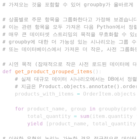
# 가져오는 것을 포함할 수 있어 groupby가 올바르게
# 상품별로 주문 항목을 그룹화한다고 가정해 보겠습니다
# 이는 관련 항목을 모두 가져온 다음 Python에서 정
# 매우 큰 데이터셋 스트리밍의 목적을 무효화할 수 있
# groupby에 대한 더 가능성 있는 시나리오는 그룹 수
# 또는 데이터베이스에서 가져온 더 작은, 사전 그룹화
# 시연 목적 (잠재적으로 작은 사전 로드된 데이터에 대
def
get_product_grouped_items
(
)
:
# 실제 대규모 데이터 시나리오에서는 DB에서 정렬
# 지금은 Product.objects.annotate().or
    products_with_items 
=
 OrderItem
.
objects
.
for
 product_name
,
 group 
in
 groupby
(
produ
        total_quantity 
=
sum
(
item
.
quantity 
f
yield
[
product_name
,
 total_quantity
]
# 이러한 유형의 논리는 가능한 경우 적극적으로 데이터