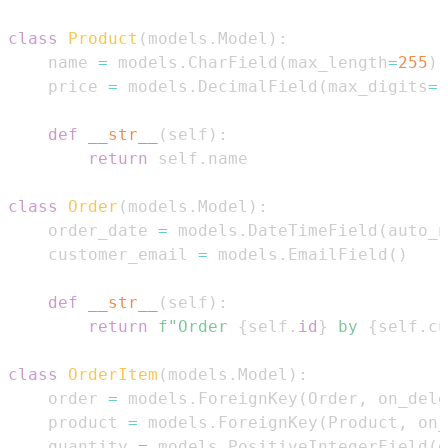
class
Product
(
models
.
Model
)
:
    name 
=
 models
.
CharField
(
max_length
=
255
)
    price 
=
 models
.
DecimalField
(
max_digits
=
1
def
__str__
(
self
)
:
return
 self
.
class
Order
(
models
.
Model
)
:
    order_date 
=
 models
.
DateTimeField
(
auto_n
    customer_email 
=
 models
.
EmailField
(
)
def
__str__
(
self
)
:
return
f"Order 
{
self
.
id
}
 by 
{
self
.
cu
class
OrderItem
(
models
.
Model
)
:
    order 
=
 models
.
ForeignKey
(
Order
,
 on_dele
    product 
=
 models
.
ForeignKey
(
Product
,
 on_
    quantity 
=
 models
.
PositiveIntegerField
(
d