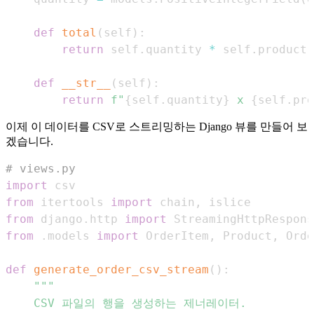
def
total
(
self
)
:
return
 self
.
quantity 
*
 self
.
product
.
def
__str__
(
self
)
:
return
f"
{
self
.
quantity
}
 x 
{
self
.
pro
이제 이 데이터를 CSV로 스트리밍하는 Django 뷰를 만들어 보
겠습니다.
# views.py
import
from
 itertools 
import
 chain
,
from
 django
.
http 
import
from
.
models 
import
 OrderItem
,
 Product
,
def
generate_order_csv_stream
(
)
: