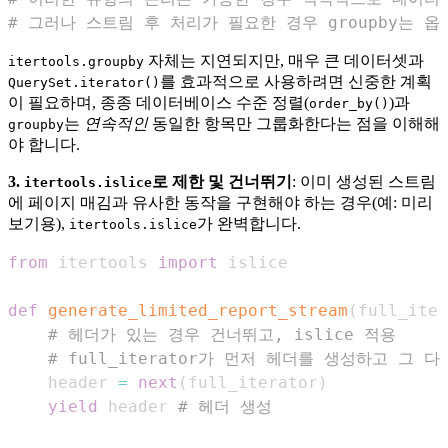
# 그러나 스트림 후 처리가 필요한 경우 groupby는 옵
자체는 지연되지만, 매우 큰 데이터셋과
itertools.groupby
를 효과적으로 사용하려면 신중한 계획
QuerySet.iterator()
이 필요하며, 종종 데이터베이스 수준 정렬(
)과
order_by()
는
연속적인
동일한 항목만 그룹화한다는 점을 이해해
groupby
야 합니다.
3.
로 제한 및 건너뛰기
: 이미 생성된 스트림
itertools.islice
에 페이지 매김과 유사한 동작을 구현해야 하는 경우(예: 미리
보기용),
가 완벽합니다.
itertools.islice
from
 itertools 
import
def
generate_limited_report_stream
(
full_iter
# 헤더가 있는 경우 건너뛰고, islice 적용
# full_iterator가 먼저 헤더를 생성하고 그
    header 
=
next
(
full_iterator
)
yield
 header 
# 헤더 생성