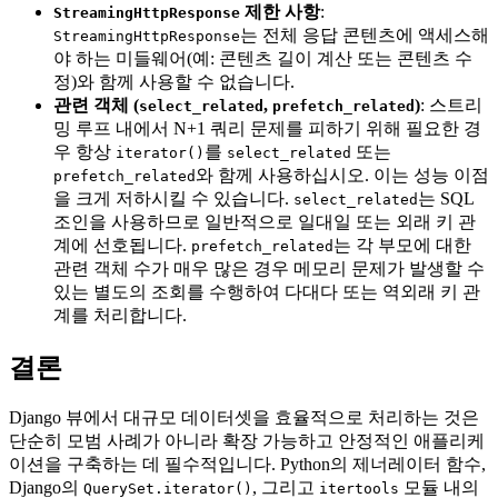
제한 사항
:
StreamingHttpResponse
는 전체 응답 콘텐츠에 액세스해
StreamingHttpResponse
야 하는 미들웨어(예: 콘텐츠 길이 계산 또는 콘텐츠 수
정)와 함께 사용할 수 없습니다.
관련 객체 (
,
)
: 스트리
select_related
prefetch_related
밍 루프 내에서 N+1 쿼리 문제를 피하기 위해 필요한 경
우 항상
를
또는
iterator()
select_related
와 함께 사용하십시오. 이는 성능 이점
prefetch_related
을 크게 저하시킬 수 있습니다.
는 SQL
select_related
조인을 사용하므로 일반적으로 일대일 또는 외래 키 관
계에 선호됩니다.
는 각 부모에 대한
prefetch_related
관련 객체 수가 매우 많은 경우 메모리 문제가 발생할 수
있는 별도의 조회를 수행하여 다대다 또는 역외래 키 관
계를 처리합니다.
결론
Django 뷰에서 대규모 데이터셋을 효율적으로 처리하는 것은
단순히 모범 사례가 아니라 확장 가능하고 안정적인 애플리케
이션을 구축하는 데 필수적입니다. Python의 제너레이터 함수,
Django의
, 그리고
모듈 내의
QuerySet.iterator()
itertools