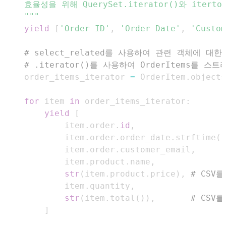
    """
yield
[
'Order ID'
,
'Order Date'
,
'Custom
# select_related를 사용하여 관련 객체에 
# .iterator()를 사용하여 OrderItems를 스
    order_items_iterator 
=
 OrderItem
.
objects
for
 item 
in
 order_items_iterator
:
yield
[
            item
.
order
.
id
,
            item
.
order
.
order_date
.
strftime
(
'
            item
.
order
.
customer_email
,
            item
.
product
.
name
,
str
(
item
.
product
.
price
)
,
# CSV
            item
.
quantity
,
str
(
item
.
total
(
)
)
,
# CSV
]