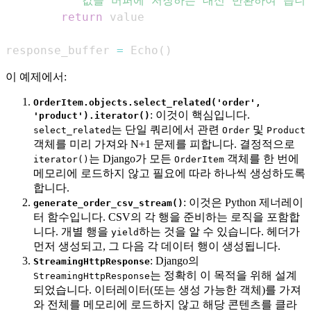
"""값을 버퍼에 저장하는 대신 반환하여 씁니다
return
response_buffer 
=
 Echo
(
)
이 예제에서:
OrderItem.objects.select_related('order',
: 이것이 핵심입니다.
'product').iterator()
는 단일 쿼리에서 관련
및
select_related
Order
Product
객체를 미리 가져와 N+1 문제를 피합니다. 결정적으로
는 Django가 모든
객체를 한 번에
iterator()
OrderItem
메모리에 로드하지 않고 필요에 따라 하나씩 생성하도록
합니다.
: 이것은 Python 제너레이
generate_order_csv_stream()
터 함수입니다. CSV의 각 행을 준비하는 로직을 포함합
니다. 개별 행을
하는 것을 알 수 있습니다. 헤더가
yield
먼저 생성되고, 그 다음 각 데이터 행이 생성됩니다.
: Django의
StreamingHttpResponse
는 정확히 이 목적을 위해 설계
StreamingHttpResponse
되었습니다. 이터레이터(또는 생성 가능한 객체)를 가져
와 전체를 메모리에 로드하지 않고 해당 콘텐츠를 클라