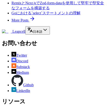
RemixとNext.jsでZod-form-dataを使用して堅牢で型安全
なフォームを構築する
Goにおける`select`ステートメントの理解
More Posts
Leapcell
日本語
お問い合わせ
Twitter
Discord
Substack
Medium
Github
LinkedIn
リソース