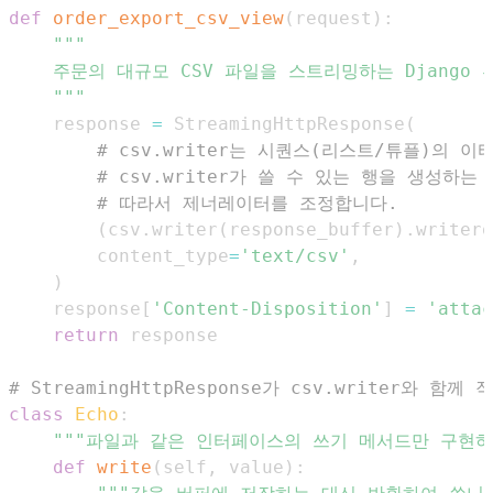
def
order_export_csv_view
(
request
)
:
    """
    response 
=
 StreamingHttpResponse
(
# csv.writer는 시퀀스(리스트/튜플)의 
# csv.writer가 쓸 수 있는 행을 생성하
# 따라서 제너레이터를 조정합니다.
(
csv
.
writer
(
response_buffer
)
.
writero
        content_type
=
'text/csv'
,
)
    response
[
'Content-Disposition'
]
=
'attac
return
# StreamingHttpResponse가 csv.writer와 함
class
Echo
:
"""파일과 같은 인터페이스의 쓰기 메서드만 구현하
def
write
(
self
,
 value
)
: