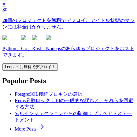
=
$0
20
個のプロジェクトを
無料
でデプロイ。アイドル状態のマシ
ンには料金はかかりません。
Python、Go、Rust、Node.jsのあらゆるプロジェクトをホスト
できます。
Leapcellに無料でデプロイ！
Popular Posts
PostgreSQL接続プロキシの選択
Redis分散ロック：10の一般的な誤ちと、それらを回避
する方法
SQLインジェクションからの防御：プリペアドステー
トメント
More Posts