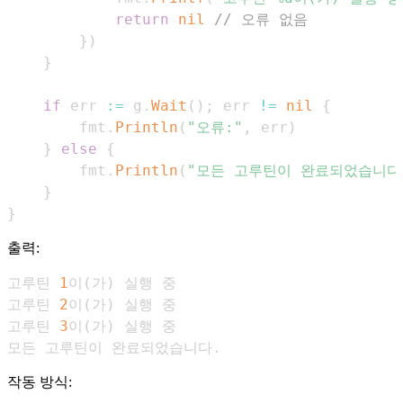
return
nil
// 오류 없음
}
)
}
if
 err 
:=
 g
.
Wait
(
)
;
 err 
!=
nil
{
        fmt
.
Println
(
"오류:"
,
 err
)
}
else
{
        fmt
.
Println
(
"모든 고루틴이 완료되었습니다
}
}
출력:
고루틴 
1
이
(
가
)
고루틴 
2
이
(
가
)
고루틴 
3
이
(
가
)
모든 고루틴이 완료되었습니다.
작동 방식: