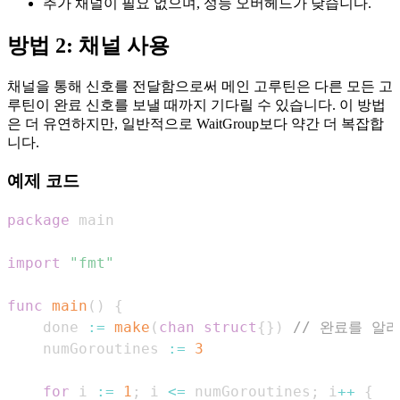
추가 채널이 필요 없으며, 성능 오버헤드가 낮습니다.
방법 2: 채널 사용
채널을 통해 신호를 전달함으로써 메인 고루틴은 다른 모든 고
루틴이 완료 신호를 보낼 때까지 기다릴 수 있습니다. 이 방법
은 더 유연하지만, 일반적으로 WaitGroup보다 약간 더 복잡합
니다.
예제 코드
package
import
"fmt"
func
main
(
)
{
    done 
:=
make
(
chan
struct
{
}
)
// 완료를 알
    numGoroutines 
:=
3
for
 i 
:=
1
;
 i 
<=
 numGoroutines
;
 i
++
{