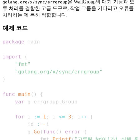
은 WaitGroup의 대기 기능과 오
golang.org/x/sync/errgroup
류 처리를 결합한 고급 도구로, 작업 그룹을 기다리고 오류를
처리하는 데 특히 적합합니다.
예제 코드
package
import
(
"fmt"
"golang.org/x/sync/errgroup"
)
func
main
(
)
{
var
 g errgroup
.
for
 i 
:=
1
;
 i 
<=
3
;
 i
++
{
        id 
:=
        g
.
Go
(
func
(
)
error
{
            fmt
.
Printf
(
"고루틴 %d이(가) 실행 중