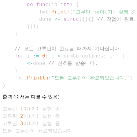
go
func
(
id 
int
)
{
            fmt
.
Printf
(
"고루틴 %d이(가) 실행 중
            done 
<-
struct
{
}
{
}
// 작업이 완료
}
(
i
)
}
// 모든 고루틴이 완료될 때까지 기다립니다.
for
 i 
:=
0
;
 i 
<
 numGoroutines
;
 i
++
{
<-
done 
// 신호를 받습니다.
}
    fmt
.
Println
(
"모든 고루틴이 완료되었습니다."
)
}
출력 (순서는 다를 수 있음):
고루틴 
1
이
(
가
)
고루틴 
2
이
(
가
)
고루틴 
3
이
(
가
)
모든 고루틴이 완료되었습니다.