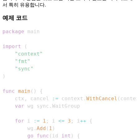
서 특히 유용합니다.
예제 코드
package
import
(
"context"
"fmt"
"sync"
)
func
main
(
)
{
    ctx
,
 cancel 
:=
 context
.
WithCancel
(
contex
var
 wg sync
.
for
 i 
:=
1
;
 i 
<=
3
;
 i
++
{
        wg
.
Add
(
1
)
go
func
(
id 
int
)
{