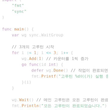
"fmt"
"sync"
)
func
main
(
)
{
var
 wg sync
.
// 3개의 고루틴 시작
for
 i 
:=
1
;
 i 
<=
3
;
 i
++
{
        wg
.
Add
(
1
)
// 카운터를 1씩 증가
go
func
(
id 
int
)
{
defer
 wg
.
Done
(
)
// 작업이 완료되면
            fmt
.
Printf
(
"고루틴 %d이(가) 실행 중
}
(
i
)
}
    wg
.
Wait
(
)
// 메인 고루틴은 모든 고루틴이 완료
    fmt
.
Println
(
"모든 고루틴이 완료되었습니다."
)